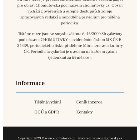
pro oblast Chomutovska pod názvem chomutovky.cz. Obsah
vychází z ověřených a veřejně dostupných zdrojů
zpracovaných redakcí a nepodléhá pravidlům pro tištěná
periodika.
Tištěné verze jsou ve smyslu zákona č. 46/2000 Sb vydávány
pod názvem CHOMUTOVKY s evidenčním číslem MK ČR E
24339, periodického tisku přidělené Ministerstvem kultury
ČR. Periodicita vydávání je uvedena na každém vydání
(jedenkrát za tři měsíce).
Informace
Tištěná vydání
Ceník inzerce
OOÚ a GDPR
Kontakty
Copyright 2023 © www.chomutovky.cz | Powered by www.legnavsky.cz