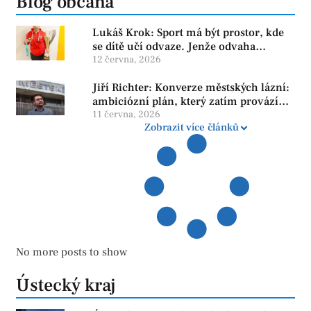
Blog občana
Lukáš Krok: Sport má být prostor, kde
se dítě učí odvaze. Jenže odvaha
neroste tam, kde se bojí udělat chybu.
12 června, 2026
Jiří Richter: Konverze městských lázní:
ambiciózní plán, který zatím provází
více otazníků než jistot
11 června, 2026
Zobrazit více článků
No more posts to show
Ústecký kraj