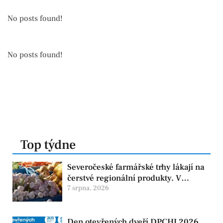
No posts found!
No posts found!
Top týdne
Severočeské farmářské trhy lákají na
čerstvé regionální produkty. V
Chomutově se konají 8. srpna
7 srpna, 2026
Den otevřených dveří DPCHJ 2026