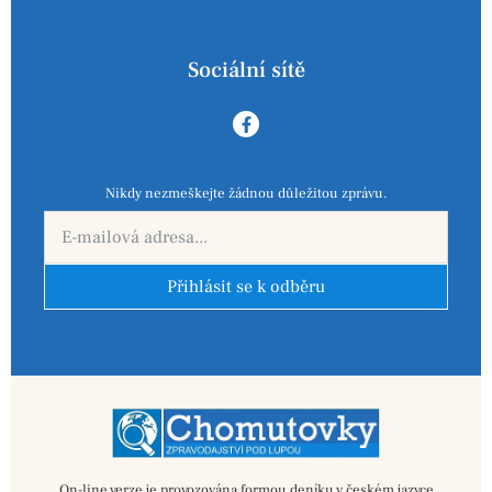
Sociální sítě
Nikdy nezmeškejte žádnou důležitou zprávu.
Přihlásit se k odběru
On-line verze je provozována formou deníku v českém jazyce