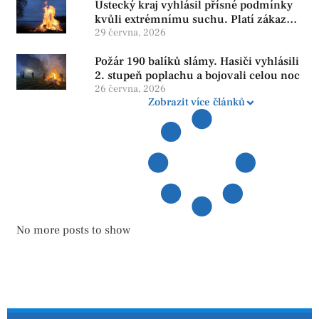
Ústecký kraj vyhlásil přísné podmínky
kvůli extrémnímu suchu. Platí zákaz
ohňů i pyrotechniky
29 června, 2026
Požár 190 balíků slámy. Hasiči vyhlásili
2. stupeň poplachu a bojovali celou noc
26 června, 2026
Zobrazit více článků
No more posts to show