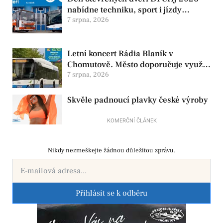
nabídne techniku, sport i jízdy
historickými vozy
7 srpna, 2026
Letní koncert Rádia Blaník v
Chomutově. Město doporučuje využít
MHD
7 srpna, 2026
Skvěle padnoucí plavky české výroby
KOMERČNÍ ČLÁNEK
Nikdy nezmeškejte žádnou důležitou zprávu.
Přihlásit se k odběru