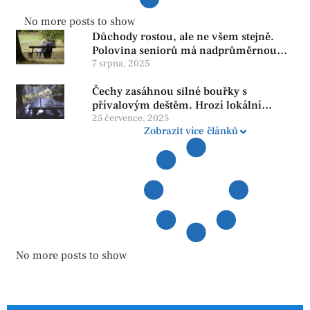
No more posts to show
Důchody rostou, ale ne všem stejně.
Polovina seniorů má nadprůměrnou
penzi, tisíce však žijí pod hranicí
7 srpna, 2025
důstojnosti — SPD chce zrušení vládní
Čechy zasáhnou silné bouřky s
reformy
přívalovým deštěm. Hrozí lokální
zatopení
25 července, 2025
Zobrazit více článků
No more posts to show