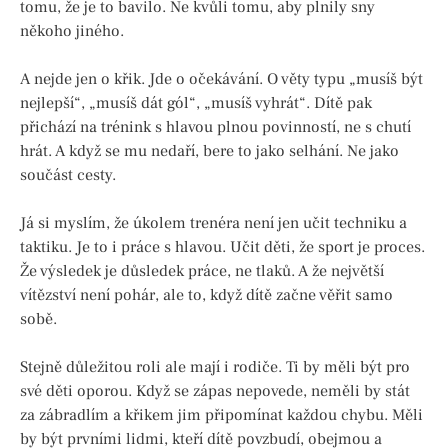
tomu, že je to bavilo. Ne kvůli tomu, aby plnily sny
někoho jiného.
A nejde jen o křik. Jde o očekávání. O věty typu „musíš být
nejlepší“, „musíš dát gól“, „musíš vyhrát“. Dítě pak
přichází na trénink s hlavou plnou povinností, ne s chutí
hrát. A když se mu nedaří, bere to jako selhání. Ne jako
součást cesty.
Já si myslím, že úkolem trenéra není jen učit techniku a
taktiku. Je to i práce s hlavou. Učit děti, že sport je proces.
Že výsledek je důsledek práce, ne tlaků. A že největší
vítězství není pohár, ale to, když dítě začne věřit samo
sobě.
Stejně důležitou roli ale mají i rodiče. Ti by měli být pro
své děti oporou. Když se zápas nepovede, neměli by stát
za zábradlím a křikem jim připomínat každou chybu. Měli
by být prvními lidmi, kteří dítě povzbudí, obejmou a