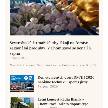
Severočeské farmářské trhy lákají na čerstvé
regionální produkty. V Chomutově se konají 8.
srpna
7 srpna, 2026
Náměstí 1. máje v Chomutově se v sobotu 8. srpna od 8 do 12
Den otevřených dveří DPCHJ 2026
nabídne techniku, sport i jízdy
historickými vozy
7 srpna, 2026
Letní koncert Rádia Blaník v
Chomutově. Město doporučuje