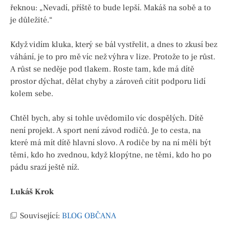
řeknou: „Nevadí, příště to bude lepší. Makáš na sobě a to
je důležité.“
Když vidím kluka, který se bál vystřelit, a dnes to zkusí bez
váhání, je to pro mě víc než výhra v lize. Protože to je růst.
A růst se neděje pod tlakem. Roste tam, kde má dítě
prostor dýchat, dělat chyby a zároveň cítit podporu lidí
kolem sebe.
Chtěl bych, aby si tohle uvědomilo víc dospělých. Dítě
není projekt. A sport není závod rodičů. Je to cesta, na
které má mít dítě hlavní slovo. A rodiče by na ní měli být
těmi, kdo ho zvednou, když klopýtne, ne těmi, kdo ho po
pádu srazí ještě níž.
Lukáš Krok
Související:
BLOG OBČANA