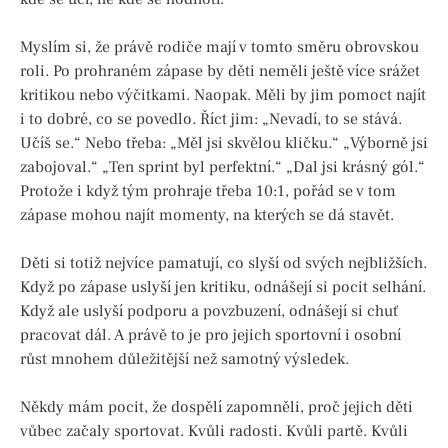
Myslím si, že právě rodiče mají v tomto směru obrovskou
roli. Po prohraném zápase by děti neměli ještě více srážet
kritikou nebo výčitkami. Naopak. Měli by jim pomoct najít
i to dobré, co se povedlo. Říct jim: „Nevadí, to se stává.
Učíš se.“ Nebo třeba: „Měl jsi skvělou kličku.“ „Výborně jsi
zabojoval.“ „Ten sprint byl perfektní.“ „Dal jsi krásný gól.“
Protože i když tým prohraje třeba 10:1, pořád se v tom
zápase mohou najít momenty, na kterých se dá stavět.
Děti si totiž nejvíce pamatují, co slyší od svých nejbližších.
Když po zápase uslyší jen kritiku, odnášejí si pocit selhání.
Když ale uslyší podporu a povzbuzení, odnášejí si chuť
pracovat dál. A právě to je pro jejich sportovní i osobní
růst mnohem důležitější než samotný výsledek.
Někdy mám pocit, že dospělí zapomněli, proč jejich děti
vůbec začaly sportovat. Kvůli radosti. Kvůli partě. Kvůli