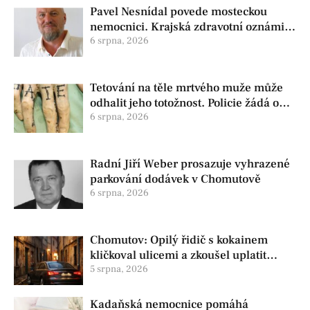
Pavel Nesnídal povede mosteckou
nemocnici. Krajská zdravotní oznámila
změnu ve vedení
6 srpna, 2026
Tetování na těle mrtvého muže může
odhalit jeho totožnost. Policie žádá o
pomoc
6 srpna, 2026
Radní Jiří Weber prosazuje vyhrazené
parkování dodávek v Chomutově
6 srpna, 2026
Chomutov: Opilý řidič s kokainem
kličkoval ulicemi a zkoušel uplatit
policisty
5 srpna, 2026
Kadaňská nemocnice pomáhá