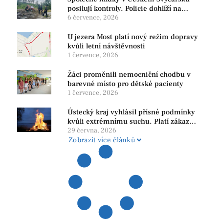
posilují kontroly. Policie dohlíží na
bezpečnost i ochranu přírody
6 července, 2026
U jezera Most platí nový režim dopravy
kvůli letní návštěvnosti
1 července, 2026
Žáci proměnili nemocniční chodbu v
barevné místo pro dětské pacienty
1 července, 2026
Ústecký kraj vyhlásil přísné podmínky
kvůli extrémnímu suchu. Platí zákaz
ohňů i pyrotechniky
29 června, 2026
Zobrazit více článků