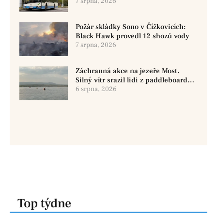
využít MHD
7 srpna, 2026
Požár skládky Sono v Čížkovicích:
Black Hawk provedl 12 shozů vody
7 srpna, 2026
Záchranná akce na jezeře Most.
Silný vítr srazil lidi z paddleboardů,
dvě osoby se pohřešují
6 srpna, 2026
Top týdne