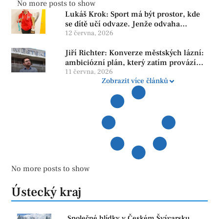
No more posts to show
Lukáš Krok: Sport má být prostor, kde
se dítě učí odvaze. Jenže odvaha
neroste tam, kde se bojí udělat chybu.
12 června, 2026
Jiří Richter: Konverze městských lázní:
ambiciózní plán, který zatím provází
více otazníků než jistot
11 června, 2026
Zobrazit více článků
No more posts to show
Ústecký kraj
Společné hlídky v Českém Švýcarsku