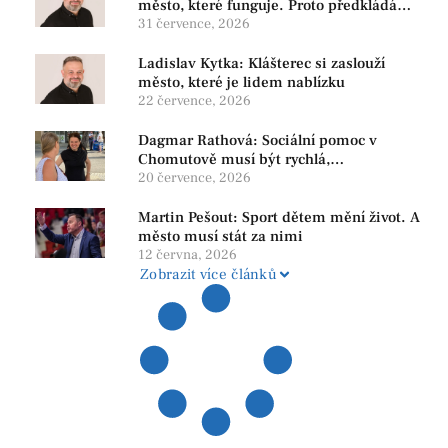
město, které funguje. Proto předkládáme
program, který řeší skutečné problémy
31 července, 2026
Ladislav Kytka: Klášterec si zaslouží
město, které je lidem nablízku
22 července, 2026
Dagmar Rathová: Sociální pomoc v
Chomutově musí být rychlá,
srozumitelná a férová. Ne udržovat lidi v
20 července, 2026
závislosti
Martin Pešout: Sport dětem mění život. A
město musí stát za nimi
12 června, 2026
Zobrazit více článků