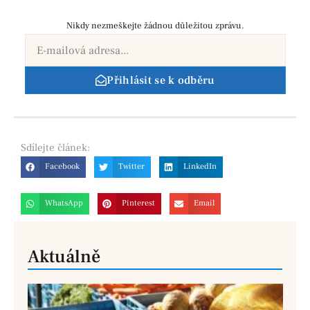
Nikdy nezmeškejte žádnou důležitou zprávu.
Přihlásit se k odběru
Sdílejte
článek:
Facebook
Twitter
LinkedIn
WhatsApp
Pinterest
Email
Aktuálně