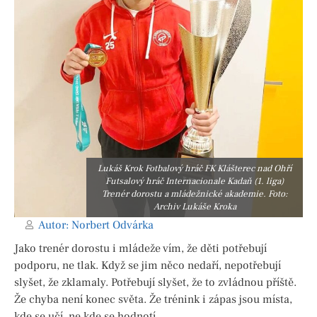
Lukáš Krok Fotbalový hráč FK Klášterec nad Ohří
Futsalový hráč Internacionale Kadaň (1. liga)
Trenér dorostu a mládežnické akademie. Foto:
Archiv Lukáše Kroka
Autor:
Norbert Odvárka
Jako trenér dorostu i mládeže vím, že děti potřebují
podporu, ne tlak. Když se jim něco nedaří, nepotřebují
slyšet, že zklamaly. Potřebují slyšet, že to zvládnou příště.
Že chyba není konec světa. Že trénink i zápas jsou místa,
kde se učí, ne kde se hodnotí.