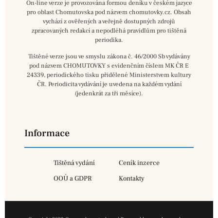
On-line verze je provozována formou deníku v českém jazyce
pro oblast Chomutovska pod názvem chomutovky.cz. Obsah
vychází z ověřených a veřejně dostupných zdrojů
zpracovaných redakcí a nepodléhá pravidlům pro tištěná
periodika.
Tištěné verze jsou ve smyslu zákona č. 46/2000 Sb vydávány
pod názvem CHOMUTOVKY s evidenčním číslem MK ČR E
24339, periodického tisku přidělené Ministerstvem kultury
ČR. Periodicita vydávání je uvedena na každém vydání
(jedenkrát za tři měsíce).
Informace
Tištěná vydání
Ceník inzerce
OOÚ a GDPR
Kontakty