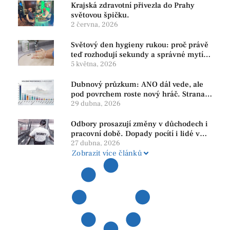
Krajská zdravotní přivezla do Prahy
světovou špičku.
2 června, 2026
Světový den hygieny rukou: proč právě
teď rozhodují sekundy a správné mytí
rukou
5 května, 2026
Dubnový průzkum: ANO dál vede, ale
pod povrchem roste nový hráč. Strana
PRO se drží nejvýš mezi menšími
29 dubna, 2026
subjekty
Odbory prosazují změny v důchodech i
pracovní době. Dopady pocítí i lidé v
našem regionu
27 dubna, 2026
Zobrazit více článků