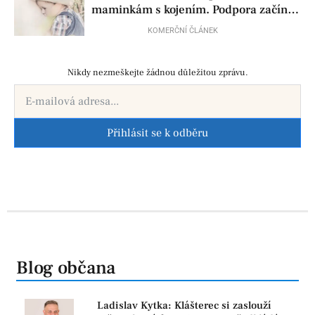
maminkám s kojením. Podpora začíná
už před porodem
KOMERČNÍ ČLÁNEK
Nikdy nezmeškejte žádnou důležitou zprávu.
Přihlásit se k odběru
Blog občana
Ladislav Kytka: Klášterec si zaslouží