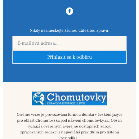
Nikdy nezmeškejte žádnou důležitou zprávu.
Přihlásit se k odběru
On-line verze je provozována formou deníku v českém jazyce
pro oblast Chomutovska pod názvem chomutovky.cz. Obsah
vychází z ověřených a veřejně dostupných zdrojů
zpracovaných redakcí a nepodléhá pravidlům pro tištěná
periodika.