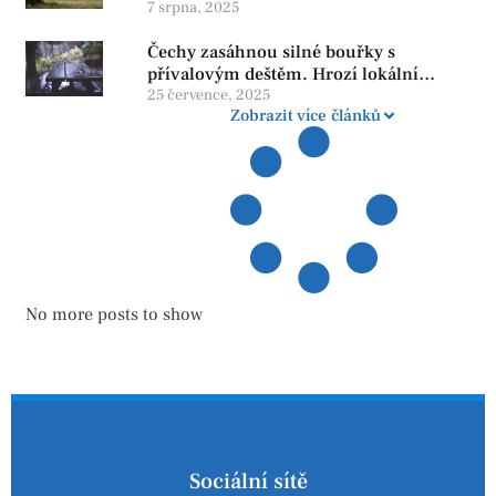
penzi, tisíce však žijí pod hranicí
7 srpna, 2025
důstojnosti — SPD chce zrušení vládní
Čechy zasáhnou silné bouřky s
reformy
přívalovým deštěm. Hrozí lokální
zatopení
25 července, 2025
Zobrazit více článků
No more posts to show
Sociální sítě