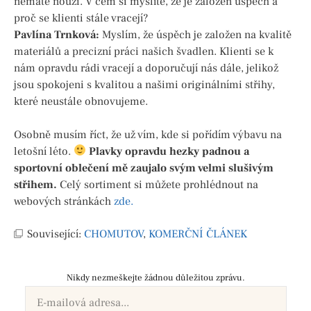
nemáte nouzi. V čem si myslíte, že je založen úspěch a
proč se klienti stále vracejí?
Pavlína
Trnková
:
Myslím, že úspěch je založen na kvalitě
materiálů a precizní práci našich švadlen. Klienti se k
nám opravdu rádi vracejí a doporučují nás dále, jelikož
jsou spokojeni s kvalitou a našimi originálními střihy,
které neustále obnovujeme.
Osobně musím říct, že už vím, kde si pořídím výbavu na
letošní léto.
Plavky opravdu hezky padnou a
sportovní oblečení mě zaujalo svým velmi slušivým
střihem.
Celý sortiment si můžete prohlédnout na
webových stránkách
zde.
Související:
CHOMUTOV
,
KOMERČNÍ ČLÁNEK
Nikdy nezmeškejte žádnou důležitou zprávu.