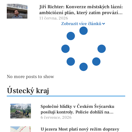
Jiří Richter: Konverze městských lázní:
ambiciózní plán, který zatím provází
více otazníků než jistot
11 června, 2026
Zobrazit více článků
No more posts to show
Ústecký kraj
Společné hlídky v Českém Švýcarsku
posilují kontroly. Policie dohlíží na
bezpečnost i ochranu přírody
6 července, 2026
U jezera Most platí nový režim dopravy