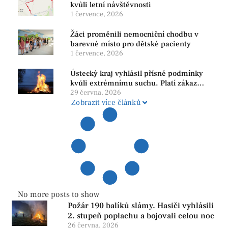
kvůli letní návštěvnosti
1 července, 2026
Žáci proměnili nemocniční chodbu v
barevné místo pro dětské pacienty
1 července, 2026
Ústecký kraj vyhlásil přísné podmínky
kvůli extrémnímu suchu. Platí zákaz
ohňů i pyrotechniky
29 června, 2026
Zobrazit více článků
No more posts to show
Požár 190 balíků slámy. Hasiči vyhlásili
2. stupeň poplachu a bojovali celou noc
26 června, 2026