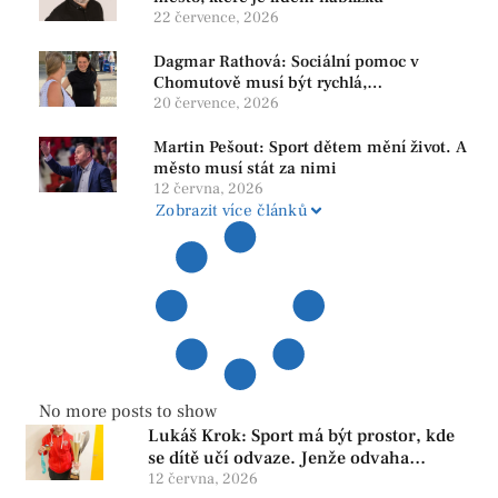
22 července, 2026
Dagmar Rathová: Sociální pomoc v
Chomutově musí být rychlá,
srozumitelná a férová. Ne udržovat lidi v
20 července, 2026
závislosti
Martin Pešout: Sport dětem mění život. A
město musí stát za nimi
12 června, 2026
Zobrazit více článků
No more posts to show
Lukáš Krok: Sport má být prostor, kde
se dítě učí odvaze. Jenže odvaha
neroste tam, kde se bojí udělat chybu.
12 června, 2026