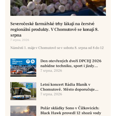
Severočeské farmářské trhy lákají na čerstvé
regionální produkty. V Chomutově se konají 8.
srpna
7 srpna, 2026
Náměstí 1. máje v Chomutově se v sobotu 8. srpna od 8 do 12
Den otevřených dveří DPCHJ 2026
nabídne techniku, sport i jízdy
historickými vozy
7 srpna, 2026
Letní koncert Rádia Blaník v
Chomutově. Město doporučuje
využít MHD
7 srpna, 2026
Požár skládky Sono v Čížkovicích:
Black Hawk provedl 12 shozů vody