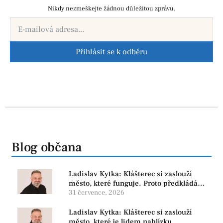
Nikdy nezmeškejte žádnou důležitou zprávu.
Přihlásit se k odběru
Blog občana
Ladislav Kytka: Klášterec si zaslouží
město, které funguje. Proto předkládáme
program, který řeší skutečné problémy
31 července, 2026
Ladislav Kytka: Klášterec si zaslouží
město, které je lidem nablízku