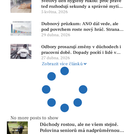
Světový den hygieny rukou: proč právě
teď rozhodují sekundy a správné mytí
rukou
5 května, 2026
Dubnový průzkum: ANO dál vede, ale
pod povrchem roste nový hráč. Strana
PRO se drží nejvýš mezi menšími
29 dubna, 2026
subjekty
Odbory prosazují změny v důchodech i
pracovní době. Dopady pocítí i lidé v
našem regionu
27 dubna, 2026
Zobrazit více článků
No more posts to show
Důchody rostou, ale ne všem stejně.
Polovina seniorů má nadprůměrnou