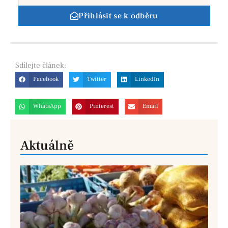
Přihlásit se k odběru
Sdílejte
článek:
Facebook
Twitter
LinkedIn
WhatsApp
Pinterest
Email
Aktuálně