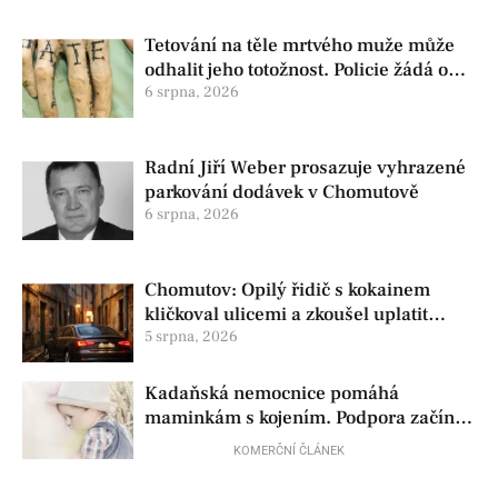
Tetování na těle mrtvého muže může
odhalit jeho totožnost. Policie žádá o
pomoc
6 srpna, 2026
Radní Jiří Weber prosazuje vyhrazené
parkování dodávek v Chomutově
6 srpna, 2026
Chomutov: Opilý řidič s kokainem
kličkoval ulicemi a zkoušel uplatit
policisty
5 srpna, 2026
Kadaňská nemocnice pomáhá
maminkám s kojením. Podpora začíná
už před porodem
KOMERČNÍ ČLÁNEK