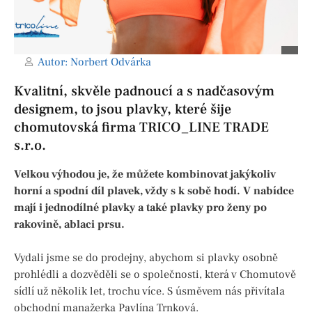
Autor:
Norbert Odvárka
Kvalitní, skvěle padnoucí a s nadčasovým
designem, to jsou plavky, které šije
chomutovská firma TRICO_LINE TRADE
s.r.o.
Velkou výhodou je, že můžete kombinovat jakýkoliv
horní a spodní díl plavek, vždy s k sobě hodí. V nabídce
mají i jednodílné plavky a také plavky pro ženy po
rakovině, ablaci prsu.
Vydali jsme se do prodejny, abychom si plavky osobně
prohlédli a dozvěděli se o společnosti, která v Chomutově
sídlí už několik let, trochu více. S úsměvem nás přivítala
obchodní manažerka Pavlína Trnková.