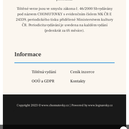
Tištěné verze jsou ve smyslu zákona č. 46/2000 Sb vydávány
pod názvem CHOMUTOVKY s evidenčním číslem MK ČR E
24339, periodického tisku přidělené Ministerstvem kultury
ČR. Periodicita vydávání je uvedena na každém vydání
(jedenkrát za tři měsíce).
Informace
Tištěná vydání
Ceník inzerce
OOÚ a GDPR
Kontakty
Copyright 2023 © www.chomutovky.cz | Powered by www.legnavsky.cz
×