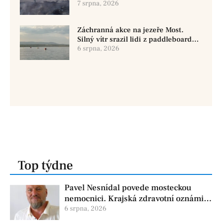
7 srpna, 2026
Záchranná akce na jezeře Most.
Silný vítr srazil lidi z paddleboardů,
dvě osoby se pohřešují
6 srpna, 2026
Top týdne
Pavel Nesnídal povede mosteckou
nemocnici. Krajská zdravotní oznámila
změnu ve vedení
6 srpna, 2026