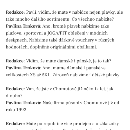
Redakce:
Pavli, vidím, že máte v nabídce nejen plavky, ale
také mnoho dalšího sortimentu. Co všechno nabízíte?
Pavlína
Trnková
:
Ano, kromě plavek nabízíme také
plážové, sportovní a JOGA/FIT oblečení v módních
designech. Nabízíme také dárkové vouchery v různých
hodnotách, doplněné originálními obálkami.
Redakce:
Vidím, že máte dámské i pánské, je to tak?
Pavlína
Trnková
:
Ano, máme dámské i pánské ve
velikostech XS až 5XL. Zároveň nabízíme i dětské plavky.
Redakce:
Vím, že jste v Chomutově již několik let, jak
dlouho?
Pavlína
Trnková
:
Naše firma působí v Chomutově již od
roku 1992.
Redakce:
Máte po republice více prodejen a o zákazníky