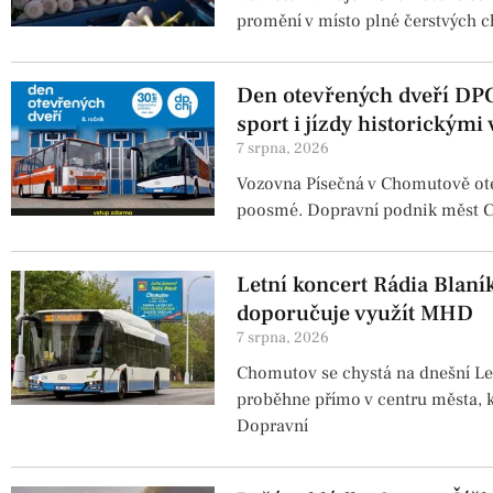
promění v místo plné čerstvých ch
Den otevřených dveří DP
sport i jízdy historickými
7 srpna, 2026
Vozovna Písečná v Chomutově otev
poosmé. Dopravní podnik měst C
Letní koncert Rádia Blan
doporučuje využít MHD
7 srpna, 2026
Chomutov se chystá na dnešní Let
proběhne přímo v centru města, 
Dopravní