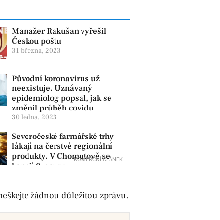
Manažer Rakušan vyřešil
Českou poštu
31 března, 2023
Původní koronavirus už
neexistuje. Uznávaný
epidemiolog popsal, jak se
změnil průběh covidu
30 ledna, 2023
Severočeské farmářské trhy
lákají na čerstvé regionální
produkty. V Chomutově se
KOMERČNÍ ČLÁNEK
konají 8. srpna
eškejte žádnou důležitou zprávu.