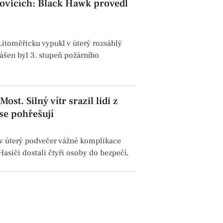
kovicích: Black Hawk provedl
Litoměřicku vypukl v úterý rozsáhlý
šen byl 3. stupeň požárního
st. Silný vítr srazil lidi z
se pohřešují
l v úterý podvečer vážné komplikace
asiči dostali čtyři osoby do bezpečí,