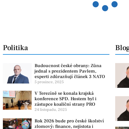
Politika
Blo
Budoucnost české obrany: Zůna
jednal s prezidentem Pavlem,
experti zdůrazňují článek 3 NATO
5 prosince, 2025
V Terezíně se konala krajská
konference SPD. Hostem byl i
zástupce koaliční strany PRO
24 listopadu, 2025
Rok 2026 bude pro české školství
zlomový: finance, nejistota i