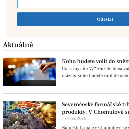
Odeslat
Aktuálně
Koho budete volit do sně
Co si myslíte Vy? Můžete hlasova
otázce: Koho budete volit do sn
Severočeské farmářské trhy
produkty. V Chomutově se
7 srpna, 2026
Náměstí 1. máje v Chomutově se v