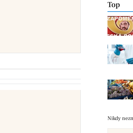
Top
Nikdy nezm