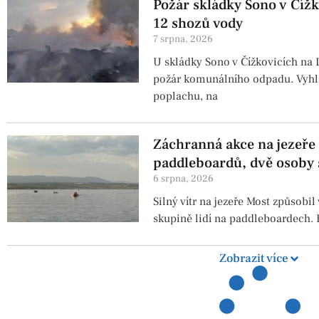
Požár skládky Sono v Číž
12 shozů vody
7 srpna, 2026
U skládky Sono v Čížkovicích na 
požár komunálního odpadu. Vyhlá
poplachu, na
Záchranná akce na jezeře Mo
paddleboardů, dvě osoby 
6 srpna, 2026
Silný vítr na jezeře Most způsobi
skupině lidí na paddleboardech. H
Zobrazit více