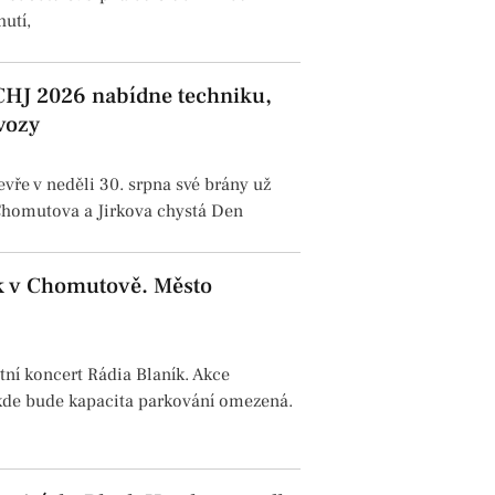
utí,
CHJ 2026 nabídne techniku,
 vozy
ře v neděli 30. srpna své brány už
homutova a Jirkova chystá Den
ík v Chomutově. Město
ní koncert Rádia Blaník. Akce
kde bude kapacita parkování omezená.