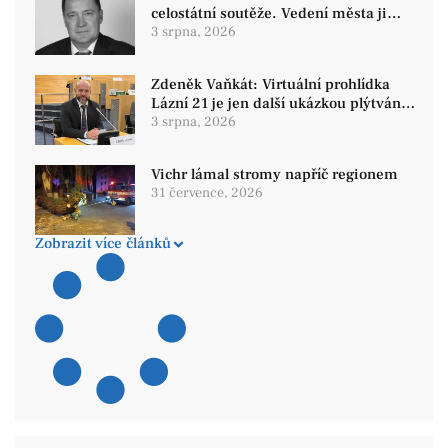
celostátní soutěže. Vedení města ji
přesto chce zrušit
3 srpna, 2026
Zdeněk Vaňkát: Virtuální prohlídka
Lázní 21 je jen další ukázkou plýtvání
financemi
3 srpna, 2026
Vichr lámal stromy napříč regionem
31 července, 2026
Zobrazit více článků