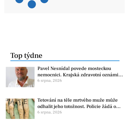
Top týdne
Pavel Nesnídal povede mosteckou
nemocnici. Krajská zdravotní oznámila
změnu ve vedení
6 srpna, 2026
Tetování na těle mrtvého muže může
odhalit jeho totožnost. Policie žádá o
pomoc
6 srpna, 2026