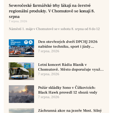
Severočeské farmářské trhy lákají na čerstvé
regionální produkty. V Chomutově se konají 8.
srpna
7 srpna, 2026
Náměstí 1. máje v Chomutově se v sobotu 8. srpna od 8 do 12
Den otevřených dveří DPCHJ 2026
nabídne techniku, sport i jízdy
historickými vozy
7 srpna, 2026
Letní koncert Rádia Blaník v
Chomutově. Město doporučuje využít
MHD
7 srpna, 2026
Požár skládky Sono v Čížkovicích:
Black Hawk provedl 12 shozů vody
7 srpna, 2026
Záchranná akce na jezeře Most. Silný