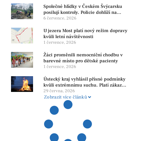
Společné hlídky v Českém Švýcarsku
posilují kontroly. Policie dohlíží na
bezpečnost i ochranu přírody
6 července, 2026
U jezera Most platí nový režim dopravy
kvůli letní návštěvnosti
1 července, 2026
Žáci proměnili nemocniční chodbu v
barevné místo pro dětské pacienty
1 července, 2026
Ústecký kraj vyhlásil přísné podmínky
kvůli extrémnímu suchu. Platí zákaz
ohňů i pyrotechniky
29 června, 2026
Zobrazit více článků