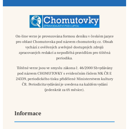
On-line verze je provozována formou deníku v českém jazyce
pro oblast Chomutovska pod názvem chomutovky.cz. Obsah
vychází z ověřených a veřejně dostupných zdrojů
zpracovaných redakcí a nepodléhá pravidlům pro tištěná
periodika.
Tištěné verze jsou ve smyslu zákona č. 46/2000 Sb vydávány
pod názvem CHOMUTOVKY s evidenčním číslem MK ČR E
24339, periodického tisku přidělené Ministerstvem kultury
ČR. Periodicita vydávání je uvedena na každém vydání
(jedenkrát za tři měsíce).
Informace