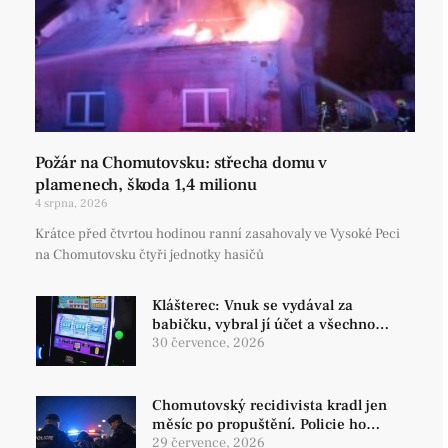
Požár na Chomutovsku: střecha domu v
plamenech, škoda 1,4 milionu
4 srpna, 2026
Krátce před čtvrtou hodinou ranní zasahovaly ve Vysoké Peci
na Chomutovsku čtyři jednotky hasičů
Klášterec: Vnuk se vydával za
babičku, vybral jí účet a všechno
prohrál v hazardu
30 července, 2026
Chomutovský recidivista kradl jen
měsíc po propuštění. Policie ho
dopadla během pár minut!
29 července, 2026