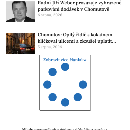
Radní Jiří Weber prosazuje vyhrazené
parkování dodávek v Chomutově
6 srpna, 2026
Chomutov: Opilý řidič s kokainem
kličkoval ulicemi a zkoušel uplatit
policisty
5 srpna, 2026
Zobrazit více článků
Nikdy nezmeškejte žádnou důležitou zprávu.