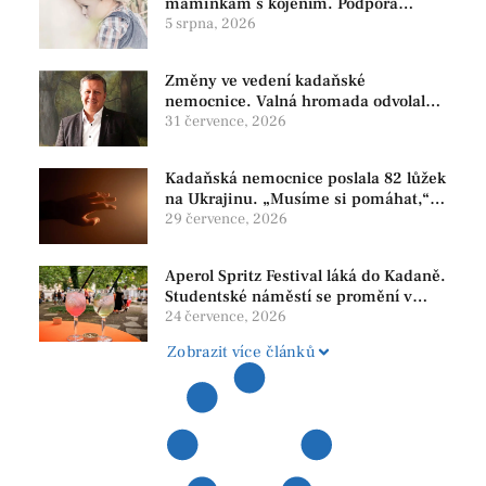
maminkám s kojením. Podpora
začíná už před porodem
5 srpna, 2026
Změny ve vedení kadaňské
nemocnice. Valná hromada odvolala
jednatele, přichází nové duo Marek–
31 července, 2026
Vlas
Kadaňská nemocnice poslala 82 lůžek
na Ukrajinu. „Musíme si pomáhat,“
říká iniciátor daru
29 července, 2026
Aperol Spritz Festival láká do Kadaně.
Studentské náměstí se promění v
letní bar pod širým nebem
24 července, 2026
Zobrazit více článků