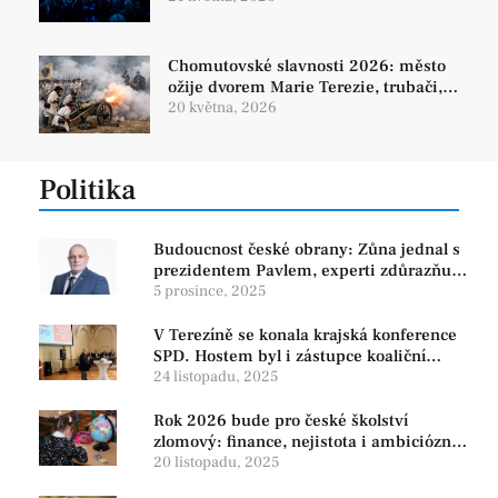
Chomutovské slavnosti 2026: město
ožije dvorem Marie Terezie, trubači,
šermíři i ohňovou show
20 května, 2026
Politika
Budoucnost české obrany: Zůna jednal s
prezidentem Pavlem, experti zdůrazňují
článek 3 NATO
5 prosince, 2025
V Terezíně se konala krajská konference
SPD. Hostem byl i zástupce koaliční
strany PRO
24 listopadu, 2025
Rok 2026 bude pro české školství
zlomový: finance, nejistota i ambiciózní
plány
20 listopadu, 2025