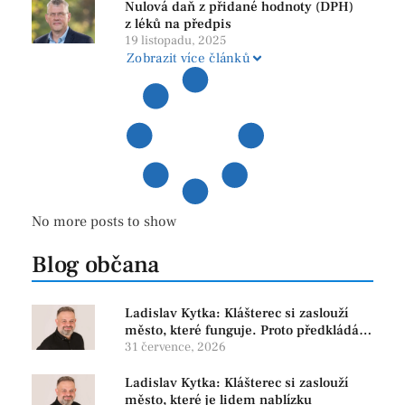
Nulová daň z přidané hodnoty (DPH)
z léků na předpis
19 listopadu, 2025
Zobrazit více článků
No more posts to show
Blog občana
Ladislav Kytka: Klášterec si zaslouží
město, které funguje. Proto předkládáme
program, který řeší skutečné problémy
31 července, 2026
Ladislav Kytka: Klášterec si zaslouží
město, které je lidem nablízku