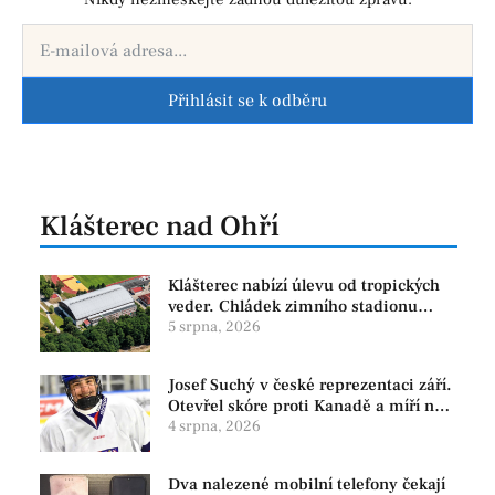
Přihlásit se k odběru
Klášterec nad Ohří
Klášterec nabízí úlevu od tropických
veder. Chládek zimního stadionu
pomůže seniorům i nemocným
5 srpna, 2026
Josef Suchý v české reprezentaci září.
Otevřel skóre proti Kanadě a míří na
Hlinka Gretzky Cup
4 srpna, 2026
Dva nalezené mobilní telefony čekají