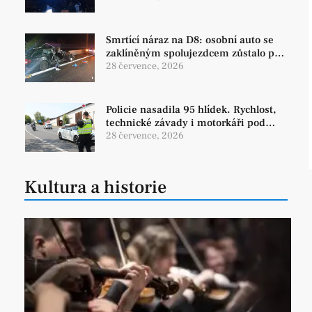
Smrtící náraz na D8: osobní auto se
zaklíněným spolujezdcem zůstalo po
střetu v troskách
28 července, 2026
Policie nasadila 95 hlídek. Rychlost,
technické závady i motorkáři pod
palbou kontrol
28 července, 2026
Kultura a historie