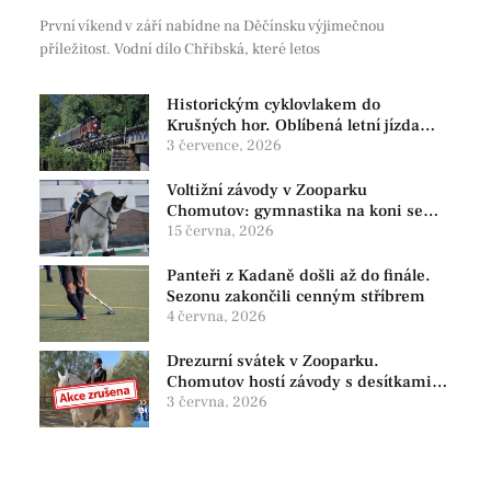
První víkend v září nabídne na Děčínsku výjimečnou
příležitost. Vodní dílo Chřibská, které letos
Historickým cyklovlakem do
Krušných hor. Oblíbená letní jízda
startuje už po čtrnácté
3 července, 2026
Voltižní závody v Zooparku
Chomutov: gymnastika na koni se
vrací do jízdárny
15 června, 2026
Panteři z Kadaně došli až do finále.
Sezonu zakončili cenným stříbrem
4 června, 2026
Drezurní svátek v Zooparku.
Chomutov hostí závody s desítkami
koní i mladými talenty
3 června, 2026