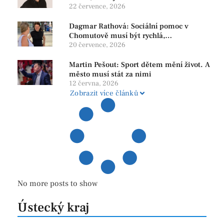
22 července, 2026
Dagmar Rathová: Sociální pomoc v
Chomutově musí být rychlá,
srozumitelná a férová. Ne udržovat lidi v
20 července, 2026
závislosti
Martin Pešout: Sport dětem mění život. A
město musí stát za nimi
12 června, 2026
Zobrazit více článků
No more posts to show
Ústecký kraj