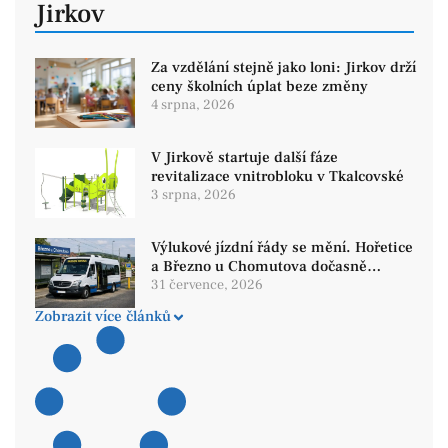
Jirkov
Za vzdělání stejně jako loni: Jirkov drží
ceny školních úplat beze změny
4 srpna, 2026
V Jirkově startuje další fáze
revitalizace vnitrobloku v Tkalcovské
3 srpna, 2026
Výlukové jízdní řády se mění. Hořetice
a Březno u Chomutova dočasně
obslouží mikrobusy
31 července, 2026
Zobrazit více článků