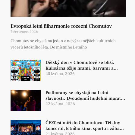
Evropská letní filharmonie rozezní Chomutov
7 července, 2026
Chomutov se chystá na jeden z nejvýraznějších kulturních
večerů letošního léta. Do místního Letního
Dětský den v Chomutově se blíží.
Kulisárna ožije hrami, barvami a
rodinnou atmosférou
25 května, 2026
Podbořany se chystají na Letní
slavnosti. Dvoudenní hudební maraton
rozezní náměstí už 19. června
22 května, 2026
ČEZfest míří do Chomutova. Tři dny
koncertů, letního kina, sportu i zábavy
pro celou rodinu
21 května, 2026