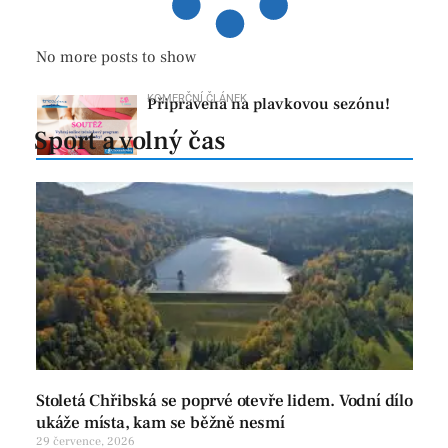
No more posts to show
KOMERČNÍ ČLÁNEK
Připravena na plavkovou sezónu!
31 ledna, 2023
Zdá se, že plavková sezóna je ještě daleko,
Sport a volný čas
ale jak se říká, kdo je připraven, nebývá
zaskočen. Zapojte se s námi do soutěže o
online
Stoletá Chřibská se poprvé otevře lidem. Vodní dílo
ukáže místa, kam se běžně nesmí
29 července, 2026