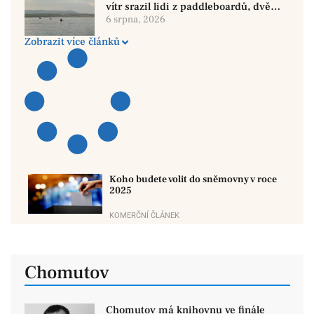
vítr srazil lidi z paddleboardů, dvě
osoby se pohřešují
6 srpna, 2026
Zobrazit více článků
Koho budete volit do sněmovny v roce
8 dubna, 2024
2025
KOMERČNÍ ČLÁNEK
Chomutov
Chomutov má knihovnu ve finále