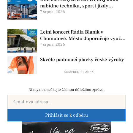
nabídne techniku, sport i jízdy
historickými vozy
7 srpna, 2026
Letní koncert Rádia Blaník v
Chomutově. Město doporučuje využít
MHD
7 srpna, 2026
Skvěle padnoucí plavky české výroby
KOMERČNÍ ČLÁNEK
Nikdy nezmeškejte žádnou důležitou zprávu.
Přihlásit se k odběru