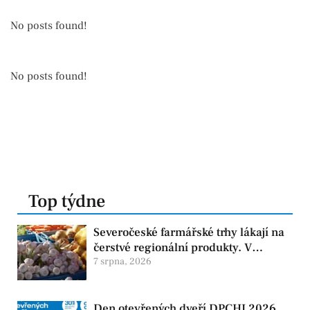
No posts found!
No posts found!
Top týdne
Severočeské farmářské trhy lákají na
čerstvé regionální produkty. V
Chomutově se konají 8. srpna
7 srpna, 2026
Den otevřených dveří DPCHJ 2026