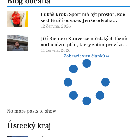
Blog občana
Lukáš Krok: Sport má být prostor, kde
se dítě učí odvaze. Jenže odvaha
neroste tam, kde se bojí udělat chybu.
12 června, 2026
Jiří Richter: Konverze městských lázní:
ambiciózní plán, který zatím provází
více otazníků než jistot
11 června, 2026
Zobrazit více článků
No more posts to show
Ústecký kraj