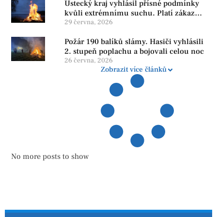
Ústecký kraj vyhlásil přísné podmínky
kvůli extrémnímu suchu. Platí zákaz
ohňů i pyrotechniky
29 června, 2026
Požár 190 balíků slámy. Hasiči vyhlásili
2. stupeň poplachu a bojovali celou noc
26 června, 2026
Zobrazit více článků
No more posts to show