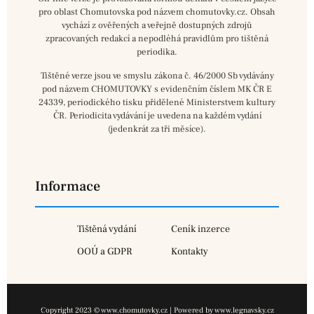
pro oblast Chomutovska pod názvem chomutovky.cz. Obsah
vychází z ověřených a veřejně dostupných zdrojů
zpracovaných redakcí a nepodléhá pravidlům pro tištěná
periodika.
Tištěné verze jsou ve smyslu zákona č. 46/2000 Sb vydávány
pod názvem CHOMUTOVKY s evidenčním číslem MK ČR E
24339, periodického tisku přidělené Ministerstvem kultury
ČR. Periodicita vydávání je uvedena na každém vydání
(jedenkrát za tři měsíce).
Informace
Tištěná vydání
Ceník inzerce
OOÚ a GDPR
Kontakty
Copyright 2023 © www.chomutovky.cz | Powered by www.legnavsky.cz