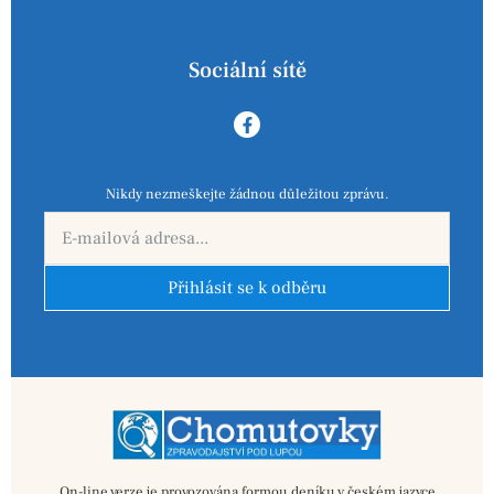
Sociální sítě
Nikdy nezmeškejte žádnou důležitou zprávu.
Přihlásit se k odběru
On-line verze je provozována formou deníku v českém jazyce