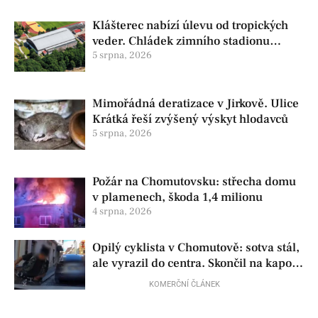
Klášterec nabízí úlevu od tropických
veder. Chládek zimního stadionu
pomůže seniorům i nemocným
5 srpna, 2026
Mimořádná deratizace v Jirkově. Ulice
Krátká řeší zvýšený výskyt hlodavců
5 srpna, 2026
Požár na Chomutovsku: střecha domu
v plamenech, škoda 1,4 milionu
4 srpna, 2026
Opilý cyklista v Chomutově: sotva stál,
ale vyrazil do centra. Skončil na kapotě
auta
KOMERČNÍ ČLÁNEK