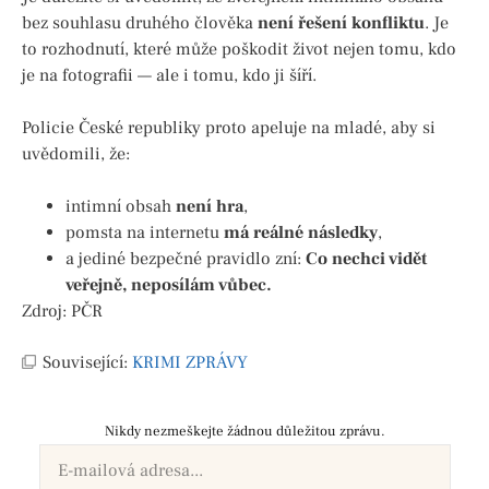
bez souhlasu druhého člověka
není řešení konfliktu
. Je
to rozhodnutí, které může poškodit život nejen tomu, kdo
je na fotografii — ale i tomu, kdo ji šíří.
Policie České republiky proto apeluje na mladé, aby si
uvědomili, že:
intimní obsah
není hra
,
pomsta na internetu
má reálné následky
,
a jediné bezpečné pravidlo zní:
Co nechci vidět
veřejně, neposílám vůbec.
Zdroj: PČR
Související:
KRIMI ZPRÁVY
Nikdy nezmeškejte žádnou důležitou zprávu.