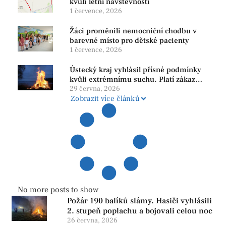
kvůli letní návštěvnosti
1 července, 2026
Žáci proměnili nemocniční chodbu v
barevné místo pro dětské pacienty
1 července, 2026
Ústecký kraj vyhlásil přísné podmínky
kvůli extrémnímu suchu. Platí zákaz
ohňů i pyrotechniky
29 června, 2026
Zobrazit více článků
No more posts to show
Požár 190 balíků slámy. Hasiči vyhlásili
2. stupeň poplachu a bojovali celou noc
26 června, 2026