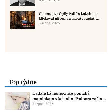
Chomutově
6 srpna, 2026
Chomutov: Opilý řidič s kokainem
kličkoval ulicemi a zkoušel uplatit
policisty
5 srpna, 2026
Top týdne
Kadaňská nemocnice pomáhá
maminkám s kojením. Podpora začíná
už před porodem
5 srpna, 2026