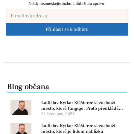
Nikdy nezmeškejte žádnou důležitou zprávu.
Přihlásit se k odběru
Blog občana
Ladislav Kytka: Klášterec si zaslouží
město, které funguje. Proto předkládáme
program, který řeší skutečné problémy
31 července, 2026
Ladislav Kytka: Klášterec si zaslouží
město, které je lidem nablízku