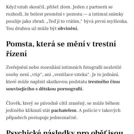
Když vztah skončil, přišel zlom. Jeden z partnerů se
rozhodl, že bolest promění v pomstu — a intimní snímky
použije jako zbraň. „Teď jí to vrátím,“ bývá první myšlenka.
Tou druhou už může být
obvinění
.
Pomsta, která se mění v trestní
řízení
Zveřejnění nebo rozesílání intimních fotografií nezletilé
osoby není „vtip“, ani „ventilace vzteku“. Je to jednání,
které může naplnit skutkovou podstatu
trestného činu
souvisejícího s dětskou pornografií
.
Člověk, který se původně cítil zraněný, se může během
jediného kliknutí stát
pachatelem
. A policie v takových
případech postupuje jednoznačně.
Psychické následky pro oběť jsou