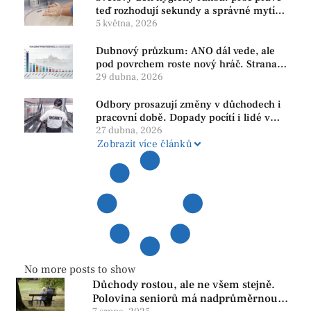
teď rozhodují sekundy a správné mytí
rukou
5 května, 2026
Dubnový průzkum: ANO dál vede, ale
pod povrchem roste nový hráč. Strana
PRO se drží nejvýš mezi menšími
29 dubna, 2026
subjekty
Odbory prosazují změny v důchodech i
pracovní době. Dopady pocítí i lidé v
našem regionu
27 dubna, 2026
Zobrazit více článků
No more posts to show
Důchody rostou, ale ne všem stejně.
Polovina seniorů má nadprůměrnou