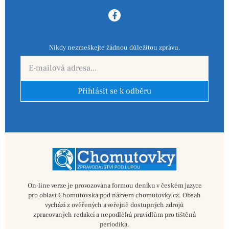
Nikdy nezmeškejte žádnou důležitou zprávu.
Přihlásit se k odběru
On-line verze je provozována formou deníku v českém jazyce
pro oblast Chomutovska pod názvem chomutovky.cz. Obsah
vychází z ověřených a veřejně dostupných zdrojů
zpracovaných redakcí a nepodléhá pravidlům pro tištěná
periodika.