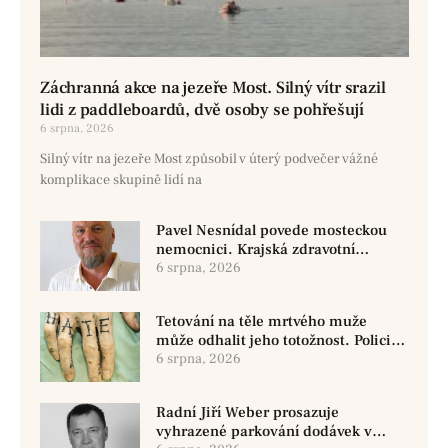
Záchranná akce na jezeře Most. Silný vítr srazil
lidi z paddleboardů, dvě osoby se pohřešují
6 srpna, 2026
Silný vítr na jezeře Most způsobil v úterý podvečer vážné
komplikace skupině lidí na
Pavel Nesnídal povede mosteckou
nemocnici. Krajská zdravotní
oznámila změnu ve vedení
6 srpna, 2026
Tetování na těle mrtvého muže
může odhalit jeho totožnost. Policie
žádá o pomoc
6 srpna, 2026
Radní Jiří Weber prosazuje
vyhrazené parkování dodávek v