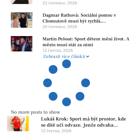
22 července, 2026
Dagmar Rathová: Sociální pomoc v
Chomutově musí být rychlá,
srozumitelná a férová. Ne udržovat lidi v
20 července, 2026
závislosti
Martin Pešout: Sport dětem mění život. A
město musí stát za nimi
12 června, 2026
Zobrazit více článků
No more posts to show
Lukáš Krok: Sport má být prostor, kde
se dítě učí odvaze. Jenže odvaha
neroste tam, kde se bojí udělat chybu.
12 června, 2026