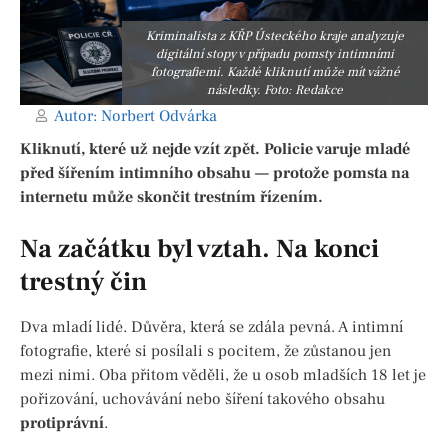
Kriminalista z KŘP Ústeckého kraje analyzuje
digitální stopy v případu pomsty intimními
fotografiemi. Každé kliknutí může mít vážné
následky. Foto: Redakce
Autor:
Norbert Odvárka
Kliknutí, které už nejde vzít zpět. Policie varuje mladé
před šířením intimního obsahu — protože pomsta na
internetu může skončit trestním řízením.
Na začátku byl vztah. Na konci
trestný čin
Dva mladí lidé. Důvěra, která se zdála pevná. A intimní
fotografie, které si posílali s pocitem, že zůstanou jen
mezi nimi. Oba přitom věděli, že u osob mladších 18 let je
pořizování, uchovávání nebo šíření takového obsahu
protiprávní
.