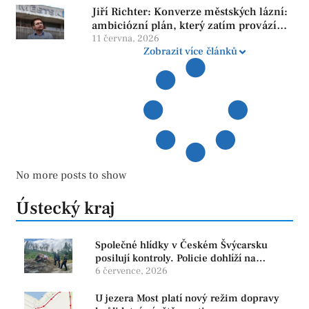
Jiří Richter: Konverze městských lázní:
ambiciózní plán, který zatím provází
více otazníků než jistot
11 června, 2026
Zobrazit více článků
No more posts to show
Ústecký kraj
Společné hlídky v Českém Švýcarsku
posilují kontroly. Policie dohlíží na
bezpečnost i ochranu přírody
6 července, 2026
U jezera Most platí nový režim dopravy