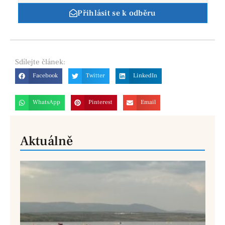
Přihlásit se k odběru
Sdílejte
článek:
Facebook
Twitter
LinkedIn
WhatsApp
Pinterest
Email
Aktuálně