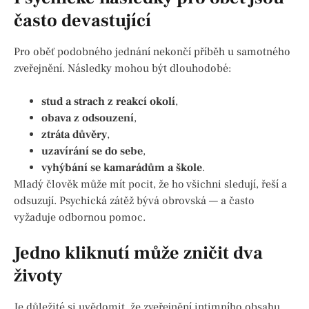
často devastující
Pro oběť podobného jednání nekončí příběh u samotného
zveřejnění. Následky mohou být dlouhodobé:
stud a strach z reakcí okolí
,
obava z odsouzení
,
ztráta důvěry
,
uzavírání se do sebe
,
vyhýbání se kamarádům a škole
.
Mladý člověk může mít pocit, že ho všichni sledují, řeší a
odsuzují. Psychická zátěž bývá obrovská — a často
vyžaduje odbornou pomoc.
Jedno kliknutí může zničit dva
životy
Je důležité si uvědomit, že zveřejnění intimního obsahu