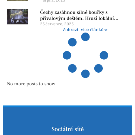
penzi, tisíce však žijí pod hranicí
7 srpna, 2025
důstojnosti — SPD chce zrušení vládní
Čechy zasáhnou silné bouřky s
reformy
přívalovým deštěm. Hrozí lokální
zatopení
25 července, 2025
Zobrazit více článků
No more posts to show
Sociální sítě