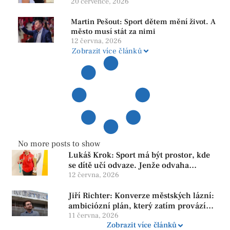
srozumitelná a férová. Ne udržovat lidi v
20 července, 2026
závislosti
Martin Pešout: Sport dětem mění život. A
město musí stát za nimi
12 června, 2026
Zobrazit více článků
No more posts to show
Lukáš Krok: Sport má být prostor, kde
se dítě učí odvaze. Jenže odvaha
neroste tam, kde se bojí udělat chybu.
12 června, 2026
Jiří Richter: Konverze městských lázní:
ambiciózní plán, který zatím provází
více otazníků než jistot
11 června, 2026
Zobrazit více článků