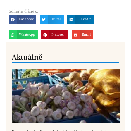
Sdílejte
článek:
Facebook
Twitter
LinkedIn
WhatsApp
Pinterest
Email
Aktuálně