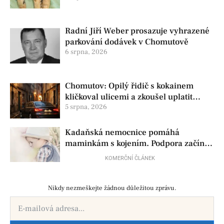
Radní Jiří Weber prosazuje vyhrazené
parkování dodávek v Chomutově
6 srpna, 2026
Chomutov: Opilý řidič s kokainem
kličkoval ulicemi a zkoušel uplatit
policisty
5 srpna, 2026
Kadaňská nemocnice pomáhá
maminkám s kojením. Podpora začíná
už před porodem
KOMERČNÍ ČLÁNEK
Nikdy nezmeškejte žádnou důležitou zprávu.