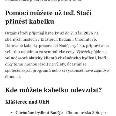
Pomoci můžete už teď. Stačí
přinést kabelku
Organizátoři přijímají kabelky až do
7. září 2026
na
sběrných místech v Klášterci, Kadani i Chomutově.
Darované kabelky pracovníci Naděje vyčistí, připraví a na
veletrhu nabídnou za symbolické ceny. Výtěžek půjde na
volnočasové aktivity klientů chráněného bydlení
, kteří
díky tomu mohou jezdit na výlety, účastnit se
společenských programů nebo si vyzkoušet nové zájmové
činnosti.
Kde můžete kabelku odevzdat?
Klášterec nad Ohří
Chráněné bydlení Naděje
– Chomutovská 206, po–