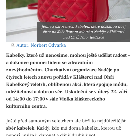
Jedna z darovaných kabelek, které dostanou nový
život na Kabelkovém veletrhu Naděje v Klášterci
nad Ohří. Foto: Redakce
Autor:
Norbert Odvárka
Kabelky, které už nenosíme, mohou ještě udělat radost –
a dokonce pomoci lidem se zdravotním
znevýhodněním. Charitativní organizace Naděje po
čtyřech letech znovu pořádá v Klášterci nad Ohří
Kabelkový veletrh, oblíbenou akci, která spojuje módu,
udržitelnost a dobrou věc. Uskuteční se v úterý 22. září
od 14:00 do 17:00 v sále Violka kláštereckého
kulturního centra.
Ještě před samotným veletrhem ale běží to nejdůležitější:
sběr kabelek
. Každý, kdo má doma kabelku, kterou už
nenosí, může ji darovat a dát jí druhý život.