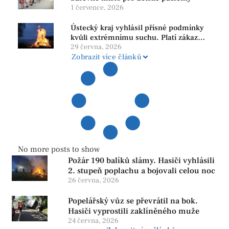
1 července, 2026
Ústecký kraj vyhlásil přísné podmínky
kvůli extrémnímu suchu. Platí zákaz
ohňů i pyrotechniky
29 června, 2026
Zobrazit více článků
No more posts to show
Požár 190 balíků slámy. Hasiči vyhlásili
2. stupeň poplachu a bojovali celou noc
26 června, 2026
Popelářský vůz se převrátil na bok.
Hasiči vyprostili zaklíněného muže
24 června, 2026