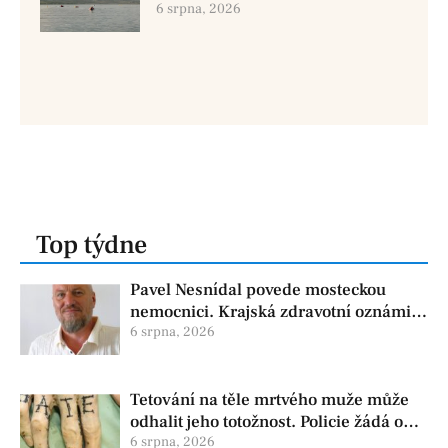
dvě osoby se pohřešují
6 srpna, 2026
Top týdne
Pavel Nesnídal povede mosteckou
nemocnici. Krajská zdravotní oznámila
změnu ve vedení
6 srpna, 2026
Tetování na těle mrtvého muže může
odhalit jeho totožnost. Policie žádá o
pomoc
6 srpna, 2026