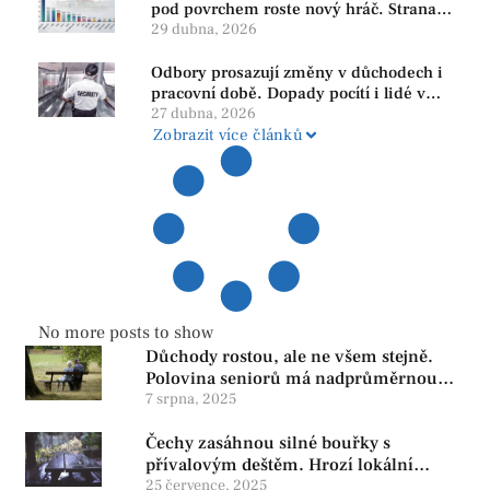
pod povrchem roste nový hráč. Strana
PRO se drží nejvýš mezi menšími
29 dubna, 2026
subjekty
Odbory prosazují změny v důchodech i
pracovní době. Dopady pocítí i lidé v
našem regionu
27 dubna, 2026
Zobrazit více článků
No more posts to show
Důchody rostou, ale ne všem stejně.
Polovina seniorů má nadprůměrnou
penzi, tisíce však žijí pod hranicí
7 srpna, 2025
důstojnosti — SPD chce zrušení vládní
Čechy zasáhnou silné bouřky s
reformy
přívalovým deštěm. Hrozí lokální
zatopení
25 července, 2025