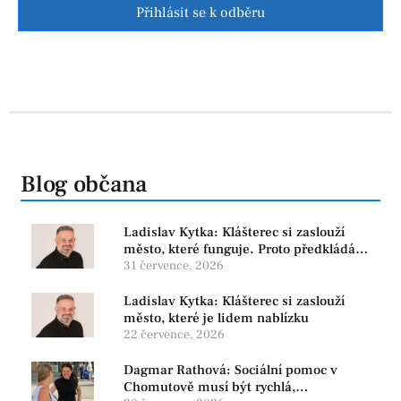
Přihlásit se k odběru
Blog občana
Ladislav Kytka: Klášterec si zaslouží
město, které funguje. Proto předkládáme
program, který řeší skutečné problémy
31 července, 2026
Ladislav Kytka: Klášterec si zaslouží
město, které je lidem nablízku
22 července, 2026
Dagmar Rathová: Sociální pomoc v
Chomutově musí být rychlá,