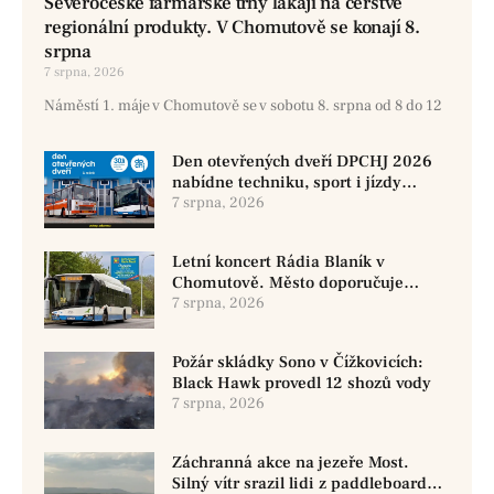
Severočeské farmářské trhy lákají na čerstvé
regionální produkty. V Chomutově se konají 8.
srpna
7 srpna, 2026
Náměstí 1. máje v Chomutově se v sobotu 8. srpna od 8 do 12
Den otevřených dveří DPCHJ 2026
nabídne techniku, sport i jízdy
historickými vozy
7 srpna, 2026
Letní koncert Rádia Blaník v
Chomutově. Město doporučuje
využít MHD
7 srpna, 2026
Požár skládky Sono v Čížkovicích:
Black Hawk provedl 12 shozů vody
7 srpna, 2026
Záchranná akce na jezeře Most.
Silný vítr srazil lidi z paddleboardů,