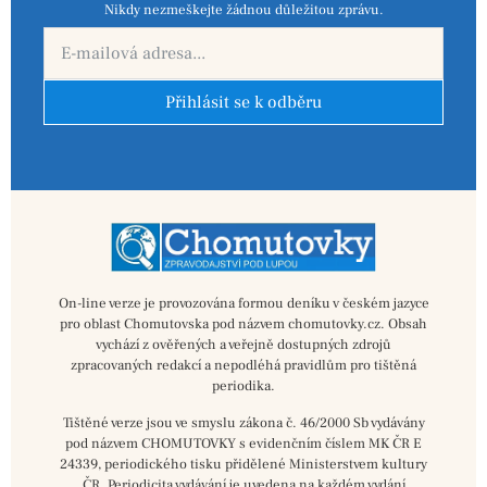
Nikdy nezmeškejte žádnou důležitou zprávu.
Přihlásit se k odběru
On-line verze je provozována formou deníku v českém jazyce
pro oblast Chomutovska pod názvem chomutovky.cz. Obsah
vychází z ověřených a veřejně dostupných zdrojů
zpracovaných redakcí a nepodléhá pravidlům pro tištěná
periodika.
Tištěné verze jsou ve smyslu zákona č. 46/2000 Sb vydávány
pod názvem CHOMUTOVKY s evidenčním číslem MK ČR E
24339, periodického tisku přidělené Ministerstvem kultury
ČR. Periodicita vydávání je uvedena na každém vydání