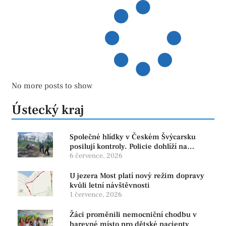
No more posts to show
Ústecký kraj
Společné hlídky v Českém Švýcarsku
posilují kontroly. Policie dohlíží na
bezpečnost i ochranu přírody
6 července, 2026
U jezera Most platí nový režim dopravy
kvůli letní návštěvnosti
1 července, 2026
Žáci proměnili nemocniční chodbu v
barevné místo pro dětské pacienty