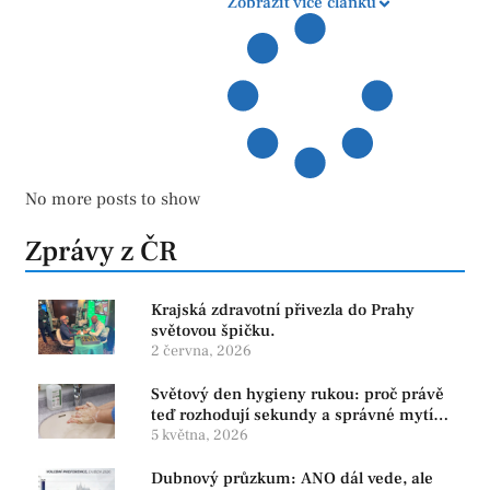
Zobrazit více článků
No more posts to show
Zprávy z ČR
Krajská zdravotní přivezla do Prahy
světovou špičku.
2 června, 2026
Světový den hygieny rukou: proč právě
teď rozhodují sekundy a správné mytí
rukou
5 května, 2026
Dubnový průzkum: ANO dál vede, ale