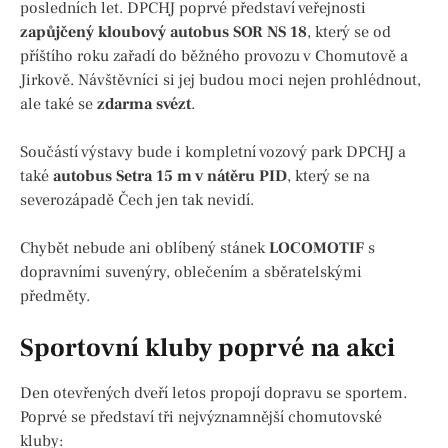
posledních let. DPCHJ poprvé představí veřejnosti
zapůjčený kloubový autobus SOR NS 18
, který se od
příštího roku zařadí do běžného provozu v Chomutově a
Jirkově. Návštěvníci si jej budou moci nejen prohlédnout,
ale také se
zdarma svézt
.
Součástí výstavy bude i kompletní vozový park DPCHJ a
také
autobus Setra 15 m v nátěru PID
, který se na
severozápadě Čech jen tak nevidí.
Chybět nebude ani oblíbený stánek
LOCOMOTIF
s
dopravními suvenýry, oblečením a sběratelskými
předměty.
Sportovní kluby poprvé na akci
Den otevřených dveří letos propojí dopravu se sportem.
Poprvé se představí tři nejvýznamnější chomutovské
kluby: