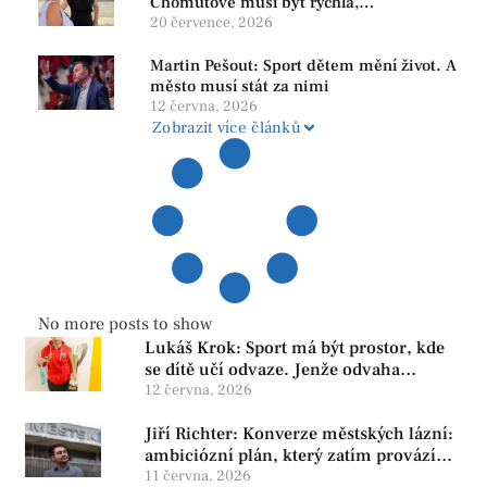
Chomutově musí být rychlá,
srozumitelná a férová. Ne udržovat lidi v
20 července, 2026
závislosti
Martin Pešout: Sport dětem mění život. A
město musí stát za nimi
12 června, 2026
Zobrazit více článků
No more posts to show
Lukáš Krok: Sport má být prostor, kde
se dítě učí odvaze. Jenže odvaha
neroste tam, kde se bojí udělat chybu.
12 června, 2026
Jiří Richter: Konverze městských lázní:
ambiciózní plán, který zatím provází
více otazníků než jistot
11 června, 2026