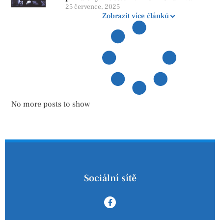
zatopení
25 července, 2025
Zobrazit více článků
No more posts to show
Sociální sítě