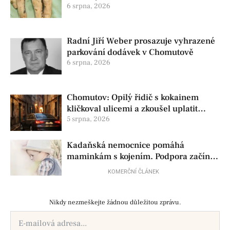
pomoc
6 srpna, 2026
Radní Jiří Weber prosazuje vyhrazené
parkování dodávek v Chomutově
6 srpna, 2026
Chomutov: Opilý řidič s kokainem
kličkoval ulicemi a zkoušel uplatit
policisty
5 srpna, 2026
Kadaňská nemocnice pomáhá
maminkám s kojením. Podpora začíná
už před porodem
KOMERČNÍ ČLÁNEK
Nikdy nezmeškejte žádnou důležitou zprávu.