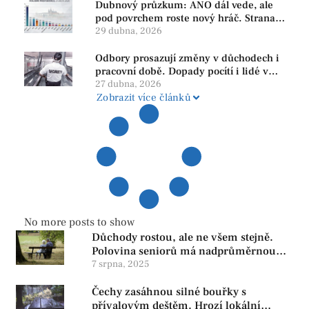
Dubnový průzkum: ANO dál vede, ale
pod povrchem roste nový hráč. Strana
PRO se drží nejvýš mezi menšími
29 dubna, 2026
subjekty
Odbory prosazují změny v důchodech i
pracovní době. Dopady pocítí i lidé v
našem regionu
27 dubna, 2026
Zobrazit více článků
No more posts to show
Důchody rostou, ale ne všem stejně.
Polovina seniorů má nadprůměrnou
penzi, tisíce však žijí pod hranicí
7 srpna, 2025
důstojnosti — SPD chce zrušení vládní
Čechy zasáhnou silné bouřky s
reformy
přívalovým deštěm. Hrozí lokální