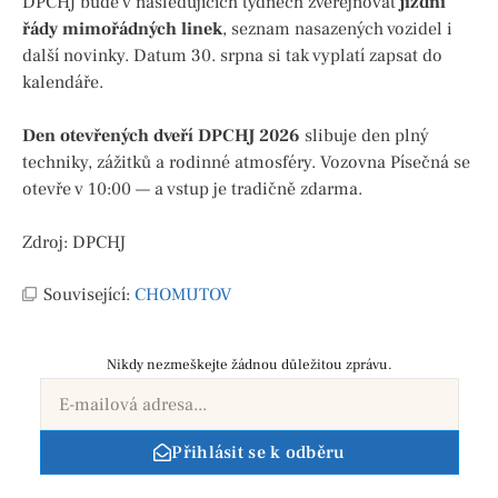
DPCHJ bude v následujících týdnech zveřejňovat
jízdní
řády mimořádných linek
, seznam nasazených vozidel i
další novinky. Datum 30. srpna si tak vyplatí zapsat do
kalendáře.
Den otevřených dveří DPCHJ 2026
slibuje den plný
techniky, zážitků a rodinné atmosféry. Vozovna Písečná se
otevře v 10:00 — a vstup je tradičně zdarma.
Zdroj: DPCHJ
Související:
CHOMUTOV
Nikdy nezmeškejte žádnou důležitou zprávu.
Přihlásit se k odběru