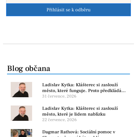
Přihlásit se k odběru
Blog občana
Ladislav Kytka: Klášterec si zaslouží
město, které funguje. Proto předkládáme
program, který řeší skutečné problémy
31 července, 2026
Ladislav Kytka: Klášterec si zaslouží
město, které je lidem nablízku
22 července, 2026
Dagmar Rathová: Sociální pomoc v