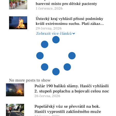
barevné místo pro dětské pacienty
1 července, 2026
Ústecký kraj vyhlásil přísné podmínky
kvůli extrémnímu suchu. Platí zákaz
ohňů i pyrotechniky
29 června, 2026
Zobrazit více článků
No more posts to show
Požár 190 balíků slámy. Hasiči vyhlásili
2. stupeň poplachu a bojovali celou noc
26 června, 2026
Popelářský vůz se převrátil na bok.
Hasiči vyprostili zaklíněného muže