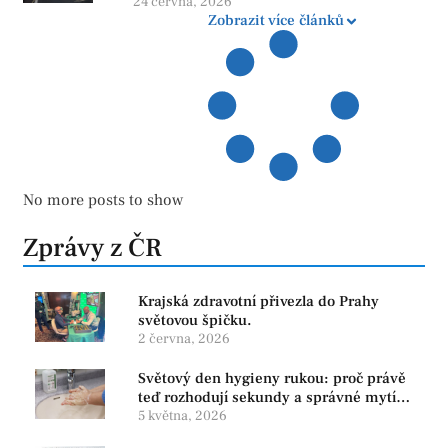
24 června, 2026
Zobrazit více článků
No more posts to show
Zprávy z ČR
Krajská zdravotní přivezla do Prahy
světovou špičku.
2 června, 2026
Světový den hygieny rukou: proč právě
teď rozhodují sekundy a správné mytí
rukou
5 května, 2026