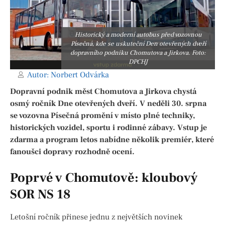
Historický a moderní autobus před vozovnou
Písečná, kde se uskuteční Den otevřených dveří
dopravního podniku Chomutova a Jirkova. Foto:
DPCHJ
Autor:
Norbert Odvárka
Dopravní podnik měst Chomutova a Jirkova chystá
osmý ročník Dne otevřených dveří. V neděli 30. srpna
se vozovna Písečná promění v místo plné techniky,
historických vozidel, sportu i rodinné zábavy. Vstup je
zdarma a program letos nabídne několik premiér, které
fanoušci dopravy rozhodně ocení.
Poprvé v Chomutově: kloubový
SOR NS 18
Letošní ročník přinese jednu z největších novinek