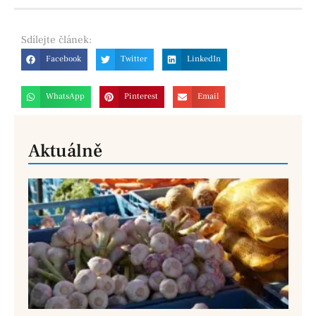
Sdílejte
článek:
Facebook
Twitter
LinkedIn
WhatsApp
Pinterest
Email
Aktuálně