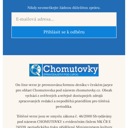
Nikdy nezmeškejte žádnou důležitou zprávu.
Přihlásit se k odběru
On-line verze je provozována formou deníku v českém jazyce
pro oblast Chomutovska pod názvem chomutovky.cz. Obsah
vychází z ověřených a veřejně dostupných zdrojů
zpracovaných redakcí a nepodléhá pravidlům pro tištěná
periodika.
Tištěné verze jsou ve smyslu zákona č. 46/2000 Sb vydávány
pod názvem CHOMUTOVKY s evidenčním číslem MK ČR E
24339, periodického tisku přidělené Ministerstvem kultury