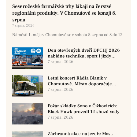
Severočeské farmářské trhy lákají na čerstvé
regionální produkty. V Chomutově se konají 8.
srpna
7 srpna, 2026
Náměstí 1. máje v Chomutově se v sobotu 8. srpna od 8 do 12
Den otevřených dveří DPCHJ 2026
nabídne techniku, sport i jízdy
historickými vozy
7 srpna, 2026
Letní koncert Rádia Blaník v
Chomutově. Město doporučuje
využít MHD
7 srpna, 2026
Požár skládky Sono v Čížkovicích:
Black Hawk provedl 12 shozů vody
7 srpna, 2026
Záchranná akce na jezeře Most.