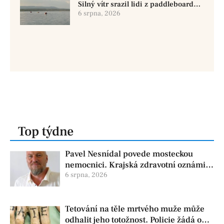
Silný vítr srazil lidi z paddleboardů,
dvě osoby se pohřešují
6 srpna, 2026
Top týdne
Pavel Nesnídal povede mosteckou
nemocnici. Krajská zdravotní oznámila
změnu ve vedení
6 srpna, 2026
Tetování na těle mrtvého muže může
odhalit jeho totožnost. Policie žádá o