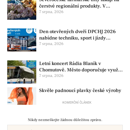
čerstvé regionální produkty. V
Chomutově se konají 8. srpna
7 srpna, 2026
Den otevřených dveří DPCHJ 2026
nabídne techniku, sport i jízdy
historickými vozy
7 srpna, 2026
Letní koncert Rádia Blaník v
Chomutově. Město doporučuje využít
MHD
7 srpna, 2026
Skvěle padnoucí plavky české výroby
KOMERČNÍ ČLÁNEK
Nikdy nezmeškejte žádnou důležitou zprávu.