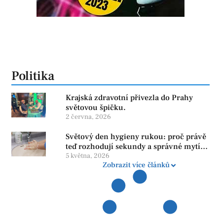
Politika
Krajská zdravotní přivezla do Prahy
světovou špičku.
2 června, 2026
Světový den hygieny rukou: proč právě
teď rozhodují sekundy a správné mytí
rukou
5 května, 2026
Zobrazit více článků