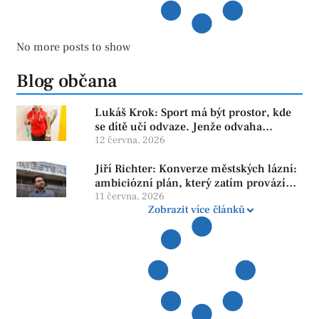
No more posts to show
Blog občana
Lukáš Krok: Sport má být prostor, kde
se dítě učí odvaze. Jenže odvaha
neroste tam, kde se bojí udělat chybu.
12 června, 2026
Jiří Richter: Konverze městských lázní:
ambiciózní plán, který zatím provází
více otazníků než jistot
11 června, 2026
Zobrazit více článků