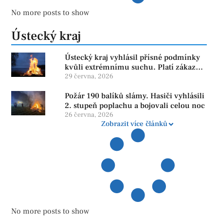
No more posts to show
Ústecký kraj
Ústecký kraj vyhlásil přísné podmínky
kvůli extrémnímu suchu. Platí zákaz
ohňů i pyrotechniky
29 června, 2026
Požár 190 balíků slámy. Hasiči vyhlásili
2. stupeň poplachu a bojovali celou noc
26 června, 2026
Zobrazit více článků
No more posts to show