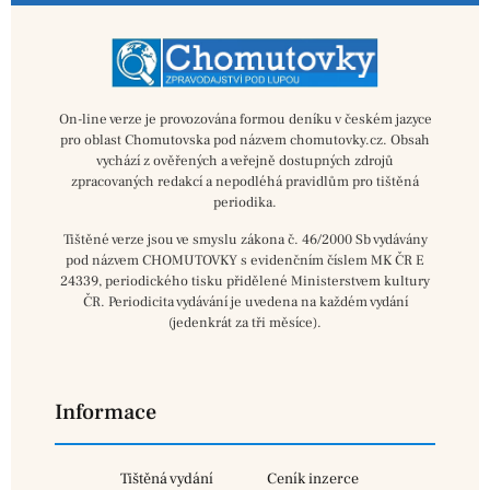
On-line verze je provozována formou deníku v českém jazyce
pro oblast Chomutovska pod názvem chomutovky.cz. Obsah
vychází z ověřených a veřejně dostupných zdrojů
zpracovaných redakcí a nepodléhá pravidlům pro tištěná
periodika.
Tištěné verze jsou ve smyslu zákona č. 46/2000 Sb vydávány
pod názvem CHOMUTOVKY s evidenčním číslem MK ČR E
24339, periodického tisku přidělené Ministerstvem kultury
ČR. Periodicita vydávání je uvedena na každém vydání
(jedenkrát za tři měsíce).
Informace
Tištěná vydání
Ceník inzerce