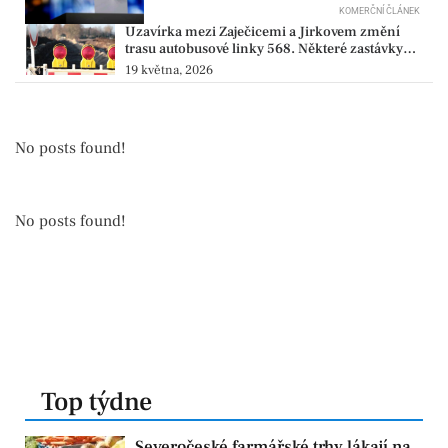
KOMERČNÍ ČLÁNEK
Uzavírka mezi Zaječicemi a Jirkovem změní
trasu autobusové linky 568. Některé zastávky
budou dočasně mimo provoz
19 května, 2026
No posts found!
No posts found!
Top týdne
Severočeské farmářské trhy lákají na