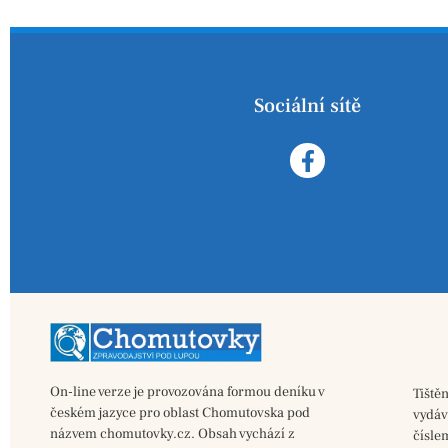
Sociální sítě
On-line verze je provozována formou deníku v
Tiště
českém jazyce pro oblast Chomutovska pod
vydá
názvem chomutovky.cz. Obsah vychází z
čísle