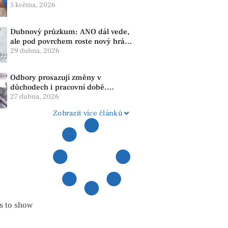
správné mytí rukou
5 května, 2026
Dubnový průzkum: ANO dál vede,
ale pod povrchem roste nový hráč.
Strana PRO se drží nejvýš mezi
29 dubna, 2026
menšími subjekty
Odbory prosazují změny v
důchodech i pracovní době.
Dopady pocítí i lidé v našem
27 dubna, 2026
regionu
Zobrazit více článků
s to show