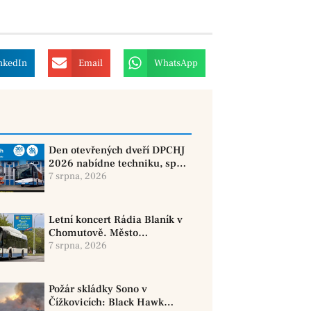
nkedIn
Email
WhatsApp
Den otevřených dveří DPCHJ
2026 nabídne techniku, sport
i jízdy historickými vozy
7 srpna, 2026
Letní koncert Rádia Blaník v
Chomutově. Město
doporučuje využít MHD
7 srpna, 2026
Požár skládky Sono v
Čížkovicích: Black Hawk