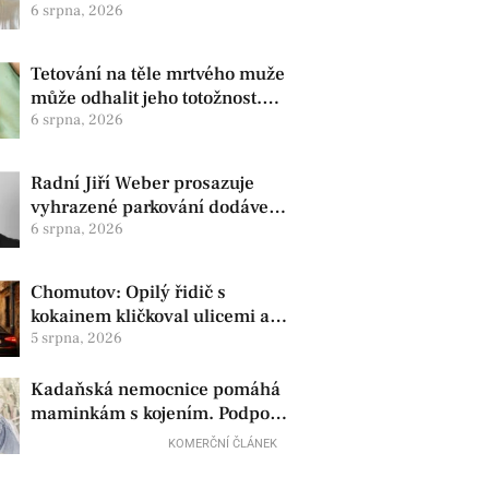
zdravotní oznámila změnu ve
6 srpna, 2026
vedení
Tetování na těle mrtvého muže
může odhalit jeho totožnost.
Policie žádá o pomoc
6 srpna, 2026
Radní Jiří Weber prosazuje
vyhrazené parkování dodávek
v Chomutově
6 srpna, 2026
Chomutov: Opilý řidič s
kokainem kličkoval ulicemi a
zkoušel uplatit policisty
5 srpna, 2026
Kadaňská nemocnice pomáhá
maminkám s kojením. Podpora
začíná už před porodem
KOMERČNÍ ČLÁNEK