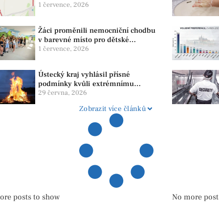
1 července, 2026
Žáci proměnili nemocniční chodbu
v barevné místo pro dětské
pacienty
1 července, 2026
Ústecký kraj vyhlásil přísné
podmínky kvůli extrémnímu
suchu. Platí zákaz ohňů i
29 června, 2026
pyrotechniky
Zobrazit více článků
ore posts to show
No more post