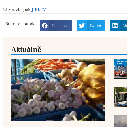
Související:
JIRKOV
Sdílejte
článek:
Facebook
Twitter
Li
Aktuálně