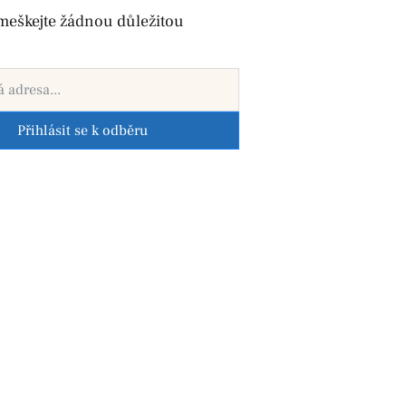
meškejte žádnou důležitou
Přihlásit se k odběru