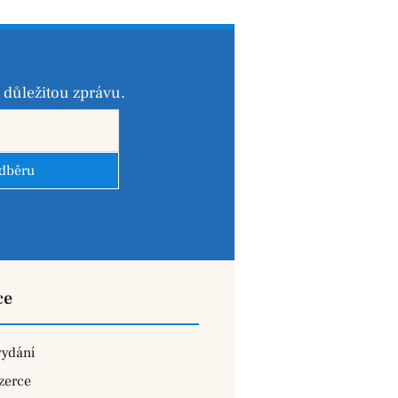
důležitou zprávu.
odběru
ce
vydání
zerce