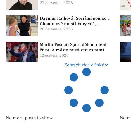
nablízku
22 července, 2026
Dagmar Rathová: Sociální pomoc v
Chomutově musí být rychlá,
srozumitelná a férová. Ne udržovat
20 července, 2026
lidi v závislosti
Martin Pešout: Sport dětem mění
život. A město musí stát za nimi
12 června, 2026
Zobrazit více článků
No more posts to show
No m