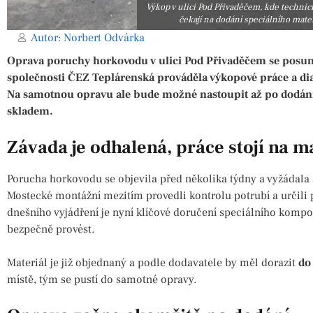
Výkop v ulici Pod Přivaděčem, kde techni
čekají na dodání speciálního mater
Autor:
Norbert Odvárka
Oprava poruchy horkovodu v ulici Pod Přivaděčem se posun
společnosti ČEZ Teplárenská prováděla výkopové práce a dia
Na samotnou opravu ale bude možné nastoupit až po dodání 
skladem.
Závada je odhalená, práce stojí na m
Porucha horkovodu se objevila před několika týdny a vyžádala 
Mostecké montážní mezitím provedli kontrolu potrubí a určili p
dnešního vyjádření je nyní klíčové doručení speciálního komp
bezpečně provést.
Materiál je již objednaný a podle dodavatele by měl dorazit
do
místě, tým se pustí do samotné opravy.