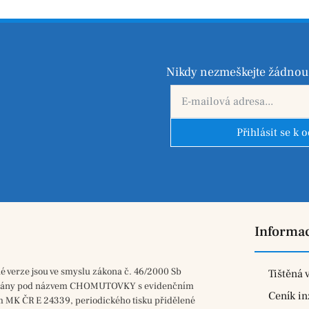
Nikdy nezmeškejte žádnou 
Přihlásit se k 
Informa
né verze jsou ve smyslu zákona č. 46/2000 Sb
Tištěná 
vány pod názvem CHOMUTOVKY s evidenčním
Ceník in
m MK ČR E 24339, periodického tisku přidělené