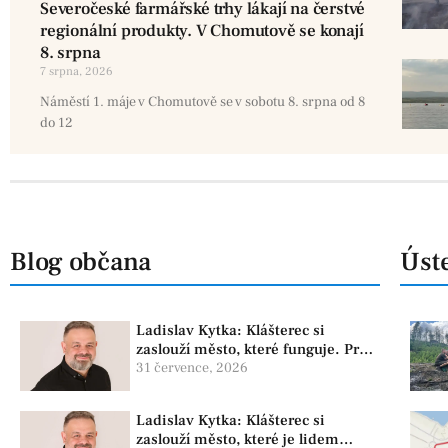
Severočeské farmářské trhy lákají na čerstvé
regionální produkty. V Chomutově se konají
8. srpna
7 srpna, 2026
Náměstí 1. máje v Chomutově se v sobotu 8. srpna od 8
do 12
Blog občana
Úste
Ladislav Kytka: Klášterec si
zaslouží město, které funguje. Proto
předkládáme program, který řeší
31 července, 2026
skutečné problémy
Ladislav Kytka: Klášterec si
zaslouží město, které je lidem