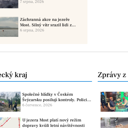
provedl 12 shozů vody
7 srpna, 2026
Záchranná akce na jezeře
Most. Silný vítr srazil lidi z
paddleboardů, dvě osoby se
6 srpna, 2026
pohřešují
cký kraj
Zprávy z
Společné hlídky v Českém
Švýcarsku posilují kontroly. Policie
dohlíží na bezpečnost i ochranu
6 července, 2026
přírody
U jezera Most platí nový režim
dopravy kvůli letní návštěvnosti