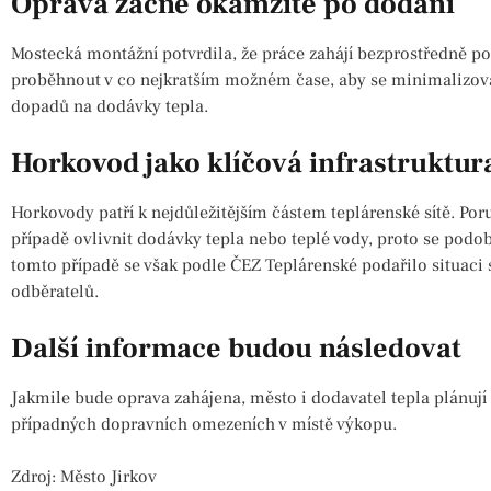
Oprava začne okamžitě po dodání
Mostecká montážní potvrdila, že práce zahájí bezprostředně po
proběhnout v co nejkratším možném čase, aby se minimalizova
dopadů na dodávky tepla.
Horkovod jako klíčová infrastruktur
Horkovody patří k nejdůležitějším částem teplárenské sítě. Po
případě ovlivnit dodávky tepla nebo teplé vody, proto se podob
tomto případě se však podle ČEZ Teplárenské podařilo situaci 
odběratelů.
Další informace budou následovat
Jakmile bude oprava zahájena, město i dodavatel tepla plánují 
případných dopravních omezeních v místě výkopu.
Zdroj: Město Jirkov