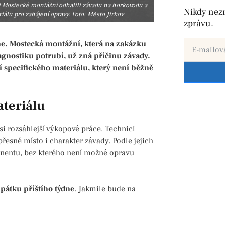
ci Mostecké montážní odhalili závadu na horkovodu a
Nikdy nez
iálu pro zahájení opravy. Foto: Město Jirkov
zprávu.
e. Mostecká montážní, která na zakázku
gnostiku potrubí, už zná příčinu závady.
specifického materiálu, který není běžně
ateriálu
si rozsáhlejší výkopové práce. Technici
řesné místo i charakter závady. Podle jejich
onentu, bez kterého není možné opravu
 pátku příštího týdne
. Jakmile bude na