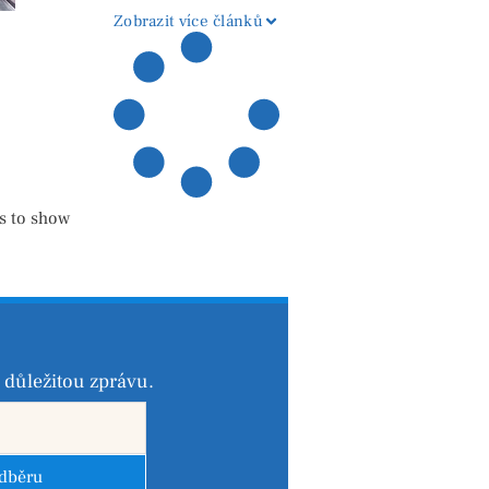
regionu
Zobrazit více článků
s to show
důležitou zprávu.
odběru