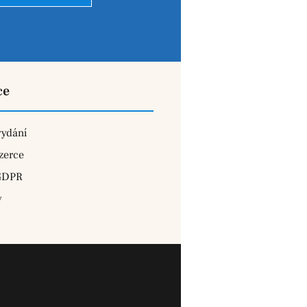
ce
vydání
zerce
GDPR
y