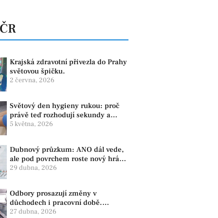
 ČR
Krajská zdravotní přivezla do Prahy
světovou špičku.
2 června, 2026
Světový den hygieny rukou: proč
právě teď rozhodují sekundy a
správné mytí rukou
5 května, 2026
Dubnový průzkum: ANO dál vede,
ale pod povrchem roste nový hráč.
Strana PRO se drží nejvýš mezi
29 dubna, 2026
menšími subjekty
Odbory prosazují změny v
důchodech i pracovní době.
Dopady pocítí i lidé v našem
27 dubna, 2026