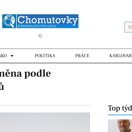
SKO
POLITIKA
PRÁCE
KARLOVAR
měna podle
ů
Top tý