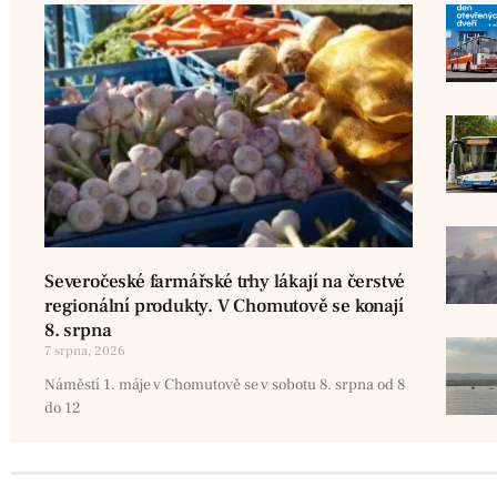
Severočeské farmářské trhy lákají na čerstvé
regionální produkty. V Chomutově se konají
8. srpna
7 srpna, 2026
Náměstí 1. máje v Chomutově se v sobotu 8. srpna od 8
do 12