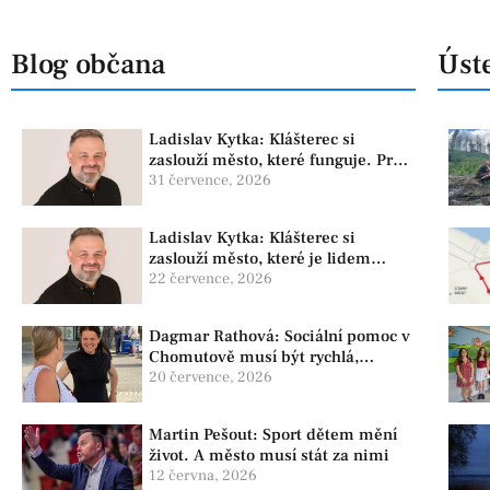
Blog občana
Úste
Ladislav Kytka: Klášterec si
zaslouží město, které funguje. Proto
předkládáme program, který řeší
31 července, 2026
skutečné problémy
Ladislav Kytka: Klášterec si
zaslouží město, které je lidem
nablízku
22 července, 2026
Dagmar Rathová: Sociální pomoc v
Chomutově musí být rychlá,
srozumitelná a férová. Ne udržovat
20 července, 2026
lidi v závislosti
Martin Pešout: Sport dětem mění
život. A město musí stát za nimi
12 června, 2026