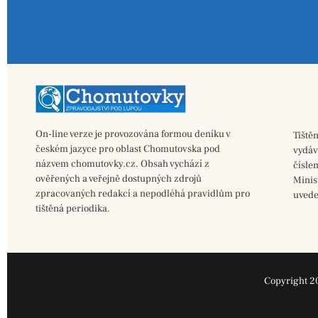
On-line verze je provozována formou deníku v
Tiště
českém jazyce pro oblast Chomutovska pod
vydá
názvem chomutovky.cz. Obsah vychází z
čísle
ověřených a veřejně dostupných zdrojů
Minis
zpracovaných redakcí a nepodléhá pravidlům pro
uvede
tištěná periodika.
Copyright 2
×