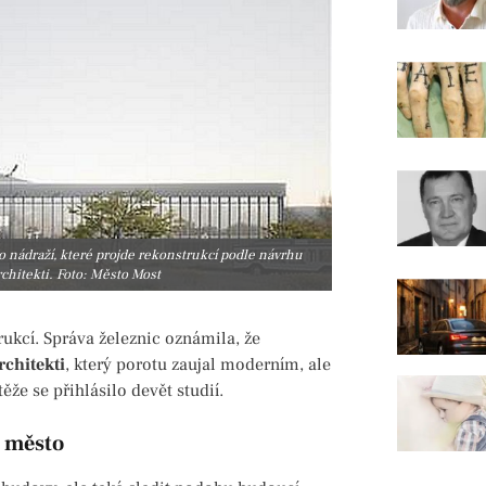
 nádraží, které projde rekonstrukcí podle návrhu
chitekti. Foto: Město Most
rukcí. Správa železnic oznámila, že
chitekti
, který porotu zaujal moderním, ale
ěže se přihlásilo devět studií.
a město