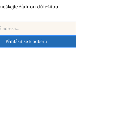
meškejte žádnou důležitou
Přihlásit se k odběru