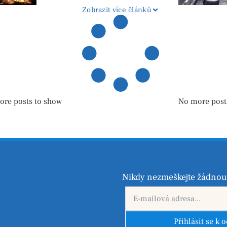
pyrotechniky
Zobrazit více článků
ore posts to show
No more post
Nikdy nezmeškejte žádnou 
Přihlásit se k 