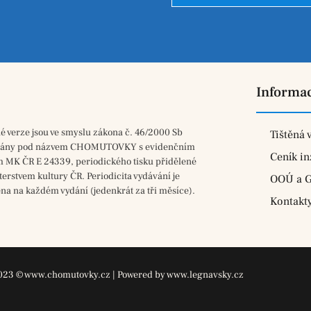
Informa
né verze jsou ve smyslu zákona č. 46/2000 Sb
Tištěná 
vány pod názvem CHOMUTOVKY s evidenčním
Ceník in
m MK ČR E 24339, periodického tisku přidělené
terstvem kultury ČR. Periodicita vydávání je
OOÚ a 
na na každém vydání (jedenkrát za tři měsíce).
Kontakt
023 © www.chomutovky.cz | Powered by www.legnavsky.cz