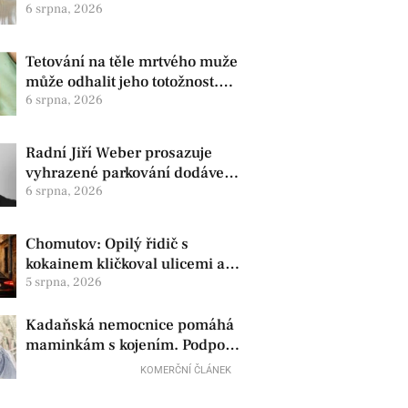
zdravotní oznámila změnu ve
6 srpna, 2026
vedení
Tetování na těle mrtvého muže
může odhalit jeho totožnost.
Policie žádá o pomoc
6 srpna, 2026
Radní Jiří Weber prosazuje
vyhrazené parkování dodávek
v Chomutově
6 srpna, 2026
Chomutov: Opilý řidič s
kokainem kličkoval ulicemi a
zkoušel uplatit policisty
5 srpna, 2026
Kadaňská nemocnice pomáhá
maminkám s kojením. Podpora
začíná už před porodem
KOMERČNÍ ČLÁNEK