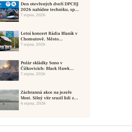
Den otevřených dveří DPCHJ
2026 nabídne techniku, sport
i jízdy historickými vozy
7 srpna, 2026
Letní koncert Rádia Blaník v
Chomutově. Město
doporučuje využít MHD
7 srpna, 2026
Požár skládky Sono v
Čížkovicích: Black Hawk
provedl 12 shozů vody
7 srpna, 2026
Záchranná akce na jezeře
Most. Silný vítr srazil lidi z
paddleboardů, dvě osoby se
6 srpna, 2026
pohřešují