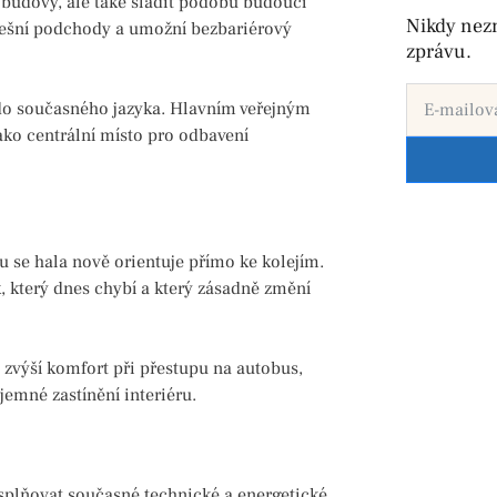
í budovy, ale také sladit podobu budoucí
Nikdy nez
dnešní podchody a umožní bezbariérový
zprávu.
i do současného jazyka. Hlavním veřejným
ako centrální místo pro odbavení
u se hala nově orientuje přímo ke kolejím.
k, který dnes chybí a který zásadně změní
o zvýší komfort při přestupu na autobus,
jemné zastínění interiéru.
 splňovat současné technické a energetické