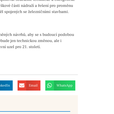
výškové části nádraží a řešení pro proměnu
ěl spojených se železničními stavbami.
ceněných návrhů, aby se s budoucí podobou
ebude jen technickou změnou, ale i
ní uzel pro 21. století.
nkedIn
Email
WhatsApp