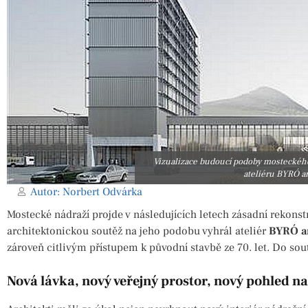
Vizualizace budoucí podoby mosteckého
ateliéru BYRÓ ar
Autor:
Norbert Odvárka
Mostecké nádraží projde v následujících letech zásadní rekonst
architektonickou soutěž na jeho podobu vyhrál ateliér
BYRÓ ar
zároveň citlivým přístupem k původní stavbě ze 70. let. Do sout
Nová lávka, nový veřejný prostor, nový pohled n