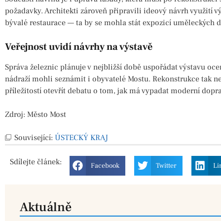
požadavky. Architekti zároveň připravili ideový návrh využití 
bývalé restaurace — ta by se mohla stát expozicí uměleckých d
Veřejnost uvidí návrhy na výstavě
Správa železnic plánuje v nejbližší době uspořádat výstavu o
nádraží mohli seznámit i obyvatelé Mostu. Rekonstrukce tak n
příležitostí otevřít debatu o tom, jak má vypadat moderní doprav
Zdroj: Město Most
Související:
ÚSTECKÝ KRAJ
Sdílejte
článek:
Facebook
Twitter
Li
Aktuálně