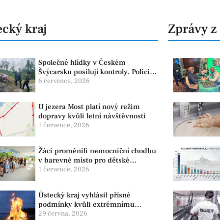
cký kraj
Zprávy z
Společné hlídky v Českém
Švýcarsku posilují kontroly. Policie
dohlíží na bezpečnost i ochranu
6 července, 2026
přírody
U jezera Most platí nový režim
dopravy kvůli letní návštěvnosti
1 července, 2026
Žáci proměnili nemocniční chodbu
v barevné místo pro dětské
pacienty
1 července, 2026
Ústecký kraj vyhlásil přísné
podmínky kvůli extrémnímu
suchu. Platí zákaz ohňů i
29 června, 2026