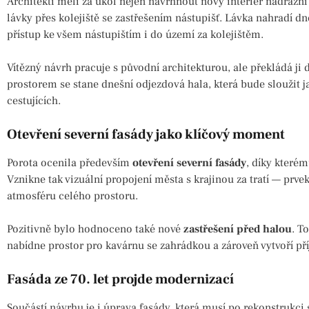
Architekti měli za úkol nejen navrhnout nový interiér nádražn
lávky přes kolejiště se zastřešením nástupišť. Lávka nahradí 
přístup ke všem nástupištím i do území za kolejištěm.
Vítězný návrh pracuje s původní architekturou, ale překládá j
prostorem se stane dnešní odjezdová hala, která bude sloužit j
cestujících.
Otevření severní fasády jako klíčový moment
Porota ocenila především
otevření severní fasády
, díky kterém
Vznikne tak vizuální propojení města s krajinou za tratí — prve
atmosféru celého prostoru.
Pozitivně bylo hodnoceno také nové
zastřešení před halou
. T
nabídne prostor pro kavárnu se zahrádkou a zároveň vytvoří pří
Fasáda ze 70. let projde modernizací
Součástí návrhu je i úprava fasády, která musí po rekonstrukci