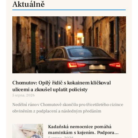
Aktuálně
Chomutov: Opilý řidič s kokainem kličkoval
ulicemi a zkoušel uplatit policisty
5 srpna, 2026
Nedělní ráno v Chomutově skončilo pro třicetiletého cizince
obviněním z podplacení a následným předáním
Kadaňská nemocnice pomáhá
maminkám s kojením. Podpora