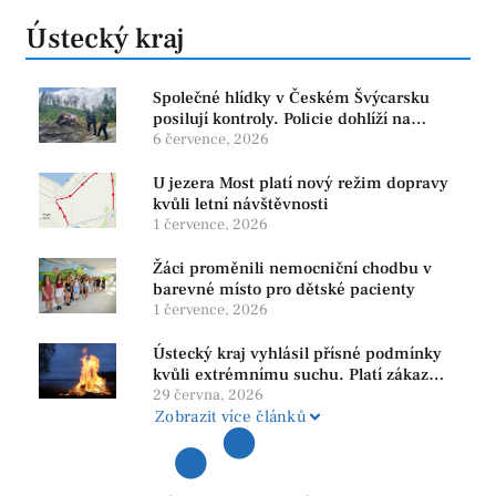
Ústecký kraj
Společné hlídky v Českém Švýcarsku
posilují kontroly. Policie dohlíží na
bezpečnost i ochranu přírody
6 července, 2026
U jezera Most platí nový režim dopravy
kvůli letní návštěvnosti
1 července, 2026
Žáci proměnili nemocniční chodbu v
barevné místo pro dětské pacienty
1 července, 2026
Ústecký kraj vyhlásil přísné podmínky
kvůli extrémnímu suchu. Platí zákaz
ohňů i pyrotechniky
29 června, 2026
Zobrazit více článků