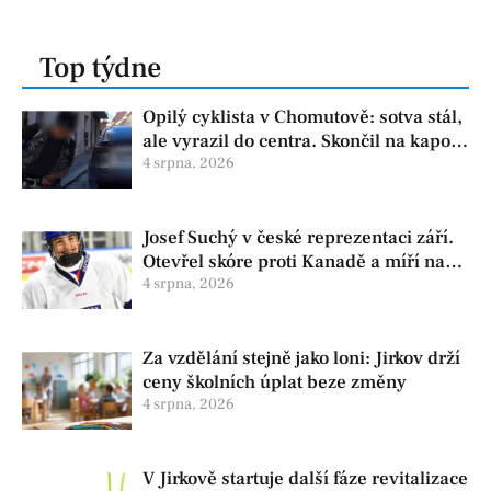
Top týdne
Opilý cyklista v Chomutově: sotva stál,
ale vyrazil do centra. Skončil na kapotě
auta
4 srpna, 2026
Josef Suchý v české reprezentaci září.
Otevřel skóre proti Kanadě a míří na
Hlinka Gretzky Cup
4 srpna, 2026
Za vzdělání stejně jako loni: Jirkov drží
ceny školních úplat beze změny
4 srpna, 2026
V Jirkově startuje další fáze revitalizace