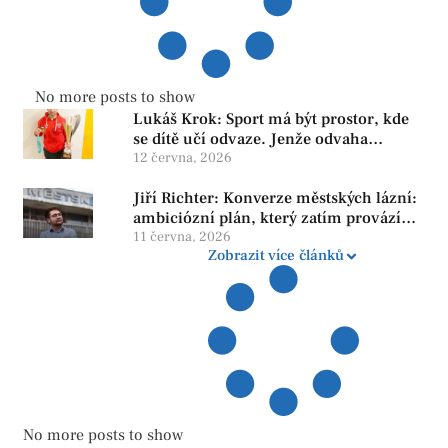
No more posts to show
Lukáš Krok: Sport má být prostor, kde
se dítě učí odvaze. Jenže odvaha
neroste tam, kde se bojí udělat chybu.
12 června, 2026
Jiří Richter: Konverze městských lázní:
ambiciózní plán, který zatím provází
více otazníků než jistot
11 června, 2026
Zobrazit více článků
No more posts to show