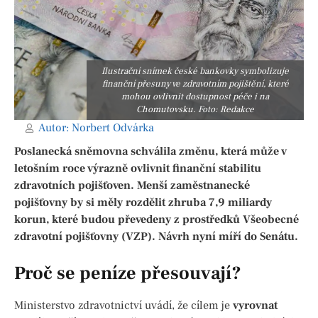
Ilustrační snímek české bankovky symbolizuje
finanční přesuny ve zdravotním pojištění, které
mohou ovlivnit dostupnost péče i na
Chomutovsku. Foto: Redakce
Autor:
Norbert Odvárka
Poslanecká sněmovna schválila změnu, která může v
letošním roce výrazně ovlivnit finanční stabilitu
zdravotních pojišťoven. Menší zaměstnanecké
pojišťovny by si měly rozdělit zhruba 7,9 miliardy
korun, které budou převedeny z prostředků Všeobecné
zdravotní pojišťovny (VZP). Návrh nyní míří do Senátu.
Proč se peníze přesouvají?
Ministerstvo zdravotnictví uvádí, že cílem je
vyrovnat