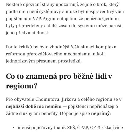
Některé opoziční strany upozorňují, že jde o krok, který
podle nich není systémový a může být nespravedlivý vůči
pojištěncům VZP. Argumentují tím, že peníze už jednou
byly přerozděleny a další zásah do systému může narušit
jeho předvídatelnost.
Podle kritiků by bylo vhodnější řešit situaci komplexní
reformou přerozdělovacího mechanismu, nikoli
jednorázovým přesunem prostředků.
Co to znamená pro běžné lidi v
regionu?
Pro obyvatele Chomutova, Jirkova a celého regionu se
v
nejbližší době nic nemění
— pojištěnci nepřicházejí o
žádné služby ani benefity. Dopad je spíše
nepřímý
:
menší pojišťovny (např. ZPŠ, ČPZP, OZP) získají více