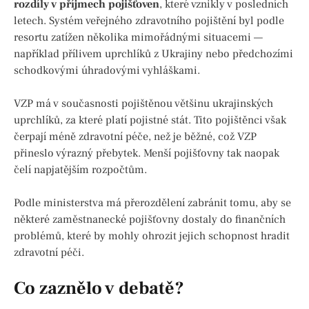
rozdíly v příjmech pojišťoven
, které vznikly v posledních
letech. Systém veřejného zdravotního pojištění byl podle
resortu zatížen několika mimořádnými situacemi —
například přílivem uprchlíků z Ukrajiny nebo předchozími
schodkovými úhradovými vyhláškami.
VZP má v současnosti pojištěnou většinu ukrajinských
uprchlíků, za které platí pojistné stát. Tito pojištěnci však
čerpají méně zdravotní péče, než je běžné, což VZP
přineslo výrazný přebytek. Menší pojišťovny tak naopak
čelí napjatějším rozpočtům.
Podle ministerstva má přerozdělení zabránit tomu, aby se
některé zaměstnanecké pojišťovny dostaly do finančních
problémů, které by mohly ohrozit jejich schopnost hradit
zdravotní péči.
Co zaznělo v debatě?