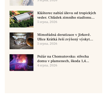
začíná už před porodem
5 srpna, 2026
Klášterec nabízí úlevu od tropických
veder. Chládek zimního stadionu
pomůže seniorům i nemocným
5 srpna, 2026
Mimořádná deratizace v Jirkově.
Ulice Krátká řeší zvýšený výskyt
hlodavců
5 srpna, 2026
Požár na Chomutovsku: střecha
domu v plamenech, škoda 1,4
milionu
4 srpna, 2026