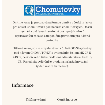
On-line verze je provozována formou deníku v českém jazyce
pro oblast Chomutovska pod názvem chomutovky.cz. Obsah
vychází z ověřených a veřejně dostupných zdrojů
zpracovaných redakcí a nepodléhá pravidlům pro tištěná
periodika.
Tištěné verze jsou ve smyslu zákona č. 46/2000 Sb vydávány
pod názvem CHOMUTOVKY s evidenčním číslem MK ČR E
24339, periodického tisku přidělené Ministerstvem kultury
ČR. Periodicita vydávání je uvedena na každém vydání
(jedenkrát za tři měsíce).
Informace
Tištěná vydání
Ceník inzerce