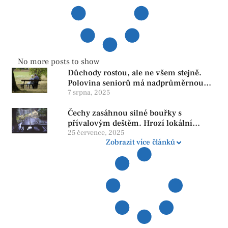
No more posts to show
Důchody rostou, ale ne všem stejně.
Polovina seniorů má nadprůměrnou
penzi, tisíce však žijí pod hranicí
7 srpna, 2025
důstojnosti — SPD chce zrušení vládní
Čechy zasáhnou silné bouřky s
reformy
přívalovým deštěm. Hrozí lokální
zatopení
25 července, 2025
Zobrazit více článků