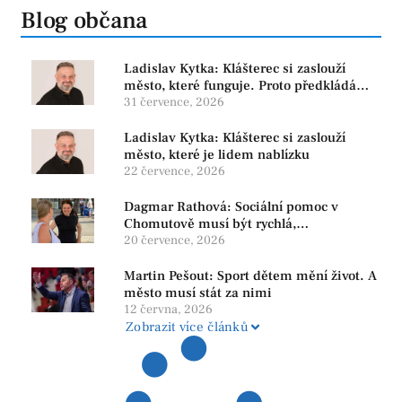
Blog občana
Ladislav Kytka: Klášterec si zaslouží
město, které funguje. Proto předkládáme
program, který řeší skutečné problémy
31 července, 2026
Ladislav Kytka: Klášterec si zaslouží
město, které je lidem nablízku
22 července, 2026
Dagmar Rathová: Sociální pomoc v
Chomutově musí být rychlá,
srozumitelná a férová. Ne udržovat lidi v
20 července, 2026
závislosti
Martin Pešout: Sport dětem mění život. A
město musí stát za nimi
12 června, 2026
Zobrazit více článků