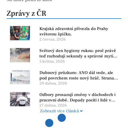
Zprávy z ČR
Krajská zdravotní přivezla do Prahy
světovou špičku.
2 června, 2026
Světový den hygieny rukou: proč právě
teď rozhodují sekundy a správné mytí
rukou
5 května, 2026
Dubnový průzkum: ANO dál vede, ale
pod povrchem roste nový hráč. Strana
PRO se drží nejvýš mezi menšími
29 dubna, 2026
subjekty
Odbory prosazují změny v důchodech i
pracovní době. Dopady pocítí i lidé v
našem regionu
27 dubna, 2026
Zobrazit více článků