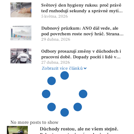
Světový den hygieny rukou: proč právě
teď rozhodují sekundy a správné mytí
rukou
5 května, 2026
Dubnový průzkum: ANO dál vede, ale
pod povrchem roste nový hráč. Strana
PRO se drží nejvýš mezi menšími
29 dubna, 2026
subjekty
Odbory prosazují změny v důchodech i
pracovní době. Dopady pocítí i lidé v
našem regionu
27 dubna, 2026
Zobrazit více článků
No more posts to show
Důchody rostou, ale ne všem stejně.