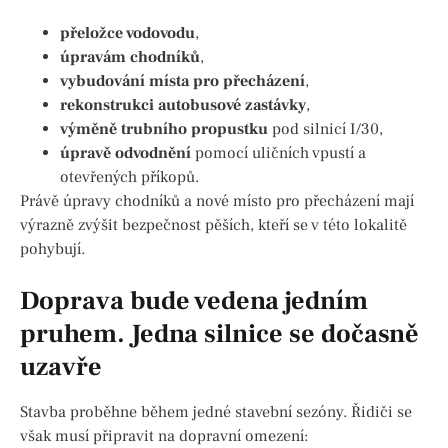
přeložce vodovodu
,
úpravám chodníků
,
vybudování místa pro přecházení
,
rekonstrukci autobusové zastávky
,
výměně trubního propustku
pod silnicí I/30,
úpravě odvodnění
pomocí uličních vpustí a
otevřených příkopů.
Právě úpravy chodníků a nové místo pro přecházení mají
výrazně zvýšit bezpečnost pěších, kteří se v této lokalitě
pohybují.
Doprava bude vedena jedním
pruhem. Jedna silnice se dočasně
uzavře
Stavba proběhne během jedné stavební sezóny. Řidiči se
však musí připravit na dopravní omezení: