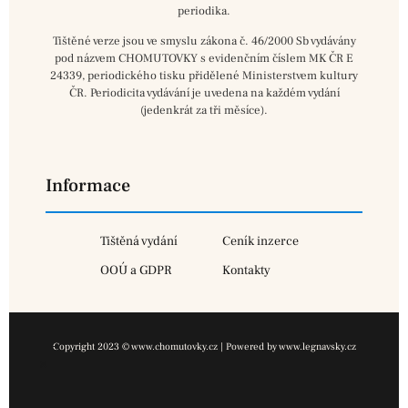
periodika.
Tištěné verze jsou ve smyslu zákona č. 46/2000 Sb vydávány
pod názvem CHOMUTOVKY s evidenčním číslem MK ČR E
24339, periodického tisku přidělené Ministerstvem kultury
ČR. Periodicita vydávání je uvedena na každém vydání
(jedenkrát za tři měsíce).
Informace
Tištěná vydání
Ceník inzerce
OOÚ a GDPR
Kontakty
Copyright 2023 © www.chomutovky.cz | Powered by www.legnavsky.cz
×