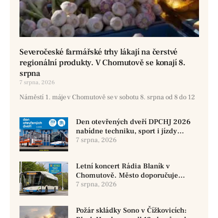
Severočeské farmářské trhy lákají na čerstvé
regionální produkty. V Chomutově se konají 8.
srpna
7 srpna, 2026
Náměstí 1. máje v Chomutově se v sobotu 8. srpna od 8 do 12
Den otevřených dveří DPCHJ 2026
nabídne techniku, sport i jízdy
historickými vozy
7 srpna, 2026
Letní koncert Rádia Blaník v
Chomutově. Město doporučuje
využít MHD
7 srpna, 2026
Požár skládky Sono v Čížkovicích: