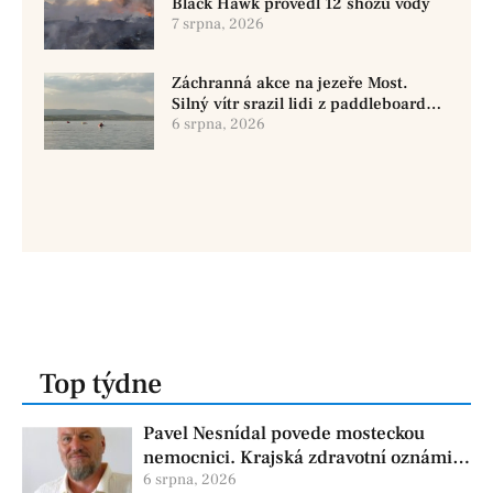
Black Hawk provedl 12 shozů vody
7 srpna, 2026
Záchranná akce na jezeře Most.
Silný vítr srazil lidi z paddleboardů,
dvě osoby se pohřešují
6 srpna, 2026
Top týdne
Pavel Nesnídal povede mosteckou
nemocnici. Krajská zdravotní oznámila
změnu ve vedení
6 srpna, 2026