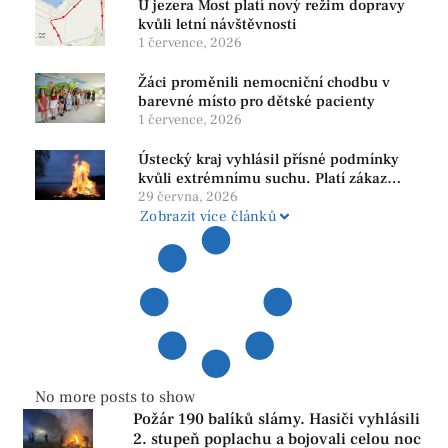
U jezera Most platí nový režim dopravy
kvůli letní návštěvnosti
1 července, 2026
Žáci proměnili nemocniční chodbu v
barevné místo pro dětské pacienty
1 července, 2026
Ústecký kraj vyhlásil přísné podmínky
kvůli extrémnímu suchu. Platí zákaz
ohňů i pyrotechniky
29 června, 2026
Zobrazit více článků
No more posts to show
Požár 190 balíků slámy. Hasiči vyhlásili
2. stupeň poplachu a bojovali celou noc