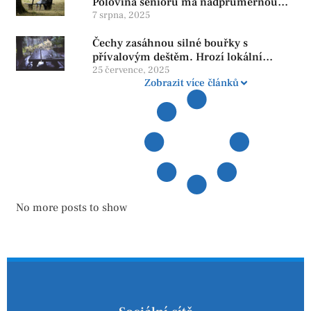
Polovina seniorů má nadprůměrnou
penzi, tisíce však žijí pod hranicí
7 srpna, 2025
důstojnosti — SPD chce zrušení vládní
Čechy zasáhnou silné bouřky s
reformy
přívalovým deštěm. Hrozí lokální
zatopení
25 července, 2025
Zobrazit více článků
No more posts to show