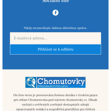
Sociální sítě
Nikdy nezmeškejte žádnou důležitou zprávu.
Přihlásit se k odběru
On-line verze je provozována formou deníku v českém jazyce
pro oblast Chomutovska pod názvem chomutovky.cz. Obsah
vychází z ověřených a veřejně dostupných zdrojů
zpracovaných redakcí a nepodléhá pravidlům pro tištěná