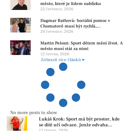
město, které je lidem nablízku
22 července, 2026
Dagmar Rathová: Sociální pomoc v
Chomutově musí být rychlá,
srozumitelná a férová. Ne udržovat lidi v
20 července, 2026
závislosti
Martin Pešout: Sport dětem mění život. A
město musí stát za nimi
12 června, 2026
Zobrazit více článků
No more posts to show
Lukáš Krok: Sport má být prostor, kde
se dítě učí odvaze. Jenže odvaha
neroste tam, kde se bojí udělat chybu.
12 června, 2026