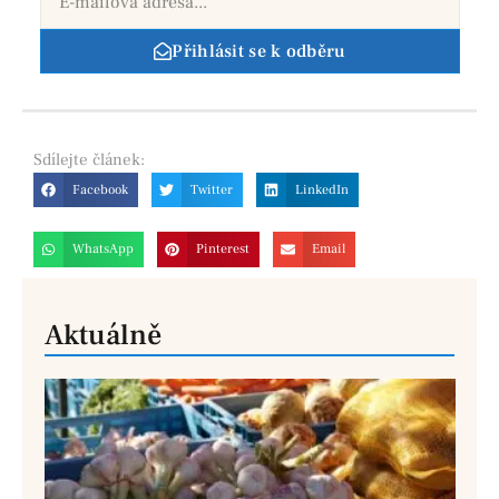
Přihlásit se k odběru
Sdílejte
článek:
Facebook
Twitter
LinkedIn
WhatsApp
Pinterest
Email
Aktuálně