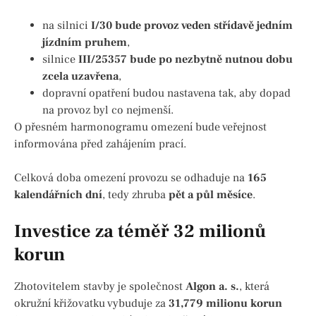
na silnici
I/30 bude provoz veden střídavě jedním
jízdním pruhem
,
silnice
III/25357 bude po nezbytně nutnou dobu
zcela uzavřena
,
dopravní opatření budou nastavena tak, aby dopad
na provoz byl co nejmenší.
O přesném harmonogramu omezení bude veřejnost
informována před zahájením prací.
Celková doba omezení provozu se odhaduje na
165
kalendářních dní
, tedy zhruba
pět a půl měsíce
.
Investice za téměř 32 milionů
korun
Zhotovitelem stavby je společnost
Algon a. s.
, která
okružní křižovatku vybuduje za
31,779 milionu korun