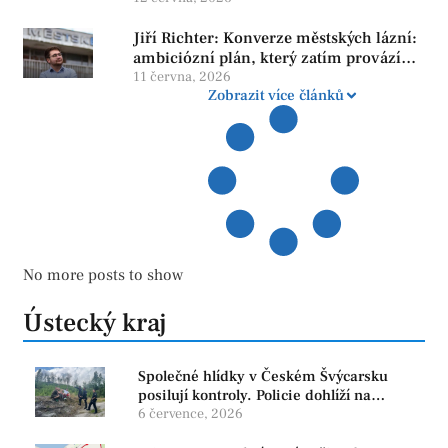
Jiří Richter: Konverze městských lázní:
ambiciózní plán, který zatím provází
více otazníků než jistot
11 června, 2026
Zobrazit více článků
No more posts to show
Ústecký kraj
Společné hlídky v Českém Švýcarsku
posilují kontroly. Policie dohlíží na
bezpečnost i ochranu přírody
6 července, 2026