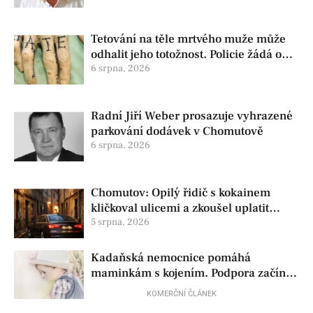
Tetování na těle mrtvého muže může
odhalit jeho totožnost. Policie žádá o
pomoc
6 srpna, 2026
Radní Jiří Weber prosazuje vyhrazené
parkování dodávek v Chomutově
6 srpna, 2026
Chomutov: Opilý řidič s kokainem
kličkoval ulicemi a zkoušel uplatit
policisty
5 srpna, 2026
Kadaňská nemocnice pomáhá
maminkám s kojením. Podpora začíná
už před porodem
KOMERČNÍ ČLÁNEK