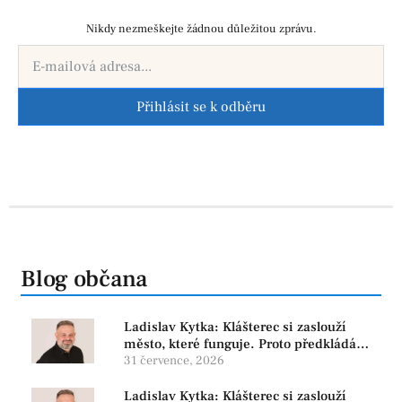
Nikdy nezmeškejte žádnou důležitou zprávu.
Přihlásit se k odběru
Blog občana
Ladislav Kytka: Klášterec si zaslouží
město, které funguje. Proto předkládáme
program, který řeší skutečné problémy
31 července, 2026
Ladislav Kytka: Klášterec si zaslouží