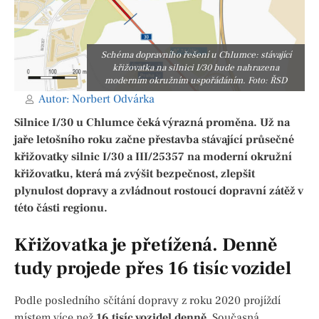
Schéma dopravního řešení u Chlumce: stávající
křižovatka na silnici I/30 bude nahrazena
moderním okružním uspořádáním. Foto: ŘSD
Autor:
Norbert Odvárka
Silnice I/30 u Chlumce čeká výrazná proměna. Už na
jaře letošního roku začne přestavba stávající průsečné
křižovatky silnic I/30 a III/25357 na moderní okružní
křižovatku, která má zvýšit bezpečnost, zlepšit
plynulost dopravy a zvládnout rostoucí dopravní zátěž v
této části regionu.
Křižovatka je přetížená. Denně
tudy projede přes 16 tisíc vozidel
Podle posledního sčítání dopravy z roku 2020 projíždí
místem více než
16 tisíc vozidel denně
. Současná