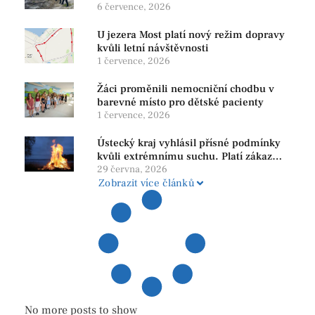
bezpečnost i ochranu přírody
6 července, 2026
U jezera Most platí nový režim dopravy
kvůli letní návštěvnosti
1 července, 2026
Žáci proměnili nemocniční chodbu v
barevné místo pro dětské pacienty
1 července, 2026
Ústecký kraj vyhlásil přísné podmínky
kvůli extrémnímu suchu. Platí zákaz
ohňů i pyrotechniky
29 června, 2026
Zobrazit více článků
No more posts to show