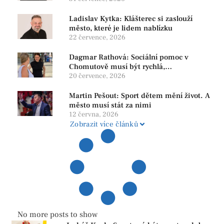
Ladislav Kytka: Klášterec si zaslouží
město, které je lidem nablízku
22 července, 2026
Dagmar Rathová: Sociální pomoc v
Chomutově musí být rychlá,
srozumitelná a férová. Ne udržovat lidi v
20 července, 2026
závislosti
Martin Pešout: Sport dětem mění život. A
město musí stát za nimi
12 června, 2026
Zobrazit více článků
No more posts to show