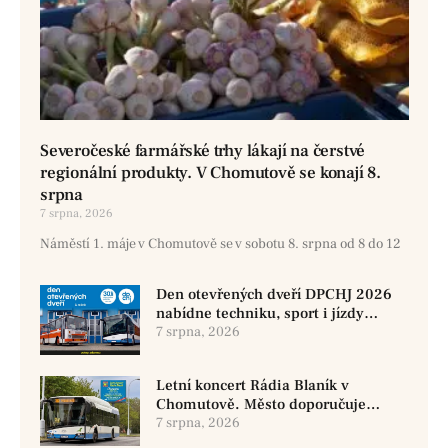
Severočeské farmářské trhy lákají na čerstvé
regionální produkty. V Chomutově se konají 8.
srpna
7 srpna, 2026
Náměstí 1. máje v Chomutově se v sobotu 8. srpna od 8 do 12
Den otevřených dveří DPCHJ 2026
nabídne techniku, sport i jízdy
historickými vozy
7 srpna, 2026
Letní koncert Rádia Blaník v
Chomutově. Město doporučuje
využít MHD
7 srpna, 2026