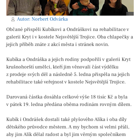
Autor:
Norbert Odvárka
Občané přispěli Kubíkovi a Ondráškovi na rehabilitace v
galerii Kryt i v kostele Nejsvětější Trojice. Oba chlapečky a
jejich příběh znáte z akcí města i stránek novin.
Kubíka a Ondráška a jejich rodiny podpořili v galerii Kryt
krušnohorští umělci, kteří jim věnovali část výdělku
z prodeje svých děl a následně 5. ledna přispěla na jejich
rehabilitace také veřejnost v kostele Nejsvětější Trojice.
Darovaná částka dosáhla celkové výše 18 tisíc Kč a byla
v pátek 19. ledna předána oběma rodinám rovným dílem.
Kubík i Ondrášek dostali také plyšového Alíka i oba díly
dětského průvodce městem. A my bychom si velmi přáli,
aby jim Alík dělal radost a byl jim věrným společníkem