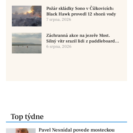
Požár skládky Sono v Čížkovicích:
Black Hawk provedl 12 shozů vody
7 srpna, 2026
Záchranná akce na jezeře Most.
Silný vítr srazil lidi z paddleboardů,
dvě osoby se pohřešují
6 srpna, 2026
Top týdne
Pavel Nesnídal povede mosteckou