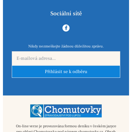
Sociální sítě
Nikdy nezmeškejte žádnou důležitou zprávu.
Přihlásit se k odběru
On-line verze je provozována formou deníku v českém jazyce
pro oblast Chomutovska pod názvem chomutovky.cz. Obsah