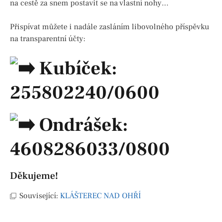
na cestě za snem postavit se na vlastní nohy…
Přispívat můžete i nadále zasláním libovolného příspěvku
na transparentní účty:
Kubíček:
255802240/0600
Ondrášek:
4608286033/0800
Děkujeme!
Související:
KLÁŠTEREC NAD OHŘÍ