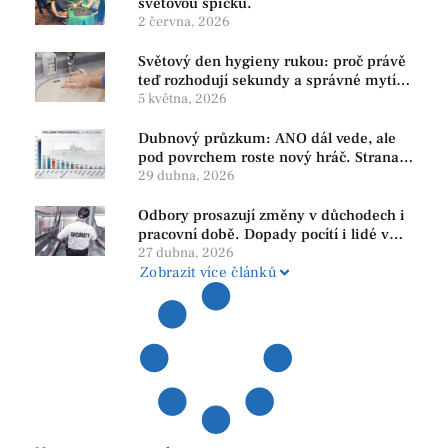
světovou špičku.
2 června, 2026
Světový den hygieny rukou: proč právě
teď rozhodují sekundy a správné mytí
rukou
5 května, 2026
Dubnový průzkum: ANO dál vede, ale
pod povrchem roste nový hráč. Strana
PRO se drží nejvýš mezi menšími
29 dubna, 2026
subjekty
Odbory prosazují změny v důchodech i
pracovní době. Dopady pocítí i lidé v
našem regionu
27 dubna, 2026
Zobrazit více článků