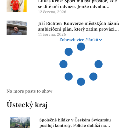
Lukáš Krok: Sport má být prostor, kde
se dítě učí odvaze. Jenže odvaha
neroste tam, kde se bojí udělat chybu.
12 června, 2026
Jiří Richter: Konverze městských lázní:
ambiciózní plán, který zatím provází
více otazníků než jistot
11 června, 2026
Zobrazit více článků
No more posts to show
Ústecký kraj
Společné hlídky v Českém Švýcarsku
posilují kontroly. Policie dohlíží na