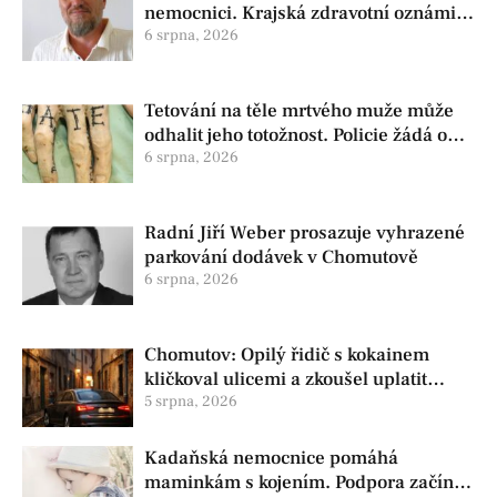
nemocnici. Krajská zdravotní oznámila
změnu ve vedení
6 srpna, 2026
Tetování na těle mrtvého muže může
odhalit jeho totožnost. Policie žádá o
pomoc
6 srpna, 2026
Radní Jiří Weber prosazuje vyhrazené
parkování dodávek v Chomutově
6 srpna, 2026
Chomutov: Opilý řidič s kokainem
kličkoval ulicemi a zkoušel uplatit
policisty
5 srpna, 2026
Kadaňská nemocnice pomáhá
maminkám s kojením. Podpora začíná