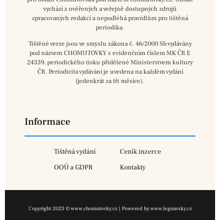
vychází z ověřených a veřejně dostupných zdrojů
zpracovaných redakcí a nepodléhá pravidlům pro tištěná
periodika.
Tištěné verze jsou ve smyslu zákona č. 46/2000 Sb vydávány
pod názvem CHOMUTOVKY s evidenčním číslem MK ČR E
24339, periodického tisku přidělené Ministerstvem kultury
ČR. Periodicita vydávání je uvedena na každém vydání
(jedenkrát za tři měsíce).
Informace
Tištěná vydání
Ceník inzerce
OOÚ a GDPR
Kontakty
Copyright 2023 © www.chomutovky.cz | Powered by www.legnavsky.cz
×