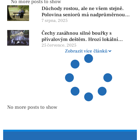
No more posts to show
Důchody rostou, ale ne všem stejně.
Polovina seniorů má nadprůměrnou
penzi, tisíce však žijí pod hranicí
7 srpna, 2025
důstojnosti — SPD chce zrušení vládní
Čechy zasáhnou silné bouřky s
reformy
přívalovým deštěm. Hrozí lokální
zatopení
25 července, 2025
Zobrazit více článků
No more posts to show