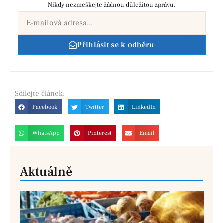
Nikdy nezmeškejte žádnou důležitou zprávu.
Přihlásit se k odběru
Sdílejte
článek:
Facebook
Twitter
LinkedIn
WhatsApp
Pinterest
Email
Aktuálně