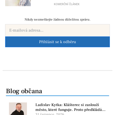
už před porodem
KOMERČNÍ ČLÁNEK
Nikdy nezmeškejte žádnou důležitou zprávu.
Přihlásit se k odběru
Blog občana
Ladislav Kytka: Klášterec si zaslouží
město, které funguje. Proto předkládáme
program, který řeší skutečné problémy
31 července, 2026