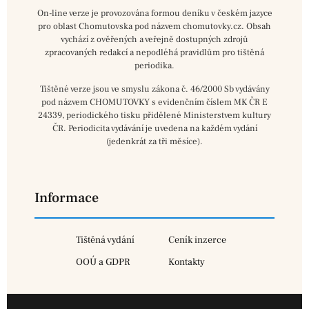
On-line verze je provozována formou deníku v českém jazyce
pro oblast Chomutovska pod názvem chomutovky.cz. Obsah
vychází z ověřených a veřejně dostupných zdrojů
zpracovaných redakcí a nepodléhá pravidlům pro tištěná
periodika.
Tištěné verze jsou ve smyslu zákona č. 46/2000 Sb vydávány
pod názvem CHOMUTOVKY s evidenčním číslem MK ČR E
24339, periodického tisku přidělené Ministerstvem kultury
ČR. Periodicita vydávání je uvedena na každém vydání
(jedenkrát za tři měsíce).
Informace
Tištěná vydání
Ceník inzerce
OOÚ a GDPR
Kontakty