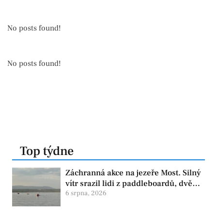
No posts found!
No posts found!
Top týdne
Záchranná akce na jezeře Most. Silný
vítr srazil lidi z paddleboardů, dvě
osoby se pohřešují
6 srpna, 2026