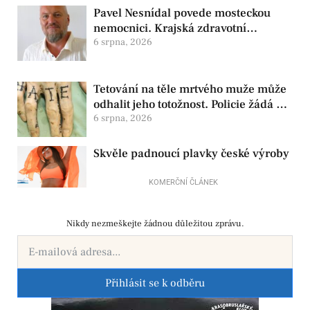
Pavel Nesnídal povede mosteckou
nemocnici. Krajská zdravotní
oznámila změnu ve vedení
6 srpna, 2026
Tetování na těle mrtvého muže může
odhalit jeho totožnost. Policie žádá o
pomoc
6 srpna, 2026
Skvěle padnoucí plavky české výroby
KOMERČNÍ ČLÁNEK
Nikdy nezmeškejte žádnou důležitou zprávu.
Přihlásit se k odběru