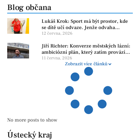
Blog občana
Lukáš Krok: Sport má být prostor, kde
se dítě učí odvaze. Jenže odvaha
neroste tam, kde se bojí udělat chybu.
12 června, 2026
Jiří Richter: Konverze městských lázní:
ambiciózní plán, který zatím provází
více otazníků než jistot
11 června, 2026
Zobrazit více článků
No more posts to show
Ústecký kraj