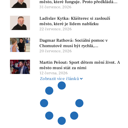
město, které funguje. Proto předkládáme
program, který řeší skutečné problémy
31 července, 2026
Ladislav Kytka: Klášterec si zaslouží
město, které je lidem nablízku
22 července, 2026
Dagmar Rathová: Sociální pomoc v
Chomutově musí být rychlá,
srozumitelná a férová. Ne udržovat lidi v
20 července, 2026
závislosti
Martin Pešout: Sport dětem mění život. A
město musí stát za nimi
12 června, 2026
Zobrazit více článků