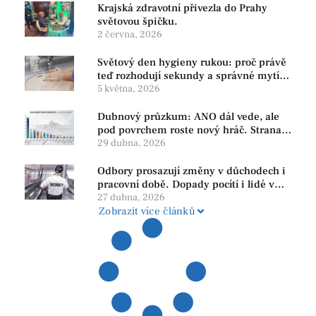
Krajská zdravotní přivezla do Prahy
světovou špičku.
2 června, 2026
Světový den hygieny rukou: proč právě
teď rozhodují sekundy a správné mytí
rukou
5 května, 2026
Dubnový průzkum: ANO dál vede, ale
pod povrchem roste nový hráč. Strana
PRO se drží nejvýš mezi menšími
29 dubna, 2026
subjekty
Odbory prosazují změny v důchodech i
pracovní době. Dopady pocítí i lidé v
našem regionu
27 dubna, 2026
Zobrazit více článků