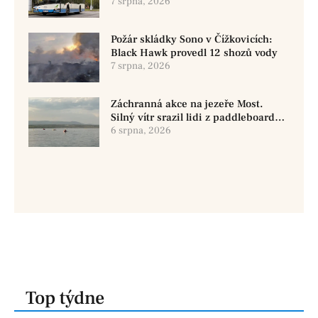
využít MHD
7 srpna, 2026
Požár skládky Sono v Čížkovicích:
Black Hawk provedl 12 shozů vody
7 srpna, 2026
Záchranná akce na jezeře Most.
Silný vítr srazil lidi z paddleboardů,
dvě osoby se pohřešují
6 srpna, 2026
Top týdne