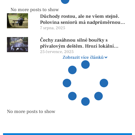
No more posts to show
Důchody rostou, ale ne všem stejně.
Polovina seniorů má nadprůměrnou
penzi, tisíce však žijí pod hranicí
7 srpna, 2025
důstojnosti — SPD chce zrušení vládní
Čechy zasáhnou silné bouřky s
reformy
přívalovým deštěm. Hrozí lokální
zatopení
25 července, 2025
Zobrazit více článků
No more posts to show