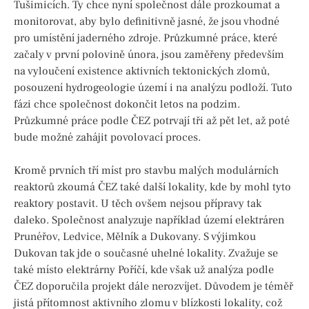
Tušimicích. Ty chce nyní společnost dále prozkoumat a
monitorovat, aby bylo definitivně jasné, že jsou vhodné
pro umístění jaderného zdroje. Průzkumné práce, které
začaly v první polovině února, jsou zaměřeny především
na vyloučení existence aktivních tektonických zlomů,
posouzení hydrogeologie území i na analýzu podloží. Tuto
fázi chce společnost dokončit letos na podzim.
Průzkumné práce podle ČEZ potrvají tři až pět let, až poté
bude možné zahájit povolovací proces.
Kromě prvních tří míst pro stavbu malých modulárních
reaktorů zkoumá ČEZ také další lokality, kde by mohl tyto
reaktory postavit. U těch ovšem nejsou přípravy tak
daleko. Společnost analyzuje například území elektráren
Prunéřov, Ledvice, Mělník a Dukovany. S výjimkou
Dukovan tak jde o současné uhelné lokality. Zvažuje se
také místo elektrárny Poříčí, kde však už analýza podle
ČEZ doporučila projekt dále nerozvíjet. Důvodem je téměř
jistá přítomnost aktivního zlomu v blízkosti lokality, což