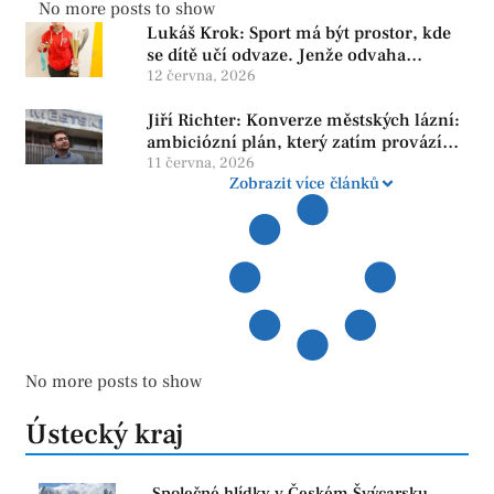
No more posts to show
Lukáš Krok: Sport má být prostor, kde
se dítě učí odvaze. Jenže odvaha
neroste tam, kde se bojí udělat chybu.
12 června, 2026
Jiří Richter: Konverze městských lázní:
ambiciózní plán, který zatím provází
více otazníků než jistot
11 června, 2026
Zobrazit více článků
No more posts to show
Ústecký kraj
Společné hlídky v Českém Švýcarsku