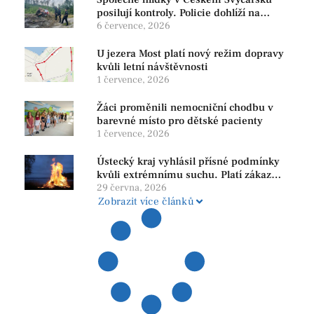
posilují kontroly. Policie dohlíží na
bezpečnost i ochranu přírody
6 července, 2026
U jezera Most platí nový režim dopravy
kvůli letní návštěvnosti
1 července, 2026
Žáci proměnili nemocniční chodbu v
barevné místo pro dětské pacienty
1 července, 2026
Ústecký kraj vyhlásil přísné podmínky
kvůli extrémnímu suchu. Platí zákaz
ohňů i pyrotechniky
29 června, 2026
Zobrazit více článků