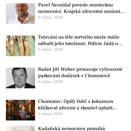
Pavel Nesnídal povede mosteckou
nemocnici. Krajská zdravotní oznámila
změnu ve vedení
6 srpna, 2026
Tetování na těle mrtvého muže může
odhalit jeho totožnost. Policie žádá o
pomoc
6 srpna, 2026
Radní Jiří Weber prosazuje vyhrazené
parkování dodávek v Chomutově
6 srpna, 2026
Chomutov: Opilý řidič s kokainem
kličkoval ulicemi a zkoušel uplatit
policisty
5 srpna, 2026
Kadaňská nemocnice pomáhá