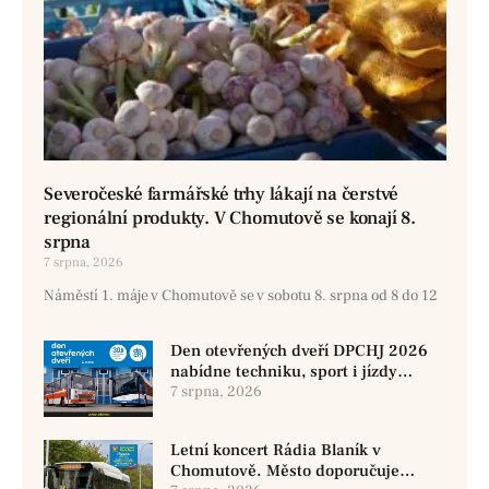
Severočeské farmářské trhy lákají na čerstvé
regionální produkty. V Chomutově se konají 8.
srpna
7 srpna, 2026
Náměstí 1. máje v Chomutově se v sobotu 8. srpna od 8 do 12
Den otevřených dveří DPCHJ 2026
nabídne techniku, sport i jízdy
historickými vozy
7 srpna, 2026
Letní koncert Rádia Blaník v
Chomutově. Město doporučuje