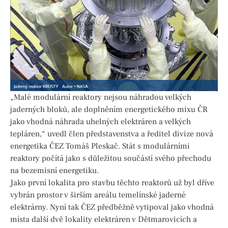
„Malé modulární reaktory nejsou náhradou velkých
jaderných bloků, ale doplněním energetického mixu ČR
jako vhodná náhrada uhelných elektráren a velkých
tepláren,“ uvedl člen představenstva a ředitel divize nová
energetika ČEZ Tomáš Pleskač. Stát s modulárními
reaktory počítá jako s důležitou součástí svého přechodu
na bezemisní energetiku.
Jako první lokalita pro stavbu těchto reaktorů už byl dříve
vybrán prostor v širším areálu temelínské jaderné
elektrárny. Nyní tak ČEZ předběžně vytipoval jako vhodná
místa další dvě lokality elektráren v Dětmarovicích a