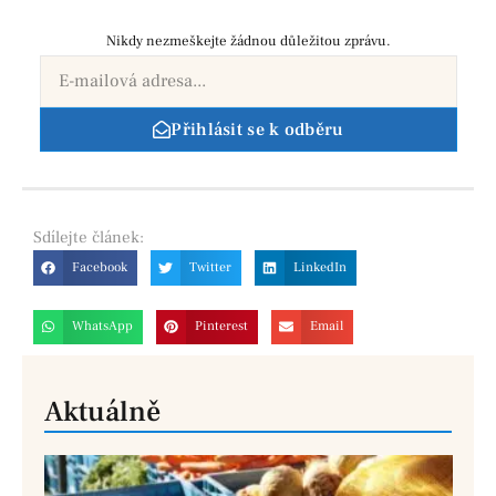
Nikdy nezmeškejte žádnou důležitou zprávu.
Přihlásit se k odběru
Sdílejte
článek:
Facebook
Twitter
LinkedIn
WhatsApp
Pinterest
Email
Aktuálně