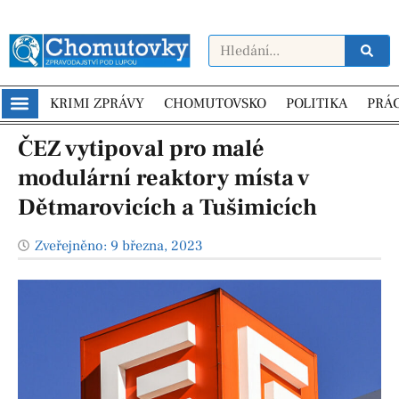
KRIMI ZPRÁVY
CHOMUTOVSKO
POLITIKA
PRÁ
ČEZ vytipoval pro malé
modulární reaktory místa v
Dětmarovicích a Tušimicích
Zveřejněno:
9 března, 2023