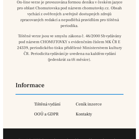
On-line verze je provozována formou deníku v českém jazyce
pro oblast Chomutovska pod názvem chomutovky.cz. Obsah
vychází z ověřených a veřejně dostupných zdrojů
zpracovaných redakcí a nepodléhá pravidlům pro tištěná
periodika.
Tištěné verze jsou ve smyslu zákona č. 46/2000 Sb vydávány
pod názvem CHOMUTOVKY s evidenčním číslem MK ČR E
24339, periodického tisku přidělené Ministerstvem kultury
ČR. Periodicita vydávání je uvedena na každém vydání
(jedenkrát za tři měsíce).
Informace
Tištěná vydání
Ceník inzerce
OOÚ a GDPR
Kontakty