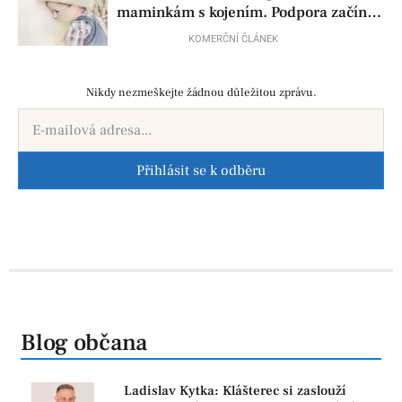
maminkám s kojením. Podpora začíná
už před porodem
KOMERČNÍ ČLÁNEK
Nikdy nezmeškejte žádnou důležitou zprávu.
Přihlásit se k odběru
Blog občana
Ladislav Kytka: Klášterec si zaslouží