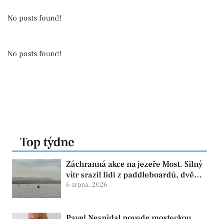
No posts found!
No posts found!
Top týdne
Záchranná akce na jezeře Most. Silný
vítr srazil lidi z paddleboardů, dvě
osoby se pohřešují
6 srpna, 2026
Pavel Nesnídal povede mosteckou