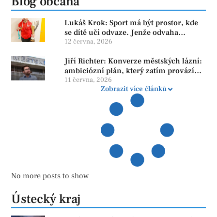
Blog občana
Lukáš Krok: Sport má být prostor, kde
se dítě učí odvaze. Jenže odvaha
neroste tam, kde se bojí udělat chybu.
12 června, 2026
Jiří Richter: Konverze městských lázní:
ambiciózní plán, který zatím provází
více otazníků než jistot
11 června, 2026
Zobrazit více článků
No more posts to show
Ústecký kraj