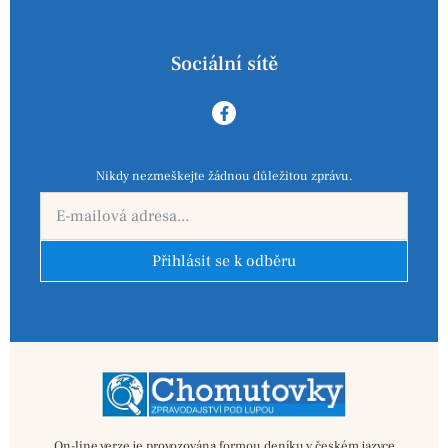
Sociální sítě
Nikdy nezmeškejte žádnou důležitou zprávu.
Přihlásit se k odběru
On-line verze je provozována formou deníku v českém jazyce