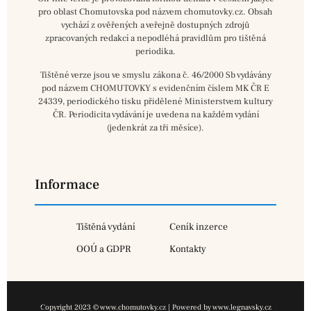
pro oblast Chomutovska pod názvem chomutovky.cz. Obsah
vychází z ověřených a veřejně dostupných zdrojů
zpracovaných redakcí a nepodléhá pravidlům pro tištěná
periodika.
Tištěné verze jsou ve smyslu zákona č. 46/2000 Sb vydávány
pod názvem CHOMUTOVKY s evidenčním číslem MK ČR E
24339, periodického tisku přidělené Ministerstvem kultury
ČR. Periodicita vydávání je uvedena na každém vydání
(jedenkrát za tři měsíce).
Informace
Tištěná vydání
Ceník inzerce
OOÚ a GDPR
Kontakty
Copyright 2023 © www.chomutovky.cz | Powered by www.legnavsky.cz