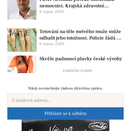
nemocnici. Krajská zdravotní
oznámila změnu ve vedení
6 srpna, 2026
Tetování na těle mrtvého muže může
odhalit jeho totožnost. Policie žádá o
pomoc
6 srpna, 2026
Skvěle padnoucí plavky české výroby
KOMERČNÍ ČLÁNEK
Nikdy nezmeškejte žádnou důležitou zprávu.
Přihlásit se k odběru