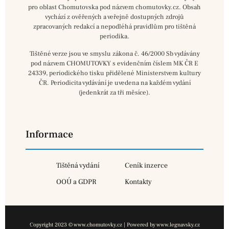
pro oblast Chomutovska pod názvem chomutovky.cz. Obsah
vychází z ověřených a veřejně dostupných zdrojů
zpracovaných redakcí a nepodléhá pravidlům pro tištěná
periodika.
Tištěné verze jsou ve smyslu zákona č. 46/2000 Sb vydávány
pod názvem CHOMUTOVKY s evidenčním číslem MK ČR E
24339, periodického tisku přidělené Ministerstvem kultury
ČR. Periodicita vydávání je uvedena na každém vydání
(jedenkrát za tři měsíce).
Informace
Tištěná vydání
Ceník inzerce
OOÚ a GDPR
Kontakty
Copyright 2023 © www.chomutovky.cz | Powered by www.legnavsky.cz