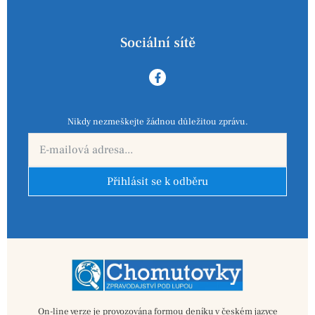
Sociální sítě
Nikdy nezmeškejte žádnou důležitou zprávu.
Přihlásit se k odběru
On-line verze je provozována formou deníku v českém jazyce