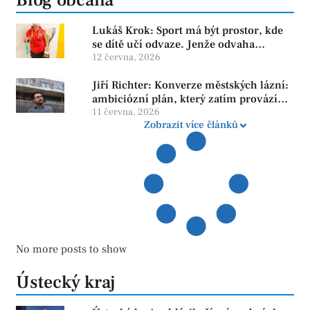
Blog občana
Lukáš Krok: Sport má být prostor, kde
se dítě učí odvaze. Jenže odvaha
neroste tam, kde se bojí udělat chybu.
12 června, 2026
Jiří Richter: Konverze městských lázní:
ambiciózní plán, který zatím provází
více otazníků než jistot
11 června, 2026
Zobrazit více článků
No more posts to show
Ústecký kraj