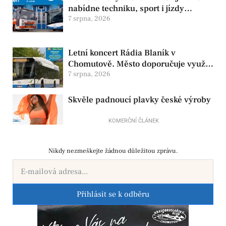
nabídne techniku, sport i jízdy
historickými vozy
7 srpna, 2026
Letní koncert Rádia Blaník v
Chomutově. Město doporučuje využít
MHD
7 srpna, 2026
Skvěle padnoucí plavky české výroby
KOMERČNÍ ČLÁNEK
Nikdy nezmeškejte žádnou důležitou zprávu.
Přihlásit se k odběru