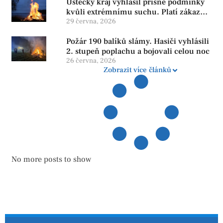
Ústecký kraj vyhlásil přísné podmínky
kvůli extrémnímu suchu. Platí zákaz
ohňů i pyrotechniky
29 června, 2026
Požár 190 balíků slámy. Hasiči vyhlásili
2. stupeň poplachu a bojovali celou noc
26 června, 2026
Zobrazit více článků
No more posts to show