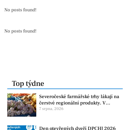
No posts found!
No posts found!
Top týdne
Severočeské farmářské trhy lákají na
čerstvé regionální produkty. V
Chomutově se konají 8. srpna
7 srpna, 2026
Den otevřených dveří DPCHJ 2026