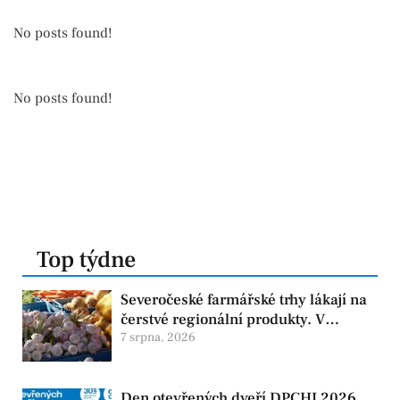
No posts found!
No posts found!
Top týdne
Severočeské farmářské trhy lákají na
čerstvé regionální produkty. V
Chomutově se konají 8. srpna
7 srpna, 2026
Den otevřených dveří DPCHJ 2026