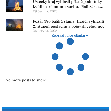
Ústecký kraj vyhlásil přísné podmínky
kvůli extrémnímu suchu. Platí zákaz
ohňů i pyrotechniky
29 června, 2026
Požár 190 balíků slámy. Hasiči vyhlásili
2. stupeň poplachu a bojovali celou noc
26 června, 2026
Zobrazit více článků
No more posts to show