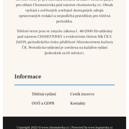
pro oblast Chomutovska pod názvem chomutovky.cz. Obsah
vychází z ověřených a veřejně dostupných zdrojů
zpracovaných redakcí a nepodléhá pravidlům pro tištěná
periodika.
Tištěné verze jsou ve smyslu zákona č. 46/2000 Sb vydávány
pod názvem CHOMUTOVKY s evidenčním číslem MK ČR E
24339, periodického tisku přidělené Ministerstvem kultury
ČR. Periodicita vydávání je uvedena na každém vydání
(jedenkrát za tři měsíce).
Informace
Tištěná vydání
Ceník inzerce
OOÚ a GDPR
Kontakty
Copyright 2023 © www.chomutovky.cz | Powered by www.legnavsky.cz