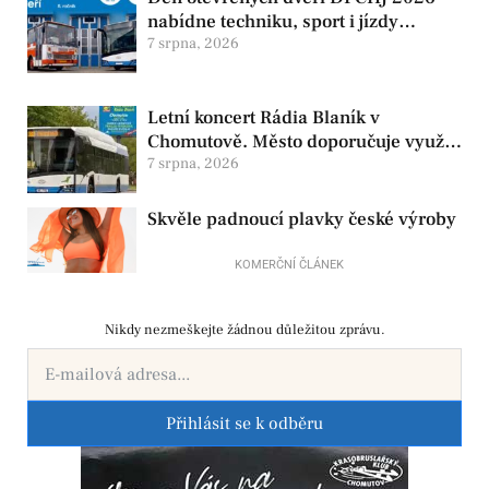
nabídne techniku, sport i jízdy
historickými vozy
7 srpna, 2026
Letní koncert Rádia Blaník v
Chomutově. Město doporučuje využít
MHD
7 srpna, 2026
Skvěle padnoucí plavky české výroby
KOMERČNÍ ČLÁNEK
Nikdy nezmeškejte žádnou důležitou zprávu.
Přihlásit se k odběru