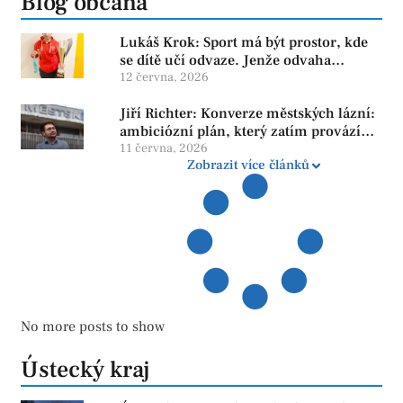
Blog občana
Lukáš Krok: Sport má být prostor, kde
se dítě učí odvaze. Jenže odvaha
neroste tam, kde se bojí udělat chybu.
12 června, 2026
Jiří Richter: Konverze městských lázní:
ambiciózní plán, který zatím provází
více otazníků než jistot
11 června, 2026
Zobrazit více článků
No more posts to show
Ústecký kraj