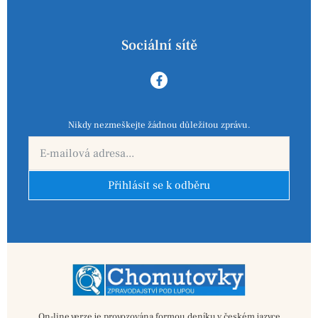
Sociální sítě
Nikdy nezmeškejte žádnou důležitou zprávu.
Přihlásit se k odběru
On-line verze je provozována formou deníku v českém jazyce