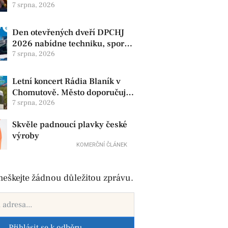
produkty. V Chomutově se
7 srpna, 2026
konají 8. srpna
Den otevřených dveří DPCHJ
2026 nabídne techniku, sport i
jízdy historickými vozy
7 srpna, 2026
Letní koncert Rádia Blaník v
Chomutově. Město doporučuje
využít MHD
7 srpna, 2026
Skvěle padnoucí plavky české
výroby
KOMERČNÍ ČLÁNEK
eškejte žádnou důležitou zprávu.
Přihlásit se k odběru