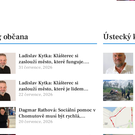
g občana
Ústecký 
Ladislav Kytka: Klášterec si
zaslouží město, které funguje.
Proto předkládáme program, který
31 července, 2026
řeší skutečné problémy
Ladislav Kytka: Klášterec si
zaslouží město, které je lidem
nablízku
22 července, 2026
Dagmar Rathová: Sociální pomoc v
Chomutově musí být rychlá,
srozumitelná a férová. Ne udržovat
20 července, 2026
lidi v závislosti