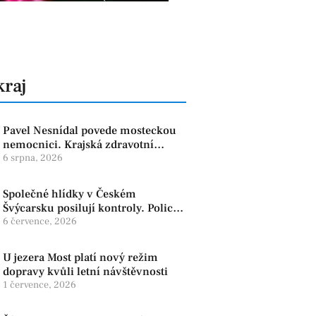
kraj
Pavel Nesnídal povede mosteckou
nemocnici. Krajská zdravotní
oznámila změnu ve vedení
6 srpna, 2026
Společné hlídky v Českém
Švýcarsku posilují kontroly. Policie
dohlíží na bezpečnost i ochranu
6 července, 2026
přírody
U jezera Most platí nový režim
dopravy kvůli letní návštěvnosti
1 července, 2026