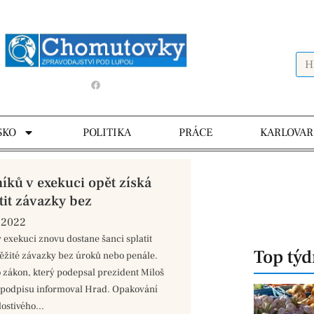
SKO
POLITIKA
PRÁCE
KARLOVAR
íků v exekuci opět získá
tit závazky bez
 2022
v exekuci znovu dostane šanci splatit
Top tý
žité závazky bez úroků nebo penále.
 zákon, který podepsal prezident Miloš
 podpisu informoval Hrad. Opakování
ostivého...