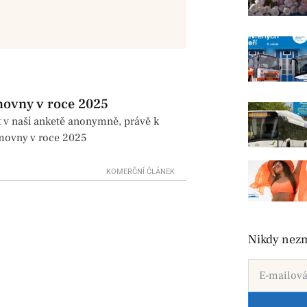
movny v roce 2025
t v naší anketě anonymně, právě k
ěmovny v roce 2025
KOMERČNÍ ČLÁNEK
Nikdy nezm