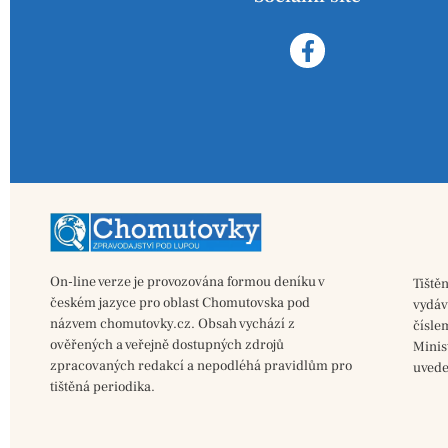
On-line verze je provozována formou deníku v
Tiště
českém jazyce pro oblast Chomutovska pod
vydá
názvem chomutovky.cz. Obsah vychází z
čísle
ověřených a veřejně dostupných zdrojů
Minis
zpracovaných redakcí a nepodléhá pravidlům pro
uvede
tištěná periodika.