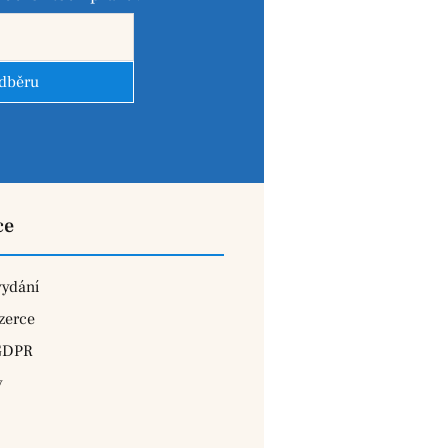
odběru
ce
vydání
zerce
GDPR
y