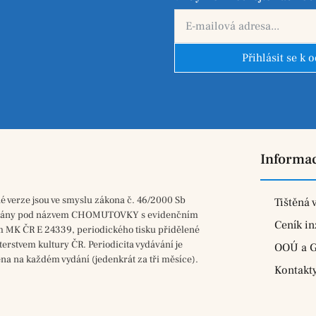
Přihlásit se k 
Informa
né verze jsou ve smyslu zákona č. 46/2000 Sb
Tištěná 
vány pod názvem CHOMUTOVKY s evidenčním
Ceník in
m MK ČR E 24339, periodického tisku přidělené
terstvem kultury ČR. Periodicita vydávání je
OOÚ a 
na na každém vydání (jedenkrát za tři měsíce).
Kontakt