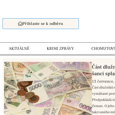
Přihlaste se k odběru
AKTUÁLNĚ
KRIMI ZPRÁVY
CHOMUTOV
Část dlužn
šanci spla
13 července,
Část dlužníků 
vymáhané peně
Předpokládá to
Zeman. O jeho
takzvaného mil