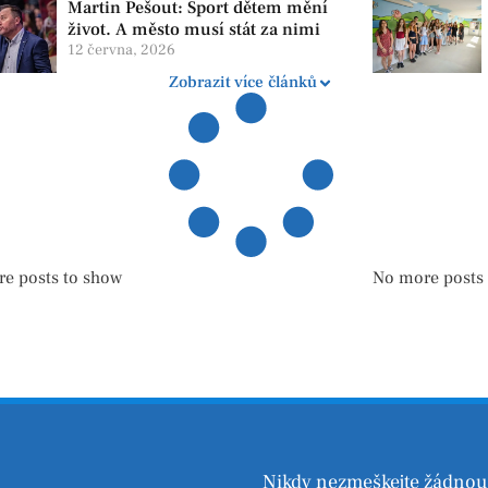
Martin Pešout: Sport dětem mění
život. A město musí stát za nimi
12 června, 2026
Zobrazit více článků
e posts to show
No more posts
Nikdy nezmeškejte žádnou 