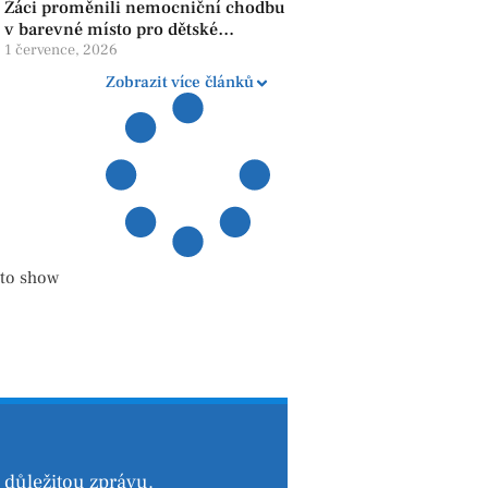
Žáci proměnili nemocniční chodbu
v barevné místo pro dětské
pacienty
1 července, 2026
Zobrazit více článků
 to show
důležitou zprávu.