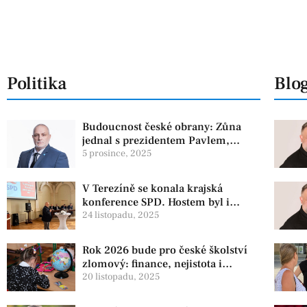
Politika
Blo
Budoucnost české obrany: Zůna
jednal s prezidentem Pavlem,
experti zdůrazňují článek 3 NATO
5 prosince, 2025
V Terezíně se konala krajská
konference SPD. Hostem byl i
zástupce koaliční strany PRO
24 listopadu, 2025
Rok 2026 bude pro české školství
zlomový: finance, nejistota i
ambiciózní plány
20 listopadu, 2025