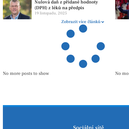
Nulová daň z přidané hodnoty
(DPH) z léků na předpis
19 listopadu, 2025
Zobrazit více článků
No more posts to show
No mor
Sociální sítě