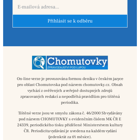
Přihlásit se k odběru
On-line verze je provozována formou deníku v českém jazyce
pro oblast Chomutovska pod názvem chomutovky.cz. Obsah
vychází z ověřených a veřejně dostupných zdrojů
zpracovaných redakcí a nepodléhá pravidlům pro tištěná
periodika.
Tištěné verze jsou ve smyslu zákona č. 46/2000 Sb vydávány
pod názvem CHOMUTOVKY s evidenčním číslem MK ČR E
24339, periodického tisku přidělené Ministerstvem kultury
ČR. Periodicita vydávání je uvedena na každém vydání
(jedenkrát za tři měsíce).