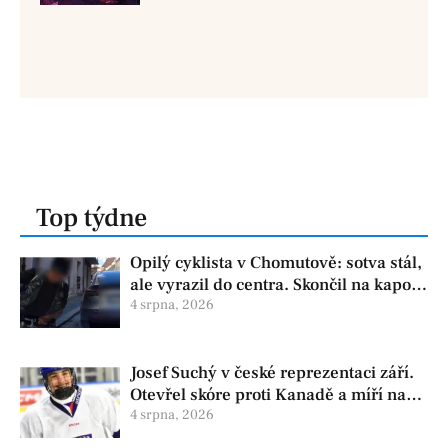
Top týdne
Opilý cyklista v Chomutově: sotva stál,
ale vyrazil do centra. Skončil na kapotě
auta
4 srpna, 2026
Josef Suchý v české reprezentaci září.
Otevřel skóre proti Kanadě a míří na
Hlinka Gretzky Cup
4 srpna, 2026