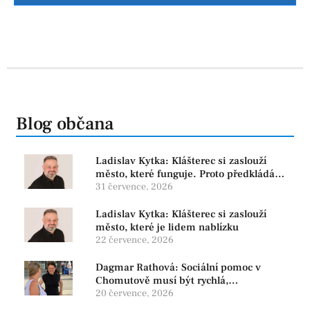
Blog občana
Ladislav Kytka: Klášterec si zaslouží
město, které funguje. Proto předkládáme
program, který řeší skutečné problémy
31 července, 2026
Ladislav Kytka: Klášterec si zaslouží
město, které je lidem nablízku
22 července, 2026
Dagmar Rathová: Sociální pomoc v
Chomutově musí být rychlá,
srozumitelná a férová. Ne udržovat lidi v
20 července, 2026
závislosti