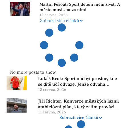
Martin Pešout: Sport dětem mění život. A
město musí stát za nimi
12 června, 2026
Zobrazit více článků
No more posts to show
Lukáš Krok: Sport má být prostor, kde
se dítě učí odvaze. Jenže odvaha
neroste tam, kde se bojí udělat chybu.
12 června, 2026
Jiří Richter: Konverze městských lázní:
ambiciózní plán, který zatím provází
více otazníků než jistot
11 června, 2026
Zobrazit více článků