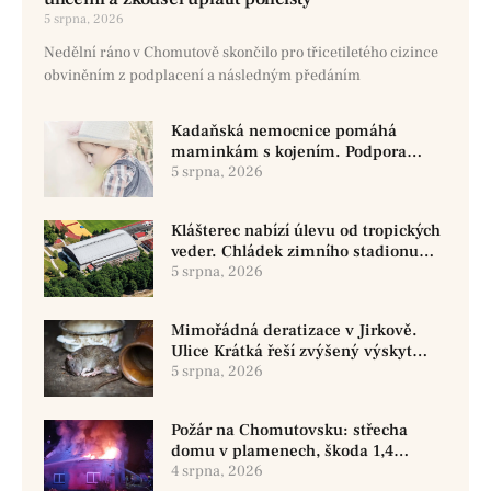
5 srpna, 2026
Nedělní ráno v Chomutově skončilo pro třicetiletého cizince
obviněním z podplacení a následným předáním
Kadaňská nemocnice pomáhá
maminkám s kojením. Podpora
začíná už před porodem
5 srpna, 2026
Klášterec nabízí úlevu od tropických
veder. Chládek zimního stadionu
pomůže seniorům i nemocným
5 srpna, 2026
Mimořádná deratizace v Jirkově.
Ulice Krátká řeší zvýšený výskyt
hlodavců
5 srpna, 2026
Požár na Chomutovsku: střecha
domu v plamenech, škoda 1,4
milionu
4 srpna, 2026