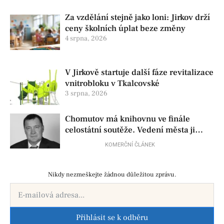
Za vzdělání stejně jako loni: Jirkov drží
ceny školních úplat beze změny
4 srpna, 2026
V Jirkově startuje další fáze revitalizace
vnitrobloku v Tkalcovské
3 srpna, 2026
Chomutov má knihovnu ve finále
celostátní soutěže. Vedení města ji
přesto chce zrušit
KOMERČNÍ ČLÁNEK
Nikdy nezmeškejte žádnou důležitou zprávu.
Přihlásit se k odběru