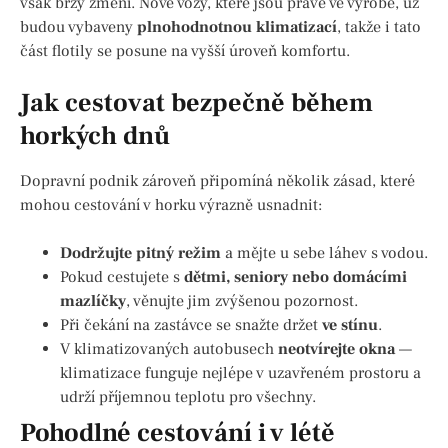
však brzy změní. Nové vozy, které jsou právě ve výrobě, už
budou vybaveny
plnohodnotnou klimatizací
, takže i tato
část flotily se posune na vyšší úroveň komfortu.
Jak cestovat bezpečně během
horkých dnů
Dopravní podnik zároveň připomíná několik zásad, které
mohou cestování v horku výrazně usnadnit:
Dodržujte pitný režim
a mějte u sebe láhev s vodou.
Pokud cestujete s
dětmi, seniory nebo domácími
mazlíčky
, věnujte jim zvýšenou pozornost.
Při čekání na zastávce se snažte držet
ve stínu
.
V klimatizovaných autobusech
neotvírejte okna
—
klimatizace funguje nejlépe v uzavřeném prostoru a
udrží příjemnou teplotu pro všechny.
Pohodlné cestování i v létě