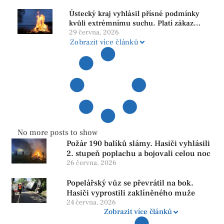
Ústecký kraj vyhlásil přísné podmínky
kvůli extrémnímu suchu. Platí zákaz
ohňů i pyrotechniky
29 června, 2026
Zobrazit více článků
No more posts to show
Požár 190 balíků slámy. Hasiči vyhlásili
2. stupeň poplachu a bojovali celou noc
26 června, 2026
Popelářský vůz se převrátil na bok.
Hasiči vyprostili zaklíněného muže
24 června, 2026
Zobrazit více článků