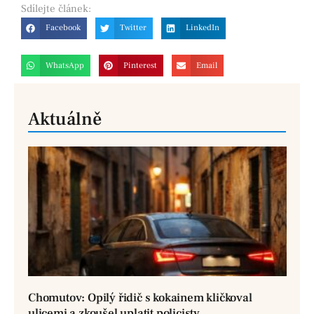
Sdílejte
článek:
Facebook
Twitter
LinkedIn
WhatsApp
Pinterest
Email
Aktuálně
Chomutov: Opilý řidič s kokainem kličkoval
ulicemi a zkoušel uplatit policisty