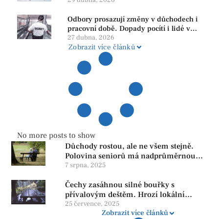
PRO se drží nejvýš mezi menšími
29 dubna, 2026
subjekty
Odbory prosazují změny v důchodech i
pracovní době. Dopady pocítí i lidé v
našem regionu
27 dubna, 2026
Zobrazit více článků
No more posts to show
Důchody rostou, ale ne všem stejně.
Polovina seniorů má nadprůměrnou
penzi, tisíce však žijí pod hranicí
7 srpna, 2025
důstojnosti — SPD chce zrušení vládní
Čechy zasáhnou silné bouřky s
reformy
přívalovým deštěm. Hrozí lokální
zatopení
25 července, 2025
Zobrazit více článků