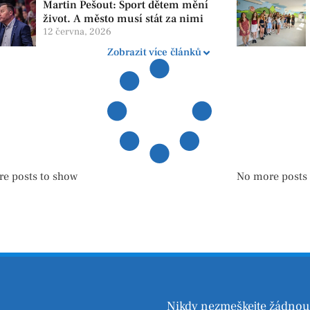
Martin Pešout: Sport dětem mění
život. A město musí stát za nimi
12 června, 2026
Zobrazit více článků
e posts to show
No more posts
Nikdy nezmeškejte žádnou 