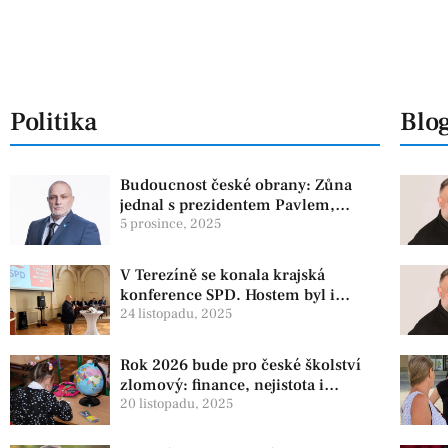
Politika
Blo
Budoucnost české obrany: Zůna
jednal s prezidentem Pavlem,
experti zdůrazňují článek 3 NATO
5 prosince, 2025
V Terezíně se konala krajská
konference SPD. Hostem byl i
zástupce koaliční strany PRO
24 listopadu, 2025
Rok 2026 bude pro české školství
zlomový: finance, nejistota i
ambiciózní plány
20 listopadu, 2025