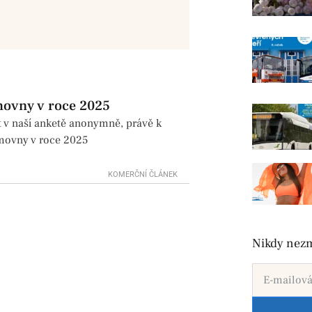
movny v roce 2025
t v naší anketě anonymně, právě k
ěmovny v roce 2025
KOMERČNÍ ČLÁNEK
Nikdy nezm