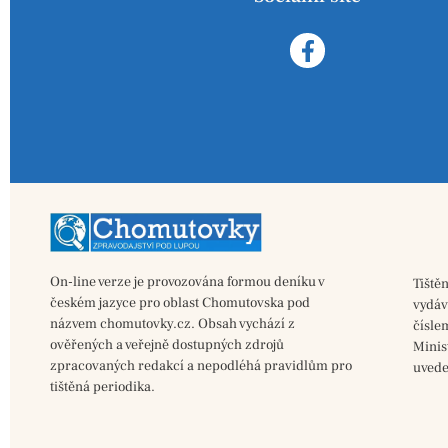
On-line verze je provozována formou deníku v
Tiště
českém jazyce pro oblast Chomutovska pod
vydá
názvem chomutovky.cz. Obsah vychází z
čísle
ověřených a veřejně dostupných zdrojů
Minis
zpracovaných redakcí a nepodléhá pravidlům pro
uvede
tištěná periodika.