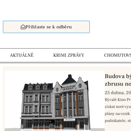
Přihlaste se k odběru
AKTUÁLNĚ
KRIMI ZPRÁVY
CHOMUTOV
Budova bý
zbrusu no
25 dubna, 2
Bývalé Kino P
získat nové vyu
plány na vznik
podnikatele, st