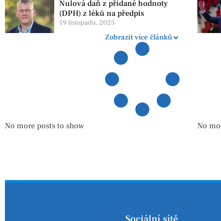
Nulová daň z přidané hodnoty
(DPH) z léků na předpis
19 listopadu, 2025
Zobrazit více článků
No more posts to show
No mor
Sociální sítě