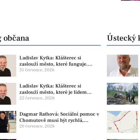
g občana
Ústecký 
Ladislav Kytka: Klášterec si
zaslouží město, které funguje.
Proto předkládáme program, který
31 července, 2026
řeší skutečné problémy
Ladislav Kytka: Klášterec si
zaslouží město, které je lidem
nablízku
22 července, 2026
Dagmar Rathová: Sociální pomoc v
Chomutově musí být rychlá,
srozumitelná a férová. Ne udržovat
20 července, 2026
lidi v závislosti