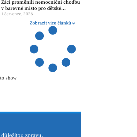
Žáci proměnili nemocniční chodbu
v barevné místo pro dětské
pacienty
1 července, 2026
Zobrazit více článků
 to show
důležitou zprávu.