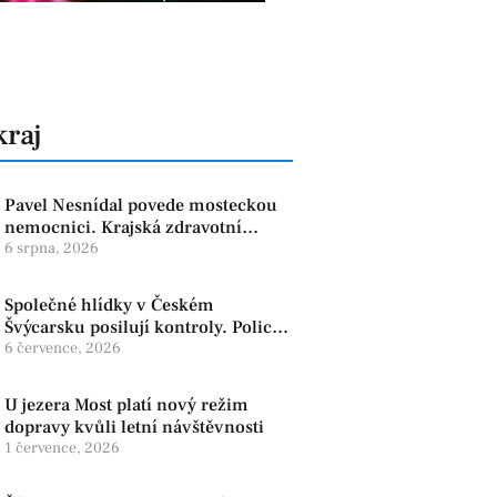
kraj
Pavel Nesnídal povede mosteckou
nemocnici. Krajská zdravotní
oznámila změnu ve vedení
6 srpna, 2026
Společné hlídky v Českém
Švýcarsku posilují kontroly. Policie
dohlíží na bezpečnost i ochranu
6 července, 2026
přírody
U jezera Most platí nový režim
dopravy kvůli letní návštěvnosti
1 července, 2026