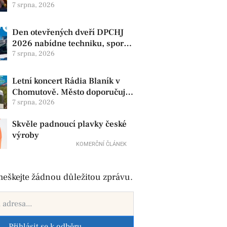
produkty. V Chomutově se
7 srpna, 2026
konají 8. srpna
Den otevřených dveří DPCHJ
2026 nabídne techniku, sport i
jízdy historickými vozy
7 srpna, 2026
Letní koncert Rádia Blaník v
Chomutově. Město doporučuje
využít MHD
7 srpna, 2026
Skvěle padnoucí plavky české
výroby
KOMERČNÍ ČLÁNEK
eškejte žádnou důležitou zprávu.
Přihlásit se k odběru