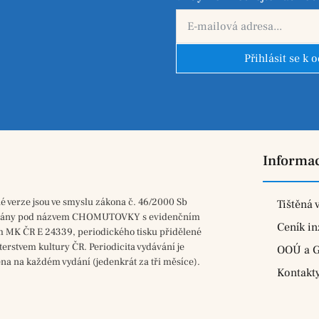
Přihlásit se k 
Informa
né verze jsou ve smyslu zákona č. 46/2000 Sb
Tištěná 
vány pod názvem CHOMUTOVKY s evidenčním
Ceník in
m MK ČR E 24339, periodického tisku přidělené
terstvem kultury ČR. Periodicita vydávání je
OOÚ a 
na na každém vydání (jedenkrát za tři měsíce).
Kontakt