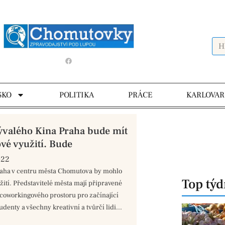
SKO
POLITIKA
PRÁCE
KARLOVAR
valého Kina Praha bude mít
vé využití. Bude
022
raha v centru města Chomutova by mohlo
Top tý
žití. Představitelé města mají připravené
 coworkingového prostoru pro začínající
udenty a všechny kreativní a tvůrčí lidi...