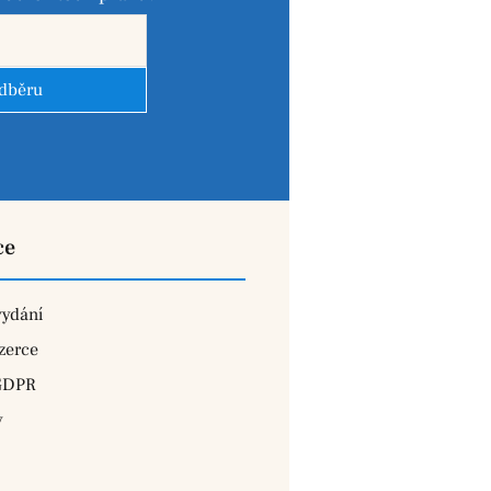
odběru
ce
vydání
zerce
GDPR
y