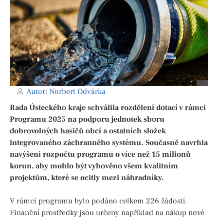
Autor:
Norbert Odvárka
Rada Ústeckého kraje schválila rozdělení dotací v rámci
Programu 2025 na podporu jednotek sboru
dobrovolných hasičů obcí a ostatních složek
integrovaného záchranného systému. Současně navrhla
navýšení rozpočtu programu o více než 15 milionů
korun, aby mohlo být vyhověno všem kvalitním
projektům, které se ocitly mezi náhradníky.
V rámci programu bylo podáno celkem 226 žádostí.
Finanční prostředky jsou určeny například na nákup nové