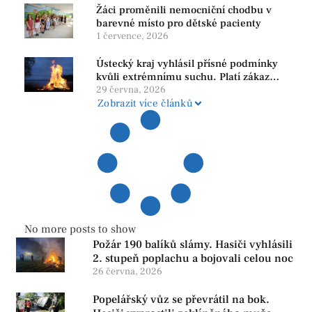
Žáci proměnili nemocniční chodbu v
barevné místo pro dětské pacienty
1 července, 2026
Ústecký kraj vyhlásil přísné podmínky
kvůli extrémnímu suchu. Platí zákaz
ohňů i pyrotechniky
29 června, 2026
Zobrazit více článků
No more posts to show
Požár 190 balíků slámy. Hasiči vyhlásili
2. stupeň poplachu a bojovali celou noc
26 června, 2026
Popelářský vůz se převrátil na bok.