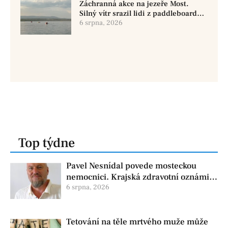
Záchranná akce na jezeře Most.
Silný vítr srazil lidi z paddleboardů,
dvě osoby se pohřešují
6 srpna, 2026
Top týdne
Pavel Nesnídal povede mosteckou
nemocnici. Krajská zdravotní oznámila
změnu ve vedení
6 srpna, 2026
Tetování na těle mrtvého muže může