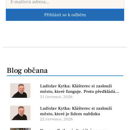
Přihlásit se k odběru
Blog občana
Ladislav Kytka: Klášterec si zaslouží
město, které funguje. Proto předkládáme
program, který řeší skutečné problémy
31 července, 2026
Ladislav Kytka: Klášterec si zaslouží
město, které je lidem nablízku
22 července, 2026