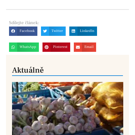
Sdílejte
článek:
Facebook
Twitter
LinkedIn
WhatsApp
Pinterest
Email
Aktuálně