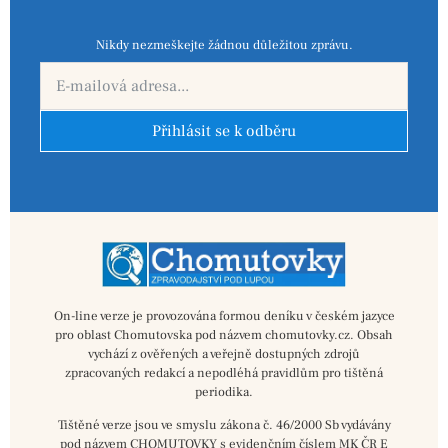
Nikdy nezmeškejte žádnou důležitou zprávu.
Přihlásit se k odběru
On-line verze je provozována formou deníku v českém jazyce
pro oblast Chomutovska pod názvem chomutovky.cz. Obsah
vychází z ověřených a veřejně dostupných zdrojů
zpracovaných redakcí a nepodléhá pravidlům pro tištěná
periodika.
Tištěné verze jsou ve smyslu zákona č. 46/2000 Sb vydávány
pod názvem CHOMUTOVKY s evidenčním číslem MK ČR E