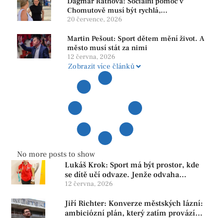
Dagmar Rathová: Sociální pomoc v
Chomutově musí být rychlá,
srozumitelná a férová. Ne udržovat lidi v
20 července, 2026
závislosti
Martin Pešout: Sport dětem mění život. A
město musí stát za nimi
12 června, 2026
Zobrazit více článků
No more posts to show
Lukáš Krok: Sport má být prostor, kde
se dítě učí odvaze. Jenže odvaha
neroste tam, kde se bojí udělat chybu.
12 června, 2026
Jiří Richter: Konverze městských lázní:
ambiciózní plán, který zatím provází