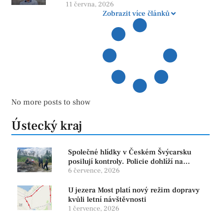
více otazníků než jistot
11 června, 2026
Zobrazit více článků
No more posts to show
Ústecký kraj
Společné hlídky v Českém Švýcarsku
posilují kontroly. Policie dohlíží na
bezpečnost i ochranu přírody
6 července, 2026
U jezera Most platí nový režim dopravy
kvůli letní návštěvnosti
1 července, 2026