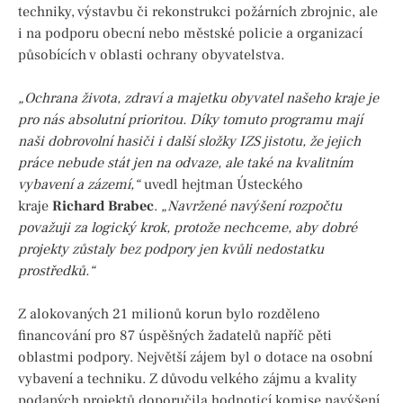
techniky, výstavbu či rekonstrukci požárních zbrojnic, ale
i na podporu obecní nebo městské policie a organizací
působících v oblasti ochrany obyvatelstva.
„Ochrana života, zdraví a majetku obyvatel našeho kraje je
pro nás absolutní prioritou. Díky tomuto programu mají
naši dobrovolní hasiči i další složky IZS jistotu, že jejich
práce nebude stát jen na odvaze, ale také na kvalitním
vybavení a zázemí,“
uvedl hejtman Ústeckého
kraje
Richard Brabec
.
„Navržené navýšení rozpočtu
považuji za logický krok, protože nechceme, aby dobré
projekty zůstaly bez podpory jen kvůli nedostatku
prostředků.“
Z alokovaných 21 milionů korun bylo rozděleno
financování pro 87 úspěšných žadatelů napříč pěti
oblastmi podpory. Největší zájem byl o dotace na osobní
vybavení a techniku. Z důvodu velkého zájmu a kvality
podaných projektů doporučila hodnoticí komise navýšení