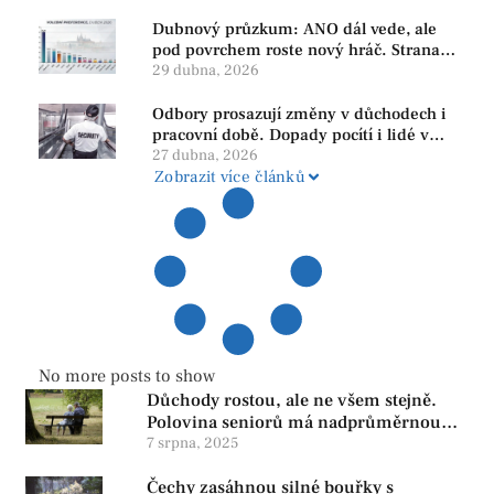
Dubnový průzkum: ANO dál vede, ale
pod povrchem roste nový hráč. Strana
PRO se drží nejvýš mezi menšími
29 dubna, 2026
subjekty
Odbory prosazují změny v důchodech i
pracovní době. Dopady pocítí i lidé v
našem regionu
27 dubna, 2026
Zobrazit více článků
No more posts to show
Důchody rostou, ale ne všem stejně.
Polovina seniorů má nadprůměrnou
penzi, tisíce však žijí pod hranicí
7 srpna, 2025
důstojnosti — SPD chce zrušení vládní
Čechy zasáhnou silné bouřky s
reformy