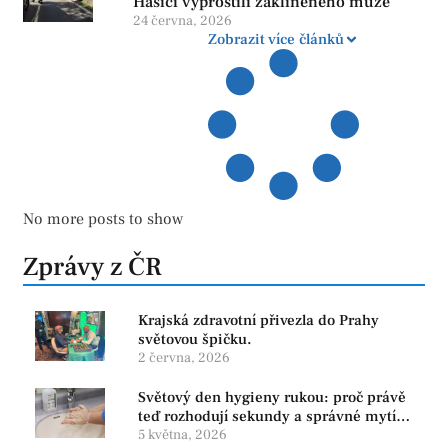
Hasiči vyprostili zaklíněného muže
24 června, 2026
Zobrazit více článků
No more posts to show
Zprávy z ČR
Krajská zdravotní přivezla do Prahy
světovou špičku.
2 června, 2026
Světový den hygieny rukou: proč právě
teď rozhodují sekundy a správné mytí
rukou
5 května, 2026