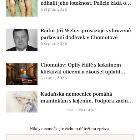
odhalit jeho totožnost. Policie žádá o
pomoc
6 srpna, 2026
Radní Jiří Weber prosazuje vyhrazené
parkování dodávek v Chomutově
6 srpna, 2026
Chomutov: Opilý řidič s kokainem
kličkoval ulicemi a zkoušel uplatit
policisty
5 srpna, 2026
Kadaňská nemocnice pomáhá
maminkám s kojením. Podpora začíná
už před porodem
KOMERČNÍ ČLÁNEK
Nikdy nezmeškejte žádnou důležitou zprávu.