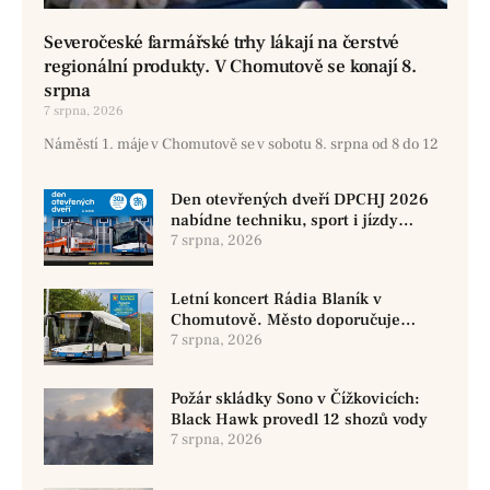
Severočeské farmářské trhy lákají na čerstvé
regionální produkty. V Chomutově se konají 8.
srpna
7 srpna, 2026
Náměstí 1. máje v Chomutově se v sobotu 8. srpna od 8 do 12
Den otevřených dveří DPCHJ 2026
nabídne techniku, sport i jízdy
historickými vozy
7 srpna, 2026
Letní koncert Rádia Blaník v
Chomutově. Město doporučuje
využít MHD
7 srpna, 2026
Požár skládky Sono v Čížkovicích:
Black Hawk provedl 12 shozů vody
7 srpna, 2026