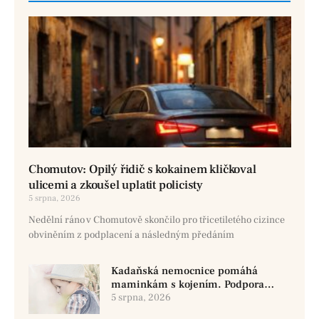
Chomutov: Opilý řidič s kokainem kličkoval
ulicemi a zkoušel uplatit policisty
5 srpna, 2026
Nedělní ráno v Chomutově skončilo pro třicetiletého cizince
obviněním z podplacení a následným předáním
Kadaňská nemocnice pomáhá
maminkám s kojením. Podpora
začíná už před porodem
5 srpna, 2026