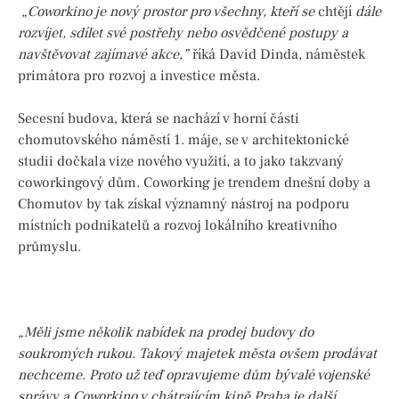
„Coworkino je nový prostor pro všechny, kteří se
chtějí
dále
rozvíjet, sdílet své postřehy nebo osvědčené postupy a
navštěvovat zajímavé akce,”
říká David Dinda, náměstek
primátora pro rozvoj a investice města.
Secesní budova, která se nachází v horní části
chomutovského náměstí 1. máje, se v architektonické
studii dočkala vize nového využití, a to jako takzvaný
coworkingový dům. Coworking je trendem dnešní doby a
Chomutov by tak získal významný nástroj na podporu
místních podnikatelů a rozvoj lokálního kreativního
průmyslu.
„Měli jsme několik nabídek na prodej budovy do
soukromých rukou. Takový majetek města ovšem prodávat
nechceme. Proto už teď opravujeme dům bývalé vojenské
správy a Coworkino v chátrajícím kině Praha je další