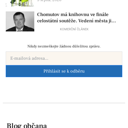
3 srpna, 2026
Chomutov má knihovnu ve finále
celostátní soutěže. Vedení města ji
přesto chce zrušit
KOMERČNÍ ČLÁNEK
Nikdy nezmeškejte žádnou důležitou zprávu.
Přihlásit se k odběru
Blog občana