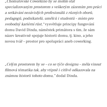
„Chomutovské Coworkino by se mohlo stát
specializovaným prostorem s veškerým zázemím pro práci
a setkávání nezávislých profesionálů z různých oborů,
pedagogů, podnikatelů, umělců i studentů – místo pro
svobodný kariérní růst,“
vysvětluje principy fungování
domu David Dinda, náměstek primátora s tím, že sám
název kreativně spojuje historii domu, tj. kino, a jeho
novou tvář – prostor pro spolupráci aneb coworking.
„Celým prostorem by se – co se týče designu – měla vinout
filmová tématika tak, aby vtipně i citlivě odkazovala na
známou historii tohoto domu,”
dodal Dinda.