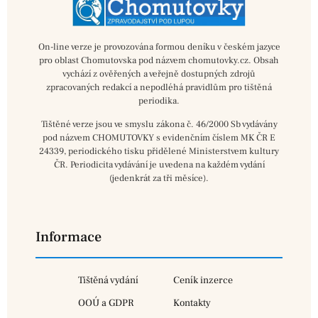
On-line verze je provozována formou deníku v českém jazyce
pro oblast Chomutovska pod názvem chomutovky.cz. Obsah
vychází z ověřených a veřejně dostupných zdrojů
zpracovaných redakcí a nepodléhá pravidlům pro tištěná
periodika.
Tištěné verze jsou ve smyslu zákona č. 46/2000 Sb vydávány
pod názvem CHOMUTOVKY s evidenčním číslem MK ČR E
24339, periodického tisku přidělené Ministerstvem kultury
ČR. Periodicita vydávání je uvedena na každém vydání
(jedenkrát za tři měsíce).
Informace
Tištěná vydání
Ceník inzerce
OOÚ a GDPR
Kontakty