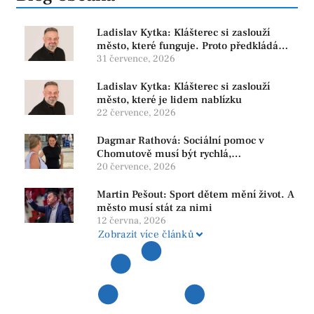
Ladislav Kytka: Klášterec si zaslouží
město, které funguje. Proto předkládáme
program, který řeší skutečné problémy
31 července, 2026
Ladislav Kytka: Klášterec si zaslouží
město, které je lidem nablízku
22 července, 2026
Dagmar Rathová: Sociální pomoc v
Chomutově musí být rychlá,
srozumitelná a férová. Ne udržovat lidi v
20 července, 2026
závislosti
Martin Pešout: Sport dětem mění život. A
město musí stát za nimi
12 června, 2026
Zobrazit více článků