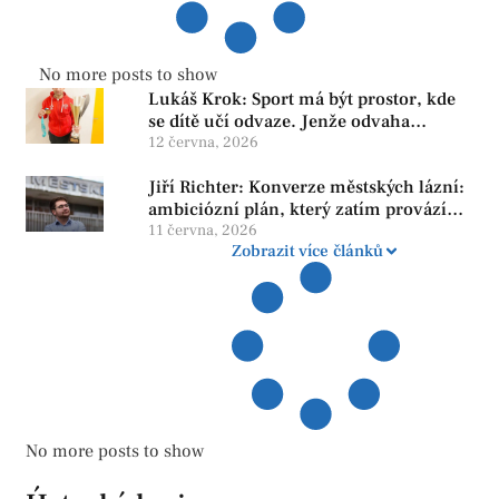
No more posts to show
Lukáš Krok: Sport má být prostor, kde
se dítě učí odvaze. Jenže odvaha
neroste tam, kde se bojí udělat chybu.
12 června, 2026
Jiří Richter: Konverze městských lázní:
ambiciózní plán, který zatím provází
více otazníků než jistot
11 června, 2026
Zobrazit více článků
No more posts to show