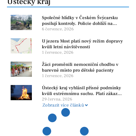
Ústecký kraj
Společné hlídky v Českém Švýcarsku
posilují kontroly. Policie dohlíží na
bezpečnost i ochranu přírody
6 července, 2026
U jezera Most platí nový režim dopravy
kvůli letní návštěvnosti
1 července, 2026
Žáci proměnili nemocniční chodbu v
barevné místo pro dětské pacienty
1 července, 2026
Ústecký kraj vyhlásil přísné podmínky
kvůli extrémnímu suchu. Platí zákaz
ohňů i pyrotechniky
29 června, 2026
Zobrazit více článků