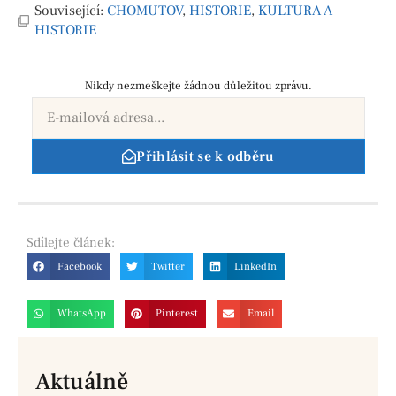
Související:
CHOMUTOV
,
HISTORIE
,
KULTURA A
HISTORIE
Nikdy nezmeškejte žádnou důležitou zprávu.
Přihlásit se k odběru
Sdílejte
článek:
Facebook
Twitter
LinkedIn
WhatsApp
Pinterest
Email
Aktuálně