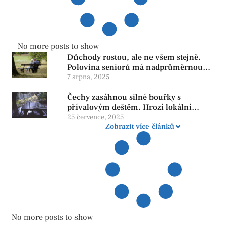
No more posts to show
Důchody rostou, ale ne všem stejně.
Polovina seniorů má nadprůměrnou
penzi, tisíce však žijí pod hranicí
7 srpna, 2025
důstojnosti — SPD chce zrušení vládní
Čechy zasáhnou silné bouřky s
reformy
přívalovým deštěm. Hrozí lokální
zatopení
25 července, 2025
Zobrazit více článků
No more posts to show