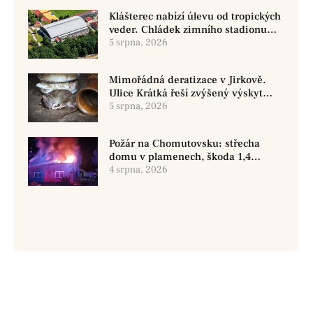
Klášterec nabízí úlevu od tropických
veder. Chládek zimního stadionu
pomůže seniorům i nemocným
5 srpna, 2026
Mimořádná deratizace v Jirkově.
Ulice Krátká řeší zvýšený výskyt
hlodavců
5 srpna, 2026
Požár na Chomutovsku: střecha
domu v plamenech, škoda 1,4
milionu
4 srpna, 2026