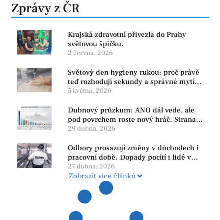
Zprávy z ČR
Krajská zdravotní přivezla do Prahy
světovou špičku.
2 června, 2026
Světový den hygieny rukou: proč právě
teď rozhodují sekundy a správné mytí
rukou
5 května, 2026
Dubnový průzkum: ANO dál vede, ale
pod povrchem roste nový hráč. Strana
PRO se drží nejvýš mezi menšími
29 dubna, 2026
subjekty
Odbory prosazují změny v důchodech i
pracovní době. Dopady pocítí i lidé v
našem regionu
27 dubna, 2026
Zobrazit více článků