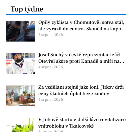
Top týdne
Opilý cyklista v Chomutově: sotva stál,
ale vyrazil do centra. Skončil na kapotě
auta
4 srpna, 2026
Josef Suchý v české reprezentaci září.
Otevřel skóre proti Kanadě a míří na
Hlinka Gretzky Cup
4 srpna, 2026
Za vzdělání stejně jako loni: Jirkov drží
ceny školních úplat beze změny
4 srpna, 2026
V Jirkově startuje další fáze revitalizace
vnitrobloku v Tkalcovské