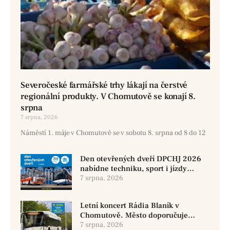
Severočeské farmářské trhy lákají na čerstvé
regionální produkty. V Chomutově se konají 8.
srpna
7 srpna, 2026
Náměstí 1. máje v Chomutově se v sobotu 8. srpna od 8 do 12
Den otevřených dveří DPCHJ 2026
nabídne techniku, sport i jízdy
historickými vozy
7 srpna, 2026
Letní koncert Rádia Blaník v
Chomutově. Město doporučuje
využít MHD
7 srpna, 2026