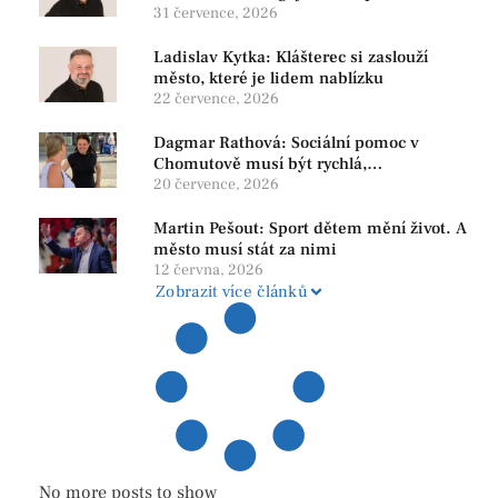
program, který řeší skutečné problémy
31 července, 2026
Ladislav Kytka: Klášterec si zaslouží
město, které je lidem nablízku
22 července, 2026
Dagmar Rathová: Sociální pomoc v
Chomutově musí být rychlá,
srozumitelná a férová. Ne udržovat lidi v
20 července, 2026
závislosti
Martin Pešout: Sport dětem mění život. A
město musí stát za nimi
12 června, 2026
Zobrazit více článků
No more posts to show