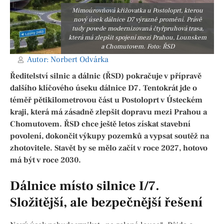
Mimoúrovňová křižovatka u Postoloprt, kterou
nový úsek dálnice D7 výrazně promění. Právě
tudy povede modernizovaná čtyřpruhová trasa,
která má zlepšit spojení mezi Prahou, Lounskem
a Chomutovem. Foto: ŘSD
Autor:
Norbert Odvárka
Ředitelství silnic a dálnic (ŘSD) pokračuje v přípravě
dalšího klíčového úseku dálnice D7. Tentokrát jde o
téměř pětikilometrovou část u Postoloprt v Ústeckém
kraji, která má zásadně zlepšit dopravu mezi Prahou a
Chomutovem. ŘSD chce ještě letos získat stavební
povolení, dokončit výkupy pozemků a vypsat soutěž na
zhotovitele. Stavět by se mělo začít v roce 2027, hotovo
má být v roce 2030.
Dálnice místo silnice I/7.
Složitější, ale bezpečnější řešení