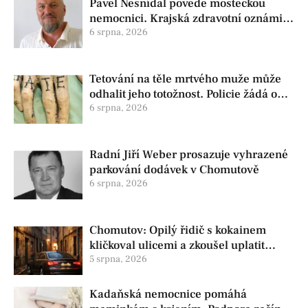
Pavel Nesnídal povede mosteckou
nemocnici. Krajská zdravotní oznámila
změnu ve vedení
6 srpna, 2026
Tetování na těle mrtvého muže může
odhalit jeho totožnost. Policie žádá o
pomoc
6 srpna, 2026
Radní Jiří Weber prosazuje vyhrazené
parkování dodávek v Chomutově
6 srpna, 2026
Chomutov: Opilý řidič s kokainem
kličkoval ulicemi a zkoušel uplatit
policisty
5 srpna, 2026
Kadaňská nemocnice pomáhá