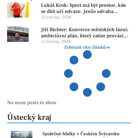
Lukáš Krok: Sport má být prostor, kde
se dítě učí odvaze. Jenže odvaha
neroste tam, kde se bojí udělat chybu.
12 června, 2026
Jiří Richter: Konverze městských lázní:
ambiciózní plán, který zatím provází
více otazníků než jistot
11 června, 2026
Zobrazit více článků
No more posts to show
Ústecký kraj
Společné hlídky v Českém Švýcarsku