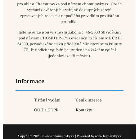
pro oblast Chomutovska pod názvem chomutovky.cz. Obsah
vychází z ověřených a veřejně dostupných zdrojů
zpracovaných redakcí a nepodléhá pravidlům pro tištěná
periodika.
Tištěné verze jsou ve smyslu zákona č. 46/2000 Sb vydávány
pod názvem CHOMUTOVKY s evidenčním číslem MK ČR E
24339, periodického tisku přidělené Ministerstvem kultury
ČR. Periodicita vydávání je uvedena na každém vydání
(jedenkrát za tři měsíce).
Informace
Tištěná vydání
Ceník inzerce
OOÚ a GDPR
Kontakty
Copyright 2023 © www.chomutovky.cz | Powered by www.legnavsky.cz