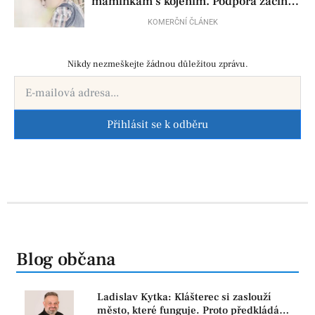
maminkám s kojením. Podpora začíná
už před porodem
KOMERČNÍ ČLÁNEK
Nikdy nezmeškejte žádnou důležitou zprávu.
Přihlásit se k odběru
Blog občana
Ladislav Kytka: Klášterec si zaslouží
město, které funguje. Proto předkládáme