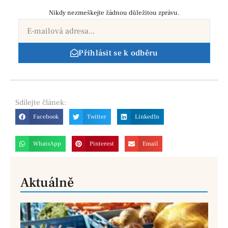
Nikdy nezmeškejte žádnou důležitou zprávu.
Přihlásit se k odběru
Sdílejte
článek:
Facebook
Twitter
LinkedIn
WhatsApp
Pinterest
Email
Aktuálně