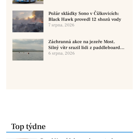
Požár skládky Sono v Čížkovicích:
Black Hawk provedl 12 shozů vody
7 srpna, 2026
Záchranná akce na jezeře Most.
Silný vítr srazil lidi z paddleboardů,
dvě osoby se pohřešují
6 srpna, 2026
Top týdne