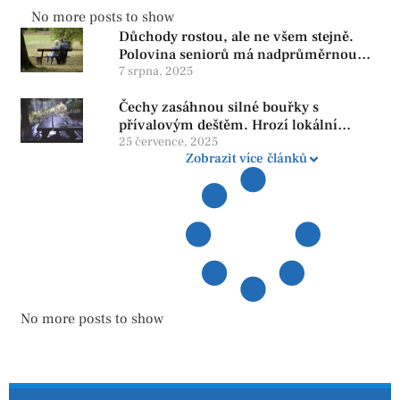
No more posts to show
Důchody rostou, ale ne všem stejně.
Polovina seniorů má nadprůměrnou
penzi, tisíce však žijí pod hranicí
7 srpna, 2025
důstojnosti — SPD chce zrušení vládní
Čechy zasáhnou silné bouřky s
reformy
přívalovým deštěm. Hrozí lokální
zatopení
25 července, 2025
Zobrazit více článků
No more posts to show