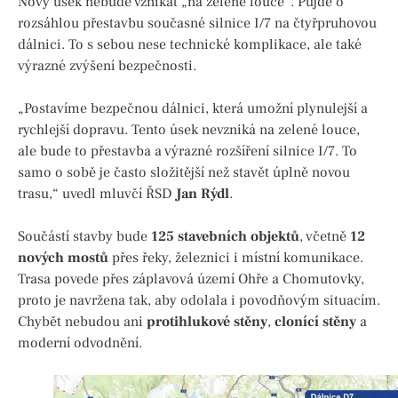
Nový úsek nebude vznikat „na zelené louce“. Půjde o
rozsáhlou přestavbu současné silnice I/7 na čtyřpruhovou
dálnici. To s sebou nese technické komplikace, ale také
výrazné zvýšení bezpečnosti.
„Postavíme bezpečnou dálnici, která umožní plynulejší a
rychlejší dopravu. Tento úsek nevzniká na zelené louce,
ale bude to přestavba a výrazné rozšíření silnice I/7. To
samo o sobě je často složitější než stavět úplně novou
trasu,“ uvedl mluvčí ŘSD
Jan Rýdl
.
Součástí stavby bude
125 stavebních objektů
, včetně
12
nových mostů
přes řeky, železnici i místní komunikace.
Trasa povede přes záplavová území Ohře a Chomutovky,
proto je navržena tak, aby odolala i povodňovým situacím.
Chybět nebudou ani
protihlukové stěny
,
clonící stěny
a
moderní odvodnění.