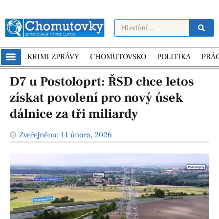
KRIMI ZPRÁVY
CHOMUTOVSKO
POLITIKA
PRÁ
D7 u Postoloprt: ŘSD chce letos
získat povolení pro nový úsek
dálnice za tři miliardy
Zveřejněno:
11 února, 2026