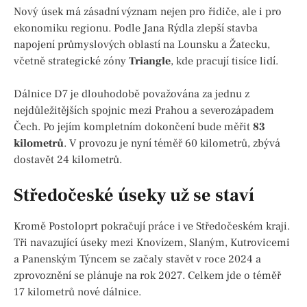
Nový úsek má zásadní význam nejen pro řidiče, ale i pro
ekonomiku regionu. Podle Jana Rýdla zlepší stavba
napojení průmyslových oblastí na Lounsku a Žatecku,
včetně strategické zóny
Triangle
, kde pracují tisíce lidí.
Dálnice D7 je dlouhodobě považována za jednu z
nejdůležitějších spojnic mezi Prahou a severozápadem
Čech. Po jejím kompletním dokončení bude měřit
83
kilometrů
. V provozu je nyní téměř 60 kilometrů, zbývá
dostavět 24 kilometrů.
Středočeské úseky už se staví
Kromě Postoloprt pokračují práce i ve Středočeském kraji.
Tři navazující úseky mezi Knovízem, Slaným, Kutrovicemi
a Panenským Týncem se začaly stavět v roce 2024 a
zprovoznění se plánuje na rok 2027. Celkem jde o téměř
17 kilometrů nové dálnice.