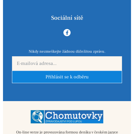
Sociální sítě
Nikdy nezmeškejte žádnou důležitou zprávu.
Přihlásit se k odběru
On-line verze je provozována formou deníku v českém jazyce