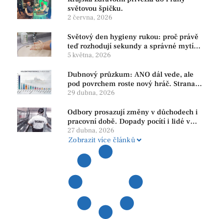
světovou špičku.
2 června, 2026
Světový den hygieny rukou: proč právě
teď rozhodují sekundy a správné mytí
rukou
5 května, 2026
Dubnový průzkum: ANO dál vede, ale
pod povrchem roste nový hráč. Strana
PRO se drží nejvýš mezi menšími
29 dubna, 2026
subjekty
Odbory prosazují změny v důchodech i
pracovní době. Dopady pocítí i lidé v
našem regionu
27 dubna, 2026
Zobrazit více článků