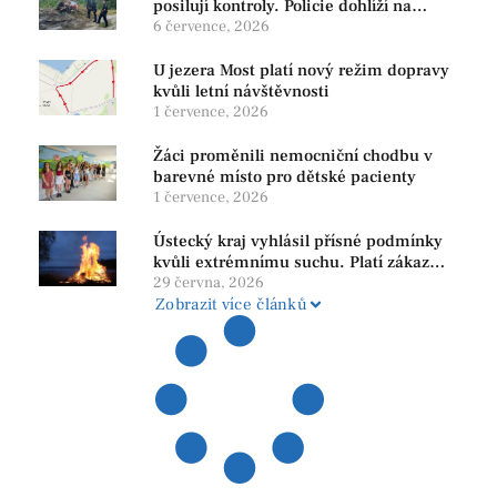
posilují kontroly. Policie dohlíží na
bezpečnost i ochranu přírody
6 července, 2026
U jezera Most platí nový režim dopravy
kvůli letní návštěvnosti
1 července, 2026
Žáci proměnili nemocniční chodbu v
barevné místo pro dětské pacienty
1 července, 2026
Ústecký kraj vyhlásil přísné podmínky
kvůli extrémnímu suchu. Platí zákaz
ohňů i pyrotechniky
29 června, 2026
Zobrazit více článků