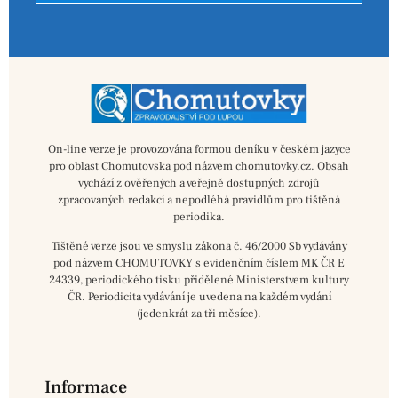
On-line verze je provozována formou deníku v českém jazyce
pro oblast Chomutovska pod názvem chomutovky.cz. Obsah
vychází z ověřených a veřejně dostupných zdrojů
zpracovaných redakcí a nepodléhá pravidlům pro tištěná
periodika.
Tištěné verze jsou ve smyslu zákona č. 46/2000 Sb vydávány
pod názvem CHOMUTOVKY s evidenčním číslem MK ČR E
24339, periodického tisku přidělené Ministerstvem kultury
ČR. Periodicita vydávání je uvedena na každém vydání
(jedenkrát za tři měsíce).
Informace