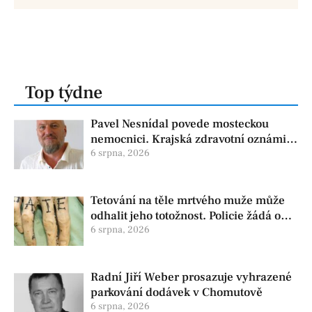
Top týdne
Pavel Nesnídal povede mosteckou
nemocnici. Krajská zdravotní oznámila
změnu ve vedení
6 srpna, 2026
Tetování na těle mrtvého muže může
odhalit jeho totožnost. Policie žádá o
pomoc
6 srpna, 2026
Radní Jiří Weber prosazuje vyhrazené
parkování dodávek v Chomutově
6 srpna, 2026