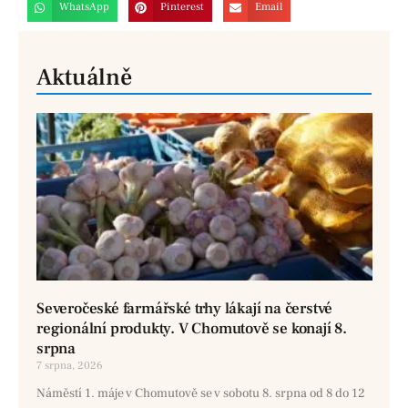
WhatsApp
Pinterest
Email
Aktuálně
Severočeské farmářské trhy lákají na čerstvé
regionální produkty. V Chomutově se konají 8.
srpna
7 srpna, 2026
Náměstí 1. máje v Chomutově se v sobotu 8. srpna od 8 do 12