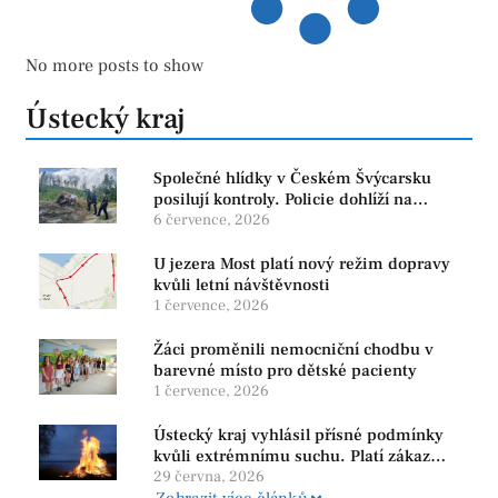
No more posts to show
Ústecký kraj
Společné hlídky v Českém Švýcarsku
posilují kontroly. Policie dohlíží na
bezpečnost i ochranu přírody
6 července, 2026
U jezera Most platí nový režim dopravy
kvůli letní návštěvnosti
1 července, 2026
Žáci proměnili nemocniční chodbu v
barevné místo pro dětské pacienty
1 července, 2026
Ústecký kraj vyhlásil přísné podmínky
kvůli extrémnímu suchu. Platí zákaz
ohňů i pyrotechniky
29 června, 2026