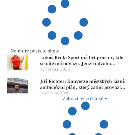
No more posts to show
Lukáš Krok: Sport má být prostor, kde
se dítě učí odvaze. Jenže odvaha
neroste tam, kde se bojí udělat chybu.
12 června, 2026
Jiří Richter: Konverze městských lázní:
ambiciózní plán, který zatím provází
více otazníků než jistot
11 června, 2026
Zobrazit více článků