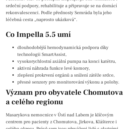
srdeční podpory, rehabilituje a připravuje se na domácí
rekonvalescenci. Podle přednosty Semráda byla jeho
léčebná cesta „naprosto ukázková“.
Co Impella 5.5 umí
dlouhodobější hemodynamická podpora díky
technologii SmartAssist,
vysokorychlostní axiální pumpa na konci katétru,
aktivní náhrada funkce levé komory,
zlepšení prokrvení orgánů a snížení zátěže srdce,
přesné senzory pro monitorování výkonu a polohy.
Význam pro obyvatele Chomutova
a celého regionu
Masarykova nemocnice v Ústí nad Labem je klíčovým
centrem pro pacienty z Chomutova, Jirkova, Klášterce i
celého okresu. Právě sem jsou převáženi lidé s akutními