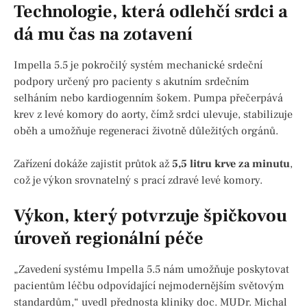
Technologie, která odlehčí srdci a
dá mu čas na zotavení
Impella 5.5 je pokročilý systém mechanické srdeční
podpory určený pro pacienty s akutním srdečním
selháním nebo kardiogenním šokem. Pumpa přečerpává
krev z levé komory do aorty, čímž srdci ulevuje, stabilizuje
oběh a umožňuje regeneraci životně důležitých orgánů.
Zařízení dokáže zajistit průtok až
5,5 litru krve za minutu
,
což je výkon srovnatelný s prací zdravé levé komory.
Výkon, který potvrzuje špičkovou
úroveň regionální péče
„Zavedení systému Impella 5.5 nám umožňuje poskytovat
pacientům léčbu odpovídající nejmodernějším světovým
standardům,“ uvedl přednosta kliniky doc. MUDr. Michal