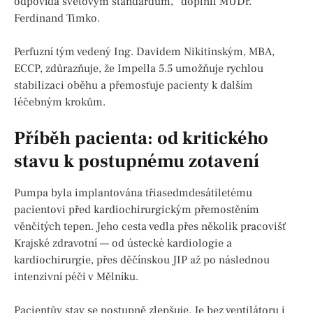
odpovídá světovým standardům,“ doplnil MUDr.
Ferdinand Timko.
Perfuzní tým vedený Ing. Davidem Nikitinským, MBA,
ECCP, zdůrazňuje, že Impella 5.5 umožňuje rychlou
stabilizaci oběhu a přemosťuje pacienty k dalším
léčebným krokům.
Příběh pacienta: od kritického
stavu k postupnému zotavení
Pumpa byla implantována třiasedmdesátiletému
pacientovi před kardiochirurgickým přemostěním
věnčitých tepen. Jeho cesta vedla přes několik pracovišť
Krajské zdravotní — od ústecké kardiologie a
kardiochirurgie, přes děčínskou JIP až po následnou
intenzivní péči v Mělníku.
Pacientův stav se postupně zlepšuje. Je bez ventilátoru i