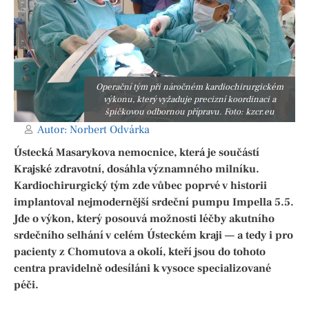
Operační tým při náročném kardiochirurgickém
výkonu, který vyžaduje precizní koordinaci a
špičkovou odbornou přípravu. Foto: kzcr.eu
Autor:
Norbert Odvárka
Ústecká Masarykova nemocnice, která je součástí
Krajské zdravotní, dosáhla významného milníku.
Kardiochirurgický tým zde vůbec poprvé v historii
implantoval nejmodernější srdeční pumpu Impella 5.5.
Jde o výkon, který posouvá možnosti léčby akutního
srdečního selhání v celém Ústeckém kraji — a tedy i pro
pacienty z Chomutova a okolí, kteří jsou do tohoto
centra pravidelně odesíláni k vysoce specializované
péči.