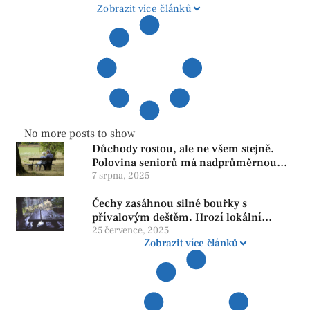
Zobrazit více článků
No more posts to show
Důchody rostou, ale ne všem stejně.
Polovina seniorů má nadprůměrnou
penzi, tisíce však žijí pod hranicí
7 srpna, 2025
důstojnosti — SPD chce zrušení vládní
Čechy zasáhnou silné bouřky s
reformy
přívalovým deštěm. Hrozí lokální
zatopení
25 července, 2025
Zobrazit více článků