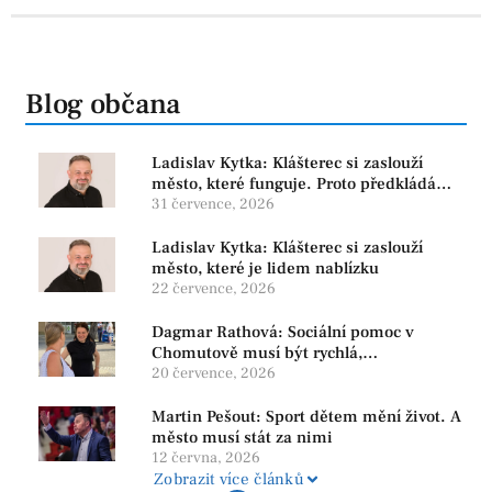
Blog občana
Ladislav Kytka: Klášterec si zaslouží
město, které funguje. Proto předkládáme
program, který řeší skutečné problémy
31 července, 2026
Ladislav Kytka: Klášterec si zaslouží
město, které je lidem nablízku
22 července, 2026
Dagmar Rathová: Sociální pomoc v
Chomutově musí být rychlá,
srozumitelná a férová. Ne udržovat lidi v
20 července, 2026
závislosti
Martin Pešout: Sport dětem mění život. A
město musí stát za nimi
12 června, 2026
Zobrazit více článků