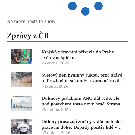
No more posts to show
Zprávy z ČR
Krajská zdravotní přivezla do Prahy
světovou špičku.
2 června, 2026
Světový den hygieny rukou: proč právě
teď rozhodují sekundy a správné mytí
rukou
5 května, 2026
Dubnový průzkum: ANO dál vede, ale
pod povrchem roste nový hráč. Strana
PRO se drží nejvýš mezi menšími
29 dubna, 2026
subjekty
Odbory prosazují změny v důchodech i
pracovní době. Dopady pocítí i lidé v
našem regionu
27 dubna, 2026