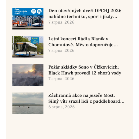
Den otevřených dveří DPCHJ 2026
nabídne techniku, sport i jízdy
historickými vozy
7 srpna, 2026
Letní koncert Rádia Blaník v
Chomutově. Město doporučuje
využít MHD
7 srpna, 2026
Požár skládky Sono v Čížkovicích:
Black Hawk provedl 12 shozů vody
7 srpna, 2026
Záchranná akce na jezeře Most.
Silný vítr srazil lidi z paddleboardů,
dvě osoby se pohřešují
6 srpna, 2026