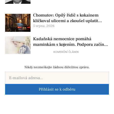
Chomutov: Opilý řidič s kokainem
kličkoval ulicemi a zkoušel uplatit
policisty
5 srpna, 2026
Kadaňská nemocnice pomáhá
maminkám s kojením. Podpora začíná
už před porodem
KOMERČNÍ ČLÁNEK
Nikdy nezmeškejte žádnou důležitou zprávu.
Přihlásit se k odběru