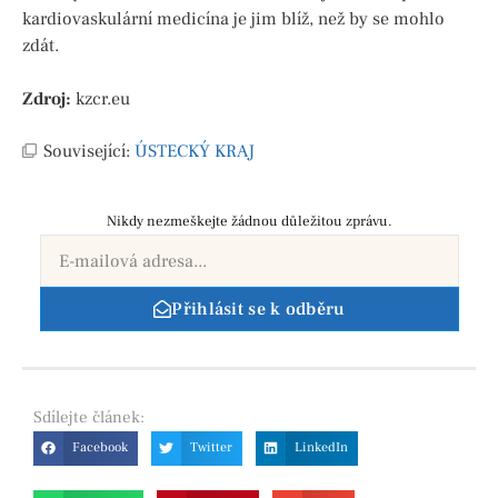
kardiovaskulární medicína je jim blíž, než by se mohlo
zdát.
Zdroj:
kzcr.eu
Související:
ÚSTECKÝ KRAJ
Nikdy nezmeškejte žádnou důležitou zprávu.
Přihlásit se k odběru
Sdílejte
článek:
Facebook
Twitter
LinkedIn