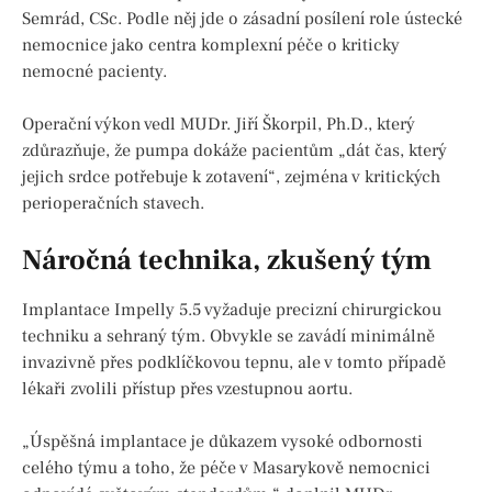
Semrád, CSc. Podle něj jde o zásadní posílení role ústecké
nemocnice jako centra komplexní péče o kriticky
nemocné pacienty.
Operační výkon vedl MUDr. Jiří Škorpil, Ph.D., který
zdůrazňuje, že pumpa dokáže pacientům „dát čas, který
jejich srdce potřebuje k zotavení“, zejména v kritických
perioperačních stavech.
Náročná technika, zkušený tým
Implantace Impelly 5.5 vyžaduje precizní chirurgickou
techniku a sehraný tým. Obvykle se zavádí minimálně
invazivně přes podklíčkovou tepnu, ale v tomto případě
lékaři zvolili přístup přes vzestupnou aortu.
„Úspěšná implantace je důkazem vysoké odbornosti
celého týmu a toho, že péče v Masarykově nemocnici