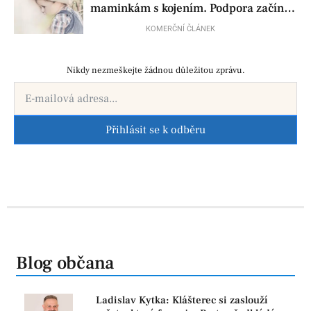
maminkám s kojením. Podpora začíná
už před porodem
KOMERČNÍ ČLÁNEK
Nikdy nezmeškejte žádnou důležitou zprávu.
Přihlásit se k odběru
Blog občana
Ladislav Kytka: Klášterec si zaslouží