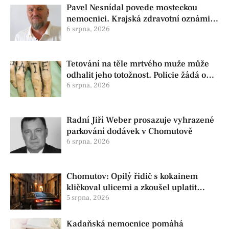
Pavel Nesnídal povede mosteckou
nemocnici. Krajská zdravotní oznámila
změnu ve vedení
6 srpna, 2026
Tetování na těle mrtvého muže může
odhalit jeho totožnost. Policie žádá o
pomoc
6 srpna, 2026
Radní Jiří Weber prosazuje vyhrazené
parkování dodávek v Chomutově
6 srpna, 2026
Chomutov: Opilý řidič s kokainem
kličkoval ulicemi a zkoušel uplatit
policisty
5 srpna, 2026
Kadaňská nemocnice pomáhá