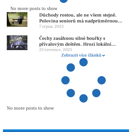
No more posts to show
Důchody rostou, ale ne všem stejně.
Polovina seniorů má nadprůměrnou
penzi, tisíce však žijí pod hranicí
7 srpna, 2025
důstojnosti — SPD chce zrušení vládní
Čechy zasáhnou silné bouřky s
reformy
přívalovým deštěm. Hrozí lokální
zatopení
25 července, 2025
Zobrazit více článků
No more posts to show