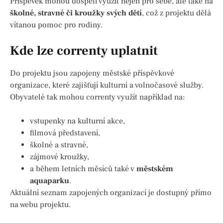
Příspěvek mohou dospělí využít nejen pro sebe, ale také na
školné, stravné či kroužky svých dětí
, což z projektu dělá
vítanou pomoc pro rodiny.
Kde lze correnty uplatnit
Do projektu jsou zapojeny městské příspěvkové
organizace, které zajišťují kulturní a volnočasové služby.
Obyvatelé tak mohou correnty využít například na:
vstupenky na kulturní akce,
filmová představení,
školné a stravné,
zájmové kroužky,
a během letních měsíců také v
městském
aquaparku
.
Aktuální seznam zapojených organizací je dostupný přímo
na webu projektu.