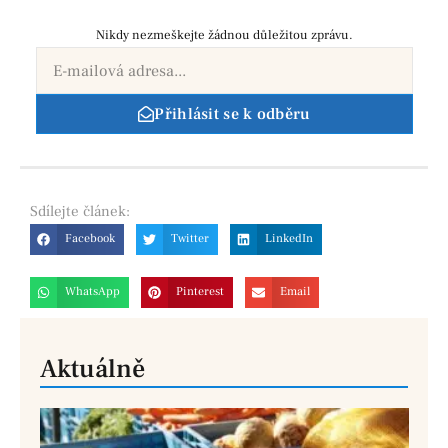
Nikdy nezmeškejte žádnou důležitou zprávu.
Přihlásit se k odběru
Sdílejte
článek:
Facebook
Twitter
LinkedIn
WhatsApp
Pinterest
Email
Aktuálně