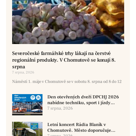
Severočeské farmářské trhy lákají na čerstvé
regionální produkty. V Chomutově se konají 8.
srpna
7 srpna, 2026
Náměstí 1. máje v Chomutově se v sobotu 8. srpna od 8 do 12
Den otevřených dveří DPCHJ 2026
nabídne techniku, sport i jízdy
historickými vozy
7 srpna, 2026
Letní koncert Rádia Blaník v
Chomutově. Město doporučuje
7 srpna, 2026