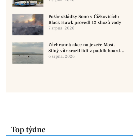
využít MHD
Požár skládky Sono v Čížkovicích:
Black Hawk provedl 12 shozů vody
7 srpna, 2026
Záchranná akce na jezeře Most.
Silný vítr srazil lidi z paddleboardů,
dvě osoby se pohřešují
6 srpna, 2026
Top týdne