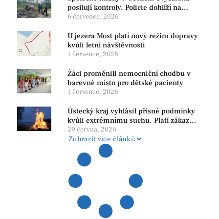
posilují kontroly. Policie dohlíží na
bezpečnost i ochranu přírody
6 července, 2026
U jezera Most platí nový režim dopravy
kvůli letní návštěvnosti
1 července, 2026
Žáci proměnili nemocniční chodbu v
barevné místo pro dětské pacienty
1 července, 2026
Ústecký kraj vyhlásil přísné podmínky
kvůli extrémnímu suchu. Platí zákaz
ohňů i pyrotechniky
29 června, 2026
Zobrazit více článků