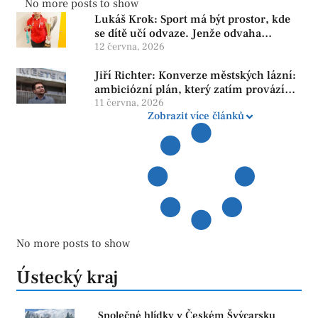
No more posts to show
Lukáš Krok: Sport má být prostor, kde
se dítě učí odvaze. Jenže odvaha
neroste tam, kde se bojí udělat chybu.
12 června, 2026
Jiří Richter: Konverze městských lázní:
ambiciózní plán, který zatím provází
více otazníků než jistot
11 června, 2026
Zobrazit více článků
No more posts to show
Ústecký kraj
Společné hlídky v Českém Švýcarsku