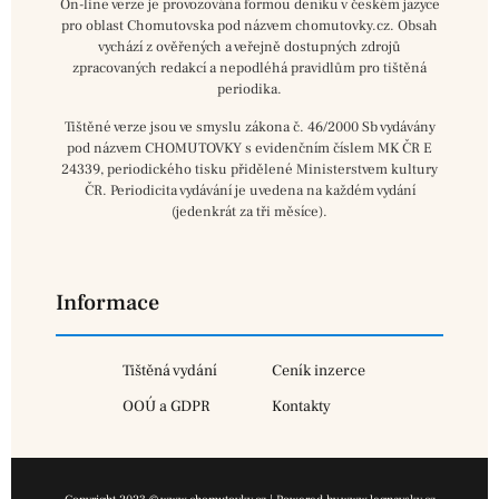
On-line verze je provozována formou deníku v českém jazyce
pro oblast Chomutovska pod názvem chomutovky.cz. Obsah
vychází z ověřených a veřejně dostupných zdrojů
zpracovaných redakcí a nepodléhá pravidlům pro tištěná
periodika.
Tištěné verze jsou ve smyslu zákona č. 46/2000 Sb vydávány
pod názvem CHOMUTOVKY s evidenčním číslem MK ČR E
24339, periodického tisku přidělené Ministerstvem kultury
ČR. Periodicita vydávání je uvedena na každém vydání
(jedenkrát za tři měsíce).
Informace
Tištěná vydání
Ceník inzerce
OOÚ a GDPR
Kontakty