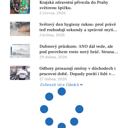
Krajská zdravotní přivezla do Prahy
světovou špičku.
2 června, 2026
Světový den hygieny rukou: proč právě
teď rozhodují sekundy a správné mytí
rukou
5 května, 2026
Dubnový průzkum: ANO dál vede, ale
pod povrchem roste nový hráč. Strana
PRO se drží nejvýš mezi menšími
29 dubna, 2026
subjekty
Odbory prosazují změny v důchodech i
pracovní době. Dopady pocítí i lidé v
našem regionu
27 dubna, 2026
Zobrazit více článků