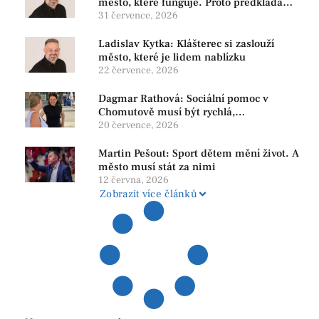
město, které funguje. Proto předkládáme
program, který řeší skutečné problémy
31 července, 2026
Ladislav Kytka: Klášterec si zaslouží
město, které je lidem nablízku
22 července, 2026
Dagmar Rathová: Sociální pomoc v
Chomutově musí být rychlá,
srozumitelná a férová. Ne udržovat lidi v
20 července, 2026
závislosti
Martin Pešout: Sport dětem mění život. A
město musí stát za nimi
12 června, 2026
Zobrazit více článků