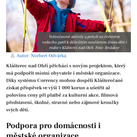
Volnočasové aktivity a pohyb na čerstvém
vzduchu patří k důležitým součástem života dětí i
rodin v Klášterci nad Ohří. Foto: Redakce
Autor:
Norbert Odvárka
Klášterec nad Ohří přichází s novým projektem, který
má podpořit místní obyvatele i městské organizace.
Díky systému Corrency mohou dospělí Klášterečané
získat příspěvek ve výši 1 000 korun a ušetřit až
polovinu ceny při platbě za kulturní akce, filmová
představení, školné, stravné nebo zájmové kroužky
svých dětí.
Podpora pro domácnosti i
městské organizace