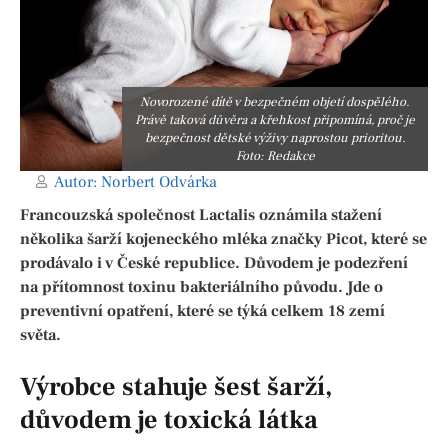
Novorozené dítě v bezpečném objetí dospělého.
Právě taková důvěra a křehkost připomíná, proč je
bezpečnost dětské výživy naprostou prioritou.
Foto: Redakce
Autor:
Norbert Odvárka
Francouzská společnost Lactalis oznámila stažení
několika šarží kojeneckého mléka značky Picot, které se
prodávalo i v České republice. Důvodem je podezření
na přítomnost toxinu bakteriálního původu. Jde o
preventivní opatření, které se týká celkem 18 zemí
světa.
Výrobce stahuje šest šarží,
důvodem je toxická látka