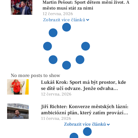
Martin Pešout: Sport dětem mění život. A
město musí stát za nimi
12 června, 2026
Zobrazit více článků
No more posts to show
Lukáš Krok: Sport má být prostor, kde
se dítě učí odvaze. Jenže odvaha
neroste tam, kde se bojí udělat chybu.
12 června, 2026
Jiří Richter: Konverze městských lázní:
ambiciózní plán, který zatím provází
více otazníků než jistot
11 června, 2026
Zobrazit více článků