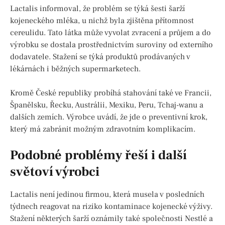
Lactalis informoval, že problém se týká šesti šarží
kojeneckého mléka, u nichž byla zjištěna přítomnost
cereulidu. Tato látka může vyvolat zvracení a průjem a do
výrobku se dostala prostřednictvím suroviny od externího
dodavatele. Stažení se týká produktů prodávaných v
lékárnách i běžných supermarketech.
Kromě České republiky probíhá stahování také ve Francii,
Španělsku, Řecku, Austrálii, Mexiku, Peru, Tchaj-wanu a
dalších zemích. Výrobce uvádí, že jde o preventivní krok,
který má zabránit možným zdravotním komplikacím.
Podobné problémy řeší i další
světoví výrobci
Lactalis není jedinou firmou, která musela v posledních
týdnech reagovat na riziko kontaminace kojenecké výživy.
Stažení některých šarží oznámily také společnosti Nestlé a