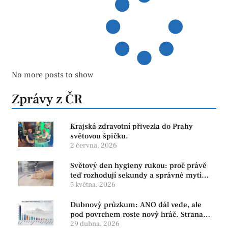
No more posts to show
Zprávy z ČR
Krajská zdravotní přivezla do Prahy
světovou špičku.
2 června, 2026
Světový den hygieny rukou: proč právě
teď rozhodují sekundy a správné mytí
rukou
5 května, 2026
Dubnový průzkum: ANO dál vede, ale
pod povrchem roste nový hráč. Strana
PRO se drží nejvýš mezi menšími
29 dubna, 2026