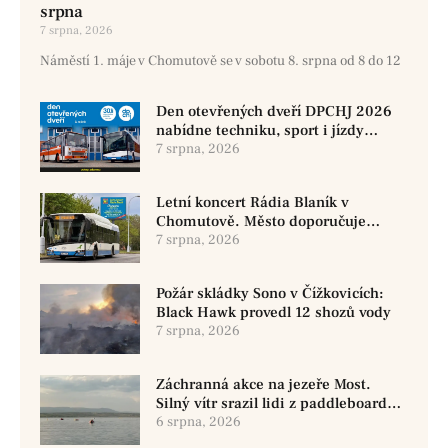
srpna
7 srpna, 2026
Náměstí 1. máje v Chomutově se v sobotu 8. srpna od 8 do 12
Den otevřených dveří DPCHJ 2026
nabídne techniku, sport i jízdy
historickými vozy
7 srpna, 2026
Letní koncert Rádia Blaník v
Chomutově. Město doporučuje
využít MHD
7 srpna, 2026
Požár skládky Sono v Čížkovicích:
Black Hawk provedl 12 shozů vody
7 srpna, 2026
Záchranná akce na jezeře Most.
Silný vítr srazil lidi z paddleboardů,
dvě osoby se pohřešují
6 srpna, 2026