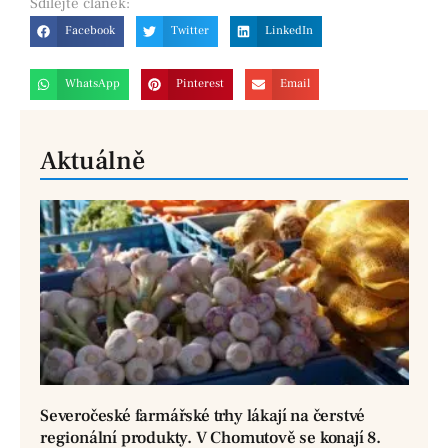
Sdílejte
článek:
Facebook
Twitter
LinkedIn
WhatsApp
Pinterest
Email
Aktuálně
Severočeské farmářské trhy lákají na čerstvé
regionální produkty. V Chomutově se konají 8.