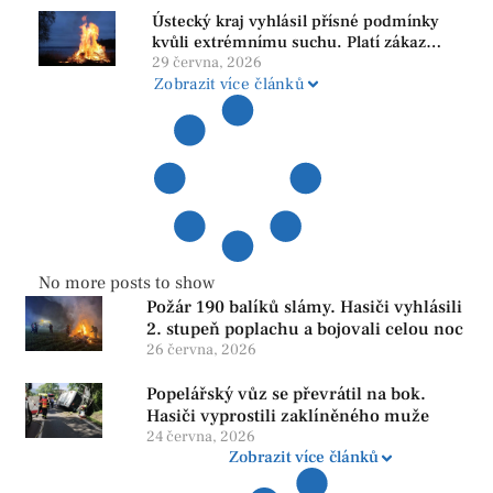
Ústecký kraj vyhlásil přísné podmínky
kvůli extrémnímu suchu. Platí zákaz
ohňů i pyrotechniky
29 června, 2026
Zobrazit více článků
No more posts to show
Požár 190 balíků slámy. Hasiči vyhlásili
2. stupeň poplachu a bojovali celou noc
26 června, 2026
Popelářský vůz se převrátil na bok.
Hasiči vyprostili zaklíněného muže
24 června, 2026
Zobrazit více článků