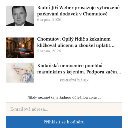
Radní Jiří Weber prosazuje vyhrazené
parkování dodávek v Chomutově
6 srpna, 2026
Chomutov: Opilý řidič s kokainem
kličkoval ulicemi a zkoušel uplatit
policisty
5 srpna, 2026
Kadaňská nemocnice pomáhá
maminkám s kojením. Podpora začíná
už před porodem
KOMERČNÍ ČLÁNEK
Nikdy nezmeškejte žádnou důležitou zprávu.
Přihlásit se k odběru