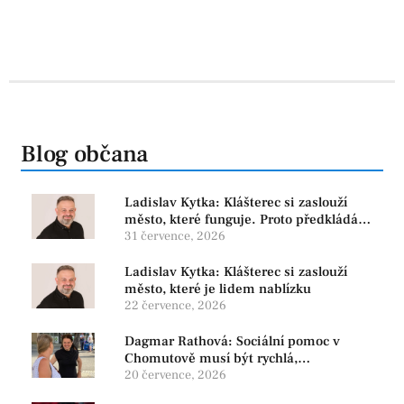
Blog občana
Ladislav Kytka: Klášterec si zaslouží
město, které funguje. Proto předkládáme
program, který řeší skutečné problémy
31 července, 2026
Ladislav Kytka: Klášterec si zaslouží
město, které je lidem nablízku
22 července, 2026
Dagmar Rathová: Sociální pomoc v
Chomutově musí být rychlá,
srozumitelná a férová. Ne udržovat lidi v
20 července, 2026
závislosti