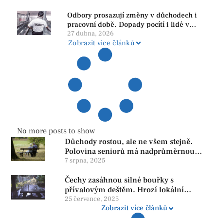
subjekty
Odbory prosazují změny v důchodech i
pracovní době. Dopady pocítí i lidé v
našem regionu
27 dubna, 2026
Zobrazit více článků
No more posts to show
Důchody rostou, ale ne všem stejně.
Polovina seniorů má nadprůměrnou
penzi, tisíce však žijí pod hranicí
7 srpna, 2025
důstojnosti — SPD chce zrušení vládní
Čechy zasáhnou silné bouřky s
reformy
přívalovým deštěm. Hrozí lokální
zatopení
25 července, 2025
Zobrazit více článků