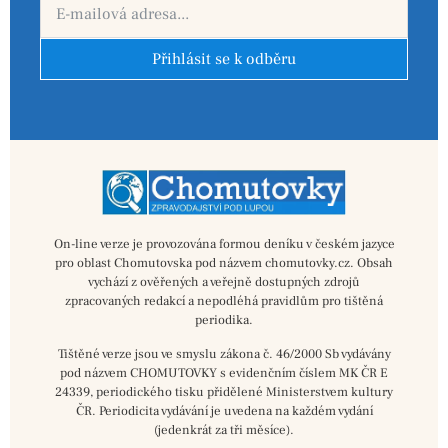
Přihlásit se k odběru
On-line verze je provozována formou deníku v českém jazyce
pro oblast Chomutovska pod názvem chomutovky.cz. Obsah
vychází z ověřených a veřejně dostupných zdrojů
zpracovaných redakcí a nepodléhá pravidlům pro tištěná
periodika.
Tištěné verze jsou ve smyslu zákona č. 46/2000 Sb vydávány
pod názvem CHOMUTOVKY s evidenčním číslem MK ČR E
24339, periodického tisku přidělené Ministerstvem kultury
ČR. Periodicita vydávání je uvedena na každém vydání
(jedenkrát za tři měsíce).