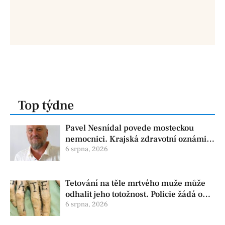
Top týdne
Pavel Nesnídal povede mosteckou
nemocnici. Krajská zdravotní oznámila
změnu ve vedení
6 srpna, 2026
Tetování na těle mrtvého muže může
odhalit jeho totožnost. Policie žádá o
pomoc
6 srpna, 2026