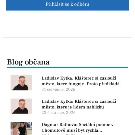
Přihlásit se k odběru
Blog občana
Ladislav Kytka: Klášterec si zaslouží
město, které funguje. Proto předkládáme
program, který řeší skutečné problémy
31 července, 2026
Ladislav Kytka: Klášterec si zaslouží
město, které je lidem nablízku
22 července, 2026
Dagmar Rathová: Sociální pomoc v
Chomutově musí být rychlá,