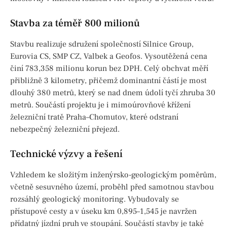
Stavba za téměř 800 milionů
Stavbu realizuje sdružení společností Silnice Group,
Eurovia CS, SMP CZ, Valbek a Geofos. Vysoutěžená cena
činí 783,358 milionu korun bez DPH. Celý obchvat měří
přibližně 3 kilometry, přičemž dominantní částí je most
dlouhý 380 metrů, který se nad dnem údolí tyčí zhruba 30
metrů. Součástí projektu je i mimoúrovňové křížení
železniční tratě Praha–Chomutov, které odstraní
nebezpečný železniční přejezd.
Technické výzvy a řešení
Vzhledem ke složitým inženýrsko-geologickým poměrům,
včetně sesuvného území, proběhl před samotnou stavbou
rozsáhlý geologický monitoring. Vybudovaly se
přístupové cesty a v úseku km 0,895–1,545 je navržen
přídatný jízdní pruh ve stoupání. Součástí stavby je také