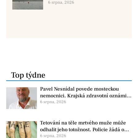
dvě osoby se pohřešují
6 srpna, 2026
Top týdne
Pavel Nesnídal povede mosteckou
nemocnici. Krajská zdravotní oznámila
změnu ve vedení
6 srpna, 2026
Tetování na těle mrtvého muže může
odhalit jeho totožnost. Policie žádá o
pomoc
6 srpna, 2026