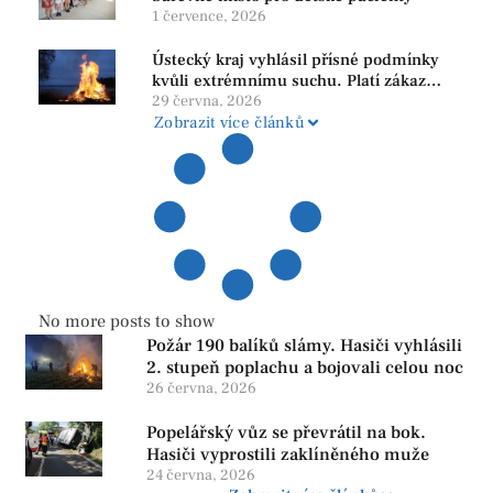
1 července, 2026
Ústecký kraj vyhlásil přísné podmínky
kvůli extrémnímu suchu. Platí zákaz
ohňů i pyrotechniky
29 června, 2026
Zobrazit více článků
No more posts to show
Požár 190 balíků slámy. Hasiči vyhlásili
2. stupeň poplachu a bojovali celou noc
26 června, 2026
Popelářský vůz se převrátil na bok.
Hasiči vyprostili zaklíněného muže
24 června, 2026