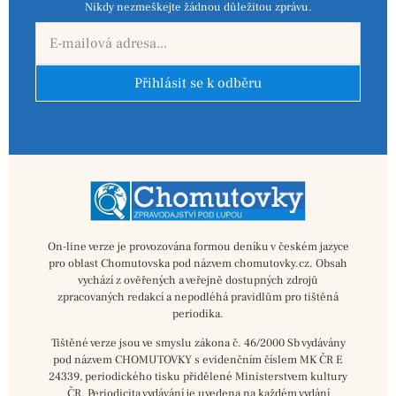
Nikdy nezmeškejte žádnou důležitou zprávu.
Přihlásit se k odběru
On-line verze je provozována formou deníku v českém jazyce
pro oblast Chomutovska pod názvem chomutovky.cz. Obsah
vychází z ověřených a veřejně dostupných zdrojů
zpracovaných redakcí a nepodléhá pravidlům pro tištěná
periodika.
Tištěné verze jsou ve smyslu zákona č. 46/2000 Sb vydávány
pod názvem CHOMUTOVKY s evidenčním číslem MK ČR E
24339, periodického tisku přidělené Ministerstvem kultury
ČR. Periodicita vydávání je uvedena na každém vydání