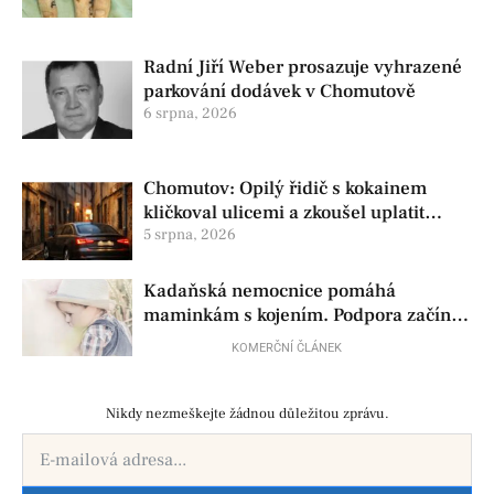
Radní Jiří Weber prosazuje vyhrazené
parkování dodávek v Chomutově
6 srpna, 2026
Chomutov: Opilý řidič s kokainem
kličkoval ulicemi a zkoušel uplatit
policisty
5 srpna, 2026
Kadaňská nemocnice pomáhá
maminkám s kojením. Podpora začíná
už před porodem
KOMERČNÍ ČLÁNEK
Nikdy nezmeškejte žádnou důležitou zprávu.