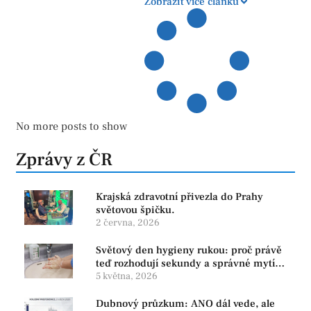
Zobrazit více článků
No more posts to show
Zprávy z ČR
Krajská zdravotní přivezla do Prahy
světovou špičku.
2 června, 2026
Světový den hygieny rukou: proč právě
teď rozhodují sekundy a správné mytí
rukou
5 května, 2026
Dubnový průzkum: ANO dál vede, ale