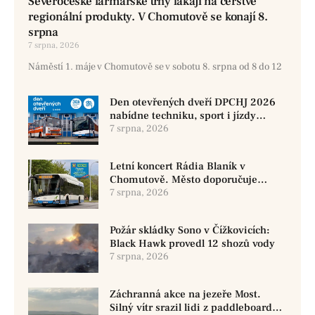
Severočeské farmářské trhy lákají na čerstvé
regionální produkty. V Chomutově se konají 8.
srpna
7 srpna, 2026
Náměstí 1. máje v Chomutově se v sobotu 8. srpna od 8 do 12
Den otevřených dveří DPCHJ 2026
nabídne techniku, sport i jízdy
historickými vozy
7 srpna, 2026
Letní koncert Rádia Blaník v
Chomutově. Město doporučuje
využít MHD
7 srpna, 2026
Požár skládky Sono v Čížkovicích:
Black Hawk provedl 12 shozů vody
7 srpna, 2026
Záchranná akce na jezeře Most.
Silný vítr srazil lidi z paddleboardů,