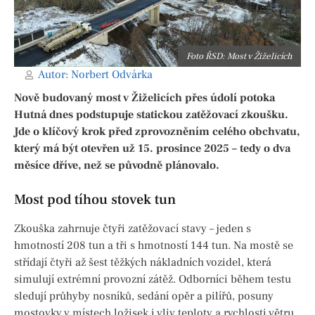
Foto ŘSD: Most v Žiželicích
Autor:
Norbert Odvárka
Nově budovaný most v Žiželicích přes údolí potoka
Hutná dnes podstupuje statickou zatěžovací zkoušku.
Jde o klíčový krok před zprovozněním celého obchvatu,
který má být otevřen už 15. prosince 2025 – tedy o dva
měsíce dříve, než se původně plánovalo.
Most pod tíhou stovek tun
Zkouška zahrnuje čtyři zatěžovací stavy – jeden s
hmotností 208 tun a tři s hmotností 144 tun. Na mostě se
střídají čtyři až šest těžkých nákladních vozidel, která
simulují extrémní provozní zátěž. Odborníci během testu
sledují průhyby nosníků, sedání opěr a pilířů, posuny
mostovky v místech ložisek i vliv teploty a rychlosti větru.