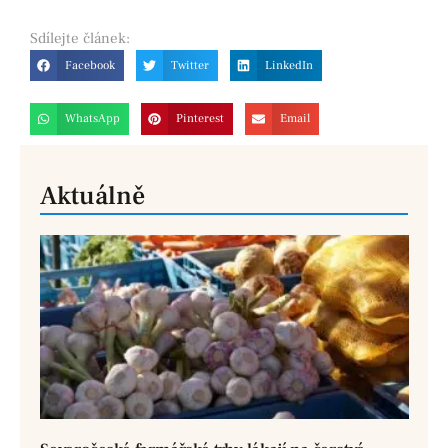
Sdílejte
článek:
Facebook
Twitter
LinkedIn
WhatsApp
Pinterest
Email
Aktuálně