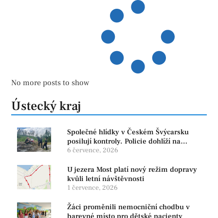
No more posts to show
Ústecký kraj
Společné hlídky v Českém Švýcarsku
posilují kontroly. Policie dohlíží na
bezpečnost i ochranu přírody
6 července, 2026
U jezera Most platí nový režim dopravy
kvůli letní návštěvnosti
1 července, 2026
Žáci proměnili nemocniční chodbu v
barevné místo pro dětské pacienty