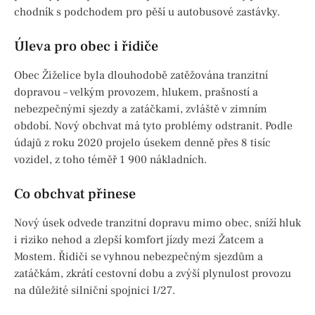
chodník s podchodem pro pěší u autobusové zastávky.
Úleva pro obec i řidiče
Obec Žiželice byla dlouhodobě zatěžována tranzitní
dopravou – velkým provozem, hlukem, prašností a
nebezpečnými sjezdy a zatáčkami, zvláště v zimním
období. Nový obchvat má tyto problémy odstranit. Podle
údajů z roku 2020 projelo úsekem denně přes 8 tisíc
vozidel, z toho téměř 1 900 nákladních.
Co obchvat přinese
Nový úsek odvede tranzitní dopravu mimo obec, sníží hluk
i riziko nehod a zlepší komfort jízdy mezi Žatcem a
Mostem. Řidiči se vyhnou nebezpečným sjezdům a
zatáčkám, zkrátí cestovní dobu a zvýší plynulost provozu
na důležité silniční spojnici I/27.