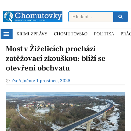
KRIMI ZPRÁVY
CHOMUTOVSKO
POLITIKA
PRÁ
Most v Žiželicích prochází
zatěžovací zkouškou: blíží se
otevření obchvatu
Zveřejněno:
1 prosince, 2025