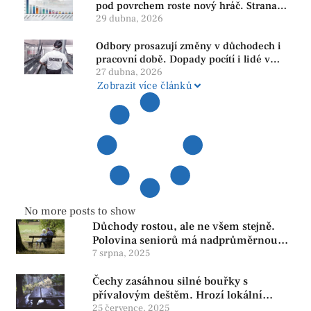
pod povrchem roste nový hráč. Strana
PRO se drží nejvýš mezi menšími
29 dubna, 2026
subjekty
Odbory prosazují změny v důchodech i
pracovní době. Dopady pocítí i lidé v
našem regionu
27 dubna, 2026
Zobrazit více článků
No more posts to show
Důchody rostou, ale ne všem stejně.
Polovina seniorů má nadprůměrnou
penzi, tisíce však žijí pod hranicí
7 srpna, 2025
důstojnosti — SPD chce zrušení vládní
Čechy zasáhnou silné bouřky s
reformy
přívalovým deštěm. Hrozí lokální
zatopení
25 července, 2025