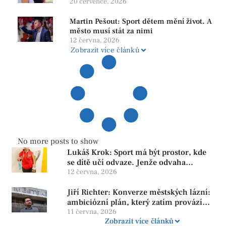
srozumitelná a férová. Ne udržovat lidi v
20 července, 2026
závislosti
Martin Pešout: Sport dětem mění život. A
město musí stát za nimi
12 června, 2026
Zobrazit více článků
No more posts to show
Lukáš Krok: Sport má být prostor, kde
se dítě učí odvaze. Jenže odvaha
neroste tam, kde se bojí udělat chybu.
12 června, 2026
Jiří Richter: Konverze městských lázní:
ambiciózní plán, který zatím provází
více otazníků než jistot
11 června, 2026
Zobrazit více článků