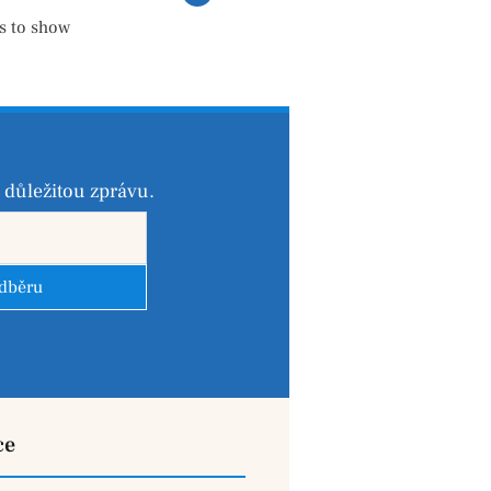
s to show
důležitou zprávu.
odběru
ce