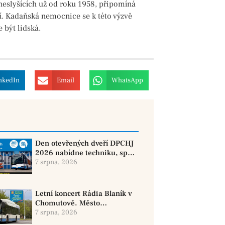
neslyšících už od roku 1958, připomíná
tví. Kadaňská nemocnice se k této výzvě
 být lidská.
nkedIn
Email
WhatsApp
Den otevřených dveří DPCHJ
2026 nabídne techniku, sport
i jízdy historickými vozy
7 srpna, 2026
Letní koncert Rádia Blaník v
Chomutově. Město
doporučuje využít MHD
7 srpna, 2026