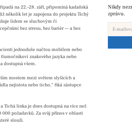
Nikdy nez
připadá na 22.–28. září, připomíná kadaňská
zprávu.
 několik let je zapojena do projektu Tichý
ožňuje lidem se sluchovým či
epčními bez stresu, bez bariér — a bez
pacienti jednoduše načtou mobilem nebo
ine tlumočníkovi znakového jazyka nebo
 a dostupná všem.
evším mostem mezi světem slyšících a
dla nejistota nebo ticho,“ říká zástupce
6 a Tichá linka je dnes dostupná na více než
 000 požadavků. Za svůj přínos v oblasti
teré slouží.