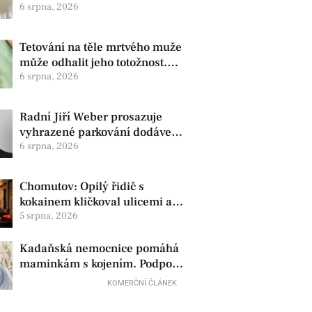
zdravotní oznámila změnu ve
6 srpna, 2026
vedení
Tetování na těle mrtvého muže
může odhalit jeho totožnost.
Policie žádá o pomoc
6 srpna, 2026
Radní Jiří Weber prosazuje
vyhrazené parkování dodávek
v Chomutově
6 srpna, 2026
Chomutov: Opilý řidič s
kokainem kličkoval ulicemi a
zkoušel uplatit policisty
5 srpna, 2026
Kadaňská nemocnice pomáhá
maminkám s kojením. Podpora
začíná už před porodem
KOMERČNÍ ČLÁNEK