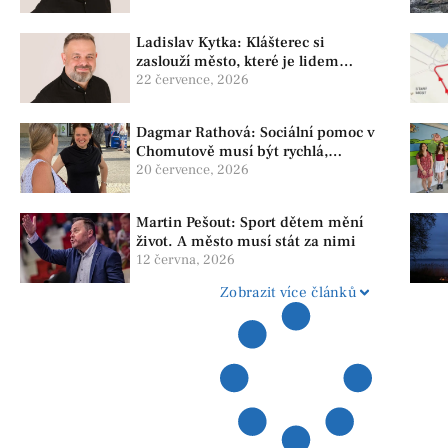
skutečné problémy
Ladislav Kytka: Klášterec si
zaslouží město, které je lidem
nablízku
22 července, 2026
Dagmar Rathová: Sociální pomoc v
Chomutově musí být rychlá,
srozumitelná a férová. Ne udržovat
20 července, 2026
lidi v závislosti
Martin Pešout: Sport dětem mění
život. A město musí stát za nimi
12 června, 2026
Zobrazit více článků