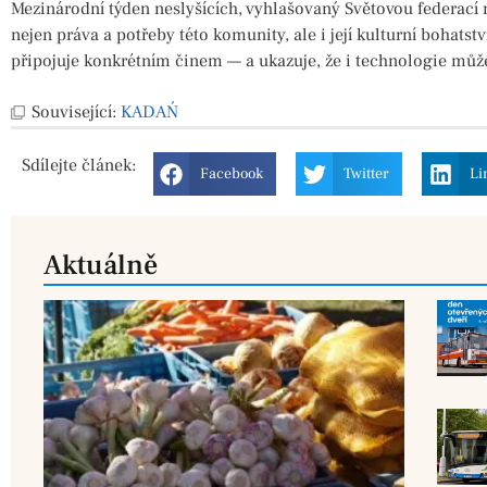
Mezinárodní týden neslyšících, vyhlašovaný Světovou federací 
nejen práva a potřeby této komunity, ale i její kulturní bohats
připojuje konkrétním činem — a ukazuje, že i technologie může
Související:
KADAŃ
Sdílejte
článek:
Facebook
Twitter
Li
Aktuálně