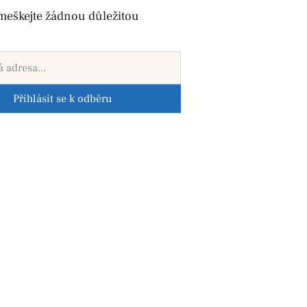
meškejte žádnou důležitou
Přihlásit se k odběru