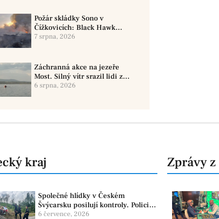
Požár skládky Sono v
Čížkovicích: Black Hawk
provedl 12 shozů vody
7 srpna, 2026
Záchranná akce na jezeře
Most. Silný vítr srazil lidi z
paddleboardů, dvě osoby se
6 srpna, 2026
pohřešují
cký kraj
Zprávy z
Společné hlídky v Českém
Švýcarsku posilují kontroly. Policie
dohlíží na bezpečnost i ochranu
6 července, 2026