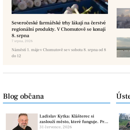
Severočeské farmářské trhy lákají na čerstvé
regionální produkty. V Chomutově se konají
8. srpna
7 srpna, 2026
Náměstí 1. máje v Chomutově se v sobotu 8. srpna od 8
do 12
Blog občana
Úste
Ladislav Kytka: Klášterec si
zaslouží město, které funguje. Proto
předkládáme program, který řeší
31 července, 2026