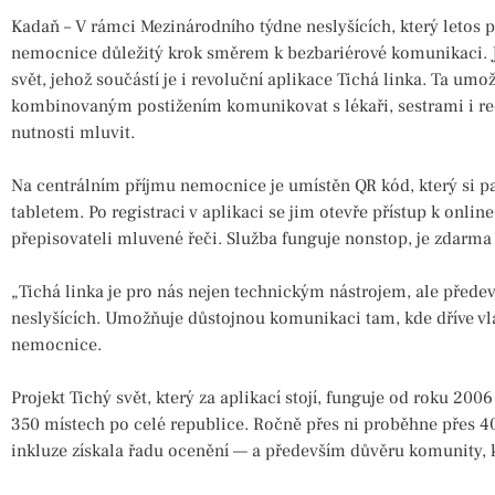
Kadaň – V rámci Mezinárodního týdne neslyšících, který letos 
nemocnice důležitý krok směrem k bezbariérové komunikaci. Již
svět, jehož součástí je i revoluční aplikace Tichá linka. Ta um
kombinovaným postižením komunikovat s lékaři, sestrami i rec
nutnosti mluvit.
Na centrálním příjmu nemocnice je umístěn QR kód, který si 
tabletem. Po registraci v aplikaci se jim otevře přístup k onl
přepisovateli mluvené řeči. Služba funguje nonstop, je zdarma
„Tichá linka je pro nás nejen technickým nástrojem, ale před
neslyšících. Umožňuje důstojnou komunikaci tam, kde dříve vlá
nemocnice.
Projekt Tichý svět, který za aplikací stojí, funguje od roku 200
350 místech po celé republice. Ročně přes ni proběhne přes 40
inkluze získala řadu ocenění — a především důvěru komunity, k