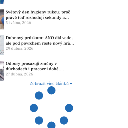
Světový den hygieny rukou: proč
právě teď rozhodují sekundy a
správné mytí rukou
5 května, 2026
Dubnový průzkum: ANO dál vede,
ale pod povrchem roste nový hráč.
Strana PRO se drží nejvýš mezi
29 dubna, 2026
menšími subjekty
Odbory prosazují změny v
důchodech i pracovní době.
Dopady pocítí i lidé v našem
27 dubna, 2026
regionu
Zobrazit více článků