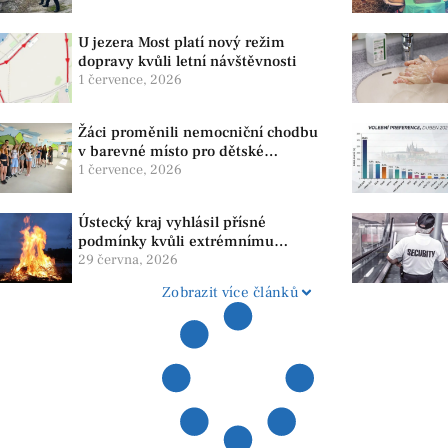
přírody
U jezera Most platí nový režim
dopravy kvůli letní návštěvnosti
1 července, 2026
Žáci proměnili nemocniční chodbu
v barevné místo pro dětské
pacienty
1 července, 2026
Ústecký kraj vyhlásil přísné
podmínky kvůli extrémnímu
suchu. Platí zákaz ohňů i
29 června, 2026
pyrotechniky
Zobrazit více článků