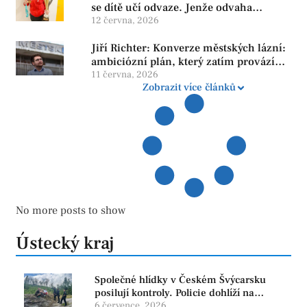
se dítě učí odvaze. Jenže odvaha
neroste tam, kde se bojí udělat chybu.
12 června, 2026
Jiří Richter: Konverze městských lázní:
ambiciózní plán, který zatím provází
více otazníků než jistot
11 června, 2026
Zobrazit více článků
No more posts to show
Ústecký kraj
Společné hlídky v Českém Švýcarsku
posilují kontroly. Policie dohlíží na
bezpečnost i ochranu přírody
6 července, 2026