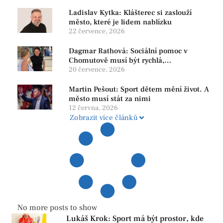
Ladislav Kytka: Klášterec si zaslouží
město, které je lidem nablízku
22 července, 2026
Dagmar Rathová: Sociální pomoc v
Chomutově musí být rychlá,
srozumitelná a férová. Ne udržovat lidi v
20 července, 2026
závislosti
Martin Pešout: Sport dětem mění život. A
město musí stát za nimi
12 června, 2026
Zobrazit více článků
No more posts to show
Lukáš Krok: Sport má být prostor, kde