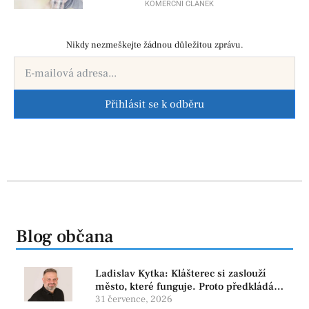
KOMERČNÍ ČLÁNEK
Nikdy nezmeškejte žádnou důležitou zprávu.
Přihlásit se k odběru
Blog občana
Ladislav Kytka: Klášterec si zaslouží
město, které funguje. Proto předkládáme
program, který řeší skutečné problémy
31 července, 2026