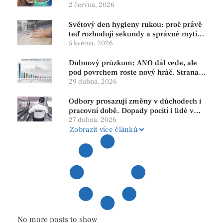
2 června, 2026
Světový den hygieny rukou: proč právě
teď rozhodují sekundy a správné mytí
rukou
5 května, 2026
Dubnový průzkum: ANO dál vede, ale
pod povrchem roste nový hráč. Strana
PRO se drží nejvýš mezi menšími
29 dubna, 2026
subjekty
Odbory prosazují změny v důchodech i
pracovní době. Dopady pocítí i lidé v
našem regionu
27 dubna, 2026
Zobrazit více článků
No more posts to show