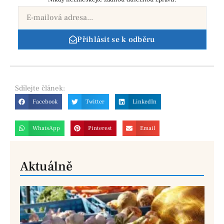
Přihlásit se k odběru
Sdílejte
článek:
Facebook
Twitter
LinkedIn
WhatsApp
Pinterest
Email
Aktuálně