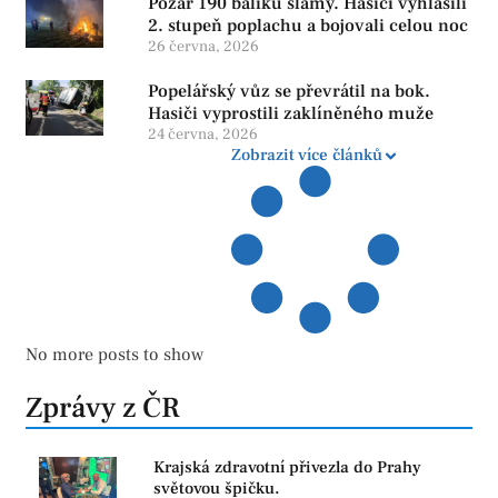
Požár 190 balíků slámy. Hasiči vyhlásili
2. stupeň poplachu a bojovali celou noc
26 června, 2026
Popelářský vůz se převrátil na bok.
Hasiči vyprostili zaklíněného muže
24 června, 2026
Zobrazit více článků
No more posts to show
Zprávy z ČR
Krajská zdravotní přivezla do Prahy
světovou špičku.