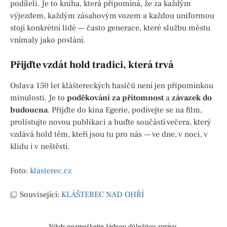
podíleli. Je to kniha, která připomíná, že za každým
výjezdem, každým zásahovým vozem a každou uniformou
stojí konkrétní lidé — často generace, které službu městu
vnímaly jako poslání.
Přijďte vzdát hold tradici, která trvá
Oslava 150 let kláštereckých hasičů není jen připomínkou
minulosti. Je to
poděkování za přítomnost
a
závazek do
budoucna
. Přijďte do kina Egerie, podívejte se na film,
prolistujte novou publikaci a buďte součástí večera, který
vzdává hold těm, kteří jsou tu pro nás — ve dne, v noci, v
klidu i v neštěstí.
Foto:
klasterec.cz
Související:
KLÁŠTEREC NAD OHŘÍ
Nikdy nezmeškejte žádnou důležitou zprávu.