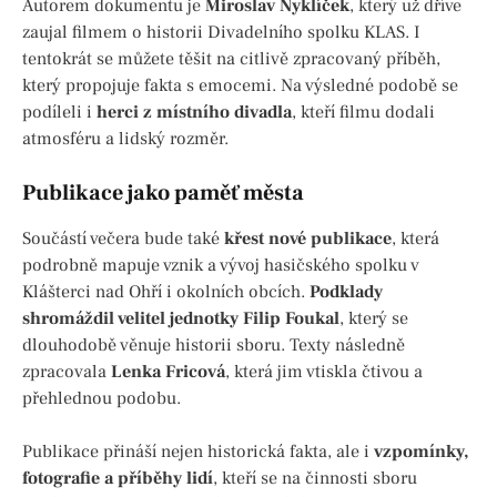
Autorem dokumentu je
Miroslav Nyklíček
, který už dříve
zaujal filmem o historii Divadelního spolku KLAS. I
tentokrát se můžete těšit na citlivě zpracovaný příběh,
který propojuje fakta s emocemi. Na výsledné podobě se
podíleli i
herci z místního divadla
, kteří filmu dodali
atmosféru a lidský rozměr.
Publikace jako paměť města
Součástí večera bude také
křest nové publikace
, která
podrobně mapuje vznik a vývoj hasičského spolku v
Klášterci nad Ohří i okolních obcích.
Podklady
shromáždil velitel jednotky Filip Foukal
, který se
dlouhodobě věnuje historii sboru. Texty následně
zpracovala
Lenka Fricová
, která jim vtiskla čtivou a
přehlednou podobu.
Publikace přináší nejen historická fakta, ale i
vzpomínky,
fotografie a příběhy lidí
, kteří se na činnosti sboru