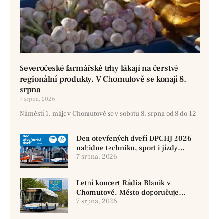
Severočeské farmářské trhy lákají na čerstvé
regionální produkty. V Chomutově se konají 8.
srpna
7 srpna, 2026
Náměstí 1. máje v Chomutově se v sobotu 8. srpna od 8 do 12
Den otevřených dveří DPCHJ 2026
nabídne techniku, sport i jízdy
historickými vozy
7 srpna, 2026
Letní koncert Rádia Blaník v
Chomutově. Město doporučuje
využít MHD
7 srpna, 2026