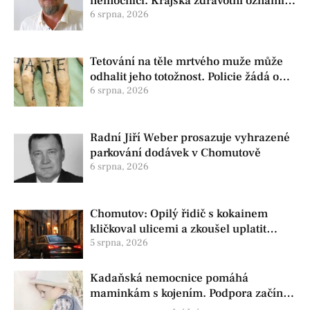
nemocnici. Krajská zdravotní oznámila
změnu ve vedení
6 srpna, 2026
Tetování na těle mrtvého muže může
odhalit jeho totožnost. Policie žádá o
pomoc
6 srpna, 2026
Radní Jiří Weber prosazuje vyhrazené
parkování dodávek v Chomutově
6 srpna, 2026
Chomutov: Opilý řidič s kokainem
kličkoval ulicemi a zkoušel uplatit
policisty
5 srpna, 2026
Kadaňská nemocnice pomáhá
maminkám s kojením. Podpora začíná
už před porodem