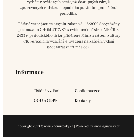
vychází z ověřených a veřejně dostupných zdrojů
zpracovaných redakcí a nepodléhá pravidlům pro tištěná
periodika.
Tištěné verze jsou ve smyslu zákona č. 46/2000 Sb vydávány
pod názvem CHOMUTOVKY s evidenčním číslem MK ČR E
24339, periodického tisku přidělené Ministerstvem kultury
ČR. Periodicita vydávání je uvedena na každém vydání
(jedenkrát za tři měsíce).
Informace
Tištěná vydání
Ceník inzerce
OOÚ a GDPR
Kontakty
Copyright 2023 © www.chomutovky.cz | Powered by www.legnavsky.cz
×