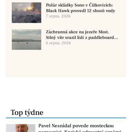
Požár skládky Sono v Čížkovicích:
Black Hawk provedl 12 shozů vody
7 srpna, 2026
Záchranná akce na jezeře Most.
Silný vítr srazil lidi z paddleboardů,
dvě osoby se pohřešují
6 srpna, 2026
Top týdne
Pavel Nesnídal povede mosteckou