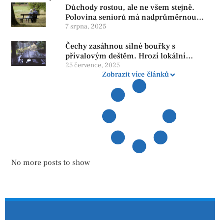
Důchody rostou, ale ne všem stejně.
Polovina seniorů má nadprůměrnou
penzi, tisíce však žijí pod hranicí
7 srpna, 2025
důstojnosti — SPD chce zrušení vládní
Čechy zasáhnou silné bouřky s
reformy
přívalovým deštěm. Hrozí lokální
zatopení
25 července, 2025
Zobrazit více článků
No more posts to show