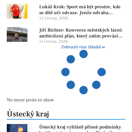
Lukáš Krok: Sport má být prostor, kde
se dítě učí odvaze. Jenže odvaha
neroste tam, kde se bojí udělat chybu.
12 června, 2026
Jiří Richter: Konverze městských lázní:
ambiciózní plán, který zatím provází
více otazníků než jistot
11 června, 2026
Zobrazit více článků
No more posts to show
Ústecký kraj
Ústecký kraj vyhlásil přísné podmínky