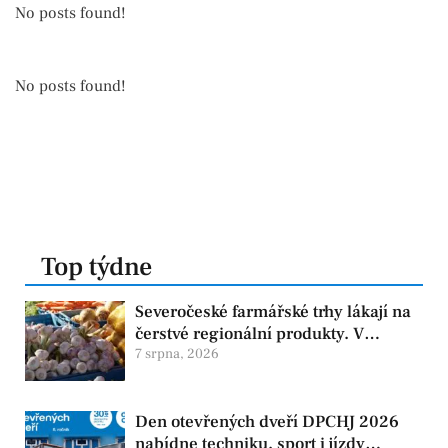
No posts found!
No posts found!
Top týdne
Severočeské farmářské trhy lákají na
čerstvé regionální produkty. V
Chomutově se konají 8. srpna
7 srpna, 2026
Den otevřených dveří DPCHJ 2026
nabídne techniku, sport i jízdy