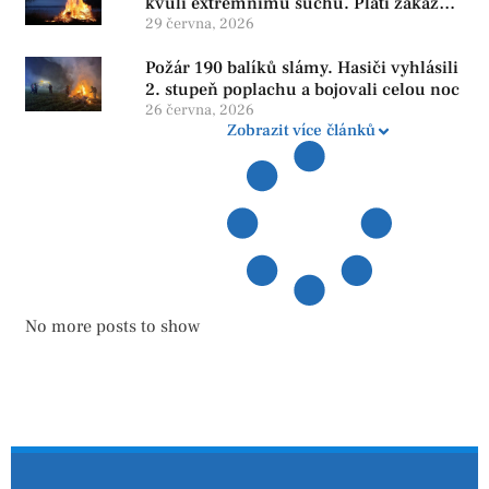
kvůli extrémnímu suchu. Platí zákaz
ohňů i pyrotechniky
29 června, 2026
Požár 190 balíků slámy. Hasiči vyhlásili
2. stupeň poplachu a bojovali celou noc
26 června, 2026
Zobrazit více článků
No more posts to show