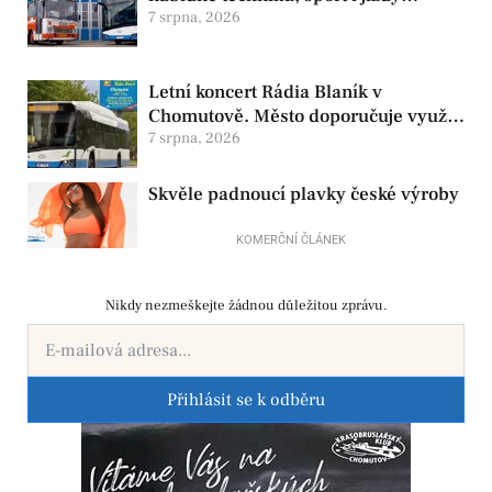
historickými vozy
7 srpna, 2026
Letní koncert Rádia Blaník v
Chomutově. Město doporučuje využít
MHD
7 srpna, 2026
Skvěle padnoucí plavky české výroby
KOMERČNÍ ČLÁNEK
Nikdy nezmeškejte žádnou důležitou zprávu.
Přihlásit se k odběru