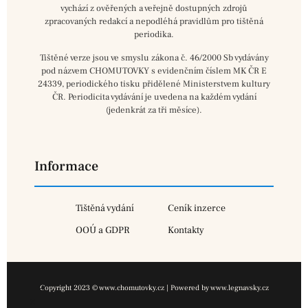
vychází z ověřených a veřejně dostupných zdrojů
zpracovaných redakcí a nepodléhá pravidlům pro tištěná
periodika.
Tištěné verze jsou ve smyslu zákona č. 46/2000 Sb vydávány
pod názvem CHOMUTOVKY s evidenčním číslem MK ČR E
24339, periodického tisku přidělené Ministerstvem kultury
ČR. Periodicita vydávání je uvedena na každém vydání
(jedenkrát za tři měsíce).
Informace
Tištěná vydání
Ceník inzerce
OOÚ a GDPR
Kontakty
Copyright 2023 © www.chomutovky.cz | Powered by www.legnavsky.cz
×