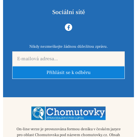
Sociální sítě
Nikdy nezmeškejte žádnou důležitou zprávu.
Přihlásit se k odběru
On-line verze je provozována formou deníku v českém jazyce
pro oblast Chomutovska pod názvem chomutovky.cz. Obsah