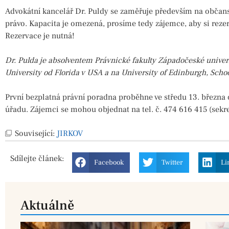
Advokátní kancelář Dr. Puldy se zaměřuje především na občans
právo. Kapacita je omezená, prosíme tedy zájemce, aby si reze
Rezervace je nutná!
Dr. Pulda je absolventem Právnické fakulty Západočeské univerz
University od Florida v USA a na University of Edinburgh, Schoo
První bezplatná právní poradna proběhne ve středu 13. března 
úřadu. Zájemci se mohou objednat na tel. č. 474 616 415 (sekre
Související:
JIRKOV
Sdílejte
článek:
Facebook
Twitter
Li
Aktuálně