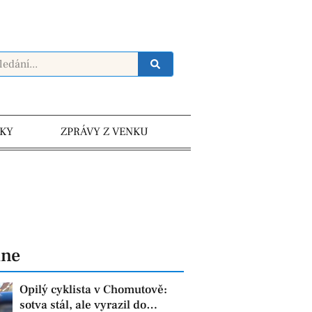
KY
ZPRÁVY Z VENKU
dne
Opilý cyklista v Chomutově:
sotva stál, ale vyrazil do