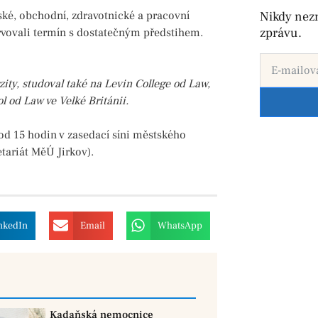
ké, obchodní, zdravotnické a pracovní
Nikdy nez
zprávu.
rvovali termín s dostatečným předstihem.
ity, studoval také na Levin College od Law,
l od Law ve Velké Británii.
od 15 hodin v zasedací síni městského
tariát MěÚ Jirkov).
nkedIn
Email
WhatsApp
Kadaňská nemocnice