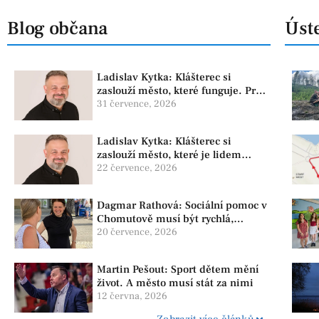
Blog občana
Úste
Ladislav Kytka: Klášterec si
zaslouží město, které funguje. Proto
předkládáme program, který řeší
31 července, 2026
skutečné problémy
Ladislav Kytka: Klášterec si
zaslouží město, které je lidem
nablízku
22 července, 2026
Dagmar Rathová: Sociální pomoc v
Chomutově musí být rychlá,
srozumitelná a férová. Ne udržovat
20 července, 2026
lidi v závislosti
Martin Pešout: Sport dětem mění
život. A město musí stát za nimi
12 června, 2026