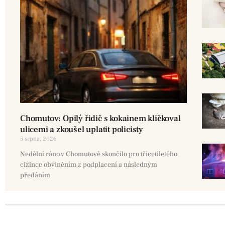
Chomutov: Opilý řidič s kokainem kličkoval
ulicemi a zkoušel uplatit policisty
5 srpna, 2026
Nedělní ráno v Chomutově skončilo pro třicetiletého
cizince obviněním z podplacení a následným
předáním