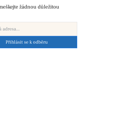
meškejte žádnou důležitou
Přihlásit se k odběru