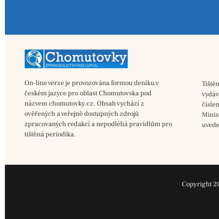
On-line verze je provozována formou deníku v
Tiště
českém jazyce pro oblast Chomutovska pod
vydá
názvem chomutovky.cz. Obsah vychází z
čísle
ověřených a veřejně dostupných zdrojů
Minis
zpracovaných redakcí a nepodléhá pravidlům pro
uvede
tištěná periodika.
Copyright 2
×