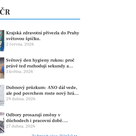
 ČR
Krajská zdravotní přivezla do Prahy
světovou špičku.
2 června, 2026
Světový den hygieny rukou: proč
právě teď rozhodují sekundy a
správné mytí rukou
5 května, 2026
Dubnový průzkum: ANO dál vede,
ale pod povrchem roste nový hráč.
Strana PRO se drží nejvýš mezi
29 dubna, 2026
menšími subjekty
Odbory prosazují změny v
důchodech i pracovní době.
Dopady pocítí i lidé v našem
27 dubna, 2026
regionu