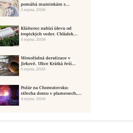
pomáhá maminkám s
kojením. Podpora začíná už
5 srpna, 2026
před porodem
Klášterec nabízí úlevu od
tropických veder. Chládek
zimního stadionu pomůže
5 srpna, 2026
seniorům i nemocným
Mimořádná deratizace v
Jirkově. Ulice Krátká řeší
zvýšený výskyt hlodavců
5 srpna, 2026
Požár na Chomutovsku:
střecha domu v plamenech,
škoda 1,4 milionu
4 srpna, 2026