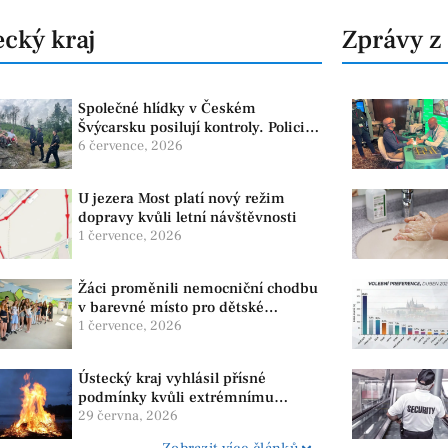
cký kraj
Zprávy z
Společné hlídky v Českém
Švýcarsku posilují kontroly. Policie
dohlíží na bezpečnost i ochranu
6 července, 2026
přírody
U jezera Most platí nový režim
dopravy kvůli letní návštěvnosti
1 července, 2026
Žáci proměnili nemocniční chodbu
v barevné místo pro dětské
pacienty
1 července, 2026
Ústecký kraj vyhlásil přísné
podmínky kvůli extrémnímu
suchu. Platí zákaz ohňů i
29 června, 2026
pyrotechniky