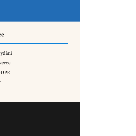
ce
vydání
zerce
GDPR
y