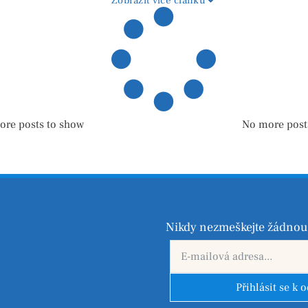
Zobrazit více článků
ore posts to show
No more post
Nikdy nezmeškejte žádnou 
Přihlásit se k 