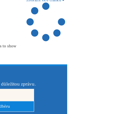
Zobrazit více článků
s to show
důležitou zprávu.
odběru