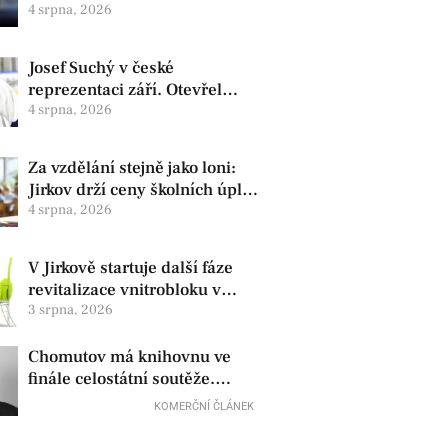
centra. Skončil na kapotě auta
4 srpna, 2026
Josef Suchý v české
reprezentaci září. Otevřel
skóre proti Kanadě a míří na
4 srpna, 2026
Hlinka Gretzky Cup
Za vzdělání stejně jako loni:
Jirkov drží ceny školních úplat
beze změny
4 srpna, 2026
V Jirkově startuje další fáze
revitalizace vnitrobloku v
Tkalcovské
3 srpna, 2026
Chomutov má knihovnu ve
finále celostátní soutěže.
Vedení města ji přesto chce
KOMERČNÍ ČLÁNEK
zrušit