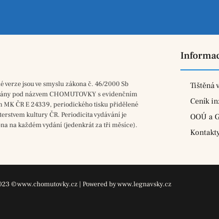
Informa
né verze jsou ve smyslu zákona č. 46/2000 Sb
Tištěná 
vány pod názvem CHOMUTOVKY s evidenčním
Ceník in
m MK ČR E 24339, periodického tisku přidělené
terstvem kultury ČR. Periodicita vydávání je
OOÚ a 
na na každém vydání (jedenkrát za tři měsíce).
Kontakt
023 © www.chomutovky.cz | Powered by www.legnavsky.cz