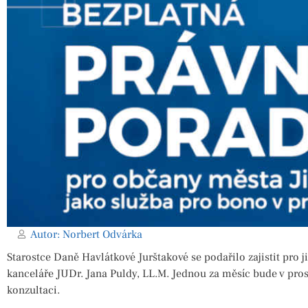
Autor:
Norbert Odvárka
Starostce Daně Havlátkové Jurštakové se podařilo zajistit pro
kanceláře JUDr. Jana Puldy, LL.M. Jednou za měsíc bude v pro
konzultaci.