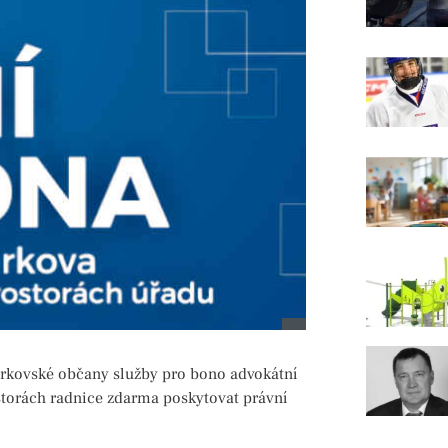
 jirkovské občany služby pro bono advokátní
storách radnice zdarma poskytovat právní