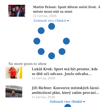
závislosti
Martin Pešout: Sport dětem mění život. A
město musí stát za nimi
12 června, 2026
Zobrazit více článků
No more posts to show
Lukáš Krok: Sport má být prostor, kde
se dítě učí odvaze. Jenže odvaha
neroste tam, kde se bojí udělat chybu.
12 června, 2026
Jiří Richter: Konverze městských lázní:
ambiciózní plán, který zatím provází
více otazníků než jistot
11 června, 2026
Zobrazit více článků