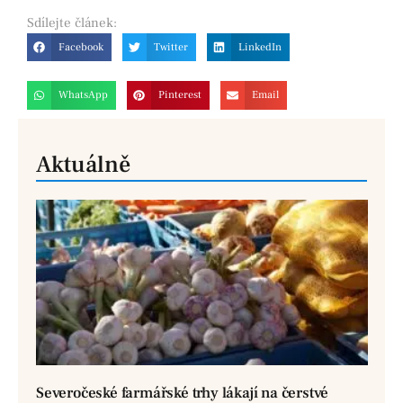
Sdílejte
článek:
Facebook
Twitter
LinkedIn
WhatsApp
Pinterest
Email
Aktuálně
Severočeské farmářské trhy lákají na čerstvé