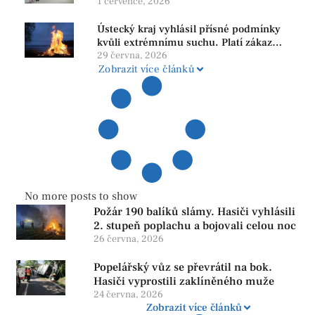
1 července, 2026
Ústecký kraj vyhlásil přísné podmínky
kvůli extrémnímu suchu. Platí zákaz
ohňů i pyrotechniky
29 června, 2026
Zobrazit více článků
No more posts to show
Požár 190 balíků slámy. Hasiči vyhlásili
2. stupeň poplachu a bojovali celou noc
26 června, 2026
Popelářský vůz se převrátil na bok.
Hasiči vyprostili zaklíněného muže
24 června, 2026
Zobrazit více článků