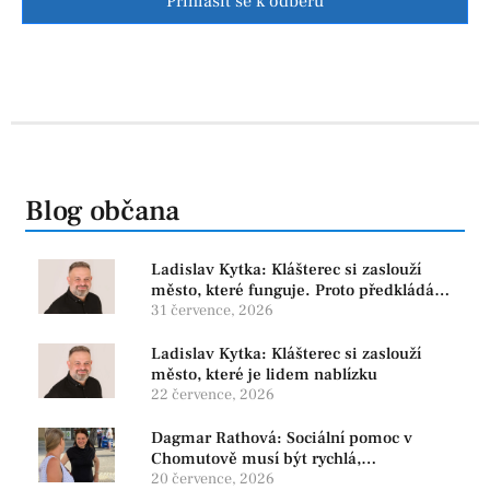
Přihlásit se k odběru
Blog občana
Ladislav Kytka: Klášterec si zaslouží
město, které funguje. Proto předkládáme
program, který řeší skutečné problémy
31 července, 2026
Ladislav Kytka: Klášterec si zaslouží
město, které je lidem nablízku
22 července, 2026
Dagmar Rathová: Sociální pomoc v
Chomutově musí být rychlá,
srozumitelná a férová. Ne udržovat lidi v
20 července, 2026