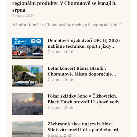
regionální produkty. V Chomutově se konají 8.
srpna
7 srpna, 2026
Náměstí 1. máje v Chomutově se v sobotu 8. srpna od 8 do 12
Den otevřených dveří DPCHJ 2026
nabídne techniku, sport i jízdy
historickými vozy
7 srpna, 2026
Letní koncert Rádia Blaník v
Chomutově. Město doporučuje
využít MHD
7 srpna, 2026
Požár skládky Sono v Čížkovicích:
Black Hawk provedl 12 shozů vody
7 srpna, 2026
Záchranná akce na jezeře Most.
Silný vítr srazil lidi z paddleboardů,
dvě osoby se pohřešují
6 srpna, 2026