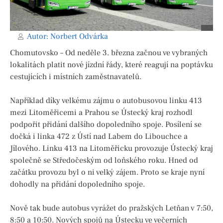
Autor:
Norbert Odvárka
Chomutovsko – Od neděle 3. března začnou ve vybraných
lokalitách platit nové jízdní řády, které reagují na poptávku
cestujících i místních zaměstnavatelů.
Například díky velkému zájmu o autobusovou linku 413
mezi Litoměřicemi a Prahou se Ústecký kraj rozhodl
podpořit přidání dalšího dopoledního spoje. Posílení se
dočká i linka 472 z Ústí nad Labem do Libouchce a
Jílového. Linku 413 na Litoměřicku provozuje Ústecký kraj
společně se Středočeským od loňského roku. Hned od
začátku provozu byl o ni velký zájem. Proto se kraje nyní
dohodly na přidání dopoledního spoje.
Nově tak bude autobus vyrážet do pražských Letňan v 7:50,
8:50 a 10:50. Nových spojů na Ústecku ve večerních