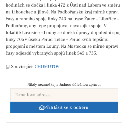
hodinách se dočká i linka 472 z Ústí nad Labem ve směru
na Libouchec a Jílové. Na Podbořansku kraj mírně upraví
časy u ranního spoje linky 743 na trase Žatec – Libořice –
Podbořany, aby lépe propojoval navazující spoje. V
lokalitě Lovosice – Louny se dočká úpravy dopolední spoj
linky 705 v úseku Peruc, Telce – Peruc kvůli lepšímu
propojení s městem Louny. Na Mostecku se mírně upraví
časy odjezdů vybraných spojů linek 545 a 735.
Související:
CHOMUTOV
Nikdy nezmeškejte žádnou důležitou zprávu.
Přihlásit se k odběru