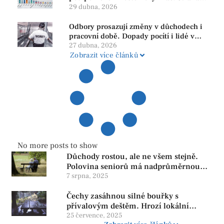
PRO se drží nejvýš mezi menšími
29 dubna, 2026
subjekty
Odbory prosazují změny v důchodech i
pracovní době. Dopady pocítí i lidé v
našem regionu
27 dubna, 2026
Zobrazit více článků
No more posts to show
Důchody rostou, ale ne všem stejně.
Polovina seniorů má nadprůměrnou
penzi, tisíce však žijí pod hranicí
7 srpna, 2025
důstojnosti — SPD chce zrušení vládní
Čechy zasáhnou silné bouřky s
reformy
přívalovým deštěm. Hrozí lokální
zatopení
25 července, 2025