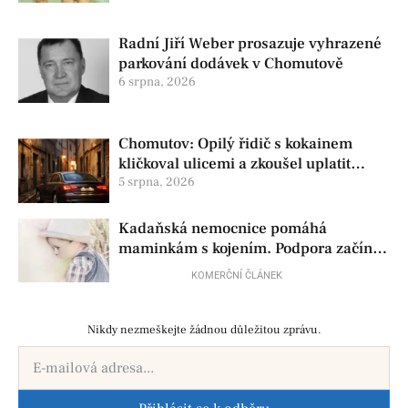
Radní Jiří Weber prosazuje vyhrazené
parkování dodávek v Chomutově
6 srpna, 2026
Chomutov: Opilý řidič s kokainem
kličkoval ulicemi a zkoušel uplatit
policisty
5 srpna, 2026
Kadaňská nemocnice pomáhá
maminkám s kojením. Podpora začíná
už před porodem
KOMERČNÍ ČLÁNEK
Nikdy nezmeškejte žádnou důležitou zprávu.