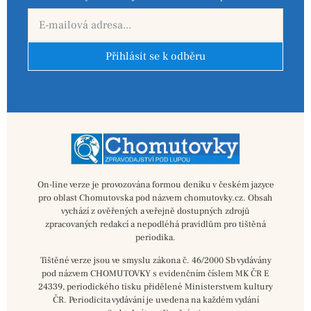
Přihlásit se k odběru
On-line verze je provozována formou deníku v českém jazyce
pro oblast Chomutovska pod názvem chomutovky.cz. Obsah
vychází z ověřených a veřejně dostupných zdrojů
zpracovaných redakcí a nepodléhá pravidlům pro tištěná
periodika.
Tištěné verze jsou ve smyslu zákona č. 46/2000 Sb vydávány
pod názvem CHOMUTOVKY s evidenčním číslem MK ČR E
24339, periodického tisku přidělené Ministerstvem kultury
ČR. Periodicita vydávání je uvedena na každém vydání