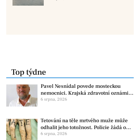
Top týdne
Pavel Nesnídal povede mosteckou
nemocnici. Krajská zdravotní oznámila
změnu ve vedení
6 srpna, 2026
Tetování na těle mrtvého muže může
odhalit jeho totožnost. Policie žádá o
pomoc
6 srpna, 2026