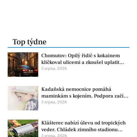
Top týdne
Chomutov: Opilý řidič s kokainem
kličkoval ulicemi a zkoušel uplatit
policisty
5 srpna, 2026
Kadaňská nemocnice pomáhá
maminkám s kojením. Podpora začíná
už před porodem
5 srpna, 2026
Klášterec nabízí úlevu od tropických
veder. Chládek zimního stadionu
pomůže seniorům i nemocným
5 srpna, 2026