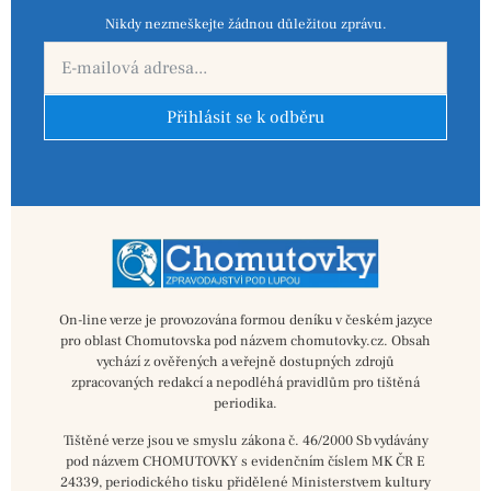
Nikdy nezmeškejte žádnou důležitou zprávu.
Přihlásit se k odběru
On-line verze je provozována formou deníku v českém jazyce
pro oblast Chomutovska pod názvem chomutovky.cz. Obsah
vychází z ověřených a veřejně dostupných zdrojů
zpracovaných redakcí a nepodléhá pravidlům pro tištěná
periodika.
Tištěné verze jsou ve smyslu zákona č. 46/2000 Sb vydávány
pod názvem CHOMUTOVKY s evidenčním číslem MK ČR E
24339, periodického tisku přidělené Ministerstvem kultury