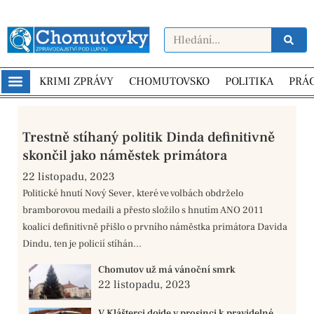
KRIMI ZPRÁVY
CHOMUTOVSKO
POLITIKA
PRÁ
Trestně stíhaný politik Dinda definitivně
skončil jako náměstek primátora
22 listopadu, 2023
Politické hnutí Nový Sever, které ve volbách obdrželo
bramborovou medaili a přesto složilo s hnutím ANO 2011
koalici definitivně přišlo o prvního náměstka primátora Davida
Dindu, ten je policií stíhán...
Chomutov už má vánoční smrk
22 listopadu, 2023
V Klášterci dojde v prosinci k pravidelné