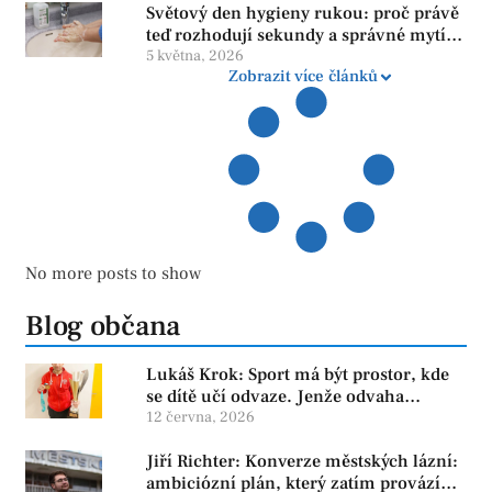
Světový den hygieny rukou: proč právě
teď rozhodují sekundy a správné mytí
rukou
5 května, 2026
Zobrazit více článků
No more posts to show
Blog občana
Lukáš Krok: Sport má být prostor, kde
se dítě učí odvaze. Jenže odvaha
neroste tam, kde se bojí udělat chybu.
12 června, 2026
Jiří Richter: Konverze městských lázní:
ambiciózní plán, který zatím provází