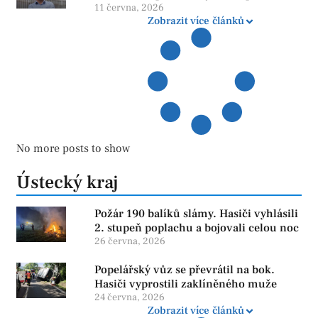
více otazníků než jistot
11 června, 2026
Zobrazit více článků
No more posts to show
Ústecký kraj
Požár 190 balíků slámy. Hasiči vyhlásili
2. stupeň poplachu a bojovali celou noc
26 června, 2026
Popelářský vůz se převrátil na bok.
Hasiči vyprostili zaklíněného muže
24 června, 2026
Zobrazit více článků