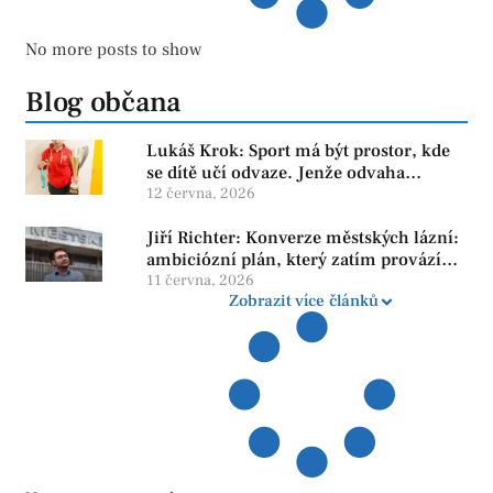
No more posts to show
Blog občana
Lukáš Krok: Sport má být prostor, kde
se dítě učí odvaze. Jenže odvaha
neroste tam, kde se bojí udělat chybu.
12 června, 2026
Jiří Richter: Konverze městských lázní:
ambiciózní plán, který zatím provází
více otazníků než jistot
11 června, 2026
Zobrazit více článků