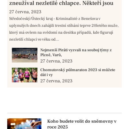
zneužíval nezletilé chlapce. Někteří jsou
27 června, 2023
Středočeský/Ústecký kraj – Kriminalisté z Benešova v
uplynulých dnech zahájili trestní stíhání teprve 20letého muže,
který má ovšem na svědomí na desítku případů, kde figurují
nezletilí chlapci ve věku od...
Nejmenší Piráti vyzvali na souboj týmy z
Plzně, Varů,
27 června, 2023
Chomutovský půlmaraton 2023 si můžete
dát i vy
27 června, 2023
Koho budete volit do sněmovny v
roce 2025