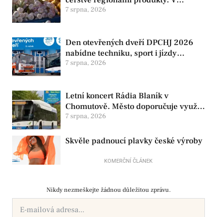
Chomutově se konají 8. srpna
7 srpna, 2026
Den otevřených dveří DPCHJ 2026
nabídne techniku, sport i jízdy
historickými vozy
7 srpna, 2026
Letní koncert Rádia Blaník v
Chomutově. Město doporučuje využít
MHD
7 srpna, 2026
Skvěle padnoucí plavky české výroby
KOMERČNÍ ČLÁNEK
Nikdy nezmeškejte žádnou důležitou zprávu.