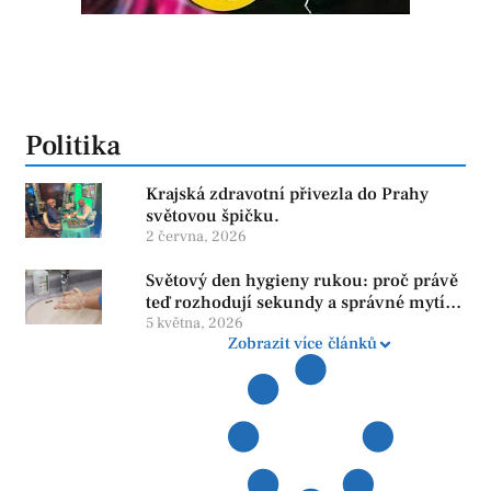
Politika
Krajská zdravotní přivezla do Prahy
světovou špičku.
2 června, 2026
Světový den hygieny rukou: proč právě
teď rozhodují sekundy a správné mytí
rukou
5 května, 2026
Zobrazit více článků