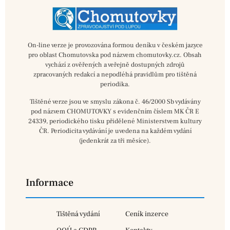
On-line verze je provozována formou deníku v českém jazyce
pro oblast Chomutovska pod názvem chomutovky.cz. Obsah
vychází z ověřených a veřejně dostupných zdrojů
zpracovaných redakcí a nepodléhá pravidlům pro tištěná
periodika.
Tištěné verze jsou ve smyslu zákona č. 46/2000 Sb vydávány
pod názvem CHOMUTOVKY s evidenčním číslem MK ČR E
24339, periodického tisku přidělené Ministerstvem kultury
ČR. Periodicita vydávání je uvedena na každém vydání
(jedenkrát za tři měsíce).
Informace
Tištěná vydání
Ceník inzerce