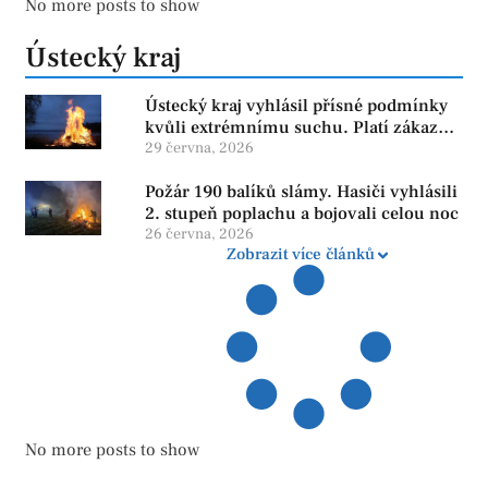
No more posts to show
Ústecký kraj
Ústecký kraj vyhlásil přísné podmínky
kvůli extrémnímu suchu. Platí zákaz
ohňů i pyrotechniky
29 června, 2026
Požár 190 balíků slámy. Hasiči vyhlásili
2. stupeň poplachu a bojovali celou noc
26 června, 2026
Zobrazit více článků
No more posts to show