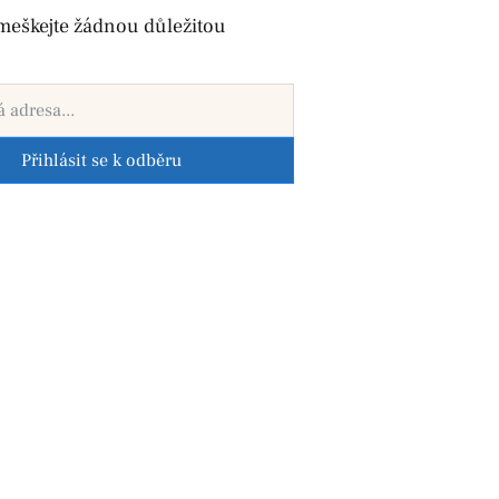
meškejte žádnou důležitou
Přihlásit se k odběru