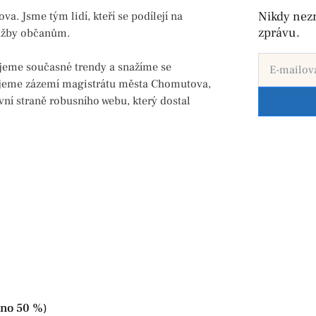
Nikdy nez
. Jsme tým lidí, kteří se podílejí na
zprávu.
služby občanům.
jeme současné trendy a snažíme se
zujeme zázemí magistrátu města Chomutova,
ní straně robusního webu, který dostal
eno 50 %)