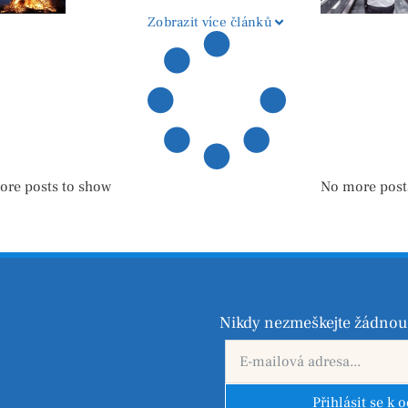
pyrotechniky
Zobrazit více článků
ore posts to show
No more post
Nikdy nezmeškejte žádnou 
Přihlásit se k 