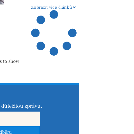
regionu
Zobrazit více článků
s to show
důležitou zprávu.
odběru