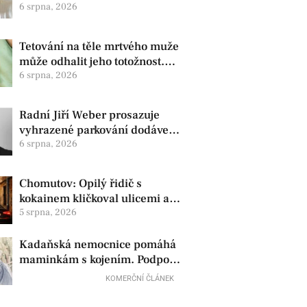
zdravotní oznámila změnu ve
6 srpna, 2026
vedení
Tetování na těle mrtvého muže
může odhalit jeho totožnost.
Policie žádá o pomoc
6 srpna, 2026
Radní Jiří Weber prosazuje
vyhrazené parkování dodávek
v Chomutově
6 srpna, 2026
Chomutov: Opilý řidič s
kokainem kličkoval ulicemi a
zkoušel uplatit policisty
5 srpna, 2026
Kadaňská nemocnice pomáhá
maminkám s kojením. Podpora
začíná už před porodem
KOMERČNÍ ČLÁNEK