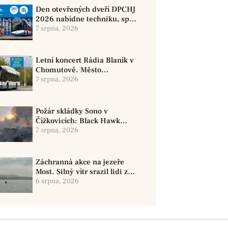
Den otevřených dveří DPCHJ
2026 nabídne techniku, sport
i jízdy historickými vozy
7 srpna, 2026
Letní koncert Rádia Blaník v
Chomutově. Město
doporučuje využít MHD
7 srpna, 2026
Požár skládky Sono v
Čížkovicích: Black Hawk
provedl 12 shozů vody
7 srpna, 2026
Záchranná akce na jezeře
Most. Silný vítr srazil lidi z
paddleboardů, dvě osoby se
6 srpna, 2026
pohřešují