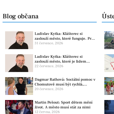
Blog občana
Úste
Ladislav Kytka: Klášterec si
zaslouží město, které funguje. Proto
předkládáme program, který řeší
31 července, 2026
skutečné problémy
Ladislav Kytka: Klášterec si
zaslouží město, které je lidem
nablízku
22 července, 2026
Dagmar Rathová: Sociální pomoc v
Chomutově musí být rychlá,
srozumitelná a férová. Ne udržovat
20 července, 2026
lidi v závislosti
Martin Pešout: Sport dětem mění
život. A město musí stát za nimi
12 června, 2026