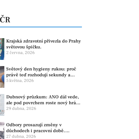
 ČR
Krajská zdravotní přivezla do Prahy
světovou špičku.
2 června, 2026
Světový den hygieny rukou: proč
právě teď rozhodují sekundy a
správné mytí rukou
5 května, 2026
Dubnový průzkum: ANO dál vede,
ale pod povrchem roste nový hráč.
Strana PRO se drží nejvýš mezi
29 dubna, 2026
menšími subjekty
Odbory prosazují změny v
důchodech i pracovní době.
Dopady pocítí i lidé v našem
27 dubna, 2026