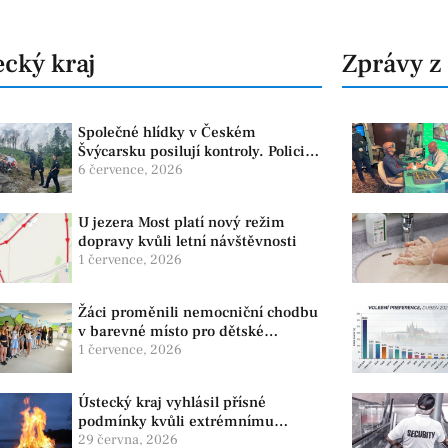
cký kraj
Zprávy z
Společné hlídky v Českém
Švýcarsku posilují kontroly. Policie
dohlíží na bezpečnost i ochranu
6 července, 2026
přírody
U jezera Most platí nový režim
dopravy kvůli letní návštěvnosti
1 července, 2026
Žáci proměnili nemocniční chodbu
v barevné místo pro dětské
pacienty
1 července, 2026
Ústecký kraj vyhlásil přísné
podmínky kvůli extrémnímu
suchu. Platí zákaz ohňů i
29 června, 2026