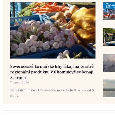
Severočeské farmářské trhy lákají na čerstvé
regionální produkty. V Chomutově se konají
8. srpna
7 srpna, 2026
Náměstí 1. máje v Chomutově se v sobotu 8. srpna od 8
do 12