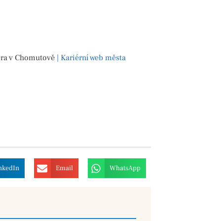
riéra v Chomutově
| Kariérní web města
nkedIn
Email
WhatsApp