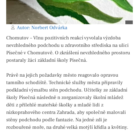
Autor:
Norbert Odvárka
Chomutov – Vlnu pozitivních reakcí vyvolala výzdoba
nevzhledného podchodu u zdravotního střediska na ulici
Písečné v Chomutově. O zkrášlení nevzhledného prostoru
postaraly žáci základní školy Písečná.
Právě na jejich požadavky město reagovalo opravou
tamního schodiště. Technické služby města připravily
podkladní výmalbu stěn podchodu. Učitelky ze základní
školy Písečná následně n zorganizovaly školní mládež
děti z přilehlé mateřské školky a mladé lidi z
nízkoprahového centra Zahrada, aby společně malovali
stěny podchodu podle fantazie. Na jedné zdi je
rozbouřené moře, na druhé velká motýlí křídla a květiny.