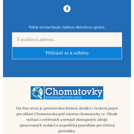
Nikdy nezmeškejte žádnou důležitou zprávu.
Přihlásit se k odběru
On-line verze je provozována formou deníku v českém jazyce
pro oblast Chomutovska pod názvem chomutovky.cz. Obsah
vychází z ověřených a veřejně dostupných zdrojů
zpracovaných redakcí a nepodléhá pravidlům pro tištěná
periodika.