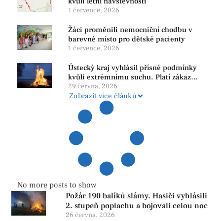
kvůli letní návštěvnosti
1 července, 2026
Žáci proměnili nemocniční chodbu v
barevné místo pro dětské pacienty
1 července, 2026
Ústecký kraj vyhlásil přísné podmínky
kvůli extrémnímu suchu. Platí zákaz
ohňů i pyrotechniky
29 června, 2026
Zobrazit více článků
No more posts to show
Požár 190 balíků slámy. Hasiči vyhlásili
2. stupeň poplachu a bojovali celou noc
26 června, 2026