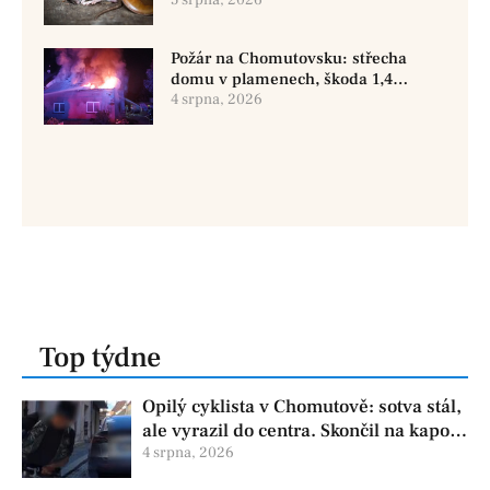
hlodavců
5 srpna, 2026
Požár na Chomutovsku: střecha
domu v plamenech, škoda 1,4
milionu
4 srpna, 2026
Top týdne
Opilý cyklista v Chomutově: sotva stál,
ale vyrazil do centra. Skončil na kapotě
auta
4 srpna, 2026