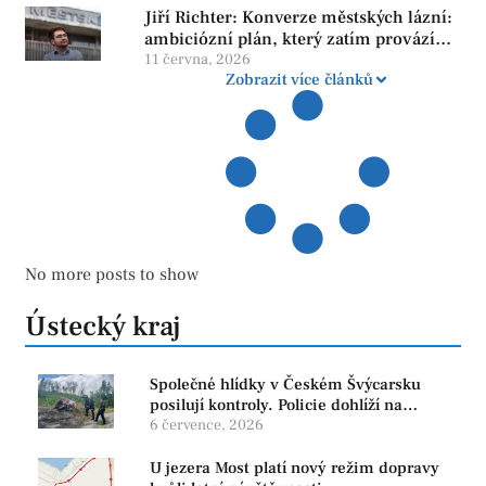
Jiří Richter: Konverze městských lázní:
ambiciózní plán, který zatím provází
více otazníků než jistot
11 června, 2026
Zobrazit více článků
No more posts to show
Ústecký kraj
Společné hlídky v Českém Švýcarsku
posilují kontroly. Policie dohlíží na
bezpečnost i ochranu přírody
6 července, 2026
U jezera Most platí nový režim dopravy