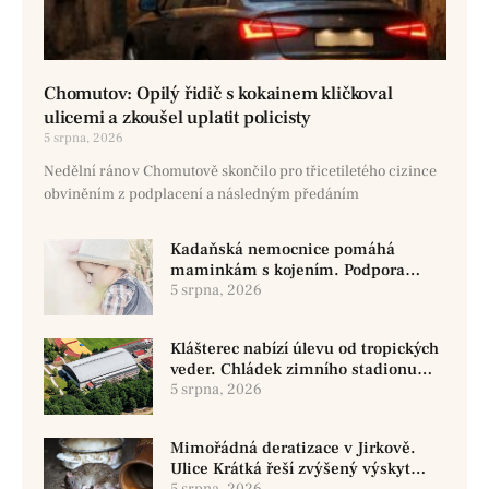
Chomutov: Opilý řidič s kokainem kličkoval
ulicemi a zkoušel uplatit policisty
5 srpna, 2026
Nedělní ráno v Chomutově skončilo pro třicetiletého cizince
obviněním z podplacení a následným předáním
Kadaňská nemocnice pomáhá
maminkám s kojením. Podpora
začíná už před porodem
5 srpna, 2026
Klášterec nabízí úlevu od tropických
veder. Chládek zimního stadionu
pomůže seniorům i nemocným
5 srpna, 2026
Mimořádná deratizace v Jirkově.
Ulice Krátká řeší zvýšený výskyt