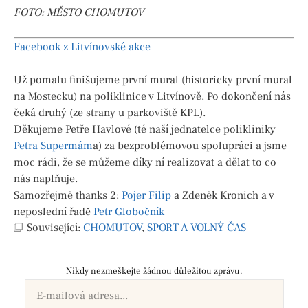
FOTO: MĚSTO CHOMUTOV
Facebook z Litvínovské akce
Už pomalu finišujeme první mural (historicky první mural
na Mostecku) na poliklinice v Litvínově. Po dokončení nás
čeká druhý (ze strany u parkoviště KPL).
Děkujeme Petře Havlové (té naší jednatelce polikliniky
Petra Supermám
a) za bezproblémovou spolupráci a jsme
moc rádi, že se můžeme díky ní realizovat a dělat to co
nás naplňuje.
Samozřejmě thanks 2:
Pojer Filip
a Zdeněk Kronich a v
neposlední řadě
Petr Globočník
Související:
CHOMUTOV
,
SPORT A VOLNÝ ČAS
Nikdy nezmeškejte žádnou důležitou zprávu.