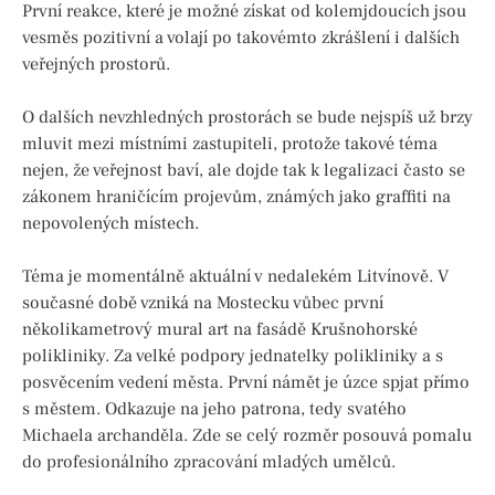
První reakce, které je možné získat od kolemjdoucích jsou
vesměs pozitivní a volají po takovémto zkrášlení i dalších
veřejných prostorů.
O dalších nevzhledných prostorách se bude nejspíš už brzy
mluvit mezi místními zastupiteli, protože takové téma
nejen, že veřejnost baví, ale dojde tak k legalizaci často se
zákonem hraničícím projevům, známých jako graffiti na
nepovolených místech.
Téma je momentálně aktuální v nedalekém Litvínově. V
současné době vzniká na Mostecku vůbec první
několikametrový mural art na fasádě Krušnohorské
polikliniky. Za velké podpory jednatelky polikliniky a s
posvěcením vedení města. První námět je úzce spjat přímo
s městem. Odkazuje na jeho patrona, tedy svatého
Michaela archanděla. Zde se celý rozměr posouvá pomalu
do profesionálního zpracování mladých umělců.