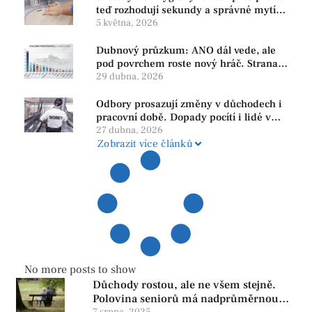
teď rozhodují sekundy a správné mytí
rukou
5 května, 2026
Dubnový průzkum: ANO dál vede, ale
pod povrchem roste nový hráč. Strana
PRO se drží nejvýš mezi menšími
29 dubna, 2026
subjekty
Odbory prosazují změny v důchodech i
pracovní době. Dopady pocítí i lidé v
našem regionu
27 dubna, 2026
Zobrazit více článků
No more posts to show
Důchody rostou, ale ne všem stejně.
Polovina seniorů má nadprůměrnou
7 srpna, 2025