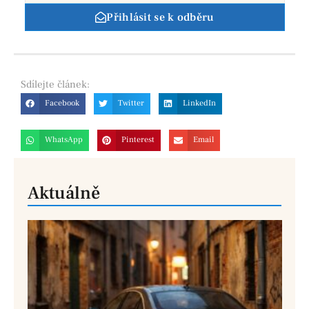
Přihlásit se k odběru
Sdílejte
článek:
Facebook
Twitter
LinkedIn
WhatsApp
Pinterest
Email
Aktuálně