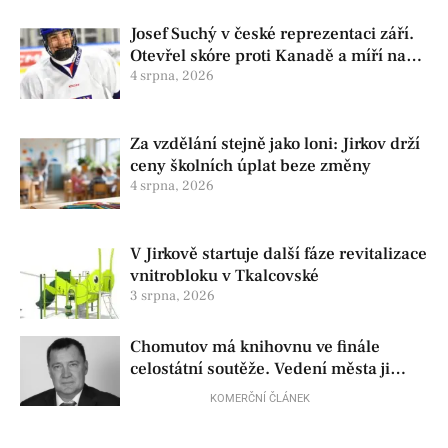
Josef Suchý v české reprezentaci září.
Otevřel skóre proti Kanadě a míří na
Hlinka Gretzky Cup
4 srpna, 2026
Za vzdělání stejně jako loni: Jirkov drží
ceny školních úplat beze změny
4 srpna, 2026
V Jirkově startuje další fáze revitalizace
vnitrobloku v Tkalcovské
3 srpna, 2026
Chomutov má knihovnu ve finále
celostátní soutěže. Vedení města ji
přesto chce zrušit
KOMERČNÍ ČLÁNEK