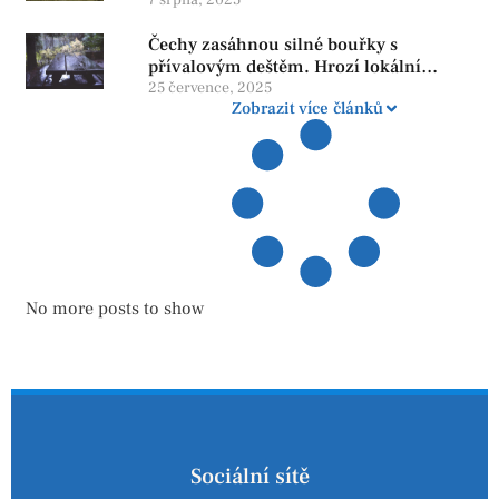
penzi, tisíce však žijí pod hranicí
důstojnosti — SPD chce zrušení vládní
Čechy zasáhnou silné bouřky s
reformy
přívalovým deštěm. Hrozí lokální
zatopení
25 července, 2025
Zobrazit více článků
No more posts to show
Sociální sítě