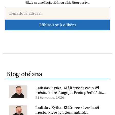
Nikdy nezmeškejte žádnou důležitou zprávu.
Přihlásit se k odběru
Blog občana
Ladislav Kytka: Klášterec si zaslouží
město, které funguje. Proto předkládáme
program, který řeší skutečné problémy
31 července, 2026
Ladislav Kytka: Klášterec si zaslouží
město, které je lidem nablízku