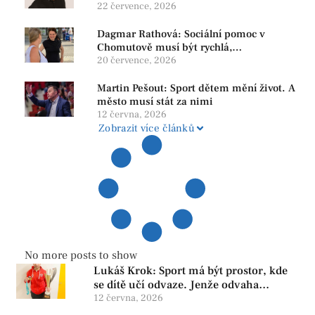
22 července, 2026
Dagmar Rathová: Sociální pomoc v
Chomutově musí být rychlá,
srozumitelná a férová. Ne udržovat lidi v
20 července, 2026
závislosti
Martin Pešout: Sport dětem mění život. A
město musí stát za nimi
12 června, 2026
Zobrazit více článků
No more posts to show
Lukáš Krok: Sport má být prostor, kde
se dítě učí odvaze. Jenže odvaha
neroste tam, kde se bojí udělat chybu.
12 června, 2026