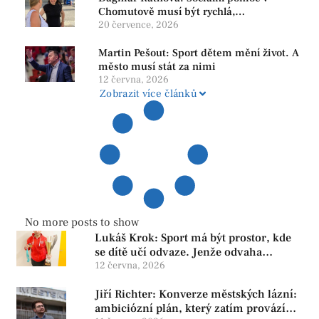
Chomutově musí být rychlá,
srozumitelná a férová. Ne udržovat lidi v
20 července, 2026
závislosti
Martin Pešout: Sport dětem mění život. A
město musí stát za nimi
12 června, 2026
Zobrazit více článků
No more posts to show
Lukáš Krok: Sport má být prostor, kde
se dítě učí odvaze. Jenže odvaha
neroste tam, kde se bojí udělat chybu.
12 června, 2026
Jiří Richter: Konverze městských lázní:
ambiciózní plán, který zatím provází