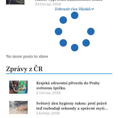
24 června, 2026
Zobrazit více článků
No more posts to show
Zprávy z ČR
Krajská zdravotní přivezla do Prahy
světovou špičku.
2 června, 2026
Světový den hygieny rukou: proč právě
teď rozhodují sekundy a správné mytí
rukou
5 května, 2026