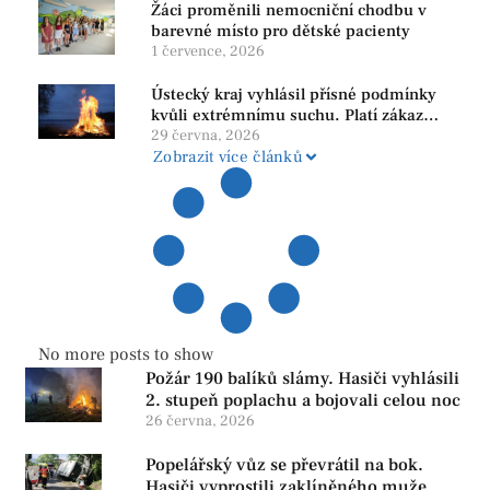
Žáci proměnili nemocniční chodbu v
barevné místo pro dětské pacienty
1 července, 2026
Ústecký kraj vyhlásil přísné podmínky
kvůli extrémnímu suchu. Platí zákaz
ohňů i pyrotechniky
29 června, 2026
Zobrazit více článků
No more posts to show
Požár 190 balíků slámy. Hasiči vyhlásili
2. stupeň poplachu a bojovali celou noc
26 června, 2026
Popelářský vůz se převrátil na bok.
Hasiči vyprostili zaklíněného muže