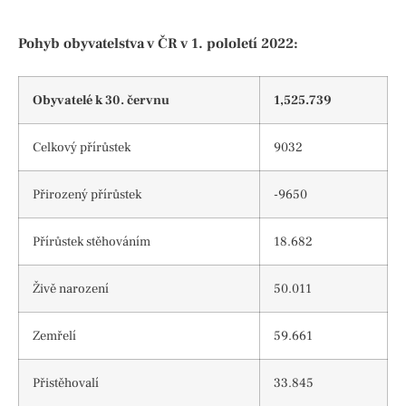
Pohyb obyvatelstva v ČR v 1. pololetí 2022:
Obyvatelé k 30. červnu
1,525.739
Celkový přírůstek
9032
Přirozený přírůstek
-9650
Přírůstek stěhováním
18.682
Živě narození
50.011
Zemřelí
59.661
Přistěhovalí
33.845