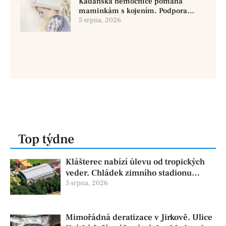
Kadaňská nemocnice pomáhá
maminkám s kojením. Podpora
začíná už před porodem
5 srpna, 2026
Top týdne
Klášterec nabízí úlevu od tropických
veder. Chládek zimního stadionu
pomůže seniorům i nemocným
5 srpna, 2026
Mimořádná deratizace v Jirkově. Ulice