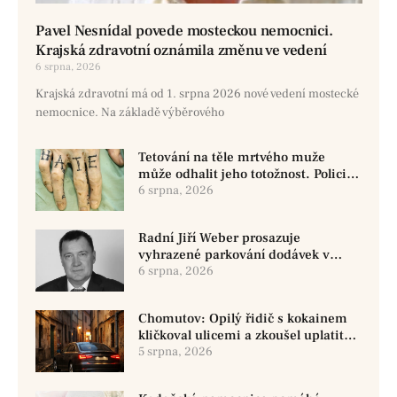
Pavel Nesnídal povede mosteckou nemocnici.
Krajská zdravotní oznámila změnu ve vedení
6 srpna, 2026
Krajská zdravotní má od 1. srpna 2026 nové vedení mostecké
nemocnice. Na základě výběrového
Tetování na těle mrtvého muže
může odhalit jeho totožnost. Policie
žádá o pomoc
6 srpna, 2026
Radní Jiří Weber prosazuje
vyhrazené parkování dodávek v
Chomutově
6 srpna, 2026
Chomutov: Opilý řidič s kokainem
kličkoval ulicemi a zkoušel uplatit
policisty
5 srpna, 2026