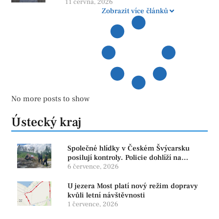
více otazníků než jistot
11 června, 2026
Zobrazit více článků
No more posts to show
Ústecký kraj
Společné hlídky v Českém Švýcarsku
posilují kontroly. Policie dohlíží na
bezpečnost i ochranu přírody
6 července, 2026
U jezera Most platí nový režim dopravy
kvůli letní návštěvnosti
1 července, 2026