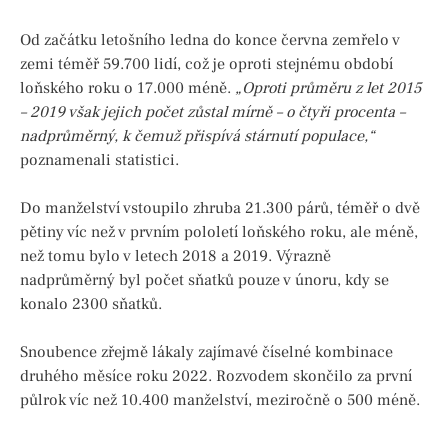
Od začátku letošního ledna do konce června zemřelo v
zemi téměř 59.700 lidí, což je oproti stejnému období
loňského roku o 17.000 méně.
„Oproti průměru z let 2015
– 2019 však jejich počet zůstal mírně – o čtyři procenta –
nadprůměrný, k čemuž přispívá stárnutí populace,“
poznamenali statistici.
Do manželství vstoupilo zhruba 21.300 párů, téměř o dvě
pětiny víc než v prvním pololetí loňského roku, ale méně,
než tomu bylo v letech 2018 a 2019. Výrazně
nadprůměrný byl počet sňatků pouze v únoru, kdy se
konalo 2300 sňatků.
Snoubence zřejmě lákaly zajímavé číselné kombinace
druhého měsíce roku 2022.
Rozvodem skončilo za první
půlrok víc než 10.400 manželství, meziročně o 500 méně.