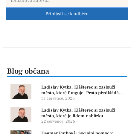
Přihlásit se k odběru
Blog občana
Ladislav Kytka: Klášterec si zaslouží
město, které funguje. Proto předkládáme
program, který řeší skutečné problémy
31 července, 2026
Ladislav Kytka: Klášterec si zaslouží
město, které je lidem nablízku
22 července, 2026
Dagmar Rathová: Sociální pomoc v