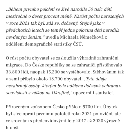
„Během prvního pololetí se živě narodilo 50 tisíc dětí,
meziročně o deset procent méně. Nárůst počtu narozených
v roce 2021 tak byl, zdá se, dočasný. Stejně jako v
předchozích letech se téměř jedna polovina dětí narodila
nevdaným ženám,“
uvedla Michaela Němečková z
oddělení demografické statistiky ČSÚ.
O růst počtu obyvatel se zasloužila výhradně zahraniční
migrace. Do České republiky se ze zahraničí přistěhovalo
33.800 lidí, naopak 15.200 se vystěhovalo. Stěhováním tak
v zemi přibylo okolo 18.700 obyvatel.
„Tyto údaje
nezahrnují osoby, kterým byla udělena dočasná ochrana v
souvislosti s válkou na Ukrajině,“
upozornili statistici.
Přirozeným způsobem Česko přišlo o 9700 lidí. Úbytek
byl sice oproti prvnímu pololetí roku 2021 poloviční, ale
ve srovnání s předcovidovými lety 2017 až 2020 výrazně
hlubší.