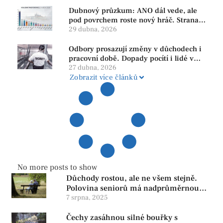
Dubnový průzkum: ANO dál vede, ale
pod povrchem roste nový hráč. Strana
PRO se drží nejvýš mezi menšími
29 dubna, 2026
subjekty
Odbory prosazují změny v důchodech i
pracovní době. Dopady pocítí i lidé v
našem regionu
27 dubna, 2026
Zobrazit více článků
No more posts to show
Důchody rostou, ale ne všem stejně.
Polovina seniorů má nadprůměrnou
penzi, tisíce však žijí pod hranicí
7 srpna, 2025
důstojnosti — SPD chce zrušení vládní
Čechy zasáhnou silné bouřky s
reformy