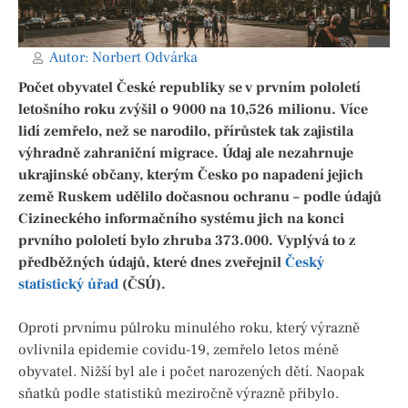
Autor:
Norbert Odvárka
Počet obyvatel České republiky se v prvním pololetí
letošního roku zvýšil o 9000 na 10,526 milionu. Více
lidí zemřelo, než se narodilo, přírůstek tak zajistila
výhradně zahraniční migrace. Údaj ale nezahrnuje
ukrajinské občany, kterým Česko po napadení jejich
země Ruskem udělilo dočasnou ochranu – podle údajů
Cizineckého informačního systému jich na konci
prvního pololetí bylo zhruba 373.000. Vyplývá to z
předběžných údajů, které dnes zveřejnil
Český
statistický úřad
(ČSÚ).
Oproti prvnímu půlroku minulého roku, který výrazně
ovlivnila epidemie covidu-19, zemřelo letos méně
obyvatel. Nižší byl ale i počet narozených dětí. Naopak
sňatků podle statistiků meziročně výrazně přibylo.