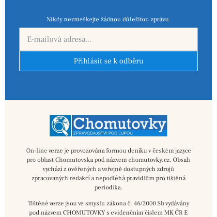
Nikdy nezmeškejte žádnou důležitou zprávu.
Přihlásit se k odběru
On-line verze je provozována formou deníku v českém jazyce
pro oblast Chomutovska pod názvem chomutovky.cz. Obsah
vychází z ověřených a veřejně dostupných zdrojů
zpracovaných redakcí a nepodléhá pravidlům pro tištěná
periodika.
Tištěné verze jsou ve smyslu zákona č. 46/2000 Sb vydávány
pod názvem CHOMUTOVKY s evidenčním číslem MK ČR E