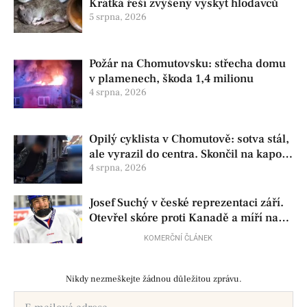
Krátká řeší zvýšený výskyt hlodavců
5 srpna, 2026
Požár na Chomutovsku: střecha domu
v plamenech, škoda 1,4 milionu
4 srpna, 2026
Opilý cyklista v Chomutově: sotva stál,
ale vyrazil do centra. Skončil na kapotě
auta
4 srpna, 2026
Josef Suchý v české reprezentaci září.
Otevřel skóre proti Kanadě a míří na
Hlinka Gretzky Cup
KOMERČNÍ ČLÁNEK
Nikdy nezmeškejte žádnou důležitou zprávu.