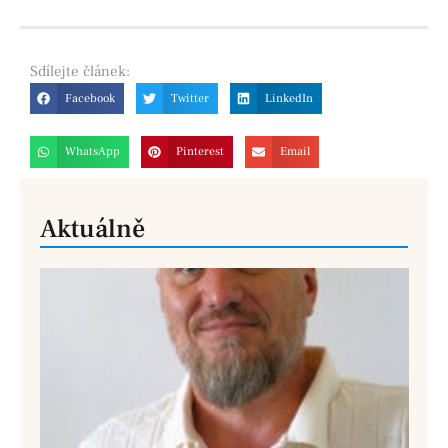
Sdílejte
článek:
Facebook
Twitter
LinkedIn
WhatsApp
Pinterest
Email
Aktuálně