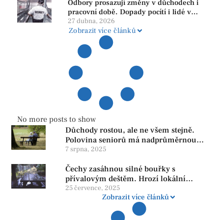
Odbory prosazují změny v důchodech i
pracovní době. Dopady pocítí i lidé v
našem regionu
27 dubna, 2026
Zobrazit více článků
No more posts to show
Důchody rostou, ale ne všem stejně.
Polovina seniorů má nadprůměrnou
penzi, tisíce však žijí pod hranicí
7 srpna, 2025
důstojnosti — SPD chce zrušení vládní
Čechy zasáhnou silné bouřky s
reformy
přívalovým deštěm. Hrozí lokální
zatopení
25 července, 2025
Zobrazit více článků