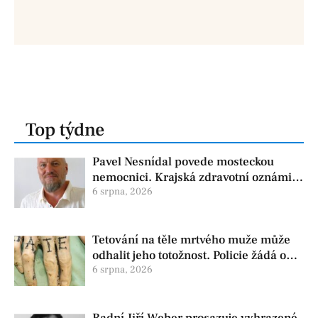
Top týdne
Pavel Nesnídal povede mosteckou
nemocnici. Krajská zdravotní oznámila
změnu ve vedení
6 srpna, 2026
Tetování na těle mrtvého muže může
odhalit jeho totožnost. Policie žádá o
pomoc
6 srpna, 2026