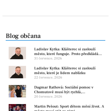
Blog občana
Ladislav Kytka: Klášterec si zaslouží
město, které funguje. Proto předkládáme
program, který řeší skutečné problémy
31 července, 2026
Ladislav Kytka: Klášterec si zaslouží
město, které je lidem nablízku
22 července, 2026
Dagmar Rathová: Sociální pomoc v
Chomutově musí být rychlá,
srozumitelná a férová. Ne udržovat lidi v
20 července, 2026
závislosti
Martin Pešout: Sport dětem mění život. A