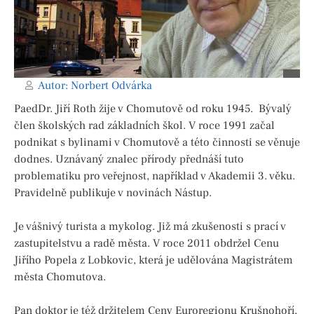
Autor:
Norbert Odvárka
PaedDr. Jiří Roth žije v Chomutově od roku 1945. Bývalý
člen školských rad základních škol. V roce 1991 začal
podnikat s bylinami v Chomutově a této činnosti se věnuje
dodnes. Uznávaný znalec přírody přednáší tuto
problematiku pro veřejnost, například v Akademii 3. věku.
Pravidelně publikuje v novinách Nástup.
Je vášnivý turista a mykolog. Již má zkušenosti s prací v
zastupitelstvu a radě města. V roce 2011 obdržel Cenu
Jiřího Popela z Lobkovic, která je udělována Magistrátem
města Chomutova.
Pan doktor je též držitelem Ceny Euroregionu Krušnohoří,