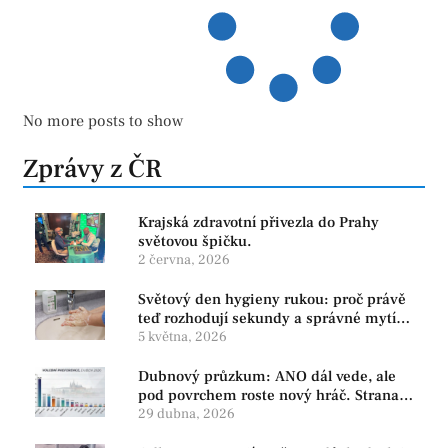
No more posts to show
Zprávy z ČR
Krajská zdravotní přivezla do Prahy
světovou špičku.
2 června, 2026
Světový den hygieny rukou: proč právě
teď rozhodují sekundy a správné mytí
rukou
5 května, 2026
Dubnový průzkum: ANO dál vede, ale
pod povrchem roste nový hráč. Strana
PRO se drží nejvýš mezi menšími
29 dubna, 2026
subjekty