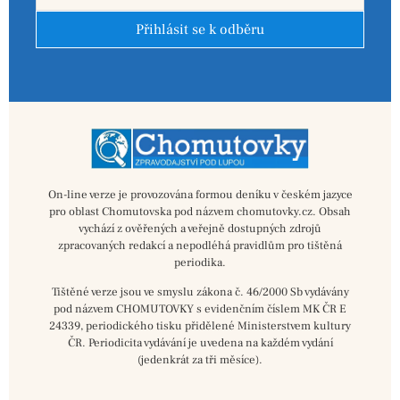
Přihlásit se k odběru
On-line verze je provozována formou deníku v českém jazyce
pro oblast Chomutovska pod názvem chomutovky.cz. Obsah
vychází z ověřených a veřejně dostupných zdrojů
zpracovaných redakcí a nepodléhá pravidlům pro tištěná
periodika.
Tištěné verze jsou ve smyslu zákona č. 46/2000 Sb vydávány
pod názvem CHOMUTOVKY s evidenčním číslem MK ČR E
24339, periodického tisku přidělené Ministerstvem kultury
ČR. Periodicita vydávání je uvedena na každém vydání
(jedenkrát za tři měsíce).