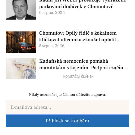
Radní Jiří Weber prosazuje vyhrazené
parkování dodávek v Chomutově
6 srpna, 2026
Chomutov: Opilý řidič s kokainem
kličkoval ulicemi a zkoušel uplatit
policisty
5 srpna, 2026
Kadaňská nemocnice pomáhá
maminkám s kojením. Podpora začíná
už před porodem
KOMERČNÍ ČLÁNEK
Nikdy nezmeškejte žádnou důležitou zprávu.
Přihlásit se k odběru