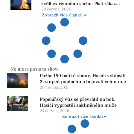
kvůli extrémnímu suchu. Platí zákaz
ohňů i pyrotechniky
29 června, 2026
Zobrazit více článků
No more posts to show
Požár 190 balíků slámy. Hasiči vyhlásili
2. stupeň poplachu a bojovali celou noc
26 června, 2026
Popelářský vůz se převrátil na bok.
Hasiči vyprostili zaklíněného muže
24 června, 2026
Zobrazit více článků