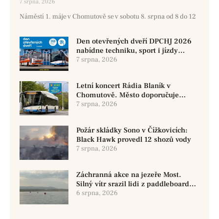
7 srpna, 2026
Náměstí 1. máje v Chomutově se v sobotu 8. srpna od 8 do 12
Den otevřených dveří DPCHJ 2026
nabídne techniku, sport i jízdy
historickými vozy
7 srpna, 2026
Letní koncert Rádia Blaník v
Chomutově. Město doporučuje
využít MHD
7 srpna, 2026
Požár skládky Sono v Čížkovicích:
Black Hawk provedl 12 shozů vody
7 srpna, 2026
Záchranná akce na jezeře Most.
Silný vítr srazil lidi z paddleboardů,
dvě osoby se pohřešují
6 srpna, 2026