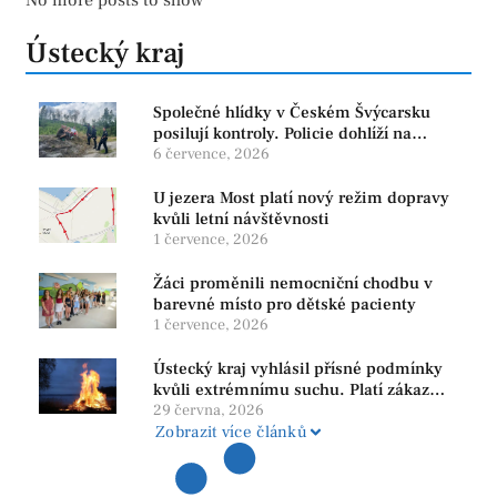
Ústecký kraj
Společné hlídky v Českém Švýcarsku
posilují kontroly. Policie dohlíží na
bezpečnost i ochranu přírody
6 července, 2026
U jezera Most platí nový režim dopravy
kvůli letní návštěvnosti
1 července, 2026
Žáci proměnili nemocniční chodbu v
barevné místo pro dětské pacienty
1 července, 2026
Ústecký kraj vyhlásil přísné podmínky
kvůli extrémnímu suchu. Platí zákaz
ohňů i pyrotechniky
29 června, 2026
Zobrazit více článků