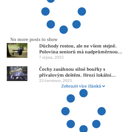
No more posts to show
Důchody rostou, ale ne všem stejně.
Polovina seniorů má nadprůměrnou
penzi, tisíce však žijí pod hranicí
7 srpna, 2025
důstojnosti — SPD chce zrušení vládní
Čechy zasáhnou silné bouřky s
reformy
přívalovým deštěm. Hrozí lokální
zatopení
25 července, 2025
Zobrazit více článků