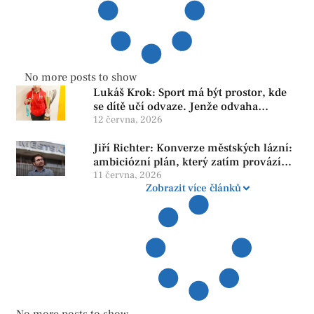
No more posts to show
Lukáš Krok: Sport má být prostor, kde
se dítě učí odvaze. Jenže odvaha
neroste tam, kde se bojí udělat chybu.
12 června, 2026
Jiří Richter: Konverze městských lázní:
ambiciózní plán, který zatím provází
více otazníků než jistot
11 června, 2026
Zobrazit více článků
No more posts to show