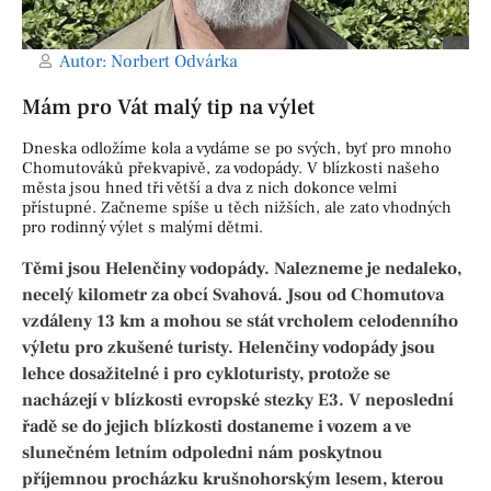
Autor:
Norbert Odvárka
Mám pro Vát malý tip na výlet
Dneska odložíme kola a vydáme se po svých, byť pro mnoho
Chomutováků překvapivě, za vodopády. V blízkosti našeho
města jsou hned tři větší a dva z nich dokonce velmi
přístupné. Začneme spíše u těch nižších, ale zato vhodných
pro rodinný výlet s malými dětmi.
Těmi jsou Helenčiny vodopády. Nalezneme je nedaleko,
necelý kilometr za obcí Svahová. Jsou od Chomutova
vzdáleny 13 km a mohou se stát vrcholem celodenního
výletu pro zkušené turisty. Helenčiny vodopády jsou
lehce dosažitelné i pro cykloturisty, protože se
nacházejí v blízkosti evropské stezky E3. V neposlední
řadě se do jejich blízkosti dostaneme i vozem a ve
slunečném letním odpoledni nám poskytnou
příjemnou procházku krušnohorským lesem, kterou