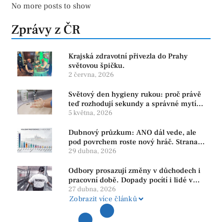
No more posts to show
Zprávy z ČR
Krajská zdravotní přivezla do Prahy
světovou špičku.
2 června, 2026
Světový den hygieny rukou: proč právě
teď rozhodují sekundy a správné mytí
rukou
5 května, 2026
Dubnový průzkum: ANO dál vede, ale
pod povrchem roste nový hráč. Strana
PRO se drží nejvýš mezi menšími
29 dubna, 2026
subjekty
Odbory prosazují změny v důchodech i
pracovní době. Dopady pocítí i lidé v
našem regionu
27 dubna, 2026
Zobrazit více článků