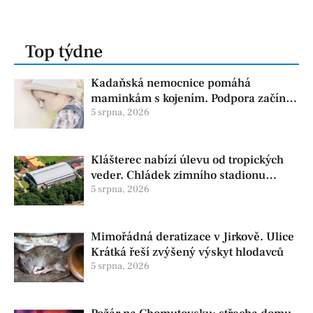
Top týdne
Kadaňská nemocnice pomáhá
maminkám s kojením. Podpora začíná
už před porodem
5 srpna, 2026
Klášterec nabízí úlevu od tropických
veder. Chládek zimního stadionu
pomůže seniorům i nemocným
5 srpna, 2026
Mimořádná deratizace v Jirkově. Ulice
Krátká řeší zvýšený výskyt hlodavců
5 srpna, 2026