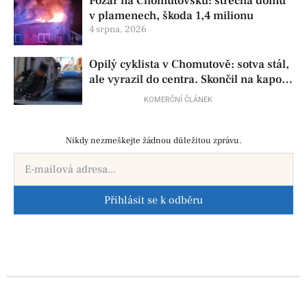
Požár na Chomutovsku: střecha domu
v plamenech, škoda 1,4 milionu
4 srpna, 2026
Opilý cyklista v Chomutově: sotva stál,
ale vyrazil do centra. Skončil na kapotě
auta
KOMERČNÍ ČLÁNEK
Nikdy nezmeškejte žádnou důležitou zprávu.
Přihlásit se k odběru