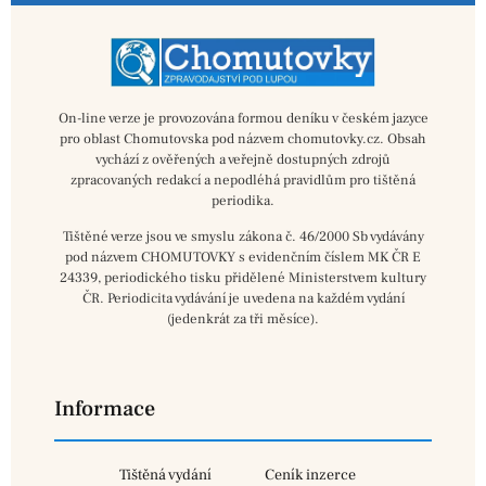
On-line verze je provozována formou deníku v českém jazyce
pro oblast Chomutovska pod názvem chomutovky.cz. Obsah
vychází z ověřených a veřejně dostupných zdrojů
zpracovaných redakcí a nepodléhá pravidlům pro tištěná
periodika.
Tištěné verze jsou ve smyslu zákona č. 46/2000 Sb vydávány
pod názvem CHOMUTOVKY s evidenčním číslem MK ČR E
24339, periodického tisku přidělené Ministerstvem kultury
ČR. Periodicita vydávání je uvedena na každém vydání
(jedenkrát za tři měsíce).
Informace
Tištěná vydání
Ceník inzerce