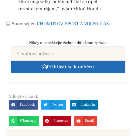
které mají velký potenciál stát se opět
turistickým rájem,“ uvádí Miloň Houda.
Související:
CHOMUTOV
,
SPORT A VOLNÝ ČAS
Nikdy nezmeškejte žádnou důležitou zprávu.
Přihlásit se k odběru
Sdílejte
článek:
Facebook
Twitter
LinkedIn
WhatsApp
Pinterest
Email