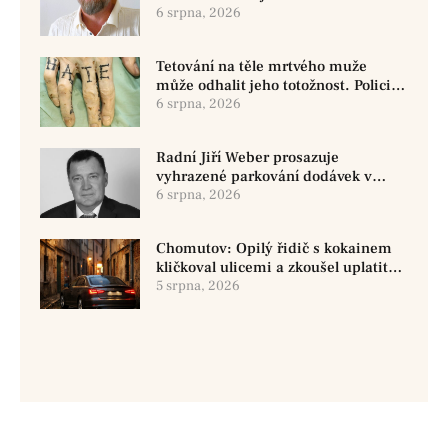
oznámila změnu ve vedení
6 srpna, 2026
Tetování na těle mrtvého muže
může odhalit jeho totožnost. Policie
žádá o pomoc
6 srpna, 2026
Radní Jiří Weber prosazuje
vyhrazené parkování dodávek v
Chomutově
6 srpna, 2026
Chomutov: Opilý řidič s kokainem
kličkoval ulicemi a zkoušel uplatit
policisty
5 srpna, 2026