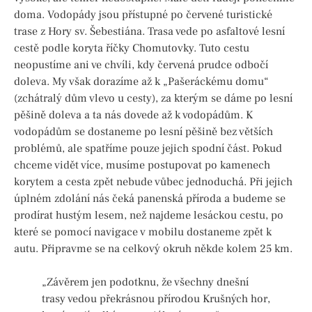
doma. Vodopády jsou přístupné po červené turistické
trase z Hory sv. Šebestiána. Trasa vede po asfaltové lesní
cestě podle koryta říčky Chomutovky. Tuto cestu
neopustíme ani ve chvíli, kdy červená prudce odbočí
doleva. My však dorazíme až k „Pašeráckému domu“
(zchátralý dům vlevo u cesty), za kterým se dáme po lesní
pěšině doleva a ta nás dovede až k vodopádům. K
vodopádům se dostaneme po lesní pěšině bez větších
problémů, ale spatříme pouze jejich spodní část. Pokud
chceme vidět více, musíme postupovat po kamenech
korytem a cesta zpět nebude vůbec jednoduchá. Při jejich
úplném zdolání nás čeká panenská příroda a budeme se
prodírat hustým lesem, než najdeme lesáckou cestu, po
které se pomocí navigace v mobilu dostaneme zpět k
autu. Připravme se na celkový okruh někde kolem 25 km.
„Závěrem jen podotknu, že všechny dnešní
trasy vedou překrásnou přírodou Krušných hor,