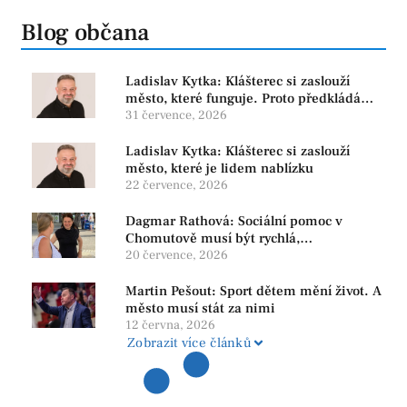
Blog občana
Ladislav Kytka: Klášterec si zaslouží
město, které funguje. Proto předkládáme
program, který řeší skutečné problémy
31 července, 2026
Ladislav Kytka: Klášterec si zaslouží
město, které je lidem nablízku
22 července, 2026
Dagmar Rathová: Sociální pomoc v
Chomutově musí být rychlá,
srozumitelná a férová. Ne udržovat lidi v
20 července, 2026
závislosti
Martin Pešout: Sport dětem mění život. A
město musí stát za nimi
12 června, 2026
Zobrazit více článků