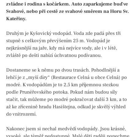
zvládne i rodina s kočárkem. Auto zaparkujeme buď ve
Svahové, nebo při cestě ze svahové směrem na Horu Sv.
Kateřiny.
Druhým je Kyšovický vodopád. Voda zde padá přes tři
stupně s celkovým převýšením 25 m. Vodopád je
nejkrásnější na jaře, kdy má nejvíce vody, ale i v létě,
zvláště po dešti nabízí úchvatnou podívanou.
Dostaneme se k němu po dvou trasách. Pohodlnější a
lehčí je z „myší díry“ (Restaurace Celná u obce Celná) po
modré. K vodopádům je to 2,5 km příjemnou stezkou
podle Prunéřovského potoka. Pokud nám budou síly
stačit, tak můžeme po modré pokračovat další 3 km, a to
až ke zřícenině hradu Hasištejna, odkud je skvělý výhled
do vnitrozemí.
Nakonec jsem si nechal medvědí vodopády. Jsou krásné,
vysoké, ale téměř nedostupné. Malé děti raději ponechme