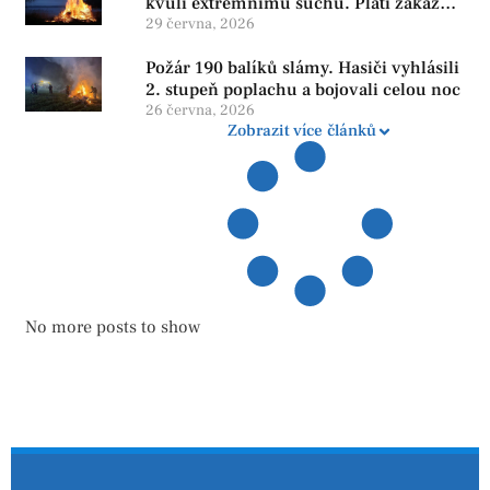
kvůli extrémnímu suchu. Platí zákaz
ohňů i pyrotechniky
29 června, 2026
Požár 190 balíků slámy. Hasiči vyhlásili
2. stupeň poplachu a bojovali celou noc
26 června, 2026
Zobrazit více článků
No more posts to show