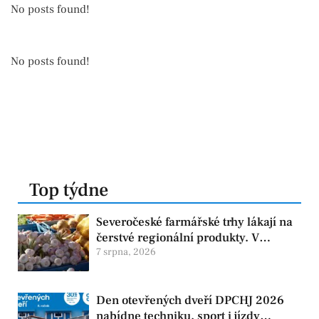
No posts found!
No posts found!
Top týdne
Severočeské farmářské trhy lákají na
čerstvé regionální produkty. V
Chomutově se konají 8. srpna
7 srpna, 2026
Den otevřených dveří DPCHJ 2026
nabídne techniku, sport i jízdy