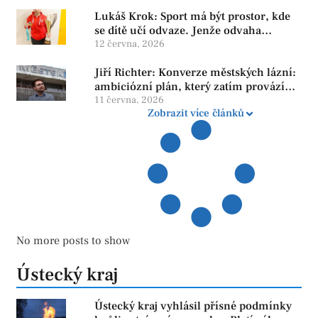
Lukáš Krok: Sport má být prostor, kde
se dítě učí odvaze. Jenže odvaha
neroste tam, kde se bojí udělat chybu.
12 června, 2026
Jiří Richter: Konverze městských lázní:
ambiciózní plán, který zatím provází
více otazníků než jistot
11 června, 2026
Zobrazit více článků
No more posts to show
Ústecký kraj
Ústecký kraj vyhlásil přísné podmínky