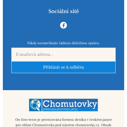
Sociální sítě
Nikdy nezmeškejte žádnou důležitou zprávu.
Přihlásit se k odběru
On-line verze je provozována formou deníku v českém jazyce
pro oblast Chomutovska pod názvem chomutovky.cz. Obsah