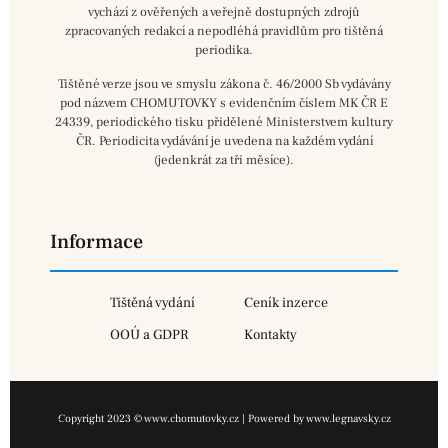
vychází z ověřených a veřejně dostupných zdrojů
zpracovaných redakcí a nepodléhá pravidlům pro tištěná
periodika.
Tištěné verze jsou ve smyslu zákona č. 46/2000 Sb vydávány
pod názvem CHOMUTOVKY s evidenčním číslem MK ČR E
24339, periodického tisku přidělené Ministerstvem kultury
ČR. Periodicita vydávání je uvedena na každém vydání
(jedenkrát za tři měsíce).
Informace
Tištěná vydání
Ceník inzerce
OOÚ a GDPR
Kontakty
Copyright 2023 © www.chomutovky.cz | Powered by www.legnavsky.cz
×