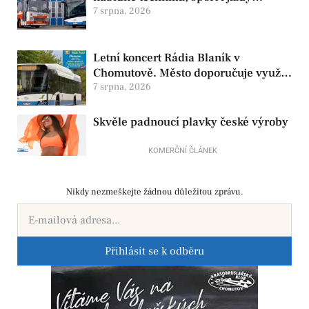
historickými vozy
7 srpna, 2026
Letní koncert Rádia Blaník v
Chomutově. Město doporučuje využít
MHD
7 srpna, 2026
Skvěle padnoucí plavky české výroby
KOMERČNÍ ČLÁNEK
Nikdy nezmeškejte žádnou důležitou zprávu.
Přihlásit se k odběru