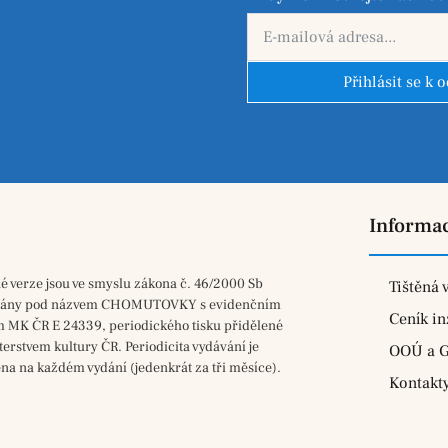
Přihlásit se k 
Informa
né verze jsou ve smyslu zákona č. 46/2000 Sb
Tištěná 
vány pod názvem CHOMUTOVKY s evidenčním
Ceník in
m MK ČR E 24339, periodického tisku přidělené
terstvem kultury ČR. Periodicita vydávání je
OOÚ a 
na na každém vydání (jedenkrát za tři měsíce).
Kontakt