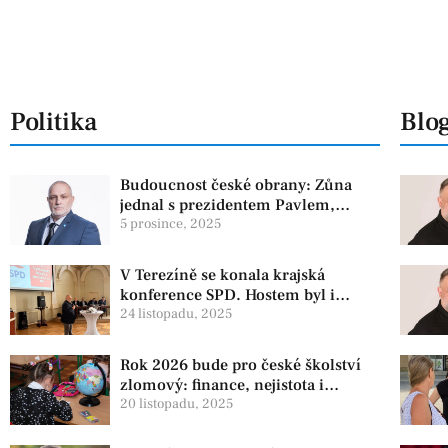
Politika
Blo
Budoucnost české obrany: Zůna
jednal s prezidentem Pavlem,
experti zdůrazňují článek 3 NATO
5 prosince, 2025
V Terezíně se konala krajská
konference SPD. Hostem byl i
zástupce koaliční strany PRO
24 listopadu, 2025
Rok 2026 bude pro české školství
zlomový: finance, nejistota i
ambiciózní plány
20 listopadu, 2025