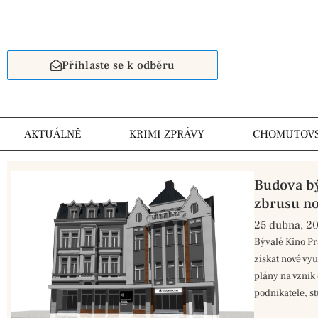
Přihlaste se k odběru
AKTUÁLNĚ
KRIMI ZPRÁVY
CHOMUTOV
Budova bý
zbrusu no
25 dubna, 2
Bývalé Kino P
získat nové vyu
plány na vznik
podnikatele, st