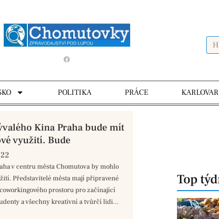
SKO
POLITIKA
PRÁCE
KARLOVAR
valého Kina Praha bude mít
vé využití. Bude
022
raha v centru města Chomutova by mohlo
Top tý
žití. Představitelé města mají připravené
 coworkingového prostoru pro začínající
udenty a všechny kreativní a tvůrčí lidi...