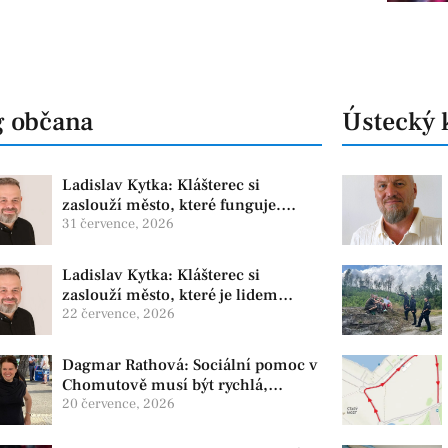
g občana
Ústecký 
Ladislav Kytka: Klášterec si
zaslouží město, které funguje.
Proto předkládáme program, který
31 července, 2026
řeší skutečné problémy
Ladislav Kytka: Klášterec si
zaslouží město, které je lidem
nablízku
22 července, 2026
Dagmar Rathová: Sociální pomoc v
Chomutově musí být rychlá,
srozumitelná a férová. Ne udržovat
20 července, 2026
lidi v závislosti