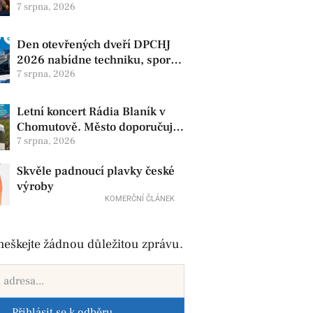
produkty. V Chomutově se
7 srpna, 2026
konají 8. srpna
Den otevřených dveří DPCHJ
2026 nabídne techniku, sport i
jízdy historickými vozy
7 srpna, 2026
Letní koncert Rádia Blaník v
Chomutově. Město doporučuje
využít MHD
7 srpna, 2026
Skvěle padnoucí plavky české
výroby
KOMERČNÍ ČLÁNEK
eškejte žádnou důležitou zprávu.
Přihlásit se k odběru