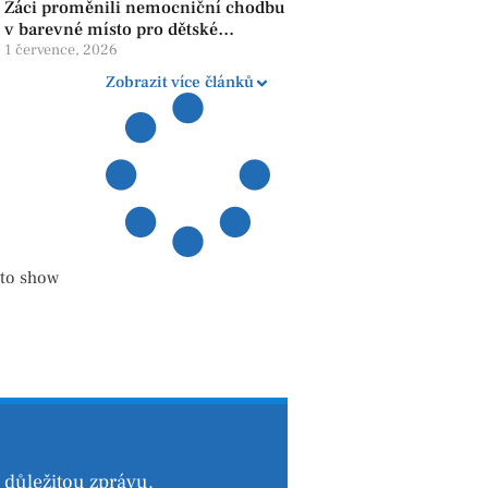
Žáci proměnili nemocniční chodbu
v barevné místo pro dětské
pacienty
1 července, 2026
Zobrazit více článků
 to show
důležitou zprávu.