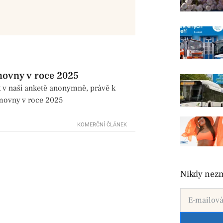
movny v roce 2025
t v naší anketě anonymně, právě k
ěmovny v roce 2025
KOMERČNÍ ČLÁNEK
Nikdy nezm