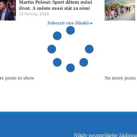
Martin Pešout: Sport dětem mění
život. A město musí stát za nimi
12 června, 2026
Zobrazit více článků
e posts to show
No more posts
Nikdy nezmeškejte žádnou 