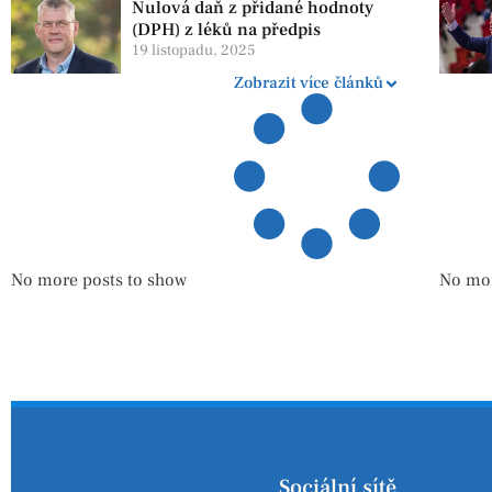
Nulová daň z přidané hodnoty
(DPH) z léků na předpis
19 listopadu, 2025
Zobrazit více článků
No more posts to show
No mor
Sociální sítě