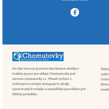
On-line verze je provozována formou deníku v
Tiště
českém jazyce pro oblast Chomutovska pod
vydá
názvem chomutovky.cz. Obsah vychází z
čísle
ověřených a veřejně dostupných zdrojů
Minis
zpracovaných redakcí a nepodléhá pravidlům pro
uvede
tištěná periodika.