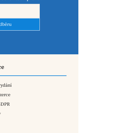
odběru
ce
vydání
zerce
GDPR
y