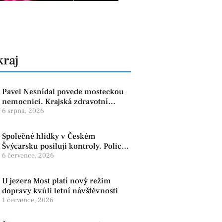
kraj
Pavel Nesnídal povede mosteckou
nemocnici. Krajská zdravotní
oznámila změnu ve vedení
6 srpna, 2026
Společné hlídky v Českém
Švýcarsku posilují kontroly. Policie
dohlíží na bezpečnost i ochranu
6 července, 2026
přírody
U jezera Most platí nový režim
dopravy kvůli letní návštěvnosti
1 července, 2026