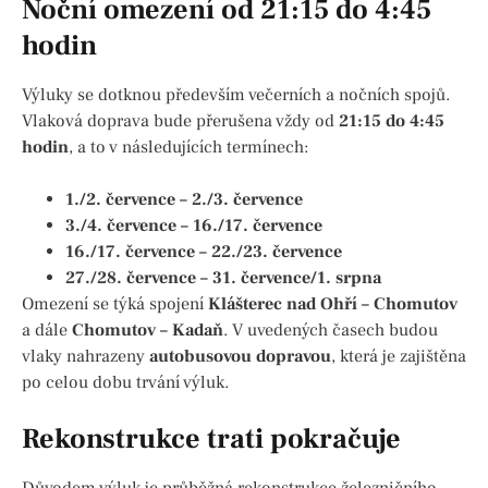
Noční omezení od 21:15 do 4:45
hodin
Výluky se dotknou především večerních a nočních spojů.
Vlaková doprava bude přerušena vždy od
21:15 do 4:45
hodin
, a to v následujících termínech:
1./2. července – 2./3. července
3./4. července – 16./17. července
16./17. července – 22./23. července
27./28. července – 31. července/1. srpna
Omezení se týká spojení
Klášterec nad Ohří – Chomutov
a dále
Chomutov – Kadaň
. V uvedených časech budou
vlaky nahrazeny
autobusovou dopravou
, která je zajištěna
po celou dobu trvání výluk.
Rekonstrukce trati pokračuje
Důvodem výluk je průběžná rekonstrukce železničního