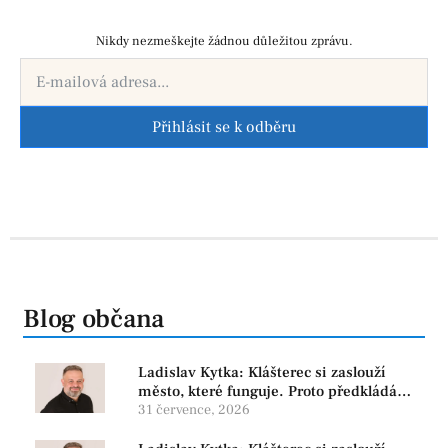
Nikdy nezmeškejte žádnou důležitou zprávu.
Přihlásit se k odběru
Blog občana
Ladislav Kytka: Klášterec si zaslouží
město, které funguje. Proto předkládáme
program, který řeší skutečné problémy
31 července, 2026