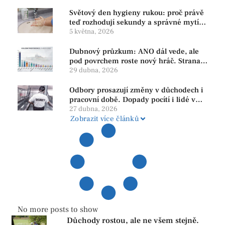
Světový den hygieny rukou: proč právě
teď rozhodují sekundy a správné mytí
rukou
5 května, 2026
Dubnový průzkum: ANO dál vede, ale
pod povrchem roste nový hráč. Strana
PRO se drží nejvýš mezi menšími
29 dubna, 2026
subjekty
Odbory prosazují změny v důchodech i
pracovní době. Dopady pocítí i lidé v
našem regionu
27 dubna, 2026
Zobrazit více článků
No more posts to show
Důchody rostou, ale ne všem stejně.