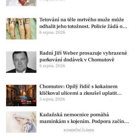
Tetování na těle mrtvého muže může
odhalit jeho totožnost. Policie žádá o
pomoc
6 srpna, 2026
Radní Jiří Weber prosazuje vyhrazené
parkování dodávek v Chomutově
6 srpna, 2026
Chomutov: Opilý řidič s kokainem
kličkoval ulicemi a zkoušel uplatit
policisty
5 srpna, 2026
Kadaňská nemocnice pomáhá
maminkám s kojením. Podpora začíná
už před porodem
KOMERČNÍ ČLÁNEK