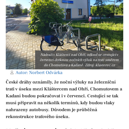
Nádraží v Klášterci nad Ohří, odkud se cestující v
červenci dotknou nočních výluk na trati směrem
do Chomutova a Kadaně. Zdroj: klasterec.cz
Autor:
Norbert Odvárka
České dráhy oznámily, že noční výluky na železniční
trati v úseku mezi Kláštercem nad Ohří, Chomutovem a
Kadaní budou pokračovat i v červenci. Cestující se tak
musí připravit na několik termínů, kdy budou vlaky
nahrazeny autobusy. Důvodem je průběžná
rekonstrukce traťového úseku.