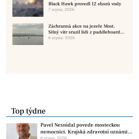
Black Hawk provedl 12 shozů vody
7 srpna, 2026
Záchranná akce na jezeře Most.
Silný vítr srazil lidi z paddleboardů,
dvě osoby se pohřešují
6 srpna, 2026
Top týdne
Pavel Nesnídal povede mosteckou
nemocnici. Krajská zdravotní oznámila
změnu ve vedení
6 srpna, 2026