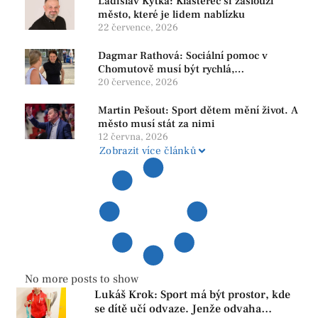
Ladislav Kytka: Klášterec si zaslouží
město, které je lidem nablízku
22 července, 2026
Dagmar Rathová: Sociální pomoc v
Chomutově musí být rychlá,
srozumitelná a férová. Ne udržovat lidi v
20 července, 2026
závislosti
Martin Pešout: Sport dětem mění život. A
město musí stát za nimi
12 června, 2026
Zobrazit více článků
No more posts to show
Lukáš Krok: Sport má být prostor, kde
se dítě učí odvaze. Jenže odvaha