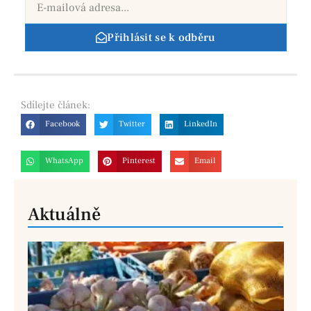
Přihlásit se k odběru
Sdílejte
článek:
Facebook
Twitter
LinkedIn
WhatsApp
Pinterest
Email
Aktuálně