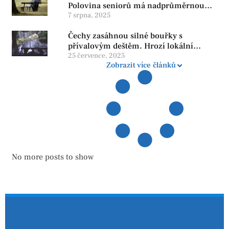
Polovina seniorů má nadprůměrnou
penzi, tisíce však žijí pod hranicí
7 srpna, 2025
důstojnosti — SPD chce zrušení vládní
Čechy zasáhnou silné bouřky s
reformy
přívalovým deštěm. Hrozí lokální
zatopení
25 července, 2025
Zobrazit více článků
No more posts to show