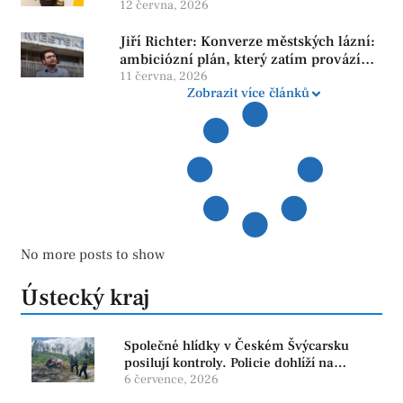
neroste tam, kde se bojí udělat chybu.
12 června, 2026
Jiří Richter: Konverze městských lázní:
ambiciózní plán, který zatím provází
více otazníků než jistot
11 června, 2026
Zobrazit více článků
No more posts to show
Ústecký kraj
Společné hlídky v Českém Švýcarsku
posilují kontroly. Policie dohlíží na
bezpečnost i ochranu přírody
6 července, 2026