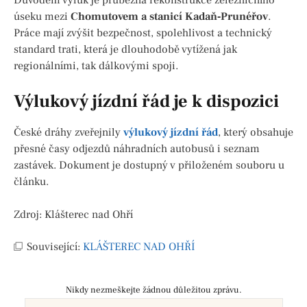
úseku mezi
Chomutovem a stanicí Kadaň‑Prunéřov
.
Práce mají zvýšit bezpečnost, spolehlivost a technický
standard trati, která je dlouhodobě vytížená jak
regionálními, tak dálkovými spoji.
Výlukový jízdní řád je k dispozici
České dráhy zveřejnily
výlukový jízdní řád
, který obsahuje
přesné časy odjezdů náhradních autobusů i seznam
zastávek. Dokument je dostupný v přiloženém souboru u
článku.
Zdroj: Klášterec nad Ohří
Související:
KLÁŠTEREC NAD OHŘÍ
Nikdy nezmeškejte žádnou důležitou zprávu.