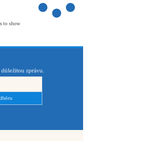
s to show
důležitou zprávu.
odběru