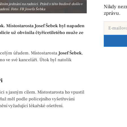
álním jednání na radnici. Právě v této budově došlo v
Nikdy nez
adení. Foto: FB Josefa Šebka
zprávu.
ok. Místostarosta Josef Šebek byl napaden
licie už obvinila čtyřicetiletého muže ze
sl celým úřadem. Místostarosta
Josef Šebek
,
mo ve své kanceláři. Útok byl natolik
i
ci s jasným cílem. Místostarosta ho vpustil
Muž měl podle policejního vyšetřování
ění vyžadující lékařské ošetření.