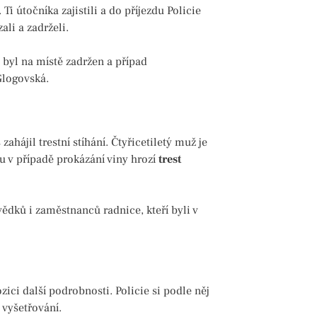
Ti útočníka zajistili a do příjezdu Policie
li a zadrželi.
 byl na místě zadržen a případ
Glogovská.
ahájil trestní stíhání. Čtyřicetiletý muž je
u v případě prokázání viny hrozí
trest
vědků i zaměstnanců radnice, kteří byli v
ici další podrobnosti. Policie si podle něj
vyšetřování.