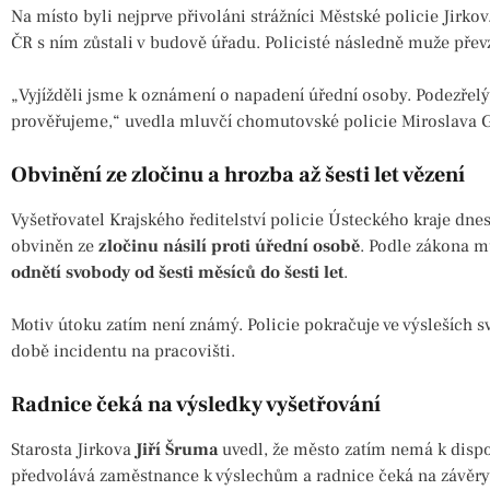
Na místo byli nejprve přivoláni strážníci Městské policie Jirkov. 
ČR s ním zůstali v budově úřadu. Policisté následně muže převza
„Vyjížděli jsme k oznámení o napadení úřední osoby. Podezřelý
prověřujeme,“ uvedla mluvčí chomutovské policie Miroslava 
Obvinění ze zločinu a hrozba až šesti let vězení
Vyšetřovatel Krajského ředitelství policie Ústeckého kraje dnes z
obviněn ze
zločinu násilí proti úřední osobě
. Podle zákona m
odnětí svobody od šesti měsíců do šesti let
.
Motiv útoku zatím není známý. Policie pokračuje ve výsleších s
době incidentu na pracovišti.
Radnice čeká na výsledky vyšetřování
Starosta Jirkova
Jiří Šruma
uvedl, že město zatím nemá k dispoz
předvolává zaměstnance k výslechům a radnice čeká na závěry 