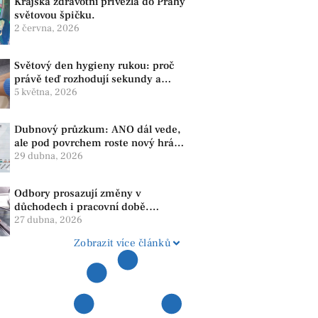
Krajská zdravotní přivezla do Prahy
světovou špičku.
2 června, 2026
Světový den hygieny rukou: proč
právě teď rozhodují sekundy a
správné mytí rukou
5 května, 2026
Dubnový průzkum: ANO dál vede,
ale pod povrchem roste nový hráč.
Strana PRO se drží nejvýš mezi
29 dubna, 2026
menšími subjekty
Odbory prosazují změny v
důchodech i pracovní době.
Dopady pocítí i lidé v našem
27 dubna, 2026
regionu
Zobrazit více článků