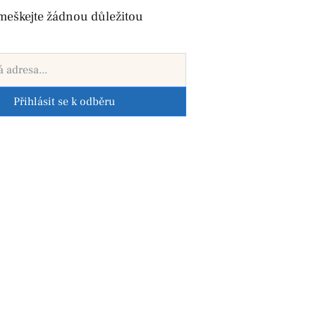
meškejte žádnou důležitou
Přihlásit se k odběru