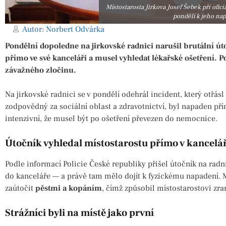
Místostarosta Jirkova Josef Šebek při ofici
pondělí k jeho nap
Autor:
Norbert Odvárka
Pondělní dopoledne na jirkovské radnici narušil brutální út
přímo ve své kanceláři a musel vyhledat lékařské ošetření. Po
závažného zločinu.
Na jirkovské radnici se v pondělí odehrál incident, který otřá
zodpovědný za sociální oblast a zdravotnictví, byl napaden pří
intenzivní, že musel být po ošetření převezen do nemocnice.
Útočník vyhledal místostarostu přímo v kancelář
Podle informací Policie České republiky přišel útočník na radni
do kanceláře — a právě tam mělo dojít k fyzickému napadení. 
zaútočit
pěstmi a kopáním
, čímž způsobil místostarostovi zran
Strážníci byli na místě jako první