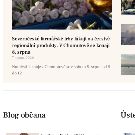
Severočeské farmářské trhy lákají na čerstvé
regionální produkty. V Chomutově se konají
8. srpna
7 srpna, 2026
Náměstí 1. máje v Chomutově se v sobotu 8. srpna od 8
do 12
Blog občana
Úste