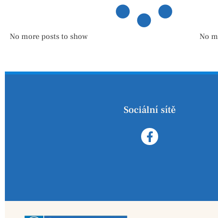
No more posts to show
No m
Sociální sítě