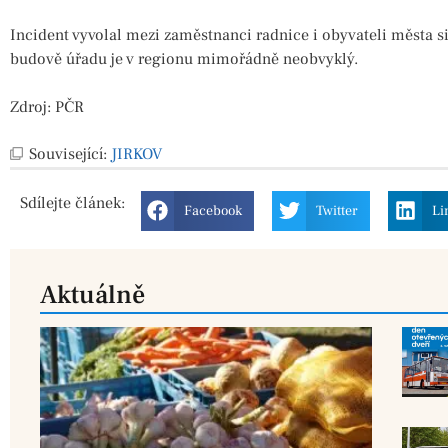
Incident vyvolal mezi zaměstnanci radnice i obyvateli města s
budově úřadu je v regionu mimořádně neobvyklý.
Zdroj: PČR
Související:
JIRKOV
Sdílejte
článek:
Facebook
Twitter
Li
Aktuálně