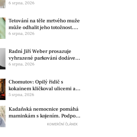
zdravotní oznámila změnu ve
6 srpna, 2026
vedení
Tetování na těle mrtvého muže
může odhalit jeho totožnost.
Policie žádá o pomoc
6 srpna, 2026
Radní Jiří Weber prosazuje
vyhrazené parkování dodávek
v Chomutově
6 srpna, 2026
Chomutov: Opilý řidič s
kokainem kličkoval ulicemi a
zkoušel uplatit policisty
5 srpna, 2026
Kadaňská nemocnice pomáhá
maminkám s kojením. Podpora
začíná už před porodem
KOMERČNÍ ČLÁNEK