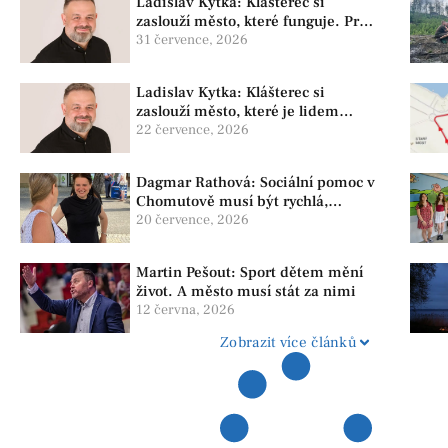
Ladislav Kytka: Klášterec si
zaslouží město, které funguje. Proto
předkládáme program, který řeší
31 července, 2026
skutečné problémy
Ladislav Kytka: Klášterec si
zaslouží město, které je lidem
nablízku
22 července, 2026
Dagmar Rathová: Sociální pomoc v
Chomutově musí být rychlá,
srozumitelná a férová. Ne udržovat
20 července, 2026
lidi v závislosti
Martin Pešout: Sport dětem mění
život. A město musí stát za nimi
12 června, 2026
Zobrazit více článků