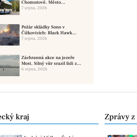
Chomutově. Město
doporučuje využít MHD
7 srpna, 2026
Požár skládky Sono v
Čížkovicích: Black Hawk
provedl 12 shozů vody
7 srpna, 2026
Záchranná akce na jezeře
Most. Silný vítr srazil lidi z
paddleboardů, dvě osoby se
6 srpna, 2026
pohřešují
cký kraj
Zprávy z