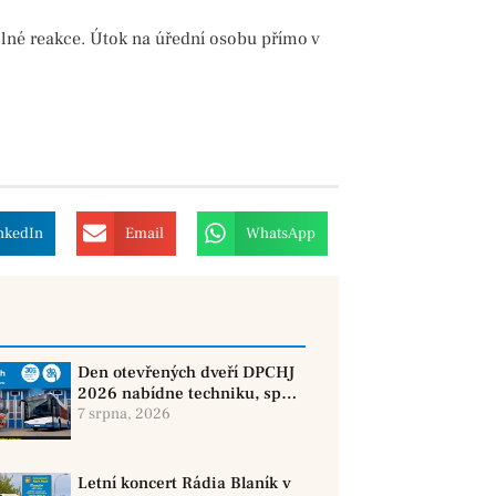
ilné reakce. Útok na úřední osobu přímo v
nkedIn
Email
WhatsApp
Den otevřených dveří DPCHJ
2026 nabídne techniku, sport
i jízdy historickými vozy
7 srpna, 2026
Letní koncert Rádia Blaník v