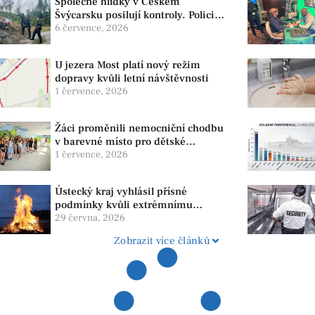
Společné hlídky v Českém
Švýcarsku posilují kontroly. Policie
dohlíží na bezpečnost i ochranu
6 července, 2026
přírody
U jezera Most platí nový režim
dopravy kvůli letní návštěvnosti
1 července, 2026
Žáci proměnili nemocniční chodbu
v barevné místo pro dětské
pacienty
1 července, 2026
Ústecký kraj vyhlásil přísné
podmínky kvůli extrémnímu
suchu. Platí zákaz ohňů i
29 června, 2026
pyrotechniky
Zobrazit více článků