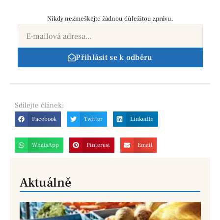
Nikdy nezmeškejte žádnou důležitou zprávu.
Přihlásit se k odběru
Sdílejte
článek:
Facebook
Twitter
LinkedIn
WhatsApp
Pinterest
Email
Aktuálně