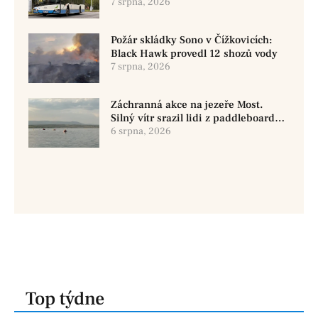
využít MHD
7 srpna, 2026
Požár skládky Sono v Čížkovicích:
Black Hawk provedl 12 shozů vody
7 srpna, 2026
Záchranná akce na jezeře Most.
Silný vítr srazil lidi z paddleboardů,
dvě osoby se pohřešují
6 srpna, 2026
Top týdne