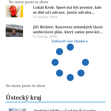
No more posts to show
Lukáš Krok: Sport má být prostor, kde
se dítě učí odvaze. Jenže odvaha
neroste tam, kde se bojí udělat chybu.
12 června, 2026
Jiří Richter: Konverze městských lázní:
ambiciózní plán, který zatím provází
více otazníků než jistot
11 června, 2026
Zobrazit více článků
No more posts to show
Ústecký kraj
Společné hlídky v Českém Švýcarsku