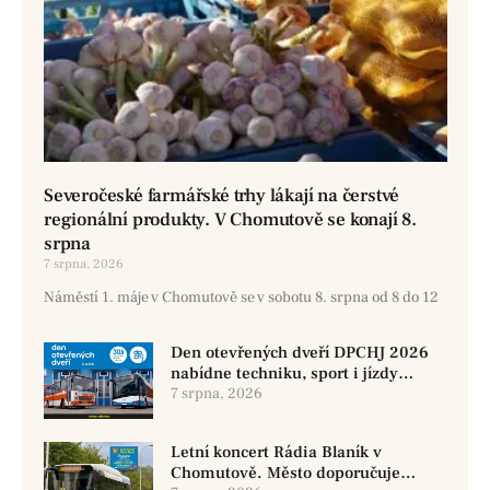
Severočeské farmářské trhy lákají na čerstvé
regionální produkty. V Chomutově se konají 8.
srpna
7 srpna, 2026
Náměstí 1. máje v Chomutově se v sobotu 8. srpna od 8 do 12
Den otevřených dveří DPCHJ 2026
nabídne techniku, sport i jízdy
historickými vozy
7 srpna, 2026
Letní koncert Rádia Blaník v
Chomutově. Město doporučuje