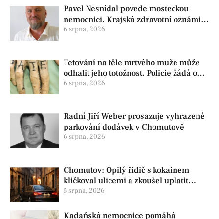
Pavel Nesnídal povede mosteckou
nemocnici. Krajská zdravotní oznámila
změnu ve vedení
6 srpna, 2026
Tetování na těle mrtvého muže může
odhalit jeho totožnost. Policie žádá o
pomoc
6 srpna, 2026
Radní Jiří Weber prosazuje vyhrazené
parkování dodávek v Chomutově
6 srpna, 2026
Chomutov: Opilý řidič s kokainem
kličkoval ulicemi a zkoušel uplatit
policisty
5 srpna, 2026
Kadaňská nemocnice pomáhá