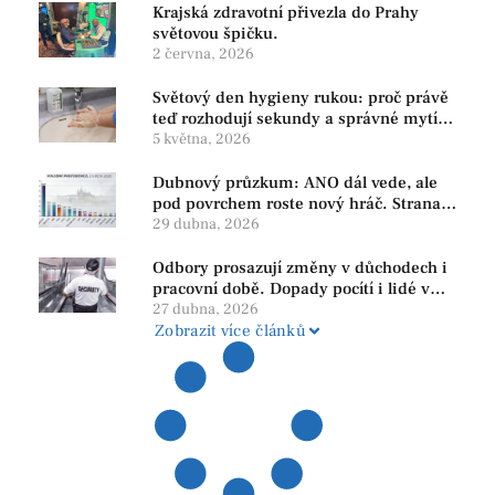
Krajská zdravotní přivezla do Prahy
světovou špičku.
2 června, 2026
Světový den hygieny rukou: proč právě
teď rozhodují sekundy a správné mytí
rukou
5 května, 2026
Dubnový průzkum: ANO dál vede, ale
pod povrchem roste nový hráč. Strana
PRO se drží nejvýš mezi menšími
29 dubna, 2026
subjekty
Odbory prosazují změny v důchodech i
pracovní době. Dopady pocítí i lidé v
našem regionu
27 dubna, 2026
Zobrazit více článků