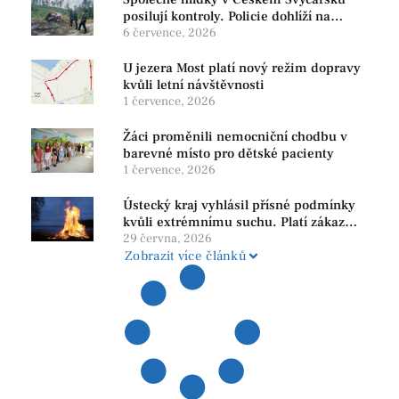
posilují kontroly. Policie dohlíží na
bezpečnost i ochranu přírody
6 července, 2026
U jezera Most platí nový režim dopravy
kvůli letní návštěvnosti
1 července, 2026
Žáci proměnili nemocniční chodbu v
barevné místo pro dětské pacienty
1 července, 2026
Ústecký kraj vyhlásil přísné podmínky
kvůli extrémnímu suchu. Platí zákaz
ohňů i pyrotechniky
29 června, 2026
Zobrazit více článků