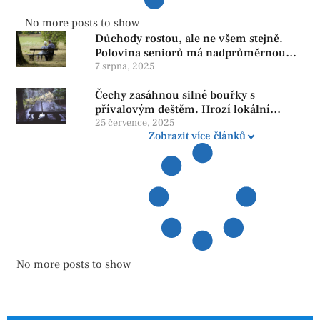
No more posts to show
Důchody rostou, ale ne všem stejně.
Polovina seniorů má nadprůměrnou
penzi, tisíce však žijí pod hranicí
7 srpna, 2025
důstojnosti — SPD chce zrušení vládní
Čechy zasáhnou silné bouřky s
reformy
přívalovým deštěm. Hrozí lokální
zatopení
25 července, 2025
Zobrazit více článků
No more posts to show