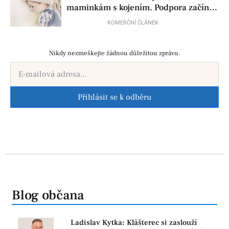
maminkám s kojením. Podpora začíná
už před porodem
KOMERČNÍ ČLÁNEK
Nikdy nezmeškejte žádnou důležitou zprávu.
Přihlásit se k odběru
Blog občana
Ladislav Kytka: Klášterec si zaslouží