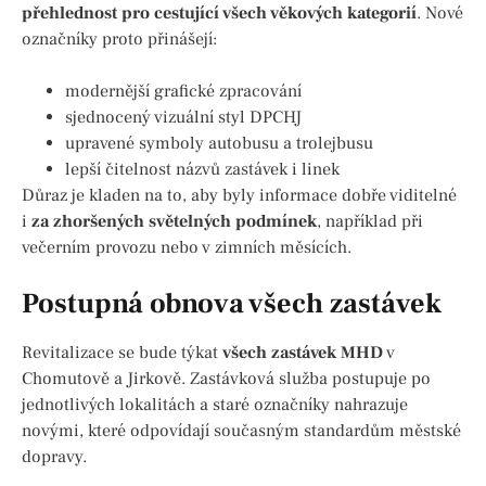
přehlednost pro cestující všech věkových kategorií
. Nové
označníky proto přinášejí:
modernější grafické zpracování
sjednocený vizuální styl DPCHJ
upravené symboly autobusu a trolejbusu
lepší čitelnost názvů zastávek i linek
Důraz je kladen na to, aby byly informace dobře viditelné
i
za zhoršených světelných podmínek
, například při
večerním provozu nebo v zimních měsících.
Postupná obnova všech zastávek
Revitalizace se bude týkat
všech zastávek MHD
v
Chomutově a Jirkově. Zastávková služba postupuje po
jednotlivých lokalitách a staré označníky nahrazuje
novými, které odpovídají současným standardům městské
dopravy.