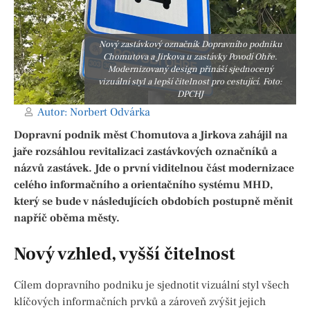
Nový zastávkový označník Dopravního podniku
Chomutova a Jirkova u zastávky Povodí Ohře.
Modernizovaný design přináší sjednocený
vizuální styl a lepší čitelnost pro cestující. Foto:
DPCHJ
Autor:
Norbert Odvárka
Dopravní podnik měst Chomutova a Jirkova zahájil na
jaře rozsáhlou revitalizaci zastávkových označníků a
názvů zastávek. Jde o první viditelnou část modernizace
celého informačního a orientačního systému MHD,
který se bude v následujících obdobích postupně měnit
napříč oběma městy.
Nový vzhled, vyšší čitelnost
Cílem dopravního podniku je sjednotit vizuální styl všech
klíčových informačních prvků a zároveň zvýšit jejich