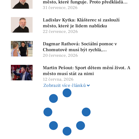
město, které funguje. Proto předkládáme
program, který řeší skutečné problémy
31 července, 2026
Ladislav Kytka: Klášterec si zaslouží
město, které je lidem nablízku
22 července, 2026
Dagmar Rathová: Sociální pomoc v
Chomutově musí být rychlá,
srozumitelná a férová. Ne udržovat lidi v
20 července, 2026
závislosti
Martin Pešout: Sport dětem mění život. A
město musí stát za nimi
12 června, 2026
Zobrazit více článků