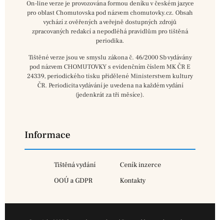
On-line verze je provozována formou deníku v českém jazyce
pro oblast Chomutovska pod názvem chomutovky.cz. Obsah
vychází z ověřených a veřejně dostupných zdrojů
zpracovaných redakcí a nepodléhá pravidlům pro tištěná
periodika.
Tištěné verze jsou ve smyslu zákona č. 46/2000 Sb vydávány
pod názvem CHOMUTOVKY s evidenčním číslem MK ČR E
24339, periodického tisku přidělené Ministerstvem kultury
ČR. Periodicita vydávání je uvedena na každém vydání
(jedenkrát za tři měsíce).
Informace
Tištěná vydání
Ceník inzerce
OOÚ a GDPR
Kontakty