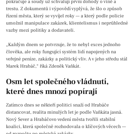
pokračuje a soudy už schvalují první dohody o vině a
trestu. Z dokumentů i výpovědí vyplývá, že šlo o způsob
řízení města, který se vyvíjel roky — a který podle policie
umožnil manipulace zakázek, klientelismus i neprůhledné
vazby mezi politiky a dodavateli.
„Každým dnem se potvrzuje, že to nebyl exces jednoho
člověka, ale roky fungující systém lidí napojených na
veřejné peníze, zakázky a politický vliv. A v jeho středu stál
Marek Hrabáč,“ říká Zdeněk Vaňkát.
Osm let společného vládnutí,
které dnes mnozí popírají
Zatímco dnes se někteří politici snaží od Hrabáče
distancovat, realita minulých let je podle Vaňkáta jasná.
Nový Sever a Hrabáčovo vedení města tvořili stabilní
koalici, která společně rozhodovala o klíčových věcech —
od rozpočtu po městské zakázky.