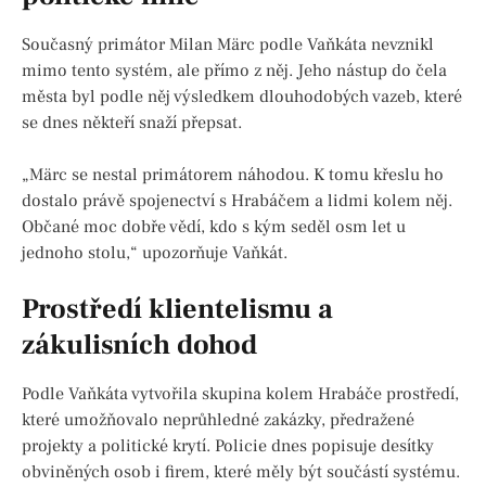
Současný primátor Milan Märc podle Vaňkáta nevznikl
mimo tento systém, ale přímo z něj. Jeho nástup do čela
města byl podle něj výsledkem dlouhodobých vazeb, které
se dnes někteří snaží přepsat.
„Märc se nestal primátorem náhodou. K tomu křeslu ho
dostalo právě spojenectví s Hrabáčem a lidmi kolem něj.
Občané moc dobře vědí, kdo s kým seděl osm let u
jednoho stolu,“ upozorňuje Vaňkát.
Prostředí klientelismu a
zákulisních dohod
Podle Vaňkáta vytvořila skupina kolem Hrabáče prostředí,
které umožňovalo neprůhledné zakázky, předražené
projekty a politické krytí. Policie dnes popisuje desítky
obviněných osob i firem, které měly být součástí systému.