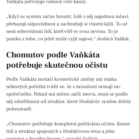
Vaňkáta potvrzuje vážnost celé kauzy.
„Když se systém začne hroutit, lidé z něj najednou mluví,
přehazují odpovědnost a zachraňují si vlastní kůži. To už
není sebevědomí lidí, kteří věří ve svou nevinu. To je
panika z toho, co ještě může vyjít najevo,“ dodává Vaňkát.
Chomutov podle Vaňkáta
potřebuje skutečnou očistu
Podle Vaňkáta nestačí kosmetické změny ani snaha
některých politiků tvářit se, že s minulostí nemají nic
společného. Pokud má město začít znovu, musí se podle
něj odstřihnout od struktur, které Hrabáčův systém držely
pohromadě.
„Chomutov potřebuje kompletní politickou očistu. Konec
lidí a struktur spojených s Hrabáčovou érou a jeho
spojenci z Nového Severu,“ uzavírá Vaňkát.