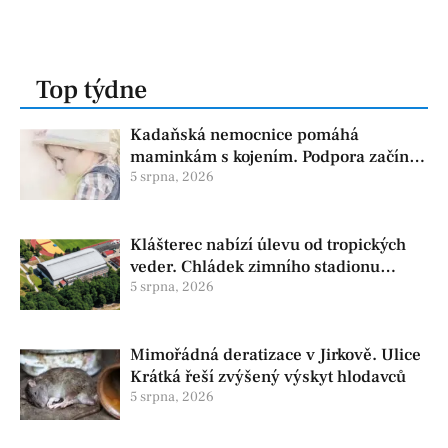
Top týdne
Kadaňská nemocnice pomáhá
maminkám s kojením. Podpora začíná
už před porodem
5 srpna, 2026
Klášterec nabízí úlevu od tropických
veder. Chládek zimního stadionu
pomůže seniorům i nemocným
5 srpna, 2026
Mimořádná deratizace v Jirkově. Ulice
Krátká řeší zvýšený výskyt hlodavců
5 srpna, 2026