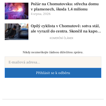
Požár na Chomutovsku: střecha domu
v plamenech, škoda 1,4 milionu
4 srpna, 2026
Opilý cyklista v Chomutově: sotva stál,
ale vyrazil do centra. Skončil na kapotě
auta
KOMERČNÍ ČLÁNEK
Nikdy nezmeškejte žádnou důležitou zprávu.
Přihlásit se k odběru