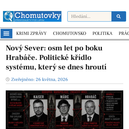
KRIMI ZPRÁVY
CHOMUTOVSKO
POLITIKA
PRÁ
Nový Sever: osm let po boku
Hrabáče. Politické křídlo
systému, který se dnes hroutí
Zveřejněno:
26 května, 2026