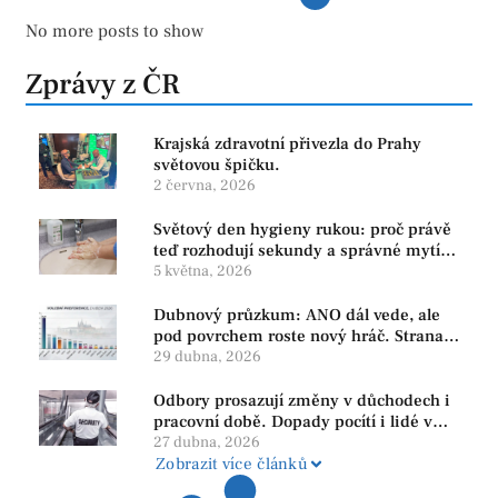
No more posts to show
Zprávy z ČR
Krajská zdravotní přivezla do Prahy
světovou špičku.
2 června, 2026
Světový den hygieny rukou: proč právě
teď rozhodují sekundy a správné mytí
rukou
5 května, 2026
Dubnový průzkum: ANO dál vede, ale
pod povrchem roste nový hráč. Strana
PRO se drží nejvýš mezi menšími
29 dubna, 2026
subjekty
Odbory prosazují změny v důchodech i
pracovní době. Dopady pocítí i lidé v
našem regionu
27 dubna, 2026
Zobrazit více článků