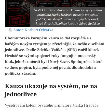
Grafické znázornění vazeb kolem kauzy bývalého
primátora Marka Hrabáče ukazuje propojení
politiky, městských firem a veřejných zakázek,
které dnes řeší policie i soudy. Zdroj: Redakce
Autor:
Norbert Odvárka
Chomutovská korupční kauza se dál rozplétá a s
každým novým vývojem je zřetelnější, že nešlo o selhání
jednotlivce. Podle Zdeňka Vaňkáta (SPD) tvořil Marek
Hrabáč se svými spojenci roky fungující mocenský
blok, jehož součástí byl i Nový Sever. Spolupráce, která
se dnes popírá, byla podle něj pevná, dlouhodobá a
politicky zásadní.
Kauza ukazuje na systém, ne na
jednotlivce
Vyšetřování kolem bývalého primátora Marka Hrabáče