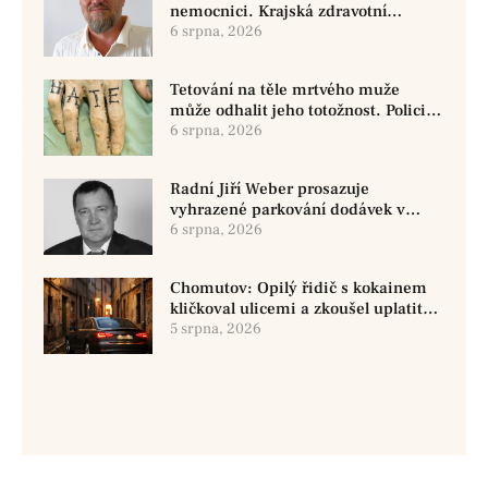
nemocnici. Krajská zdravotní
oznámila změnu ve vedení
6 srpna, 2026
Tetování na těle mrtvého muže
může odhalit jeho totožnost. Policie
žádá o pomoc
6 srpna, 2026
Radní Jiří Weber prosazuje
vyhrazené parkování dodávek v
Chomutově
6 srpna, 2026
Chomutov: Opilý řidič s kokainem
kličkoval ulicemi a zkoušel uplatit
policisty
5 srpna, 2026