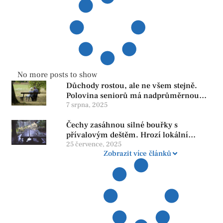
No more posts to show
Důchody rostou, ale ne všem stejně.
Polovina seniorů má nadprůměrnou
penzi, tisíce však žijí pod hranicí
7 srpna, 2025
důstojnosti — SPD chce zrušení vládní
Čechy zasáhnou silné bouřky s
reformy
přívalovým deštěm. Hrozí lokální
zatopení
25 července, 2025
Zobrazit více článků