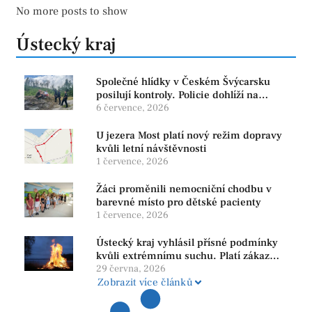
No more posts to show
Ústecký kraj
Společné hlídky v Českém Švýcarsku
posilují kontroly. Policie dohlíží na
bezpečnost i ochranu přírody
6 července, 2026
U jezera Most platí nový režim dopravy
kvůli letní návštěvnosti
1 července, 2026
Žáci proměnili nemocniční chodbu v
barevné místo pro dětské pacienty
1 července, 2026
Ústecký kraj vyhlásil přísné podmínky
kvůli extrémnímu suchu. Platí zákaz
ohňů i pyrotechniky
29 června, 2026
Zobrazit více článků