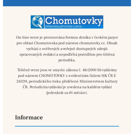
On-line verze je provozována formou deníku v českém jazyce
pro oblast Chomutovska pod názvem chomutovky.cz. Obsah
vychází z ověřených a veřejně dostupných zdrojů
zpracovaných redakcí a nepodléhá pravidlům pro tištěná
periodika.
Tištěné verze jsou ve smyslu zákona č. 46/2000 Sb vydávány
pod názvem CHOMUTOVKY s evidenčním číslem MK ČR E
24339, periodického tisku přidělené Ministerstvem kultury
ČR. Periodicita vydávání je uvedena na každém vydání
(jedenkrát za tři měsíce).
Informace