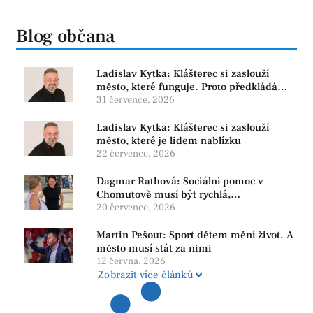
Blog občana
Ladislav Kytka: Klášterec si zaslouží
město, které funguje. Proto předkládáme
program, který řeší skutečné problémy
31 července, 2026
Ladislav Kytka: Klášterec si zaslouží
město, které je lidem nablízku
22 července, 2026
Dagmar Rathová: Sociální pomoc v
Chomutově musí být rychlá,
srozumitelná a férová. Ne udržovat lidi v
20 července, 2026
závislosti
Martin Pešout: Sport dětem mění život. A
město musí stát za nimi
12 června, 2026
Zobrazit více článků