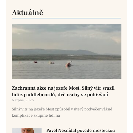
Aktuálně
Záchranná akce na jezeře Most. Silný vítr srazil
lidi z paddleboardů, dvě osoby se pohřešují
6 srpna, 2026
Silný vítr na jezeře Most způsobil v úterý podvečer vážné
komplikace skupině lidí na
Pavel Nesnídal povede mosteckou