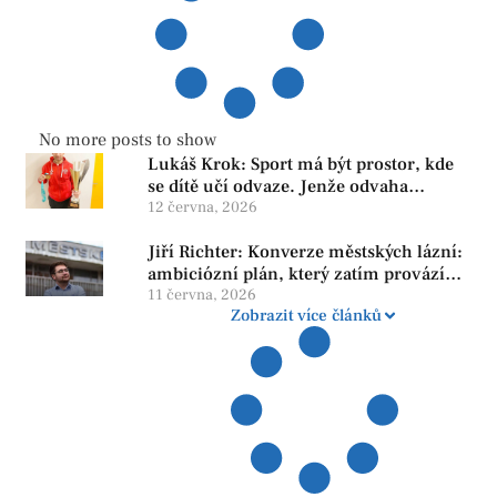
No more posts to show
Lukáš Krok: Sport má být prostor, kde
se dítě učí odvaze. Jenže odvaha
neroste tam, kde se bojí udělat chybu.
12 června, 2026
Jiří Richter: Konverze městských lázní:
ambiciózní plán, který zatím provází
více otazníků než jistot
11 června, 2026
Zobrazit více článků