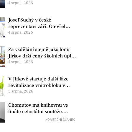
centra. Skončil na kapotě auta
4 srpna, 2026
Josef Suchý v české
reprezentaci září. Otevřel
skóre proti Kanadě a míří na
4 srpna, 2026
Hlinka Gretzky Cup
Za vzdělání stejně jako loni:
Jirkov drží ceny školních úplat
beze změny
4 srpna, 2026
V Jirkově startuje další fáze
revitalizace vnitrobloku v
Tkalcovské
3 srpna, 2026
Chomutov má knihovnu ve
finále celostátní soutěže.
Vedení města ji přesto chce
KOMERČNÍ ČLÁNEK
zrušit