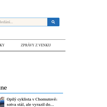
KY
ZPRÁVY Z VENKU
dne
Opilý cyklista v Chomutově:
sotva stál, ale vyrazil do