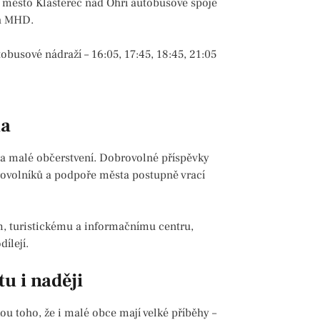
stí město Klášterec nad Ohří autobusové spoje
ch MHD.
obusové nádraží – 16:05, 17:45, 18:45, 21:05
la
a malé občerstvení. Dobrovolné příspěvky
brovolníků a podpoře města postupně vrací
m, turistickému a informačnímu centru,
ílejí.
tu i naději
ou toho, že i malé obce mají velké příběhy –