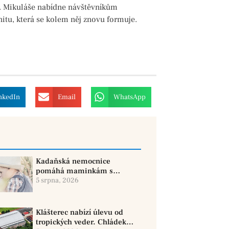
. Mikuláše nabídne návštěvníkům
unitu, která se kolem něj znovu formuje.
nkedIn
Email
WhatsApp
Kadaňská nemocnice
pomáhá maminkám s
kojením. Podpora začíná už
5 srpna, 2026
před porodem
Klášterec nabízí úlevu od
tropických veder. Chládek