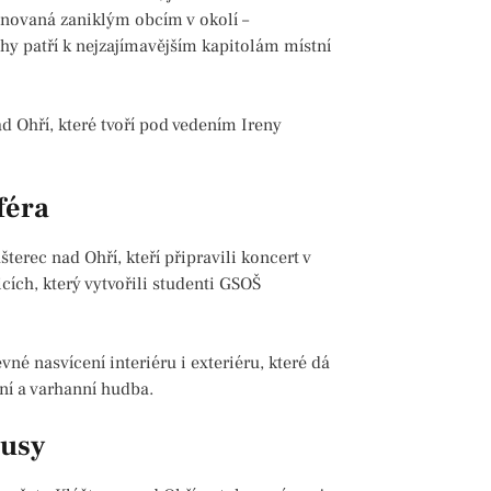
ěnovaná zaniklým obcím v okolí –
hy patří k nejzajímavějším kapitolám místní
d Ohří, které tvoří pod vedením Ireny
féra
terec nad Ohří, kteří připravili koncert v
ích, který vytvořili studenti GSOŠ
né nasvícení interiéru i exteriéru, které dá
ní a varhanní hudba.
busy