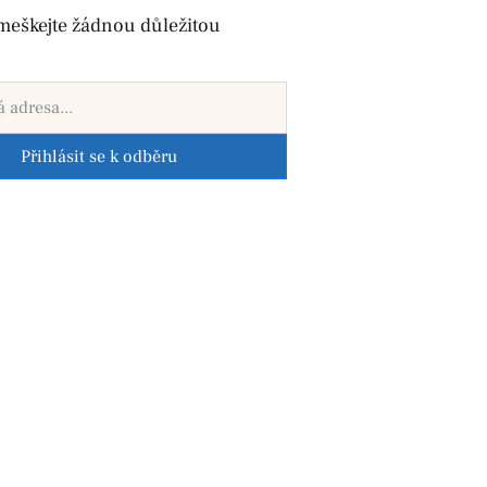
meškejte žádnou důležitou
Přihlásit se k odběru