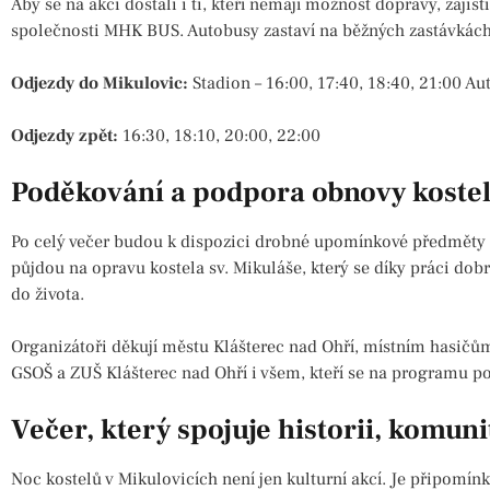
Aby se na akci dostali i ti, kteří nemají možnost dopravy, zaji
společnosti MHK BUS. Autobusy zastaví na běžných zastávká
Odjezdy do Mikulovic:
Stadion – 16:00, 17:40, 18:40, 21:00 Aut
Odjezdy zpět:
16:30, 18:10, 20:00, 22:00
Poděkování a podpora obnovy koste
Po celý večer budou k dispozici drobné upomínkové předměty 
půjdou na opravu kostela sv. Mikuláše, který se díky práci do
do života.
Organizátoři děkují městu Klášterec nad Ohří, místním hasičů
GSOŠ a ZUŠ Klášterec nad Ohří i všem, kteří se na programu pod
Večer, který spojuje historii, komuni
Noc kostelů v Mikulovicích není jen kulturní akcí. Je připomínk