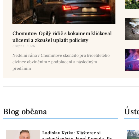
Chomutov: Opilý řidič s kokainem kličkoval
ulicemi a zkoušel uplatit policisty
5 srpna, 2026
Nedělní ráno v Chomutově skončilo pro třicetiletého
cizince obviněním z podplacení a následným
předáním
Blog občana
Úste
Ladislav Kytka: Klášterec si
zaslouží město, které funguje. Proto