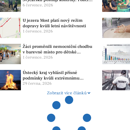
dohlíží na bezpečnost i ochranu
6 července, 2026
přírody
U jezera Most platí nový režim
dopravy kvůli letní návštěvnosti
1 července, 2026
Žáci proměnili nemocniční chodbu
v barevné místo pro dětské
pacienty
1 července, 2026
Ústecký kraj vyhlásil přísné
podmínky kvůli extrémnímu
suchu. Platí zákaz ohňů i
29 června, 2026
pyrotechniky
Zobrazit více článků