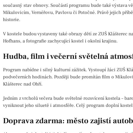
současný stav obnovy. Součástí programu bude také výstava v
Mikulovicím, Vernéřovu, Pavlovu či Potočné. Právě jejich příbě
historie.
V kostele budou vystaveny také obrazy dětí ze ZUŠ Klášterec na
Hofhans, a fotografie zachycující kostel i okolní krajinu.
Hudba, film i večerní světelná atmos
Program nabídne i silný kulturní zážitek. Vystoupí žáci ZUŠ Kláš
podvečerních hodinách. Později bude promítán film o Mikulovic
Klášterec nad Ohří.
Jedním z vrcholů večera bude světelné rozsvícení kostela – barev
vyniknout jeho siluetě i atmosféře. Celý program doplní kostel
Doprava zdarma: město zajistí auto