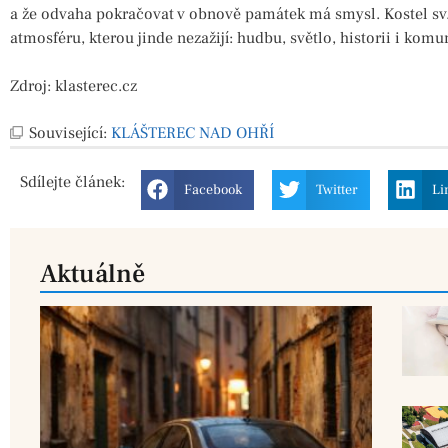
a že odvaha pokračovat v obnově památek má smysl. Kostel sv
atmosféru, kterou jinde nezažijí: hudbu, světlo, historii i kom
Zdroj: klasterec.cz
Související:
KLÁŠTEREC NAD OHŘÍ
Sdílejte
článek:
Facebook
Twitter
Li
Aktuálně