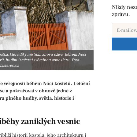
Nikdy nez
zprávu.
mátka, která díky místním znovu ožívá. Během Noci
ii, hudbu i večerní světelnou atmosféru. Foto:
lasterec.cz
ře veřejnosti během Noci kostelů. Letošní
se a pokračovat v obnově jedné z
 plného hudby, světla, historie i
íběhy zaniklých vesnic
líží historii kostela, jeho architekturu i