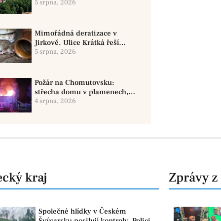
zimního stadionu pomůže
5 srpna, 2026
seniorům i nemocným
Mimořádná deratizace v
Jirkově. Ulice Krátká řeší
zvýšený výskyt hlodavců
5 srpna, 2026
Požár na Chomutovsku:
střecha domu v plamenech,
škoda 1,4 milionu
4 srpna, 2026
cký kraj
Zprávy z
Společné hlídky v Českém
Švýcarsku posilují kontroly. Policie