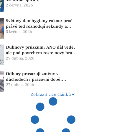
2 června, 2026
Světový den hygieny rukou: proč
právě teď rozhodují sekundy a
správné mytí rukou
5 května, 2026
Dubnový průzkum: ANO dál vede,
ale pod povrchem roste nový hráč.
Strana PRO se drží nejvýš mezi
29 dubna, 2026
menšími subjekty
Odbory prosazují změny v
důchodech i pracovní době.
Dopady pocítí i lidé v našem
27 dubna, 2026
regionu
Zobrazit více článků