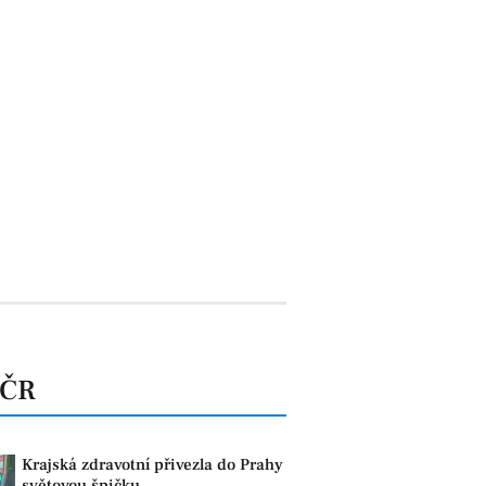
 ČR
Krajská zdravotní přivezla do Prahy
světovou špičku.