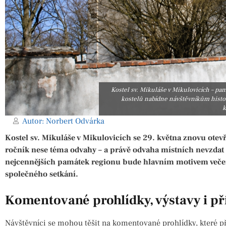
Kostel sv. Mikuláše v Mikulovicích – pa
kostelů nabídne návštěvníkům histor
k
Autor:
Norbert Odvárka
Kostel sv. Mikuláše v Mikulovicích se 29. května znovu otev
ročník nese téma odvahy – a právě odvaha místních nevzdat 
nejcennějších památek regionu bude hlavním motivem večera
společného setkání.
Komentované prohlídky, výstavy i př
Návštěvníci se mohou těšit na komentované prohlídky, které přib