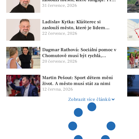
předkládáme program, který řeší
31 července, 2026
skutečné problémy
Ladislav Kytka: Klášterec si
zaslouží město, které je lidem
nablízku
22 července, 2026
Dagmar Rathová: Sociální pomoc v
Chomutově musí být rychlá,
srozumitelná a férová. Ne udržovat
20 července, 2026
lidi v závislosti
Martin Pešout: Sport dětem mění
život. A město musí stát za nimi
12 června, 2026
Zobrazit více článků