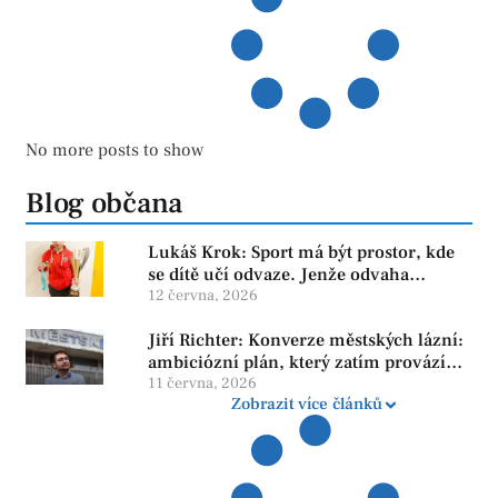
No more posts to show
Blog občana
Lukáš Krok: Sport má být prostor, kde
se dítě učí odvaze. Jenže odvaha
neroste tam, kde se bojí udělat chybu.
12 června, 2026
Jiří Richter: Konverze městských lázní:
ambiciózní plán, který zatím provází
více otazníků než jistot
11 června, 2026
Zobrazit více článků