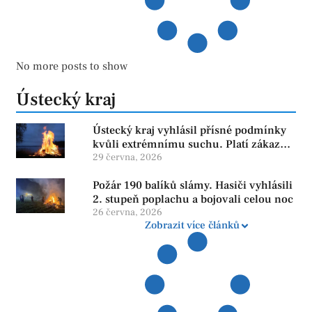
No more posts to show
Ústecký kraj
Ústecký kraj vyhlásil přísné podmínky
kvůli extrémnímu suchu. Platí zákaz
ohňů i pyrotechniky
29 června, 2026
Požár 190 balíků slámy. Hasiči vyhlásili
2. stupeň poplachu a bojovali celou noc
26 června, 2026
Zobrazit více článků