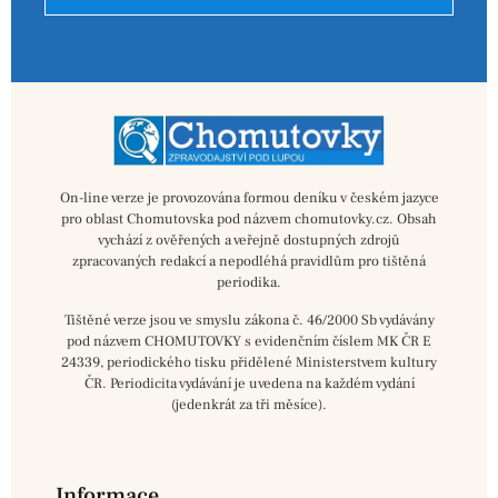
On-line verze je provozována formou deníku v českém jazyce
pro oblast Chomutovska pod názvem chomutovky.cz. Obsah
vychází z ověřených a veřejně dostupných zdrojů
zpracovaných redakcí a nepodléhá pravidlům pro tištěná
periodika.
Tištěné verze jsou ve smyslu zákona č. 46/2000 Sb vydávány
pod názvem CHOMUTOVKY s evidenčním číslem MK ČR E
24339, periodického tisku přidělené Ministerstvem kultury
ČR. Periodicita vydávání je uvedena na každém vydání
(jedenkrát za tři měsíce).
Informace