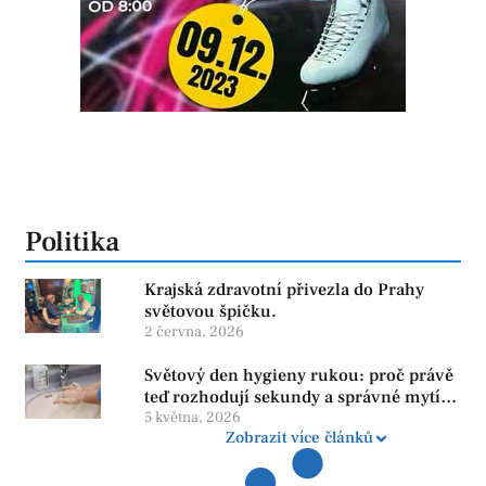
Politika
Krajská zdravotní přivezla do Prahy
světovou špičku.
2 června, 2026
Světový den hygieny rukou: proč právě
teď rozhodují sekundy a správné mytí
rukou
5 května, 2026
Zobrazit více článků